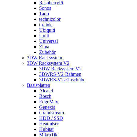
RaspberryPi
Sonos
Tado
technicolor
tp-link
Ubiquiti
Unifi
Universal
Zima
Zubehör
3DW Racksystem
3DW Racksystem V2
3DW Racksystem V2
3DWRS-V2-Rahmen
3DWRS-V2-Einschübe
Basisplatten
Alcatel
Bosch
EdgeMax
Genexis
Grandstream
HDD / SSD
Heatmiser
Hubitat
MikroTik