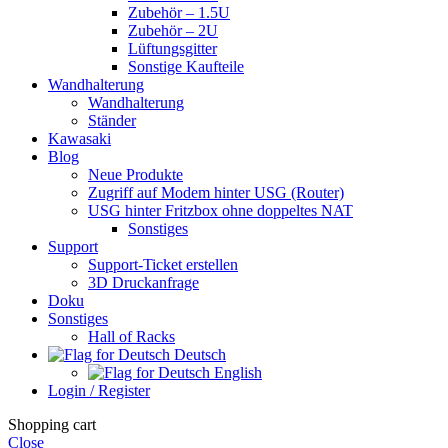
Zubehör – 1.5U
Zubehör – 2U
Lüftungsgitter
Sonstige Kaufteile
Wandhalterung
Wandhalterung
Ständer
Kawasaki
Blog
Neue Produkte
Zugriff auf Modem hinter USG (Router)
USG hinter Fritzbox ohne doppeltes NAT
Sonstiges
Support
Support-Ticket erstellen
3D Druckanfrage
Doku
Sonstiges
Hall of Racks
Deutsch
English
Login / Register
Shopping cart
Close