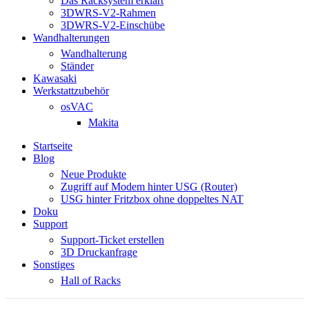
Das Racksystem erklärt
3DWRS-V2-Rahmen
3DWRS-V2-Einschübe
Wandhalterungen
Wandhalterung
Ständer
Kawasaki
Werkstattzubehör
osVAC
Makita
Startseite
Blog
Neue Produkte
Zugriff auf Modem hinter USG (Router)
USG hinter Fritzbox ohne doppeltes NAT
Doku
Support
Support-Ticket erstellen
3D Druckanfrage
Sonstiges
Hall of Racks