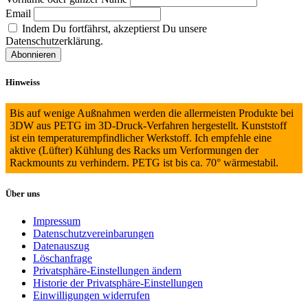
Email
Indem Du fortfährst, akzeptierst Du unsere
Datenschutzerklärung.
Hinweiss
Bis auf wenige Außnahmen werden die allermeisten Produkte bei
3DW aus PETG im 3D-Druck-Verfahren hergestellt. Kunststoff
ist ein temperaturempfindlicher Werkstoff. Ich empfehle eine
aktive (Lüfter) Kühlung des Racks um Verformungen der
Rackmounts zu verhindern. PETG ist bis ca. 70° wärmestabil.
Über uns
Impressum
Datenschutzvereinbarungen
Datenauszug
Löschanfrage
Privatsphäre-Einstellungen ändern
Historie der Privatsphäre-Einstellungen
Einwilligungen widerrufen