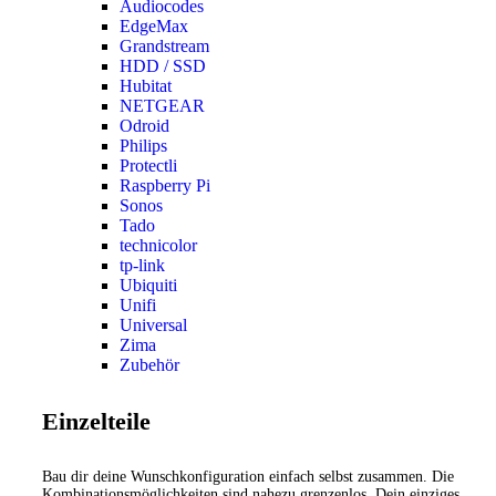
Audiocodes
EdgeMax
Grandstream
HDD / SSD
Hubitat
NETGEAR
Odroid
Philips
Protectli
Raspberry Pi
Sonos
Tado
technicolor
tp-link
Ubiquiti
Unifi
Universal
Zima
Zubehör
Einzelteile
Bau dir deine Wunschkonfiguration einfach selbst zusammen. Die
Kombinationsmöglichkeiten sind nahezu grenzenlos. Dein einziges