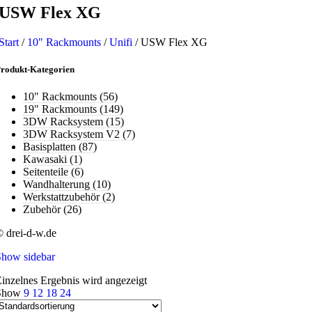
USW Flex XG
Start
/
10" Rackmounts
/
Unifi
/
USW Flex XG
rodukt-Kategorien
10" Rackmounts
(56)
19" Rackmounts
(149)
3DW Racksystem
(15)
3DW Racksystem V2
(7)
Basisplatten
(87)
Kawasaki
(1)
Seitenteile
(6)
Wandhalterung
(10)
Werkstattzubehör
(2)
Zubehör
(26)
 drei-d-w.de
Show sidebar
inzelnes Ergebnis wird angezeigt
Show
9
12
18
24