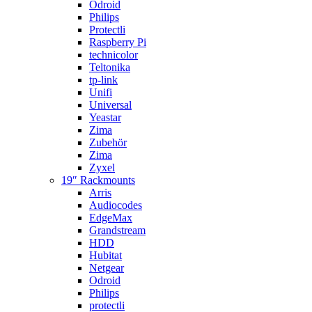
Odroid
Philips
Protectli
Raspberry Pi
technicolor
Teltonika
tp-link
Unifi
Universal
Yeastar
Zima
Zubehör
Zima
Zyxel
19″ Rackmounts
Arris
Audiocodes
EdgeMax
Grandstream
HDD
Hubitat
Netgear
Odroid
Philips
protectli