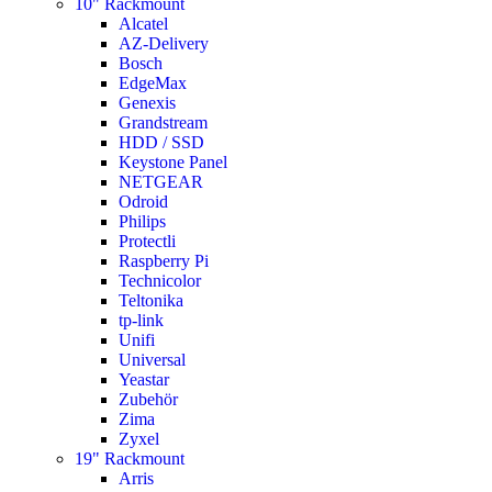
10" Rackmount
Alcatel
AZ-Delivery
Bosch
EdgeMax
Genexis
Grandstream
HDD / SSD
Keystone Panel
NETGEAR
Odroid
Philips
Protectli
Raspberry Pi
Technicolor
Teltonika
tp-link
Unifi
Universal
Yeastar
Zubehör
Zima
Zyxel
19" Rackmount
Arris