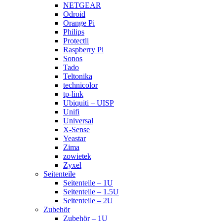
NETGEAR
Odroid
Orange Pi
Philips
Protectli
Raspberry Pi
Sonos
Tado
Teltonika
technicolor
tp-link
Ubiquiti – UISP
Unifi
Universal
X-Sense
Yeastar
Zima
zowietek
Zyxel
Seitenteile
Seitenteile – 1U
Seitenteile – 1.5U
Seitenteile – 2U
Zubehör
Zubehör – 1U