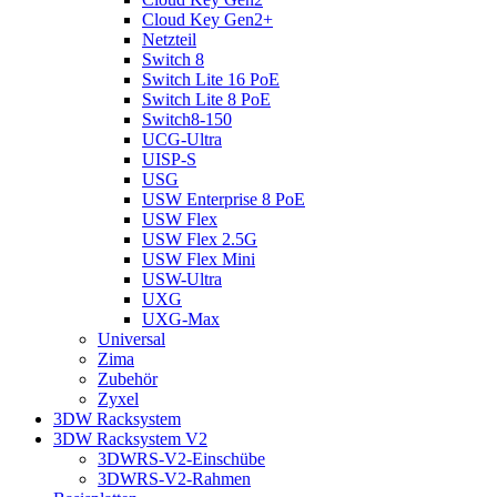
Cloud Key Gen2+
Netzteil
Switch 8
Switch Lite 16 PoE
Switch Lite 8 PoE
Switch8-150
UCG-Ultra
UISP-S
USG
USW Enterprise 8 PoE
USW Flex
USW Flex 2.5G
USW Flex Mini
USW-Ultra
UXG
UXG-Max
Universal
Zima
Zubehör
Zyxel
3DW Racksystem
3DW Racksystem V2
3DWRS-V2-Einschübe
3DWRS-V2-Rahmen