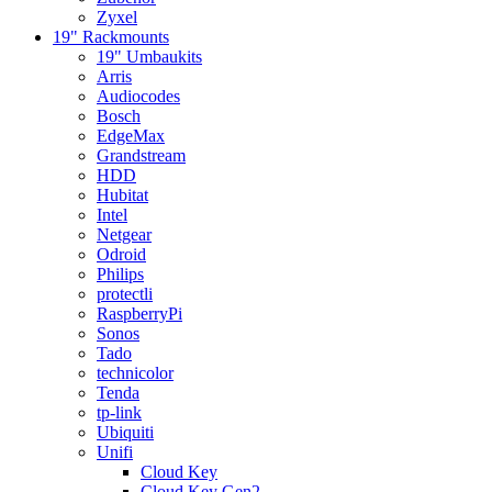
Zyxel
19" Rackmounts
19" Umbaukits
Arris
Audiocodes
Bosch
EdgeMax
Grandstream
HDD
Hubitat
Intel
Netgear
Odroid
Philips
protectli
RaspberryPi
Sonos
Tado
technicolor
Tenda
tp-link
Ubiquiti
Unifi
Cloud Key
Cloud Key Gen2