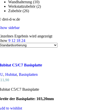
Wandhalterung
(10)
Werkstattzubehör
(2)
Zubehör
(26)
 drei-d-w.de
Show sidebar
inzelnes Ergebnis wird angezeigt
Show
9
12
18
24
Hubitat C5/C7 Basisplatte
1U
,
Hubitat
,
Basisplatten
€
11,90
ubitat C5/C7 Basisplatte
reite der Basisplatte: 103,20mm
dd to wishlist