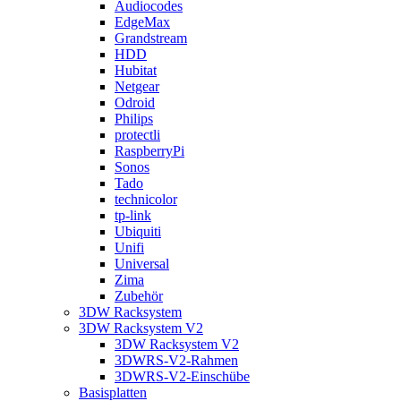
Audiocodes
EdgeMax
Grandstream
HDD
Hubitat
Netgear
Odroid
Philips
protectli
RaspberryPi
Sonos
Tado
technicolor
tp-link
Ubiquiti
Unifi
Universal
Zima
Zubehör
3DW Racksystem
3DW Racksystem V2
3DW Racksystem V2
3DWRS-V2-Rahmen
3DWRS-V2-Einschübe
Basisplatten