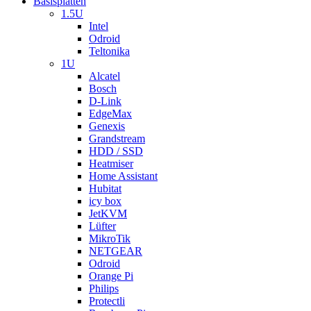
Basisplatten
1.5U
Intel
Odroid
Teltonika
1U
Alcatel
Bosch
D-Link
EdgeMax
Genexis
Grandstream
HDD / SSD
Heatmiser
Home Assistant
Hubitat
icy box
JetKVM
Lüfter
MikroTik
NETGEAR
Odroid
Orange Pi
Philips
Protectli