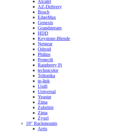
Alcatel
AZ-Delivery
Bosch
EdgeMax
Genexis
Grandstream
HDD
Keystone-Blende
Netgear
Odroid
Philips
Protectli
Raspberry Pi
technicolor
Teltonika
tp-link
Unifi
Universal
Yeastar
Zima
Zubehör
Zima
Zyxel
19″ Rackmounts
Arris