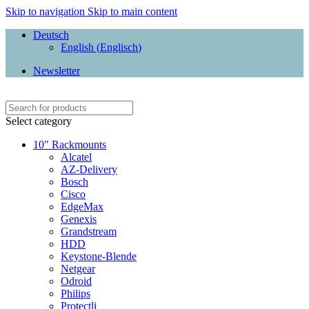
Skip to navigation
Skip to main content
Deutsch
English
(
Englisch
)
Newsletter
Select category
10" Rackmounts
Alcatel
AZ-Delivery
Bosch
Cisco
EdgeMax
Genexis
Grandstream
HDD
Keystone-Blende
Netgear
Odroid
Philips
Protectli