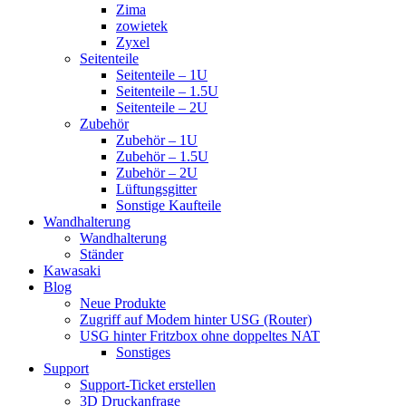
Zima
zowietek
Zyxel
Seitenteile
Seitenteile – 1U
Seitenteile – 1.5U
Seitenteile – 2U
Zubehör
Zubehör – 1U
Zubehör – 1.5U
Zubehör – 2U
Lüftungsgitter
Sonstige Kaufteile
Wandhalterung
Wandhalterung
Ständer
Kawasaki
Blog
Neue Produkte
Zugriff auf Modem hinter USG (Router)
USG hinter Fritzbox ohne doppeltes NAT
Sonstiges
Support
Support-Ticket erstellen
3D Druckanfrage