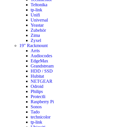
Teltonika
tp-link
Unifi
Universal
Yeastar
Zubehör
Zima
Zyxel
19" Rackmount
Arris
Audiocodes
EdgeMax
Grandstream
HDD / SSD
Hubitat
NETGEAR
Odroid
Philips
Protectli
Raspberry Pi
Sonos
Tado
technicolor
tp-link