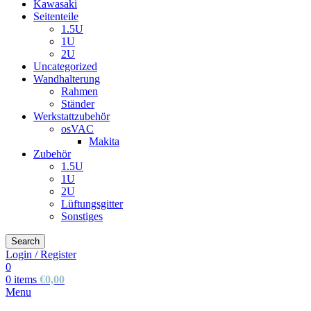
Kawasaki
Seitenteile
1.5U
1U
2U
Uncategorized
Wandhalterung
Rahmen
Ständer
Werkstattzubehör
osVAC
Makita
Zubehör
1.5U
1U
2U
Lüftungsgitter
Sonstiges
Search
Login / Register
0
0
items
€
0,00
Menu