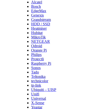
Alcatel
Bosch
EdgeMax
Genexis
Grandstream
HDD / SSD
Heatmiser
Hubitat
MikroTik
NETGEAR
Odroid
Orange Pi
Philips
Protectli
Raspberry Pi
Sonos
Tado
Teltonika
technicolor
tp-link
Ubiquiti – UISP
Unifi
Universal
X-Sense
Yeastar