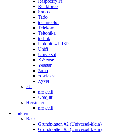
Raspberry Pi
Renkforce
Sonos
Tado
technicolor
Telekom
Teltonika
tp-link
Ubiquiti – UISP
Unifi
Universal
X-Sense
Yeastar
Zima
zowietek
Zyxel
2U
protectli
Ubiquiti
Hersteller
protectli
Hidden
Basis
Grundplatten #2 (Universal-klein)
Grundplatten #3 (Universal-klein)