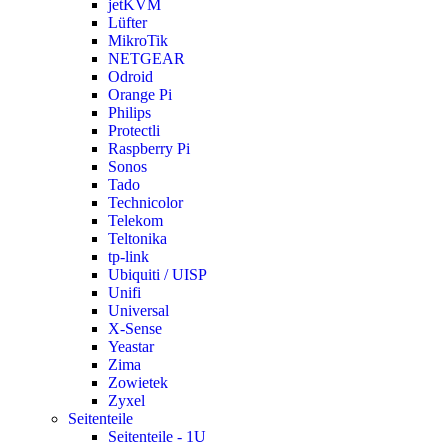
jetKVM
Lüfter
MikroTik
NETGEAR
Odroid
Orange Pi
Philips
Protectli
Raspberry Pi
Sonos
Tado
Technicolor
Telekom
Teltonika
tp-link
Ubiquiti / UISP
Unifi
Universal
X-Sense
Yeastar
Zima
Zowietek
Zyxel
Seitenteile
Seitenteile - 1U