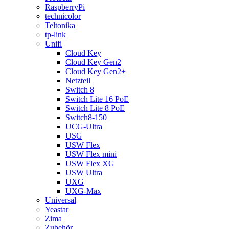
RaspberryPi
technicolor
Teltonika
tp-link
Unifi
Cloud Key
Cloud Key Gen2
Cloud Key Gen2+
Netzteil
Switch 8
Switch Lite 16 PoE
Switch Lite 8 PoE
Switch8-150
UCG-Ultra
USG
USW Flex
USW Flex mini
USW Flex XG
USW Ultra
UXG
UXG-Max
Universal
Yeastar
Zima
Zubehör