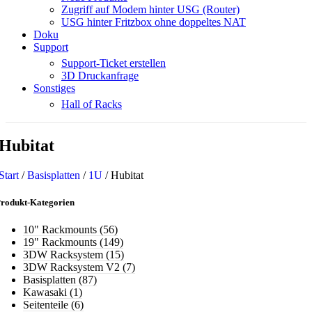
Zugriff auf Modem hinter USG (Router)
USG hinter Fritzbox ohne doppeltes NAT
Doku
Support
Support-Ticket erstellen
3D Druckanfrage
Sonstiges
Hall of Racks
Hubitat
Start
/
Basisplatten
/
1U
/
Hubitat
rodukt-Kategorien
10" Rackmounts
(56)
19" Rackmounts
(149)
3DW Racksystem
(15)
3DW Racksystem V2
(7)
Basisplatten
(87)
Kawasaki
(1)
Seitenteile
(6)