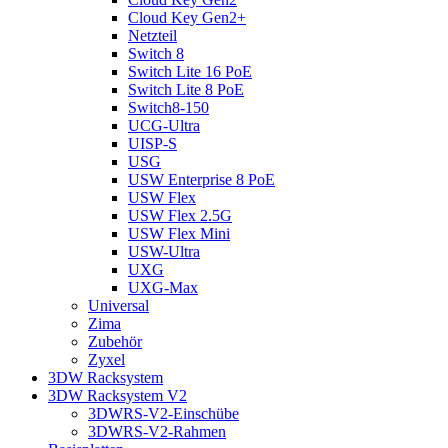
Cloud Key Gen2+
Netzteil
Switch 8
Switch Lite 16 PoE
Switch Lite 8 PoE
Switch8-150
UCG-Ultra
UISP-S
USG
USW Enterprise 8 PoE
USW Flex
USW Flex 2.5G
USW Flex Mini
USW-Ultra
UXG
UXG-Max
Universal
Zima
Zubehör
Zyxel
3DW Racksystem
3DW Racksystem V2
3DWRS-V2-Einschübe
3DWRS-V2-Rahmen