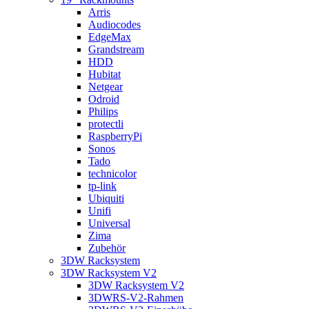
Arris
Audiocodes
EdgeMax
Grandstream
HDD
Hubitat
Netgear
Odroid
Philips
protectli
RaspberryPi
Sonos
Tado
technicolor
tp-link
Ubiquiti
Unifi
Universal
Zima
Zubehör
3DW Racksystem
3DW Racksystem V2
3DW Racksystem V2
3DWRS-V2-Rahmen