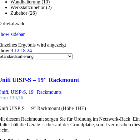
Wandhalterung
(10)
Werkstattzubehör
(2)
Zubehör
(26)
 drei-d-w.de
Show sidebar
inzelnes Ergebnis wird angezeigt
Show
9
12
18
24
Unifi UISP-S – 19″ Rackmount
nifi
,
UISP-S
,
19" Rackmounts
Von:
€
30,36
Unifi UISP-S - 19" Rackmount (Höhe 1HE)
it diesem Rackmount sorgen Sie für Ordnung im Netzwerk-Rack. Ein
alter hält die Geräte sicher auf der Grundplatte, somit verrutschen die
icht.