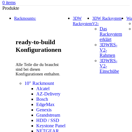
0
items
Produkte
Rackmounts
3DW
3DW Racksystem
Wa
Racksystem
V2
Das
Racksystem
erklärt
ready-to-build
3DWRS-
Konfigurationen
V2-
Rahmen
3DWRS-
Alle Teile die du brauchst
V2-
sind bei diesen
Einschübe
Konfigurationen enthalten.
10" Rackmount
Alcatel
AZ-Delivery
Bosch
EdgeMax
Genexis
Grandstream
HDD / SSD
Keystone Panel
NETGEAR