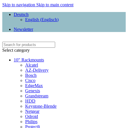
Skip to navigation
Skip to main content
Deutsch
English
(
Englisch
)
Newsletter
Select category
10" Rackmounts
Alcatel
AZ-Delivery
Bosch
Cisco
EdgeMax
Genexis
Grandstream
HDD
Keystone-Blende
Netgear
Odroid
Philips
Protectli