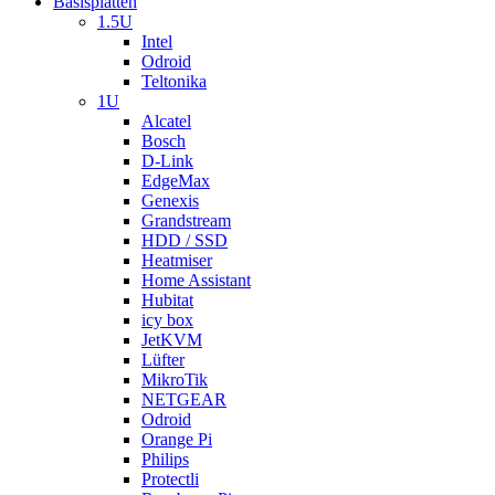
Basisplatten
1.5U
Intel
Odroid
Teltonika
1U
Alcatel
Bosch
D-Link
EdgeMax
Genexis
Grandstream
HDD / SSD
Heatmiser
Home Assistant
Hubitat
icy box
JetKVM
Lüfter
MikroTik
NETGEAR
Odroid
Orange Pi
Philips
Protectli