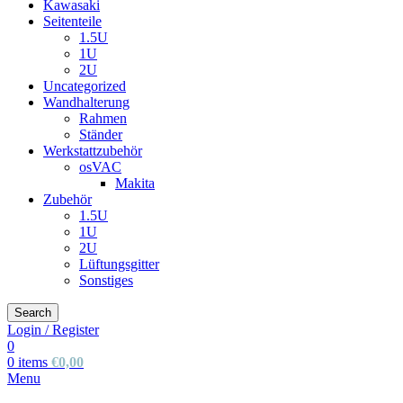
Kawasaki
Seitenteile
1.5U
1U
2U
Uncategorized
Wandhalterung
Rahmen
Ständer
Werkstattzubehör
osVAC
Makita
Zubehör
1.5U
1U
2U
Lüftungsgitter
Sonstiges
Search
Login / Register
0
0
items
€
0,00
Menu