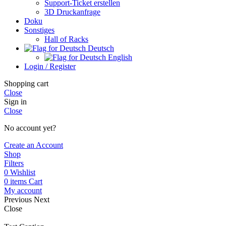
Support-Ticket erstellen
3D Druckanfrage
Doku
Sonstiges
Hall of Racks
Deutsch
English
Login / Register
Shopping cart
Close
Sign in
Close
No account yet?
Create an Account
Shop
Filters
0
Wishlist
0
items
Cart
My account
Previous
Next
Close