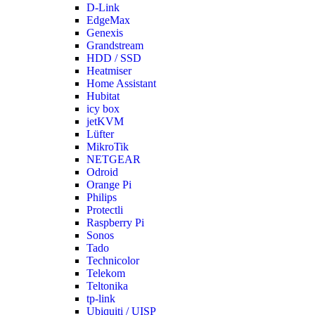
D-Link
EdgeMax
Genexis
Grandstream
HDD / SSD
Heatmiser
Home Assistant
Hubitat
icy box
jetKVM
Lüfter
MikroTik
NETGEAR
Odroid
Orange Pi
Philips
Protectli
Raspberry Pi
Sonos
Tado
Technicolor
Telekom
Teltonika
tp-link
Ubiquiti / UISP