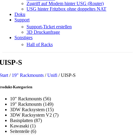
Zugriff auf Modem hinter USG (Router)
USG hinter Fritzbox ohne doppeltes NAT
Doku
Support
Support-Ticket erstellen
3D Druckanfrage
Sonstiges
Hall of Racks
UISP-S
Start
/
19" Rackmounts
/
Unifi
/
UISP-S
rodukt-Kategorien
10" Rackmounts
(56)
19" Rackmounts
(149)
3DW Racksystem
(15)
3DW Racksystem V2
(7)
Basisplatten
(87)
Kawasaki
(1)
Seitenteile
(6)