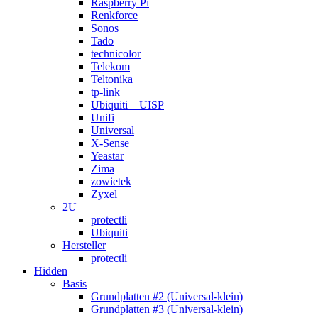
Raspberry Pi
Renkforce
Sonos
Tado
technicolor
Telekom
Teltonika
tp-link
Ubiquiti – UISP
Unifi
Universal
X-Sense
Yeastar
Zima
zowietek
Zyxel
2U
protectli
Ubiquiti
Hersteller
protectli
Hidden
Basis
Grundplatten #2 (Universal-klein)
Grundplatten #3 (Universal-klein)