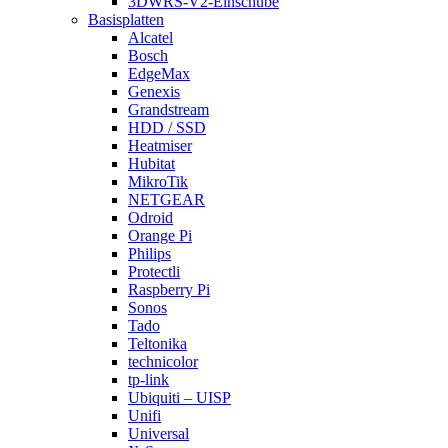
3DWRS-V2-Einschübe
Basisplatten
Alcatel
Bosch
EdgeMax
Genexis
Grandstream
HDD / SSD
Heatmiser
Hubitat
MikroTik
NETGEAR
Odroid
Orange Pi
Philips
Protectli
Raspberry Pi
Sonos
Tado
Teltonika
technicolor
tp-link
Ubiquiti – UISP
Unifi
Universal