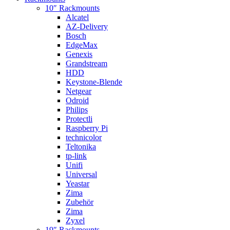
10″ Rackmounts
Alcatel
AZ-Delivery
Bosch
EdgeMax
Genexis
Grandstream
HDD
Keystone-Blende
Netgear
Odroid
Philips
Protectli
Raspberry Pi
technicolor
Teltonika
tp-link
Unifi
Universal
Yeastar
Zima
Zubehör
Zima
Zyxel
19″ Rackmounts