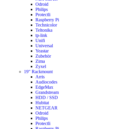
Odroid
Philips
Protectli
Raspberry Pi
Technicolor
Teltonika
tp-link
Unifi
Universal
Yeastar
Zubehör
Zima
Zyxel
19" Rackmount
Arris
Audiocodes
EdgeMax
Grandstream
HDD / SSD
Hubitat
NETGEAR
Odroid
Philips
Protectli
Raspberry Pi