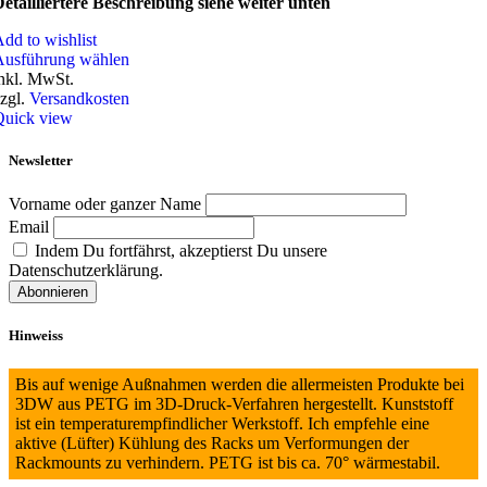
etailliertere Beschreibung siehe weiter unten
dd to wishlist
Ausführung wählen
nkl. MwSt.
zgl.
Versandkosten
Quick view
Newsletter
Vorname oder ganzer Name
Email
Indem Du fortfährst, akzeptierst Du unsere
Datenschutzerklärung.
Hinweiss
Bis auf wenige Außnahmen werden die allermeisten Produkte bei
3DW aus PETG im 3D-Druck-Verfahren hergestellt. Kunststoff
ist ein temperaturempfindlicher Werkstoff. Ich empfehle eine
aktive (Lüfter) Kühlung des Racks um Verformungen der
Rackmounts zu verhindern. PETG ist bis ca. 70° wärmestabil.