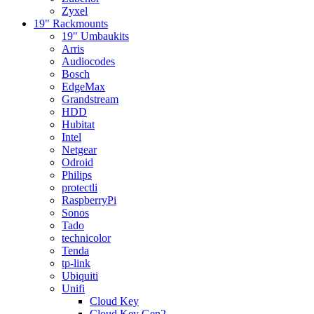
Zyxel
19" Rackmounts
19" Umbaukits
Arris
Audiocodes
Bosch
EdgeMax
Grandstream
HDD
Hubitat
Intel
Netgear
Odroid
Philips
protectli
RaspberryPi
Sonos
Tado
technicolor
Tenda
tp-link
Ubiquiti
Unifi
Cloud Key
Cloud Key Gen2