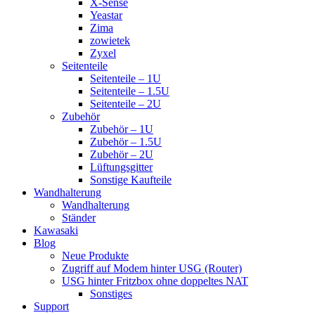
X-Sense
Yeastar
Zima
zowietek
Zyxel
Seitenteile
Seitenteile – 1U
Seitenteile – 1.5U
Seitenteile – 2U
Zubehör
Zubehör – 1U
Zubehör – 1.5U
Zubehör – 2U
Lüftungsgitter
Sonstige Kaufteile
Wandhalterung
Wandhalterung
Ständer
Kawasaki
Blog
Neue Produkte
Zugriff auf Modem hinter USG (Router)
USG hinter Fritzbox ohne doppeltes NAT
Sonstiges
Support