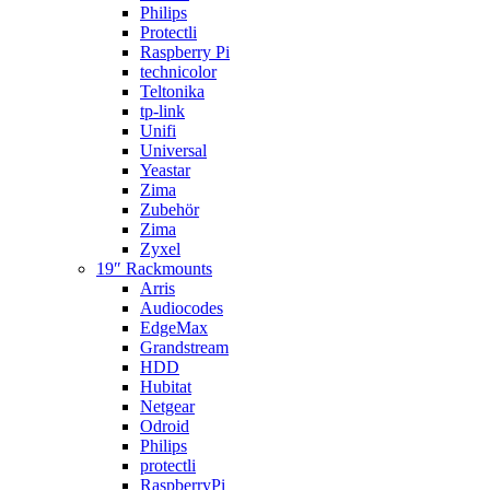
Philips
Protectli
Raspberry Pi
technicolor
Teltonika
tp-link
Unifi
Universal
Yeastar
Zima
Zubehör
Zima
Zyxel
19″ Rackmounts
Arris
Audiocodes
EdgeMax
Grandstream
HDD
Hubitat
Netgear
Odroid
Philips
protectli
RaspberryPi