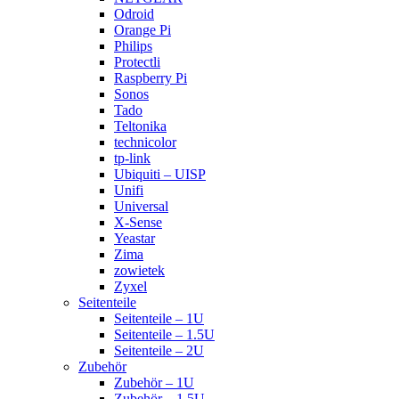
Odroid
Orange Pi
Philips
Protectli
Raspberry Pi
Sonos
Tado
Teltonika
technicolor
tp-link
Ubiquiti – UISP
Unifi
Universal
X-Sense
Yeastar
Zima
zowietek
Zyxel
Seitenteile
Seitenteile – 1U
Seitenteile – 1.5U
Seitenteile – 2U
Zubehör
Zubehör – 1U
Zubehör – 1.5U