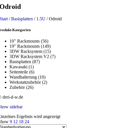
Odroid
Start
/
Basisplatten
/
1.5U
/
Odroid
rodukt-Kategorien
10" Rackmounts
(56)
19" Rackmounts
(149)
3DW Racksystem
(15)
3DW Racksystem V2
(7)
Basisplatten
(87)
Kawasaki
(1)
Seitenteile
(6)
Wandhalterung
(10)
Werkstattzubehör
(2)
Zubehör
(26)
 drei-d-w.de
Show sidebar
inzelnes Ergebnis wird angezeigt
Show
9
12
18
24