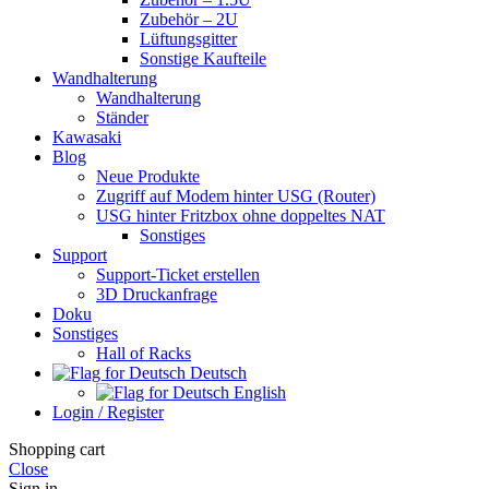
Zubehör – 2U
Lüftungsgitter
Sonstige Kaufteile
Wandhalterung
Wandhalterung
Ständer
Kawasaki
Blog
Neue Produkte
Zugriff auf Modem hinter USG (Router)
USG hinter Fritzbox ohne doppeltes NAT
Sonstiges
Support
Support-Ticket erstellen
3D Druckanfrage
Doku
Sonstiges
Hall of Racks
Deutsch
English
Login / Register
Shopping cart
Close
Sign in