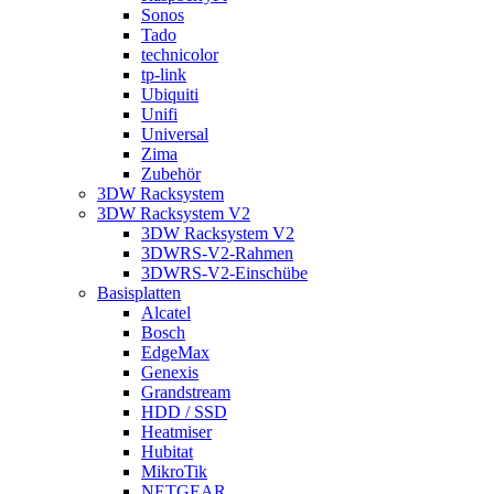
Sonos
Tado
technicolor
tp-link
Ubiquiti
Unifi
Universal
Zima
Zubehör
3DW Racksystem
3DW Racksystem V2
3DW Racksystem V2
3DWRS-V2-Rahmen
3DWRS-V2-Einschübe
Basisplatten
Alcatel
Bosch
EdgeMax
Genexis
Grandstream
HDD / SSD
Heatmiser
Hubitat
MikroTik
NETGEAR