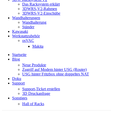
Das Racksystem erklärt
3DWRS-V2-Rahmen
3DWRS-V2-Einschübe
Wandhalterungen
Wandhalterung
Ständer
Kawasaki
Werkstattzubehör
osVAC
Makita
Startseite
Blog
Neue Produkte
Zugriff auf Modem hinter USG (Router)
USG hinter Fritzbox ohne doppeltes NAT
Doku
Support
Support-Ticket erstellen
3D Druckanfrage
Sonstiges
Hall of Racks