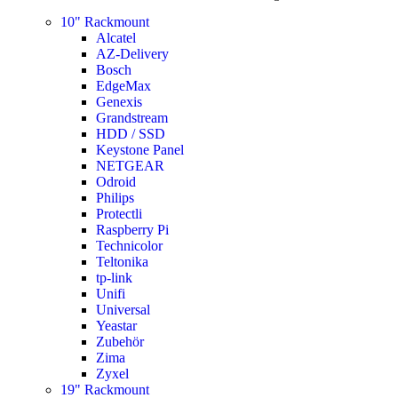
10" Rackmount
Alcatel
AZ-Delivery
Bosch
EdgeMax
Genexis
Grandstream
HDD / SSD
Keystone Panel
NETGEAR
Odroid
Philips
Protectli
Raspberry Pi
Technicolor
Teltonika
tp-link
Unifi
Universal
Yeastar
Zubehör
Zima
Zyxel
19" Rackmount