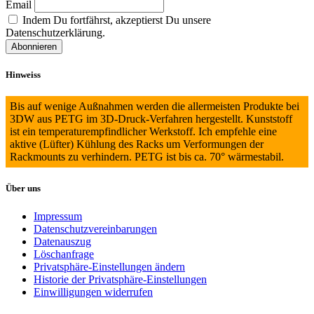
Email
auf
Indem Du fortfährst, akzeptierst Du unsere
der
Datenschutzerklärung.
Produktseite
gewählt
werden
Hinweiss
Bis auf wenige Außnahmen werden die allermeisten Produkte bei
3DW aus PETG im 3D-Druck-Verfahren hergestellt. Kunststoff
ist ein temperaturempfindlicher Werkstoff. Ich empfehle eine
aktive (Lüfter) Kühlung des Racks um Verformungen der
Rackmounts zu verhindern. PETG ist bis ca. 70° wärmestabil.
Über uns
Impressum
Datenschutzvereinbarungen
Datenauszug
Löschanfrage
Privatsphäre-Einstellungen ändern
Historie der Privatsphäre-Einstellungen
Einwilligungen widerrufen