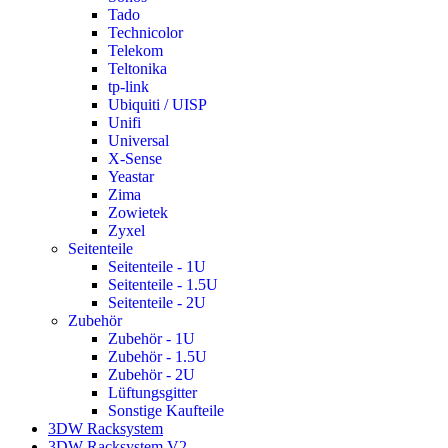
Tado
Technicolor
Telekom
Teltonika
tp-link
Ubiquiti / UISP
Unifi
Universal
X-Sense
Yeastar
Zima
Zowietek
Zyxel
Seitenteile
Seitenteile - 1U
Seitenteile - 1.5U
Seitenteile - 2U
Zubehör
Zubehör - 1U
Zubehör - 1.5U
Zubehör - 2U
Lüftungsgitter
Sonstige Kaufteile
3DW Racksystem
3DW Racksystem V2