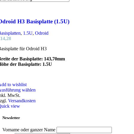
Odroid H3 Basisplatte (1.5U)
asisplatten
,
1.5U
,
Odroid
€
14,28
asisplatte für Odroid H3
reite der Basisplatte: 143,70mm
öhe der Basisplatte: 1.5U
dd to wishlist
Dieses
Ausführung wählen
Produkt
nkl. MwSt.
weist
zgl.
Versandkosten
mehrere
Quick view
Varianten
auf.
Newsletter
Die
Optionen
Vorname oder ganzer Name
können