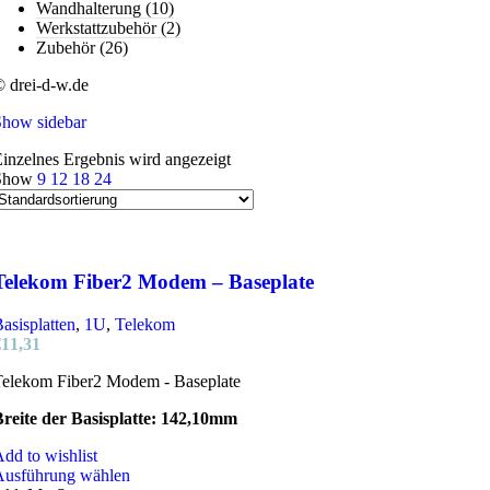
Wandhalterung
(10)
Werkstattzubehör
(2)
Zubehör
(26)
 drei-d-w.de
Show sidebar
inzelnes Ergebnis wird angezeigt
Show
9
12
18
24
Telekom Fiber2 Modem – Baseplate
asisplatten
,
1U
,
Telekom
€
11,31
Telekom Fiber2 Modem - Baseplate
reite der Basisplatte: 142,10mm
dd to wishlist
Dieses
Ausführung wählen