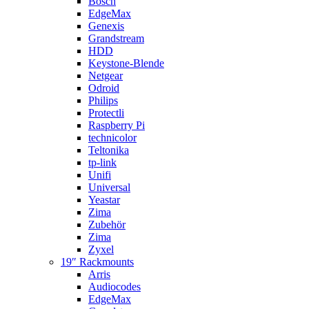
Bosch
EdgeMax
Genexis
Grandstream
HDD
Keystone-Blende
Netgear
Odroid
Philips
Protectli
Raspberry Pi
technicolor
Teltonika
tp-link
Unifi
Universal
Yeastar
Zima
Zubehör
Zima
Zyxel
19″ Rackmounts
Arris
Audiocodes
EdgeMax