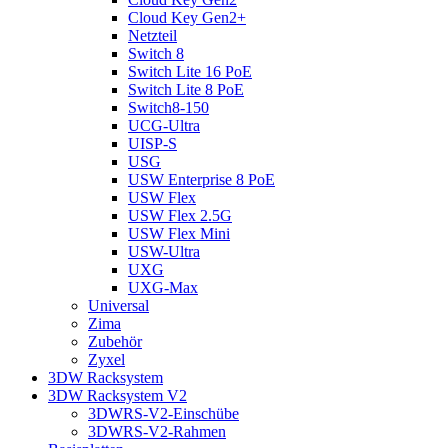
Cloud Key Gen2+
Netzteil
Switch 8
Switch Lite 16 PoE
Switch Lite 8 PoE
Switch8-150
UCG-Ultra
UISP-S
USG
USW Enterprise 8 PoE
USW Flex
USW Flex 2.5G
USW Flex Mini
USW-Ultra
UXG
UXG-Max
Universal
Zima
Zubehör
Zyxel
3DW Racksystem
3DW Racksystem V2
3DWRS-V2-Einschübe
3DWRS-V2-Rahmen