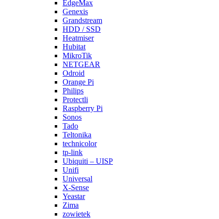
EdgeMax
Genexis
Grandstream
HDD / SSD
Heatmiser
Hubitat
MikroTik
NETGEAR
Odroid
Orange Pi
Philips
Protectli
Raspberry Pi
Sonos
Tado
Teltonika
technicolor
tp-link
Ubiquiti – UISP
Unifi
Universal
X-Sense
Yeastar
Zima
zowietek