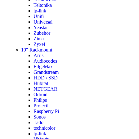
Teltonika
tp-link
Unifi
Universal
Yeastar
Zubehör
Zima
Zyxel
19" Rackmount
Arris
Audiocodes
EdgeMax
Grandstream
HDD / SSD
Hubitat
NETGEAR
Odroid
Philips
Protectli
Raspberry Pi
Sonos
Tado
technicolor
tp-link