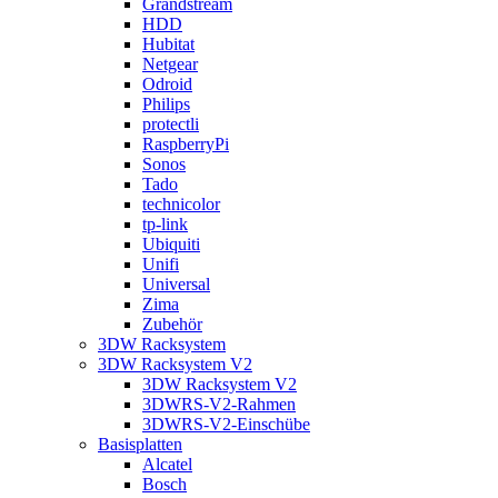
Grandstream
HDD
Hubitat
Netgear
Odroid
Philips
protectli
RaspberryPi
Sonos
Tado
technicolor
tp-link
Ubiquiti
Unifi
Universal
Zima
Zubehör
3DW Racksystem
3DW Racksystem V2
3DW Racksystem V2
3DWRS-V2-Rahmen
3DWRS-V2-Einschübe
Basisplatten
Alcatel
Bosch