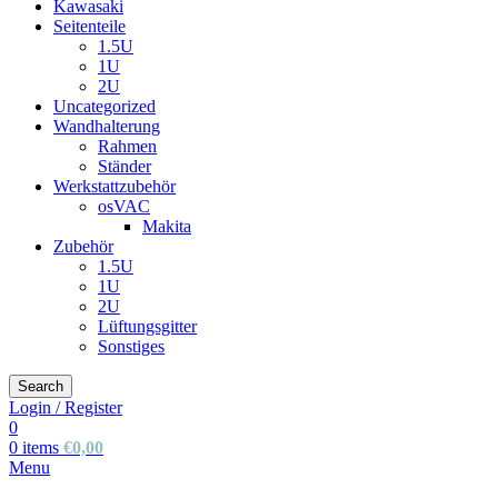
Kawasaki
Seitenteile
1.5U
1U
2U
Uncategorized
Wandhalterung
Rahmen
Ständer
Werkstattzubehör
osVAC
Makita
Zubehör
1.5U
1U
2U
Lüftungsgitter
Sonstiges
Search
Login / Register
0
0
items
€
0,00
Menu