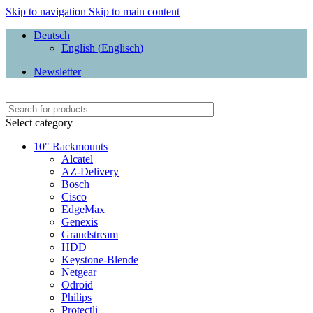
Skip to navigation
Skip to main content
Deutsch
English
(
Englisch
)
Newsletter
Select category
10" Rackmounts
Alcatel
AZ-Delivery
Bosch
Cisco
EdgeMax
Genexis
Grandstream
HDD
Keystone-Blende
Netgear
Odroid
Philips
Protectli