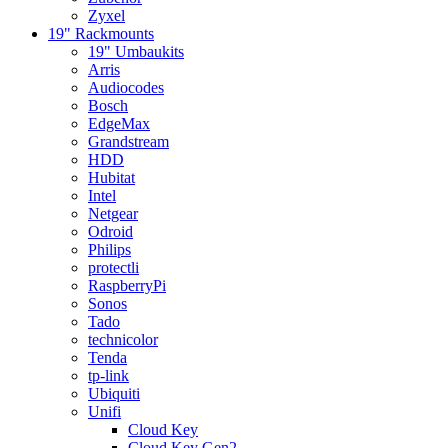
Zyxel
19" Rackmounts
19" Umbaukits
Arris
Audiocodes
Bosch
EdgeMax
Grandstream
HDD
Hubitat
Intel
Netgear
Odroid
Philips
protectli
RaspberryPi
Sonos
Tado
technicolor
Tenda
tp-link
Ubiquiti
Unifi
Cloud Key
Cloud Key Gen2