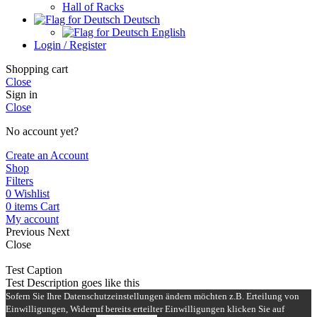
Hall of Racks
Deutsch
English
Login / Register
Shopping cart
Close
Sign in
Close
No account yet?
Create an Account
Shop
Filters
0
Wishlist
0
items
Cart
My account
Previous
Next
Close
Test Caption
Test Description goes like this
Sofern Sie Ihre Datenschutzeinstellungen ändern möchten z.B. Erteilung von
Einwilligungen, Widerruf bereits erteilter Einwilligungen klicken Sie auf