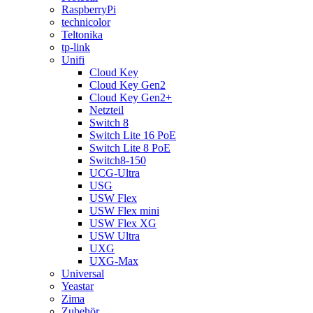
RaspberryPi
technicolor
Teltonika
tp-link
Unifi
Cloud Key
Cloud Key Gen2
Cloud Key Gen2+
Netzteil
Switch 8
Switch Lite 16 PoE
Switch Lite 8 PoE
Switch8-150
UCG-Ultra
USG
USW Flex
USW Flex mini
USW Flex XG
USW Ultra
UXG
UXG-Max
Universal
Yeastar
Zima
Zubehör