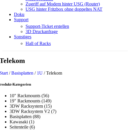
Zugriff auf Modem hinter USG (Router)
USG hinter Fritzbox ohne doppeltes NAT
Doku
Support
Support-Ticket erstellen
3D Druckanfrage
Sonstiges
Hall of Racks
Telekom
Start
/
Basisplatten
/
1U
/
Telekom
rodukt-Kategorien
10" Rackmounts
(56)
19" Rackmounts
(149)
3DW Racksystem
(15)
3DW Racksystem V2
(7)
Basisplatten
(88)
Kawasaki
(1)
Seitenteile
(6)