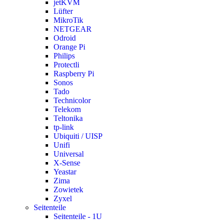
jetKVM
Lüfter
MikroTik
NETGEAR
Odroid
Orange Pi
Philips
Protectli
Raspberry Pi
Sonos
Tado
Technicolor
Telekom
Teltonika
tp-link
Ubiquiti / UISP
Unifi
Universal
X-Sense
Yeastar
Zima
Zowietek
Zyxel
Seitenteile
Seitenteile - 1U