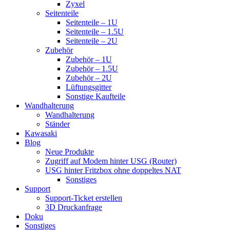
Zyxel
Seitenteile
Seitenteile – 1U
Seitenteile – 1.5U
Seitenteile – 2U
Zubehör
Zubehör – 1U
Zubehör – 1.5U
Zubehör – 2U
Lüftungsgitter
Sonstige Kaufteile
Wandhalterung
Wandhalterung
Ständer
Kawasaki
Blog
Neue Produkte
Zugriff auf Modem hinter USG (Router)
USG hinter Fritzbox ohne doppeltes NAT
Sonstiges
Support
Support-Ticket erstellen
3D Druckanfrage
Doku
Sonstiges