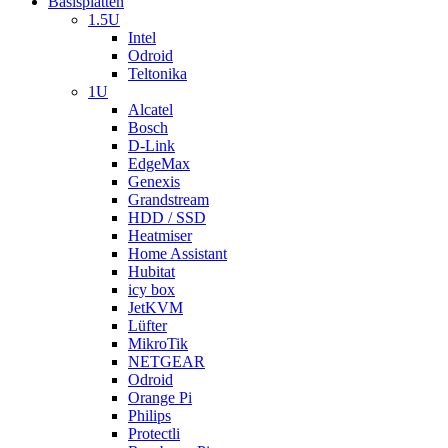
Basisplatten
1.5U
Intel
Odroid
Teltonika
1U
Alcatel
Bosch
D-Link
EdgeMax
Genexis
Grandstream
HDD / SSD
Heatmiser
Home Assistant
Hubitat
icy box
JetKVM
Lüfter
MikroTik
NETGEAR
Odroid
Orange Pi
Philips
Protectli