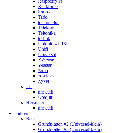
Raspberry Pi
Renkforce
Sonos
Tado
technicolor
Telekom
Teltonika
tp-link
Ubiquiti – UISP
Unifi
Universal
X-Sense
Yeastar
Zima
zowietek
Zyxel
2U
protectli
Ubiquiti
Hersteller
protectli
Hidden
Basis
Grundplatten #2 (Universal-klein)
Grundplatten #3 (Universal-klein)