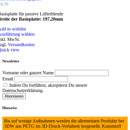
€
4,76
asisplatte für passive Lüfterblende
reite der Basisplatte: 197,20mm
dd to wishlist
Dieses
Ausführung wählen
Produkt
nkl. MwSt.
weist
zgl.
Versandkosten
mehrere
Quick view
Varianten
auf.
Newsletter
Die
Optionen
Vorname oder ganzer Name
können
Email
auf
Indem Du fortfährst, akzeptierst Du unsere
der
Datenschutzerklärung.
Produktseite
gewählt
werden
Hinweiss
Bis auf wenige Außnahmen werden die allermeisten Produkte bei
3DW aus PETG im 3D-Druck-Verfahren hergestellt. Kunststoff