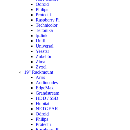
Odroid
Philips
Protectli
Raspberry Pi
Technicolor
Teltonika
tp-link
Unifi
Universal
Yeastar
Zubehör
Zima
Zyxel
19" Rackmount
Arris
Audiocodes
EdgeMax
Grandstream
HDD / SSD
Hubitat
NETGEAR
Odroid
Philips
Protectli
Raspberry Pi