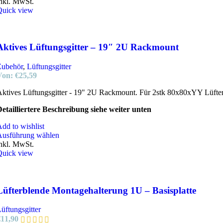
nkl. MwSt.
Quick view
Aktives Lüftungsgitter – 19″ 2U Rackmount
Zubehör
,
Lüftungsgitter
Von:
€
25,59
ktives Lüftungsgitter - 19" 2U Rackmount. Für 2stk 80x80xYY Lüfter
etailliertere Beschreibung siehe weiter unten
dd to wishlist
Ausführung wählen
nkl. MwSt.
Quick view
Lüfterblende Montagehalterung 1U – Basisplatte
üftungsgitter
€
11,90