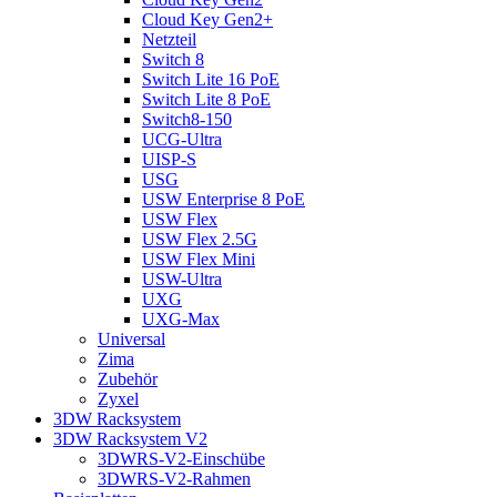
Cloud Key Gen2+
Netzteil
Switch 8
Switch Lite 16 PoE
Switch Lite 8 PoE
Switch8-150
UCG-Ultra
UISP-S
USG
USW Enterprise 8 PoE
USW Flex
USW Flex 2.5G
USW Flex Mini
USW-Ultra
UXG
UXG-Max
Universal
Zima
Zubehör
Zyxel
3DW Racksystem
3DW Racksystem V2
3DWRS-V2-Einschübe
3DWRS-V2-Rahmen