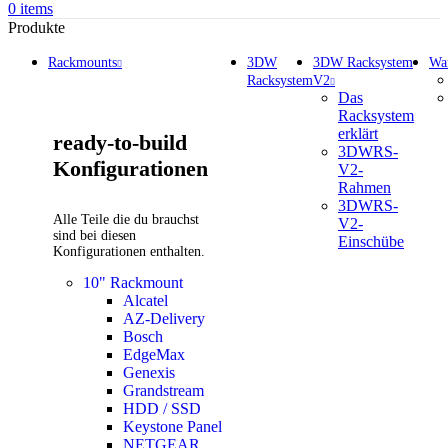
0
items
Produkte
Rackmounts
3DW
3DW Racksystem
Wa
Racksystem
V2
Das
Racksystem
erklärt
ready-to-build
3DWRS-
Konfigurationen
V2-
Rahmen
3DWRS-
Alle Teile die du brauchst
V2-
sind bei diesen
Einschübe
Konfigurationen enthalten.
10" Rackmount
Alcatel
AZ-Delivery
Bosch
EdgeMax
Genexis
Grandstream
HDD / SSD
Keystone Panel
NETGEAR