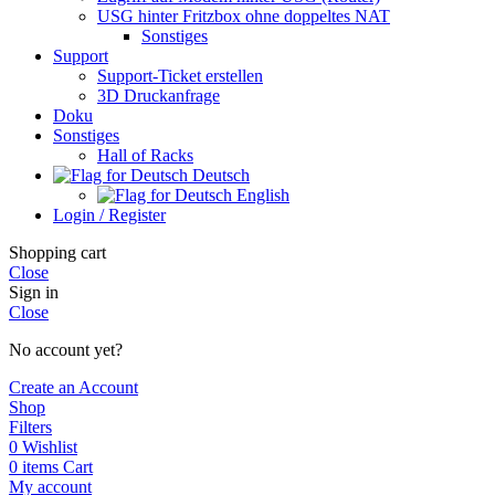
USG hinter Fritzbox ohne doppeltes NAT
Sonstiges
Support
Support-Ticket erstellen
3D Druckanfrage
Doku
Sonstiges
Hall of Racks
Deutsch
English
Login / Register
Shopping cart
Close
Sign in
Close
No account yet?
Create an Account
Shop
Filters
0
Wishlist
0
items
Cart
My account