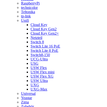
RaspberryPi
technicolor
Teltonika
tp-link
Unifi
Cloud Key
Cloud Key Gen2
Cloud Key Gen2+
Netzteil
Switch 8
Switch Lite 16 PoE
Switch Lite 8 PoE
Switch8-150
UCG-Ultra
USG
USW Flex
USW Flex mini
USW Flex XG
USW Ultra
UXG
UXG-Max
Universal
Yeastar
Zima
Zubehör