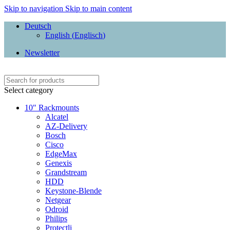
Skip to navigation
Skip to main content
Deutsch
English
(
Englisch
)
Newsletter
Select category
10" Rackmounts
Alcatel
AZ-Delivery
Bosch
Cisco
EdgeMax
Genexis
Grandstream
HDD
Keystone-Blende
Netgear
Odroid
Philips
Protectli