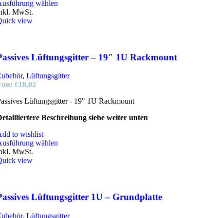
Ausführung wählen
nkl. MwSt.
Quick view
Passives Lüftungsgitter – 19″ 1U Rackmount
Zubehör
,
Lüftungsgitter
Von:
€
18,02
assives Lüftungsgitter - 19" 1U Rackmount
etailliertere Beschreibung siehe weiter unten
dd to wishlist
Ausführung wählen
nkl. MwSt.
Quick view
Passives Lüftungsgitter 1U – Grundplatte
Zubehör
,
Lüftungsgitter