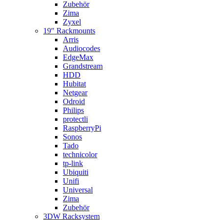
Zubehör
Zima
Zyxel
19″ Rackmounts
Arris
Audiocodes
EdgeMax
Grandstream
HDD
Hubitat
Netgear
Odroid
Philips
protectli
RaspberryPi
Sonos
Tado
technicolor
tp-link
Ubiquiti
Unifi
Universal
Zima
Zubehör
3DW Racksystem