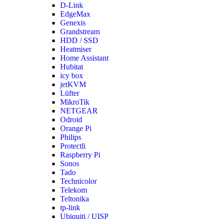
D-Link
EdgeMax
Genexis
Grandstream
HDD / SSD
Heatmiser
Home Assistant
Hubitat
icy box
jetKVM
Lüfter
MikroTik
NETGEAR
Odroid
Orange Pi
Philips
Protectli
Raspberry Pi
Sonos
Tado
Technicolor
Telekom
Teltonika
tp-link
Ubiquiti / UISP