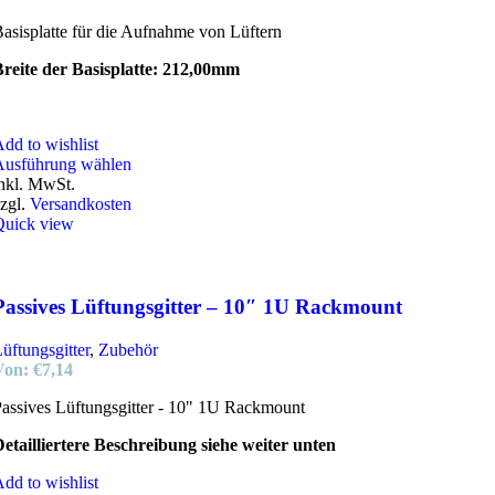
asisplatte für die Aufnahme von Lüftern
reite der Basisplatte: 212,00mm
dd to wishlist
Dieses
Ausführung wählen
Produkt
nkl. MwSt.
weist
zgl.
Versandkosten
mehrere
Quick view
Varianten
auf.
Die
Optionen
Passives Lüftungsgitter – 10″ 1U Rackmount
können
auf
üftungsgitter
,
Zubehör
der
Von:
€
7,14
Produktseite
gewählt
assives Lüftungsgitter - 10" 1U Rackmount
werden
etailliertere Beschreibung siehe weiter unten
dd to wishlist