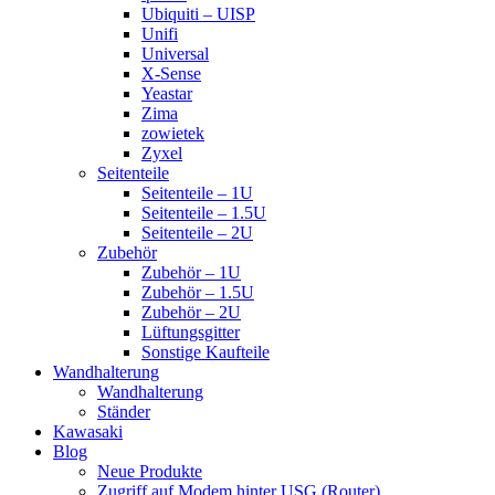
Ubiquiti – UISP
Unifi
Universal
X-Sense
Yeastar
Zima
zowietek
Zyxel
Seitenteile
Seitenteile – 1U
Seitenteile – 1.5U
Seitenteile – 2U
Zubehör
Zubehör – 1U
Zubehör – 1.5U
Zubehör – 2U
Lüftungsgitter
Sonstige Kaufteile
Wandhalterung
Wandhalterung
Ständer
Kawasaki
Blog
Neue Produkte
Zugriff auf Modem hinter USG (Router)