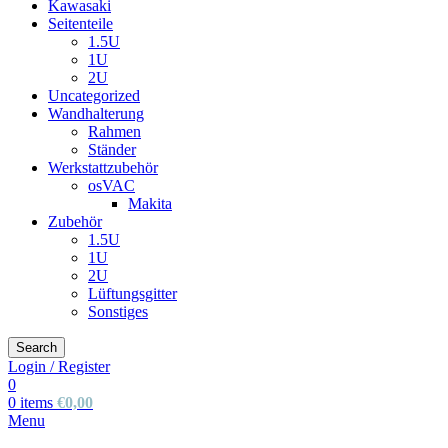
Kawasaki
Seitenteile
1.5U
1U
2U
Uncategorized
Wandhalterung
Rahmen
Ständer
Werkstattzubehör
osVAC
Makita
Zubehör
1.5U
1U
2U
Lüftungsgitter
Sonstiges
Search
Login / Register
0
0
items
€
0,00
Menu