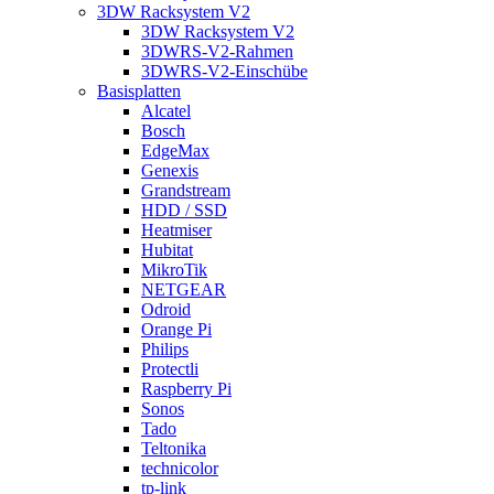
3DW Racksystem V2
3DW Racksystem V2
3DWRS-V2-Rahmen
3DWRS-V2-Einschübe
Basisplatten
Alcatel
Bosch
EdgeMax
Genexis
Grandstream
HDD / SSD
Heatmiser
Hubitat
MikroTik
NETGEAR
Odroid
Orange Pi
Philips
Protectli
Raspberry Pi
Sonos
Tado
Teltonika
technicolor
tp-link