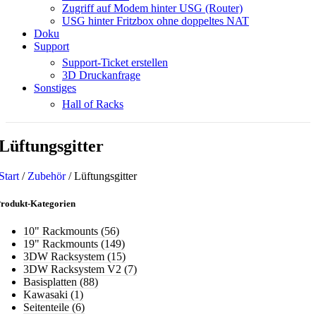
Zugriff auf Modem hinter USG (Router)
USG hinter Fritzbox ohne doppeltes NAT
Doku
Support
Support-Ticket erstellen
3D Druckanfrage
Sonstiges
Hall of Racks
Lüftungsgitter
Start
/
Zubehör
/
Lüftungsgitter
rodukt-Kategorien
10" Rackmounts
(56)
19" Rackmounts
(149)
3DW Racksystem
(15)
3DW Racksystem V2
(7)
Basisplatten
(88)
Kawasaki
(1)
Seitenteile
(6)