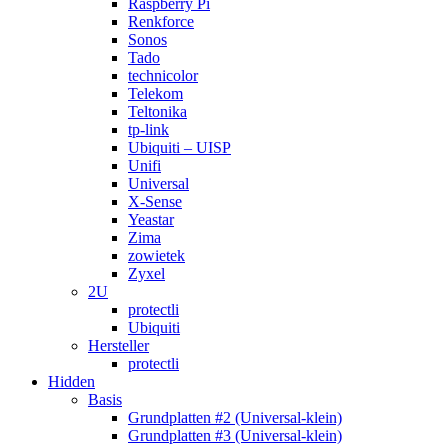
Raspberry Pi
Renkforce
Sonos
Tado
technicolor
Telekom
Teltonika
tp-link
Ubiquiti – UISP
Unifi
Universal
X-Sense
Yeastar
Zima
zowietek
Zyxel
2U
protectli
Ubiquiti
Hersteller
protectli
Hidden
Basis
Grundplatten #2 (Universal-klein)
Grundplatten #3 (Universal-klein)