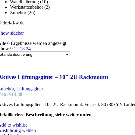
Wandhalterung
(10)
Werkstattzubehör
(2)
Zubehör
(26)
 drei-d-w.de
Show sidebar
lle 6 Ergebnisse werden angezeigt
Show
9
12
18
24
Aktives Lüftungsgitter – 10″ 2U Rackmount
Zubehör
,
Lüftungsgitter
Von:
€
14,88
ktives Lüftungsgitter - 10" 2U Rackmount. Für 2stk 80x80xYY Lüfter
etailliertere Beschreibung siehe weiter unten
dd to wishlist
Ausführung wählen