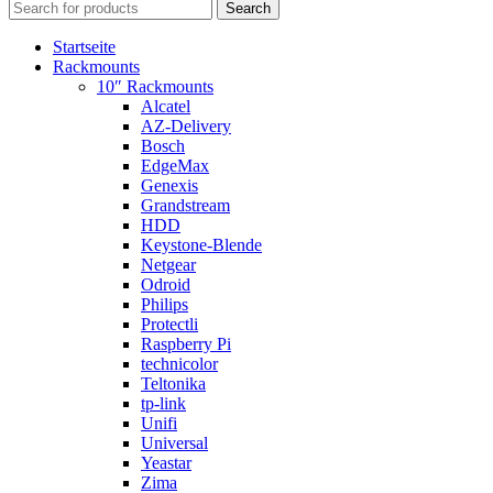
Search
Startseite
Rackmounts
10″ Rackmounts
Alcatel
AZ-Delivery
Bosch
EdgeMax
Genexis
Grandstream
HDD
Keystone-Blende
Netgear
Odroid
Philips
Protectli
Raspberry Pi
technicolor
Teltonika
tp-link
Unifi
Universal
Yeastar
Zima