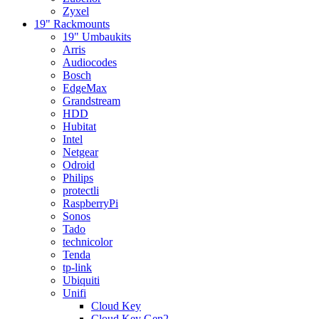
Zyxel
19" Rackmounts
19" Umbaukits
Arris
Audiocodes
Bosch
EdgeMax
Grandstream
HDD
Hubitat
Intel
Netgear
Odroid
Philips
protectli
RaspberryPi
Sonos
Tado
technicolor
Tenda
tp-link
Ubiquiti
Unifi
Cloud Key
Cloud Key Gen2