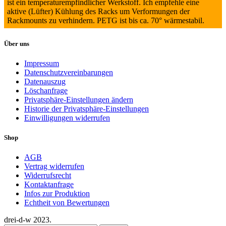
ist ein temperaturempfindlicher Werkstoff. Ich empfehle eine
aktive (Lüfter) Kühlung des Racks um Verformungen der
Rackmounts zu verhindern. PETG ist bis ca. 70° wärmestabil.
Über uns
Impressum
Datenschutzvereinbarungen
Datenauszug
Löschanfrage
Privatsphäre-Einstellungen ändern
Historie der Privatsphäre-Einstellungen
Einwilligungen widerrufen
Shop
AGB
Vertrag widerrufen
Widerrufsrecht
Kontaktanfrage
Infos zur Produktion
Echtheit von Bewertungen
drei-d-w
2023.