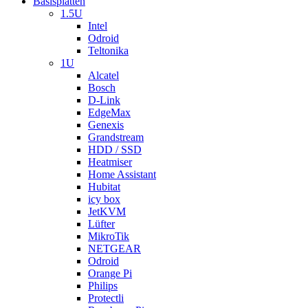
Basisplatten
1.5U
Intel
Odroid
Teltonika
1U
Alcatel
Bosch
D-Link
EdgeMax
Genexis
Grandstream
HDD / SSD
Heatmiser
Home Assistant
Hubitat
icy box
JetKVM
Lüfter
MikroTik
NETGEAR
Odroid
Orange Pi
Philips
Protectli