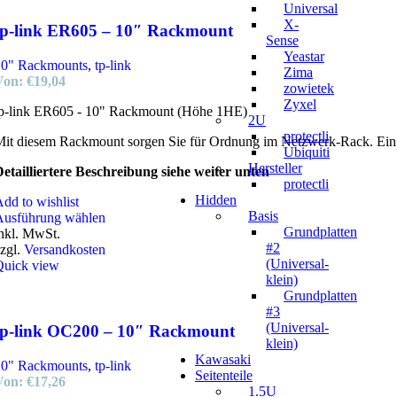
Universal
X-
tp-link ER605 – 10″ Rackmount
Sense
Yeastar
10" Rackmounts
,
tp-link
Zima
Von:
€
19,04
zowietek
Zyxel
tp-link ER605 - 10" Rackmount (Höhe 1HE)
2U
protectli
it diesem Rackmount sorgen Sie für Ordnung im Netzwerk-Rack. Ein Hal
Ubiquiti
Hersteller
etailliertere Beschreibung siehe weiter unten
protectli
Hidden
dd to wishlist
Basis
Ausführung wählen
Grundplatten
nkl. MwSt.
#2
zgl.
Versandkosten
(Universal-
Quick view
klein)
Grundplatten
#3
(Universal-
tp-link OC200 – 10″ Rackmount
klein)
Kawasaki
10" Rackmounts
,
tp-link
Seitenteile
Von:
€
17,26
1.5U