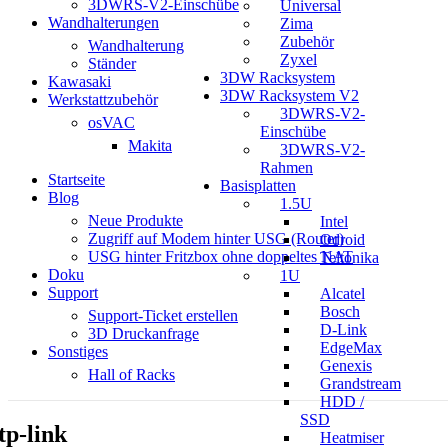
3DWRS-V2-Einschübe
Universal
Wandhalterungen
Zima
Zubehör
Wandhalterung
Zyxel
Ständer
3DW Racksystem
Kawasaki
3DW Racksystem V2
Werkstattzubehör
3DWRS-V2-
osVAC
Einschübe
Makita
3DWRS-V2-
Rahmen
Startseite
Basisplatten
Blog
1.5U
Neue Produkte
Intel
Zugriff auf Modem hinter USG (Router)
Odroid
USG hinter Fritzbox ohne doppeltes NAT
Teltonika
Doku
1U
Support
Alcatel
Bosch
Support-Ticket erstellen
D-Link
3D Druckanfrage
EdgeMax
Sonstiges
Genexis
Hall of Racks
Grandstream
HDD /
SSD
tp-link
Heatmiser