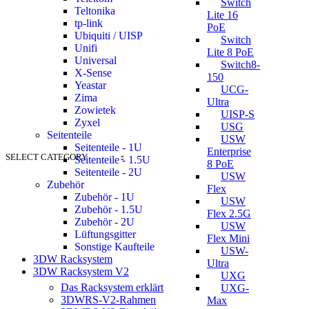
Switch
Teltonika
Lite 16
tp-link
PoE
Ubiquiti / UISP
Switch
Unifi
Lite 8 PoE
Universal
Switch8-
X-Sense
150
Yeastar
UCG-
Zima
Ultra
Zowietek
UISP-S
Zyxel
USG
Seitenteile
USW
Seitenteile - 1U
Enterprise
SELECT CATEGORY
Seitenteile - 1.5U
8 PoE
Seitenteile - 2U
USW
Zubehör
Flex
Zubehör - 1U
USW
Zubehör - 1.5U
Flex 2.5G
Zubehör - 2U
USW
Lüftungsgitter
Flex Mini
Sonstige Kaufteile
USW-
3DW Racksystem
Ultra
3DW Racksystem V2
UXG
Das Racksystem erklärt
UXG-
3DWRS-V2-Rahmen
Max