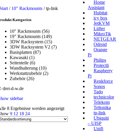
Home
Assistant
Start
/
10" Rackmounts
/
tp-link
Hubitat
icy box
rodukt-Kategorien
JetKVM
Lüfter
10" Rackmounts
(56)
MikroTik
19" Rackmounts
(149)
NETGEAR
3DW Racksystem
(15)
Odroid
3DW Racksystem V2
(7)
Orange
Basisplatten
(87)
Pi
Kawasaki
(1)
Philips
Seitenteile
(6)
Protectli
Wandhalterung
(10)
Raspberry
Werkstattzubehör
(2)
Pi
Zubehör
(26)
Renkforce
Sonos
 drei-d-w.de
Tado
technicolor
Show sidebar
Telekom
Teltonika
lle 8 Ergebnisse werden angezeigt
tp-link
Show
9
12
18
24
Ubiquiti
– UISP
Unifi