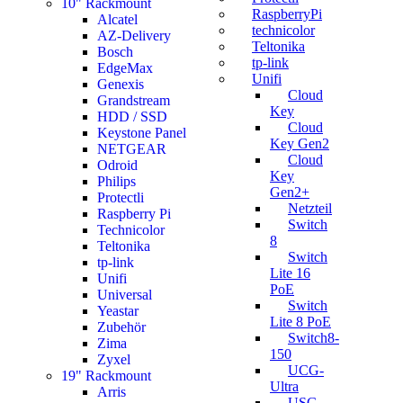
10" Rackmount
RaspberryPi
Alcatel
technicolor
AZ-Delivery
Teltonika
Bosch
tp-link
EdgeMax
Unifi
Genexis
Cloud
Grandstream
Key
HDD / SSD
Cloud
Keystone Panel
Key Gen2
NETGEAR
Cloud
Odroid
Key
Philips
Gen2+
Protectli
Netzteil
Raspberry Pi
Switch
Technicolor
8
Teltonika
Switch
tp-link
Lite 16
Unifi
PoE
Universal
Switch
Yeastar
Lite 8 PoE
Zubehör
Switch8-
Zima
150
Zyxel
UCG-
19" Rackmount
Ultra
Arris
USG