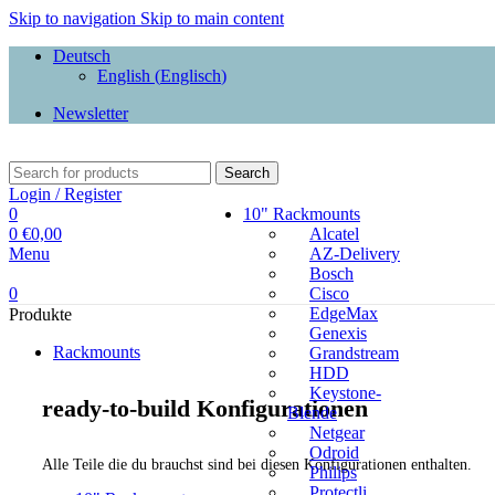
Skip to navigation
Skip to main content
Deutsch
English
(
Englisch
)
Newsletter
Search
Login / Register
0
10" Rackmounts
0
€
0,00
Alcatel
Menu
AZ-Delivery
Bosch
0
Cisco
EdgeMax
Produkte
Genexis
Rackmounts
Grandstream
HDD
Keystone-
ready-to-build Konfigurationen
Blende
Netgear
Odroid
Alle Teile die du brauchst sind bei diesen Konfigurationen enthalten.
Philips
Protectli