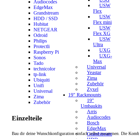
Audiocodes
USW
EdgeMax
Flex
Grandstream
USW
HDD / SSD
Flex mini
Hubitat
USW
NETGEAR
Flex XG
Odroid
USW
Philips
Ultra
Protectli
UXG
Raspberry Pi
UXG-
Sonos
Max
Tado
Universal
technicolor
Yeastar
tp-link
Zima
Ubiquiti
Zubehör
Unifi
Zyxel
Universal
19" Rackmounts
Zima
19"
Zubehör
Umbaukits
Arris
Einzelteile
Audiocodes
Bosch
EdgeMax
Bau dir deine Wunschkonfiguration einfach selbst zusammen. Die Kombin
Grandstream