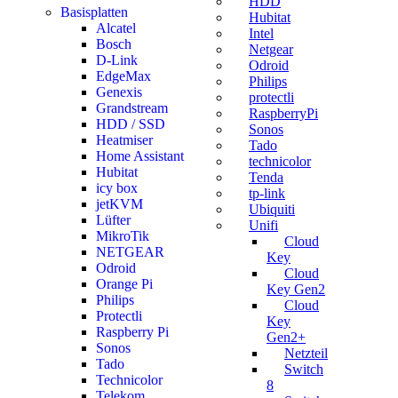
HDD
Basisplatten
Hubitat
Alcatel
Intel
Bosch
Netgear
D-Link
Odroid
EdgeMax
Philips
Genexis
protectli
Grandstream
RaspberryPi
HDD / SSD
Sonos
Heatmiser
Tado
Home Assistant
technicolor
Hubitat
Tenda
icy box
tp-link
jetKVM
Ubiquiti
Lüfter
Unifi
MikroTik
Cloud
NETGEAR
Key
Odroid
Cloud
Orange Pi
Key Gen2
Philips
Cloud
Protectli
Key
Raspberry Pi
Gen2+
Sonos
Netzteil
Tado
Switch
Technicolor
8
Telekom