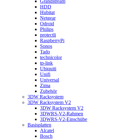
Grandstream
HDD
Hubitat
Netgear
Odroid
Philips
protectli
RaspberryPi
Sonos
Tado
technicolor
tp-link
Ubiquiti
Unifi
Universal
Zima
Zubehör
3DW Racksystem
3DW Racksystem V2
3DW Racksystem V2
3DWRS-V2-Rahmen
3DWRS-V2-Einschübe
Basisplatten
Alcatel
Bosch