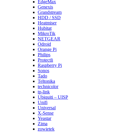
EdgeMax
Genexis
Grandstream
HDD / SSD
Heatmiser
Hubitat
MikroTik
NETGEAR
Odroid
Orange Pi
Philips
Protectli
Raspberry Pi
Sonos
Tado
Teltonika
technicolor
tp-link
Ubiquiti – UISP
Unifi
Universal
X-Sense
Yeastar
Zima
zowietek