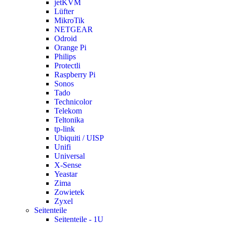
jetKVM
Lüfter
MikroTik
NETGEAR
Odroid
Orange Pi
Philips
Protectli
Raspberry Pi
Sonos
Tado
Technicolor
Telekom
Teltonika
tp-link
Ubiquiti / UISP
Unifi
Universal
X-Sense
Yeastar
Zima
Zowietek
Zyxel
Seitenteile
Seitenteile - 1U