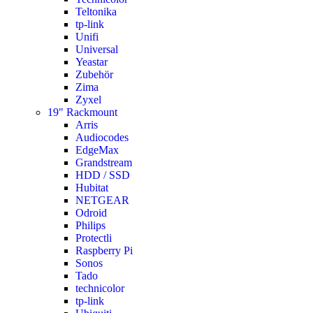
Teltonika
tp-link
Unifi
Universal
Yeastar
Zubehör
Zima
Zyxel
19" Rackmount
Arris
Audiocodes
EdgeMax
Grandstream
HDD / SSD
Hubitat
NETGEAR
Odroid
Philips
Protectli
Raspberry Pi
Sonos
Tado
technicolor
tp-link