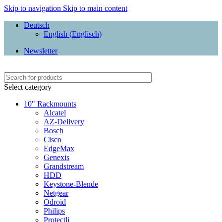
Skip to navigation
Skip to main content
Deutsch
English
(
Englisch
)
Newsletter
Select category
10" Rackmounts
Alcatel
AZ-Delivery
Bosch
Cisco
EdgeMax
Genexis
Grandstream
HDD
Keystone-Blende
Netgear
Odroid
Philips
Protectli