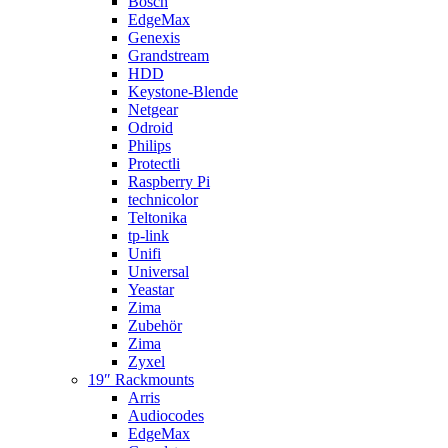
Bosch
EdgeMax
Genexis
Grandstream
HDD
Keystone-Blende
Netgear
Odroid
Philips
Protectli
Raspberry Pi
technicolor
Teltonika
tp-link
Unifi
Universal
Yeastar
Zima
Zubehör
Zima
Zyxel
19″ Rackmounts
Arris
Audiocodes
EdgeMax