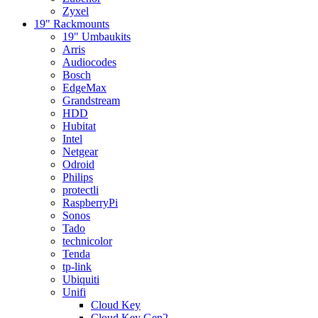
Zyxel
19" Rackmounts
19" Umbaukits
Arris
Audiocodes
Bosch
EdgeMax
Grandstream
HDD
Hubitat
Intel
Netgear
Odroid
Philips
protectli
RaspberryPi
Sonos
Tado
technicolor
Tenda
tp-link
Ubiquiti
Unifi
Cloud Key
Cloud Key Gen2