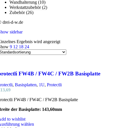
Wandhalterung
(10)
Werkstattzubehör
(2)
Zubehör
(26)
 drei-d-w.de
Show sidebar
inzelnes Ergebnis wird angezeigt
Show
9
12
18
24
protectli FW4B / FW4C / FW2B Basisplatte
rotectli
,
Basisplatten
,
1U
,
Protectli
€
13,69
rotectli FW4B / FW4C / FW2B Basisplatte
reite der Basisplatte: 143,60mm
dd to wishlist
Dieses
Ausführung wählen