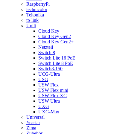
RaspberryPi
technicolor
Teltonika
tp-link
Unifi
Cloud Key
Cloud Key Gen2
Cloud Key Gen2+
Netzteil
Switch 8
Switch Lite 16 PoE
Switch Lite 8 PoE
Switch8-150
UCG-Ultra
USG
USW Flex
USW Flex mini
USW Flex XG
USW Ultra
UXG
UXG-Max
Universal
Yeastar
Zima
Zubehör