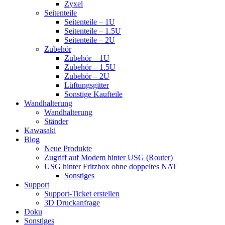
Zyxel
Seitenteile
Seitenteile – 1U
Seitenteile – 1.5U
Seitenteile – 2U
Zubehör
Zubehör – 1U
Zubehör – 1.5U
Zubehör – 2U
Lüftungsgitter
Sonstige Kaufteile
Wandhalterung
Wandhalterung
Ständer
Kawasaki
Blog
Neue Produkte
Zugriff auf Modem hinter USG (Router)
USG hinter Fritzbox ohne doppeltes NAT
Sonstiges
Support
Support-Ticket erstellen
3D Druckanfrage
Doku
Sonstiges