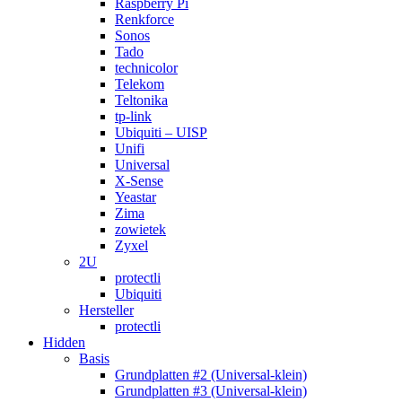
Raspberry Pi
Renkforce
Sonos
Tado
technicolor
Telekom
Teltonika
tp-link
Ubiquiti – UISP
Unifi
Universal
X-Sense
Yeastar
Zima
zowietek
Zyxel
2U
protectli
Ubiquiti
Hersteller
protectli
Hidden
Basis
Grundplatten #2 (Universal-klein)
Grundplatten #3 (Universal-klein)