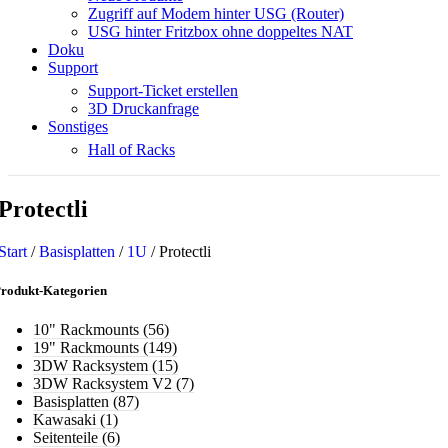
Zugriff auf Modem hinter USG (Router)
USG hinter Fritzbox ohne doppeltes NAT
Doku
Support
Support-Ticket erstellen
3D Druckanfrage
Sonstiges
Hall of Racks
Protectli
Start
/
Basisplatten
/
1U
/
Protectli
rodukt-Kategorien
10" Rackmounts
(56)
19" Rackmounts
(149)
3DW Racksystem
(15)
3DW Racksystem V2
(7)
Basisplatten
(87)
Kawasaki
(1)
Seitenteile
(6)