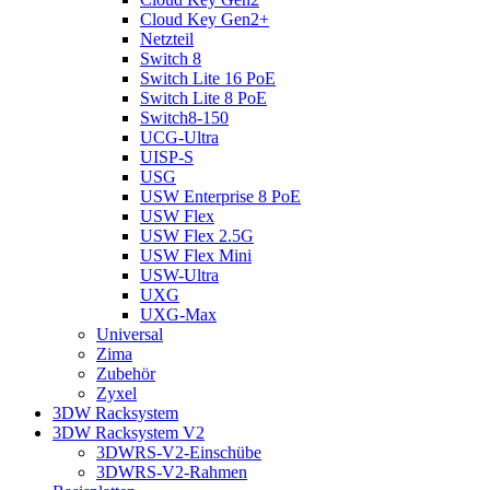
Cloud Key Gen2+
Netzteil
Switch 8
Switch Lite 16 PoE
Switch Lite 8 PoE
Switch8-150
UCG-Ultra
UISP-S
USG
USW Enterprise 8 PoE
USW Flex
USW Flex 2.5G
USW Flex Mini
USW-Ultra
UXG
UXG-Max
Universal
Zima
Zubehör
Zyxel
3DW Racksystem
3DW Racksystem V2
3DWRS-V2-Einschübe
3DWRS-V2-Rahmen