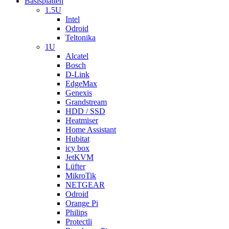
Basisplatten
1.5U
Intel
Odroid
Teltonika
1U
Alcatel
Bosch
D-Link
EdgeMax
Genexis
Grandstream
HDD / SSD
Heatmiser
Home Assistant
Hubitat
icy box
JetKVM
Lüfter
MikroTik
NETGEAR
Odroid
Orange Pi
Philips
Protectli