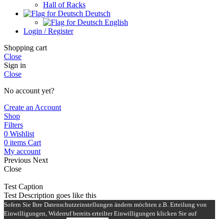
Hall of Racks
Deutsch
English
Login / Register
Shopping cart
Close
Sign in
Close
No account yet?
Create an Account
Shop
Filters
0
Wishlist
0
items
Cart
My account
Previous
Next
Close
Test Caption
Test Description goes like this
Sofern Sie Ihre Datenschutzeinstellungen ändern möchten z.B. Erteilung von
Einwilligungen, Widerruf bereits erteilter Einwilligungen klicken Sie auf