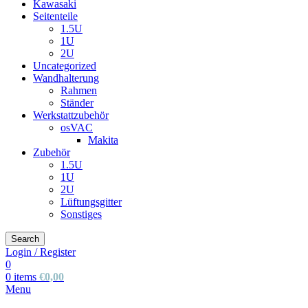
Kawasaki
Seitenteile
1.5U
1U
2U
Uncategorized
Wandhalterung
Rahmen
Ständer
Werkstattzubehör
osVAC
Makita
Zubehör
1.5U
1U
2U
Lüftungsgitter
Sonstiges
Search
Login / Register
0
0
items
€
0,00
Menu