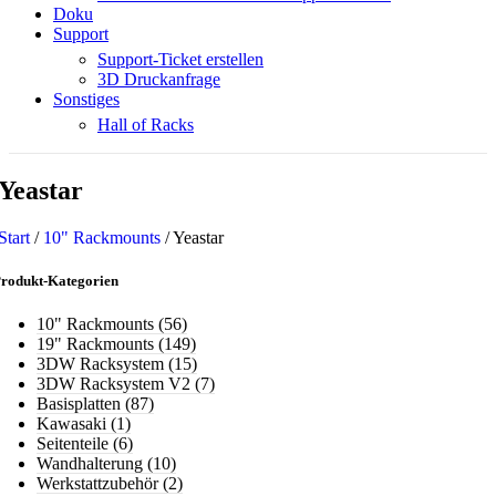
Doku
Support
Support-Ticket erstellen
3D Druckanfrage
Sonstiges
Hall of Racks
Yeastar
Start
/
10" Rackmounts
/
Yeastar
rodukt-Kategorien
10" Rackmounts
(56)
19" Rackmounts
(149)
3DW Racksystem
(15)
3DW Racksystem V2
(7)
Basisplatten
(87)
Kawasaki
(1)
Seitenteile
(6)
Wandhalterung
(10)
Werkstattzubehör
(2)