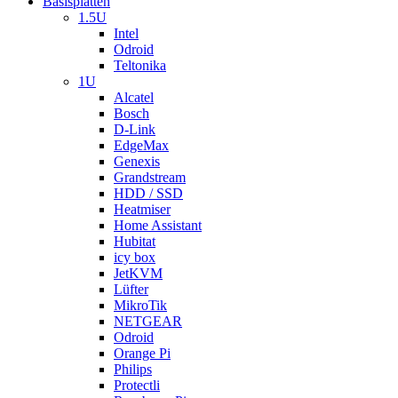
Basisplatten
1.5U
Intel
Odroid
Teltonika
1U
Alcatel
Bosch
D-Link
EdgeMax
Genexis
Grandstream
HDD / SSD
Heatmiser
Home Assistant
Hubitat
icy box
JetKVM
Lüfter
MikroTik
NETGEAR
Odroid
Orange Pi
Philips
Protectli