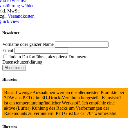
dd to wishlist
Ausführung wählen
nkl. MwSt.
zgl.
Versandkosten
Quick view
Newsletter
Vorname oder ganzer Name
Email
Indem Du fortfährst, akzeptierst Du unsere
Datenschutzerklärung.
Hinweiss
Bis auf wenige Außnahmen werden die allermeisten Produkte bei
3DW aus PETG im 3D-Druck-Verfahren hergestellt. Kunststoff
ist ein temperaturempfindlicher Werkstoff. Ich empfehle eine
aktive (Lüfter) Kühlung des Racks um Verformungen der
Rackmounts zu verhindern. PETG ist bis ca. 70° wärmestabil.
Über uns