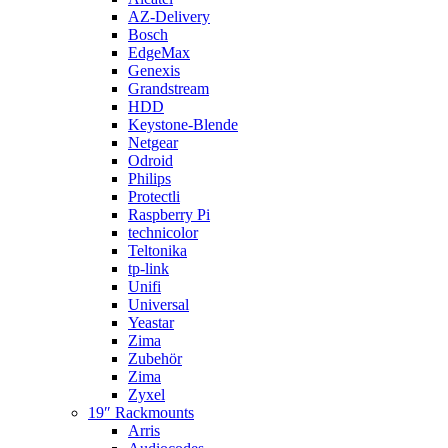
AZ-Delivery
Bosch
EdgeMax
Genexis
Grandstream
HDD
Keystone-Blende
Netgear
Odroid
Philips
Protectli
Raspberry Pi
technicolor
Teltonika
tp-link
Unifi
Universal
Yeastar
Zima
Zubehör
Zima
Zyxel
19″ Rackmounts
Arris