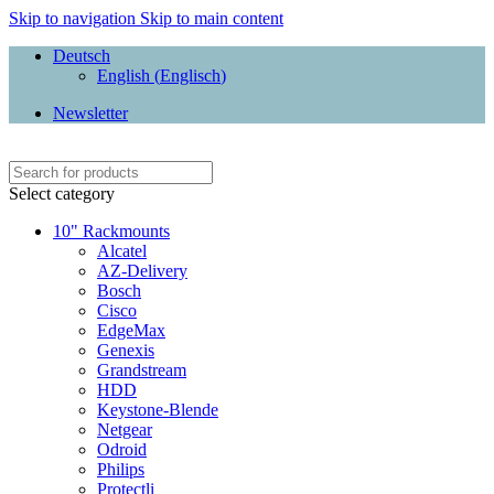
Skip to navigation
Skip to main content
Deutsch
English
(
Englisch
)
Newsletter
Select category
10" Rackmounts
Alcatel
AZ-Delivery
Bosch
Cisco
EdgeMax
Genexis
Grandstream
HDD
Keystone-Blende
Netgear
Odroid
Philips
Protectli