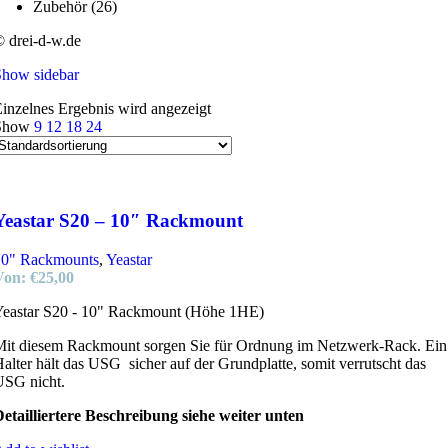
Zubehör
(26)
 drei-d-w.de
Show sidebar
inzelnes Ergebnis wird angezeigt
Show
9
12
18
24
Yeastar S20 – 10″ Rackmount
10" Rackmounts
,
Yeastar
Von:
€
25,00
Yeastar S20 - 10" Rackmount (Höhe 1HE)
it diesem Rackmount sorgen Sie für Ordnung im Netzwerk-Rack. Ein
alter hält das USG sicher auf der Grundplatte, somit verrutscht das
USG nicht.
etailliertere Beschreibung siehe weiter unten