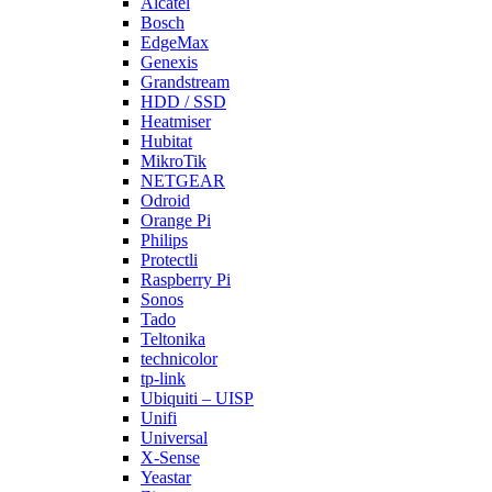
Alcatel
Bosch
EdgeMax
Genexis
Grandstream
HDD / SSD
Heatmiser
Hubitat
MikroTik
NETGEAR
Odroid
Orange Pi
Philips
Protectli
Raspberry Pi
Sonos
Tado
Teltonika
technicolor
tp-link
Ubiquiti – UISP
Unifi
Universal
X-Sense
Yeastar