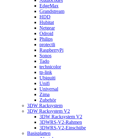
Audiocodes
EdgeMax
Grandstream
HDD
Hubitat
Netgear
Odroid
Philips
protectli
RaspberryPi
Sonos
Tado
technicolor
tp-link
Ubiquiti
Unifi
Universal
Zima
Zubehör
3DW Racksystem
3DW Racksystem V2
3DW Racksystem V2
3DWRS-V2-Rahmen
3DWRS-V2-Einschübe
Basisplatten