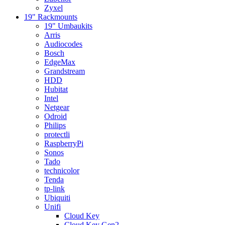
Zyxel
19" Rackmounts
19" Umbaukits
Arris
Audiocodes
Bosch
EdgeMax
Grandstream
HDD
Hubitat
Intel
Netgear
Odroid
Philips
protectli
RaspberryPi
Sonos
Tado
technicolor
Tenda
tp-link
Ubiquiti
Unifi
Cloud Key
Cloud Key Gen2