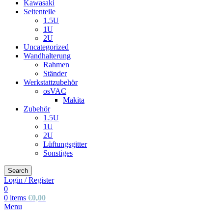
Kawasaki
Seitenteile
1.5U
1U
2U
Uncategorized
Wandhalterung
Rahmen
Ständer
Werkstattzubehör
osVAC
Makita
Zubehör
1.5U
1U
2U
Lüftungsgitter
Sonstiges
Search
Login / Register
0
0
items
€
0,00
Menu