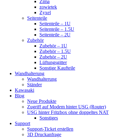
Zima
zowietek
Zyxel
Seitenteile
Seitenteile – 1U
Seitenteile – 1.5U
Seitenteile – 2U
Zubehör
Zubehör – 1U
Zubehör – 1.5U
Zubehör – 2U
Lüftungsgitter
Sonstige Kaufteile
Wandhalterung
Wandhalterung
Ständer
Kawasaki
Blog
Neue Produkte
Zugriff auf Modem hinter USG (Router)
USG hinter Fritzbox ohne doppeltes NAT
Sonstiges
Support
Support-Ticket erstellen
3D Druckanfrage