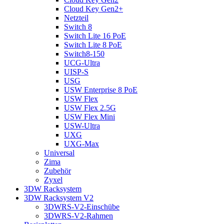
Cloud Key Gen2+
Netzteil
Switch 8
Switch Lite 16 PoE
Switch Lite 8 PoE
Switch8-150
UCG-Ultra
UISP-S
USG
USW Enterprise 8 PoE
USW Flex
USW Flex 2.5G
USW Flex Mini
USW-Ultra
UXG
UXG-Max
Universal
Zima
Zubehör
Zyxel
3DW Racksystem
3DW Racksystem V2
3DWRS-V2-Einschübe
3DWRS-V2-Rahmen