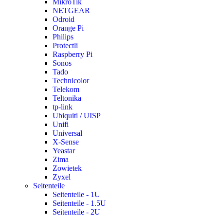
MikroTik
NETGEAR
Odroid
Orange Pi
Philips
Protectli
Raspberry Pi
Sonos
Tado
Technicolor
Telekom
Teltonika
tp-link
Ubiquiti / UISP
Unifi
Universal
X-Sense
Yeastar
Zima
Zowietek
Zyxel
Seitenteile
Seitenteile - 1U
Seitenteile - 1.5U
Seitenteile - 2U