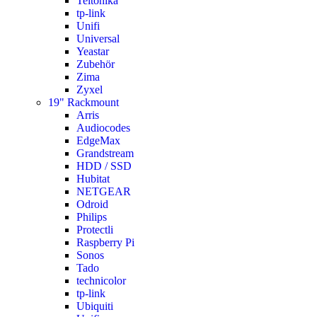
Teltonika
tp-link
Unifi
Universal
Yeastar
Zubehör
Zima
Zyxel
19" Rackmount
Arris
Audiocodes
EdgeMax
Grandstream
HDD / SSD
Hubitat
NETGEAR
Odroid
Philips
Protectli
Raspberry Pi
Sonos
Tado
technicolor
tp-link
Ubiquiti