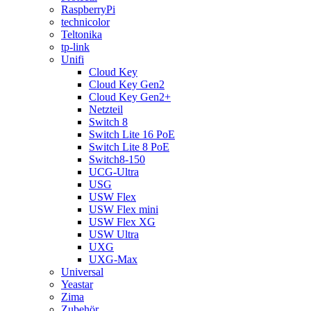
RaspberryPi
technicolor
Teltonika
tp-link
Unifi
Cloud Key
Cloud Key Gen2
Cloud Key Gen2+
Netzteil
Switch 8
Switch Lite 16 PoE
Switch Lite 8 PoE
Switch8-150
UCG-Ultra
USG
USW Flex
USW Flex mini
USW Flex XG
USW Ultra
UXG
UXG-Max
Universal
Yeastar
Zima
Zubehör