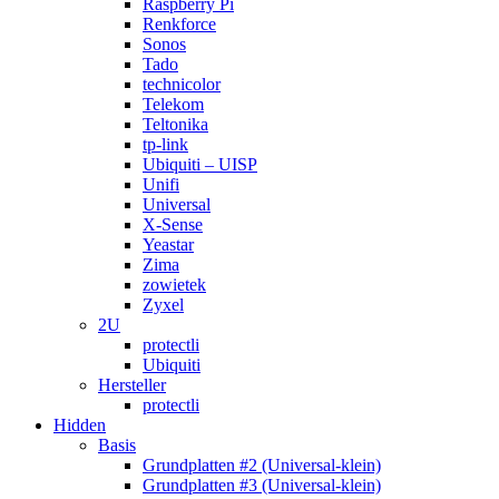
Raspberry Pi
Renkforce
Sonos
Tado
technicolor
Telekom
Teltonika
tp-link
Ubiquiti – UISP
Unifi
Universal
X-Sense
Yeastar
Zima
zowietek
Zyxel
2U
protectli
Ubiquiti
Hersteller
protectli
Hidden
Basis
Grundplatten #2 (Universal-klein)
Grundplatten #3 (Universal-klein)