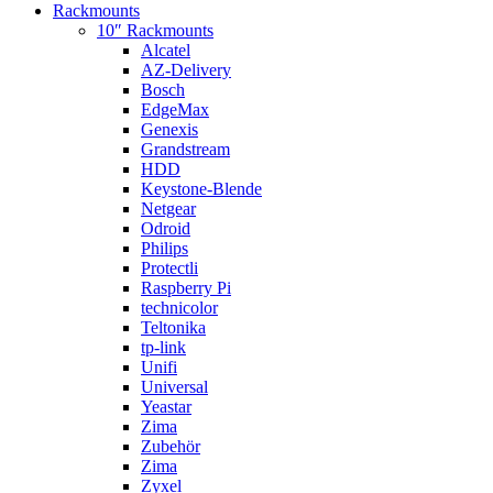
Rackmounts
10″ Rackmounts
Alcatel
AZ-Delivery
Bosch
EdgeMax
Genexis
Grandstream
HDD
Keystone-Blende
Netgear
Odroid
Philips
Protectli
Raspberry Pi
technicolor
Teltonika
tp-link
Unifi
Universal
Yeastar
Zima
Zubehör
Zima
Zyxel