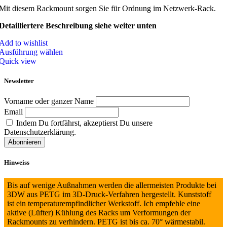
Mit diesem Rackmount sorgen Sie für Ordnung im Netzwerk-Rack.
Detailliertere Beschreibung siehe weiter unten
Add to wishlist
Ausführung wählen
Quick view
Newsletter
Vorname oder ganzer Name
Email
Indem Du fortfährst, akzeptierst Du unsere
Datenschutzerklärung.
Hinweiss
Bis auf wenige Außnahmen werden die allermeisten Produkte bei
3DW aus PETG im 3D-Druck-Verfahren hergestellt. Kunststoff
ist ein temperaturempfindlicher Werkstoff. Ich empfehle eine
aktive (Lüfter) Kühlung des Racks um Verformungen der
Rackmounts zu verhindern. PETG ist bis ca. 70° wärmestabil.