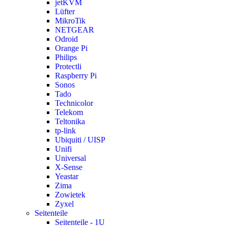
jetKVM
Lüfter
MikroTik
NETGEAR
Odroid
Orange Pi
Philips
Protectli
Raspberry Pi
Sonos
Tado
Technicolor
Telekom
Teltonika
tp-link
Ubiquiti / UISP
Unifi
Universal
X-Sense
Yeastar
Zima
Zowietek
Zyxel
Seitenteile
Seitenteile - 1U