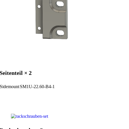
Seitenteil × 2
Sidemount
SM1U-22.60-B4-1