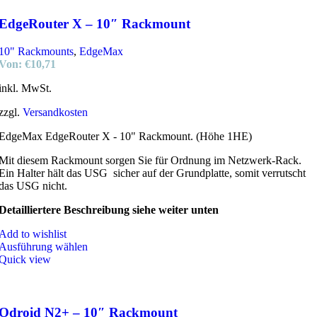
EdgeRouter X – 10″ Rackmount
10" Rackmounts
,
EdgeMax
Von:
€
10,71
inkl. MwSt.
zzgl.
Versandkosten
EdgeMax EdgeRouter X - 10" Rackmount. (Höhe 1HE)
Mit diesem Rackmount sorgen Sie für Ordnung im Netzwerk-Rack.
Ein Halter hält das USG sicher auf der Grundplatte, somit verrutscht
das USG nicht.
Detailliertere Beschreibung siehe weiter unten
Add to wishlist
Ausführung wählen
Quick view
Odroid N2+ – 10″ Rackmount