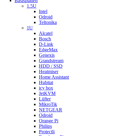
Basisplatten
1.5U
Intel
Odroid
Teltonika
1U
Alcatel
Bosch
D-Link
EdgeMax
Genexis
Grandstream
HDD / SSD
Heatmiser
Home Assistant
Hubitat
icy box
JetKVM
Lüfter
MikroTik
NETGEAR
Odroid
Orange Pi
Philips
Protectli