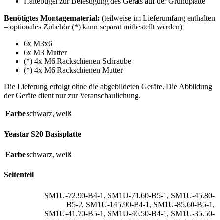
Haltebügel zur Befestigung des Geräts auf der Grundplatte
Benötigtes Montagematerial:
(teilweise im Lieferumfang enthalten
– optionales Zubehör (*) kann separat mitbestellt werden)
6x M3x6
6x M3 Mutter
(*) 4x M6 Rackschienen Schraube
(*) 4x M6 Rackschienen Mutter
Die Lieferung erfolgt ohne die abgebildeten Geräte. Die Abbildung
der Geräte dient nur zur Veranschaulichung.
Farbe
schwarz
,
weiß
Yeastar S20 Basisplatte
Farbe
schwarz
,
weiß
Seitenteil
SM1U-72.90-B4-1
,
SM1U-71.60-B5-1
,
SM1U-45.80-
B5-2
,
SM1U-145.90-B4-1
,
SM1U-85.60-B5-1
,
SM1U-41.70-B5-1
,
SM1U-40.50-B4-1
,
SM1U-35.50-