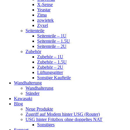
X-Sense
Yeastar
Zima
zowietek
Zyxel
Seitenteile
Seitenteile – 1U
Seitenteile – 1.5U
Seitenteile – 2U
Zubehör
Zubehör – 1U
Zubehör – 1.5U
Zubehör – 2U
Lüftungsgitter
Sonstige Kaufteile
Wandhalterung
Wandhalterung
Ständer
Kawasaki
Blog
Neue Produkte
Zugriff auf Modem hinter USG (Router)
USG hinter Fritzbox ohne doppeltes NAT
Sonstiges
Support