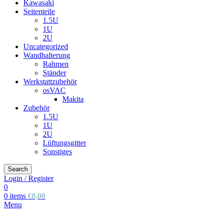
Kawasaki
Seitenteile
1.5U
1U
2U
Uncategorized
Wandhalterung
Rahmen
Ständer
Werkstattzubehör
osVAC
Makita
Zubehör
1.5U
1U
2U
Lüftungsgitter
Sonstiges
Search
Login / Register
0
0
items
€
0,00
Menu