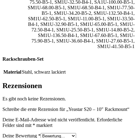
75.50-B5-1
,
SM1U-32.50-B4-1
,
SA1U-100.00-B5-1
,
SM1U-68.00-B5-1
,
SM1U-68.50-B4-1
,
SM1U-77.50-
B5-1
,
SM1U-34.20-B5-2
,
SM1U-132.50-B4-1
,
SM1U-62.50-B5-1
,
SM1U-11.00-B5-1
,
SM1U-33.50-
B4-1
,
SM1U-32.90-B5-1
,
SM1U-65.00-B5-1
,
SM1U-
72.50-B4-1
,
SM1U-25.50-B5-1
,
SM1U-14.80-B5-2
,
SM1U-136.50-B4-1
,
SM1U-67.60-B5-1
,
SM1U-
75.90-B5-1
,
SM1U-36.60-B4-1
,
SM1U-27.60-B5-1
,
SM1U-41.50-B5-1
Rackschrauben-Set
Material
Stahl
,
schwarz lackiert
Rezensionen
Es gibt noch keine Rezensionen.
Schreibe die erste Rezension für „Yeastar S20 – 10″ Rackmount“
Deine E-Mail-Adresse wird nicht veröffentlicht.
Erforderliche
Felder sind mit
*
markiert
Deine Bewertung
*