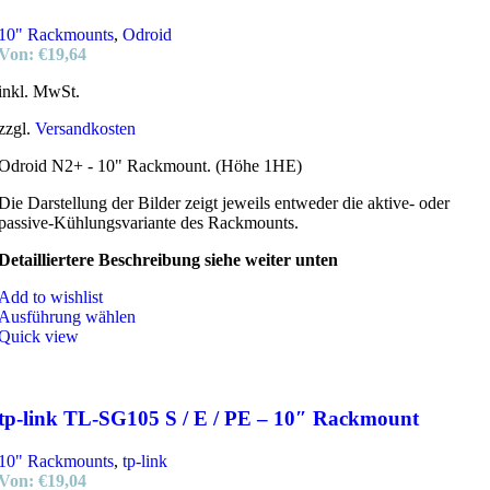
10" Rackmounts
,
Odroid
Von:
€
19,64
inkl. MwSt.
zzgl.
Versandkosten
Odroid N2+ - 10" Rackmount. (Höhe 1HE)
Die Darstellung der Bilder zeigt jeweils entweder die aktive- oder
passive-Kühlungsvariante des Rackmounts.
Detailliertere Beschreibung siehe weiter unten
Add to wishlist
Ausführung wählen
Quick view
tp-link TL-SG105 S / E / PE – 10″ Rackmount
10" Rackmounts
,
tp-link
Von:
€
19,04