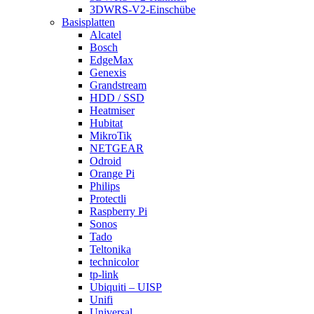
3DWRS-V2-Einschübe
Basisplatten
Alcatel
Bosch
EdgeMax
Genexis
Grandstream
HDD / SSD
Heatmiser
Hubitat
MikroTik
NETGEAR
Odroid
Orange Pi
Philips
Protectli
Raspberry Pi
Sonos
Tado
Teltonika
technicolor
tp-link
Ubiquiti – UISP
Unifi
Universal