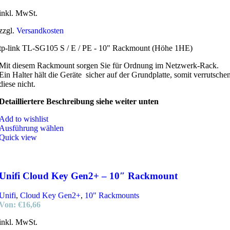
inkl. MwSt.
zzgl.
Versandkosten
tp-link TL-SG105 S / E / PE - 10" Rackmount (Höhe 1HE)
Mit diesem Rackmount sorgen Sie für Ordnung im Netzwerk-Rack.
Ein Halter hält die Geräte sicher auf der Grundplatte, somit verrutsche
diese nicht.
Detailliertere Beschreibung siehe weiter unten
Add to wishlist
Ausführung wählen
Quick view
Unifi Cloud Key Gen2+ – 10″ Rackmount
Unifi
,
Cloud Key Gen2+
,
10" Rackmounts
Von:
€
16,66
inkl. MwSt.