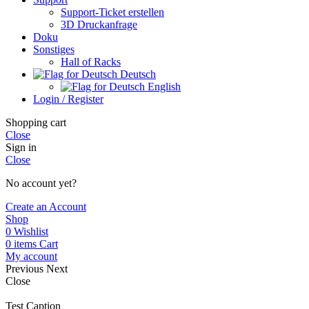
Support-Ticket erstellen
3D Druckanfrage
Doku
Sonstiges
Hall of Racks
Deutsch
English
Login / Register
Shopping cart
Close
Sign in
Close
No account yet?
Create an Account
Shop
0
Wishlist
0
items
Cart
My account
Previous
Next
Close
Test Caption