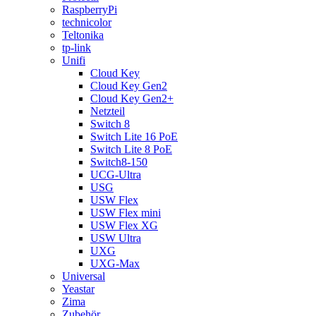
RaspberryPi
technicolor
Teltonika
tp-link
Unifi
Cloud Key
Cloud Key Gen2
Cloud Key Gen2+
Netzteil
Switch 8
Switch Lite 16 PoE
Switch Lite 8 PoE
Switch8-150
UCG-Ultra
USG
USW Flex
USW Flex mini
USW Flex XG
USW Ultra
UXG
UXG-Max
Universal
Yeastar
Zima
Zubehör