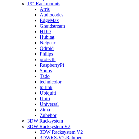
19″ Rackmounts
Arris
Audiocodes
EdgeMax
Grandstream
HDD
Hubitat
Netgear
Odroid
Philips
protectli
RaspberryPi
Sonos
Tado
technicolor
tp-link
Ubiquiti
Unifi
Universal
Zima
Zubehör
3DW Racksystem
3DW Racksystem V2
3DW Racksystem V2
3DWRS-V2-Rahmen