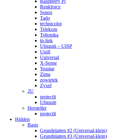
Raspberry Pi
Renkforce
Sonos
Tado
technicolor
Telekom
Teltonika
tp-link
Ubiquiti – UISP
Unifi
Universal
X-Sense
Yeastar
Zima
zowietek
Zyxel
2U
protectli
Ubiquiti
Hersteller
protectli
Hidden
Basis
Grundplatten #2 (Universal-klein)
Grundplatten #3 (Universal-klein)