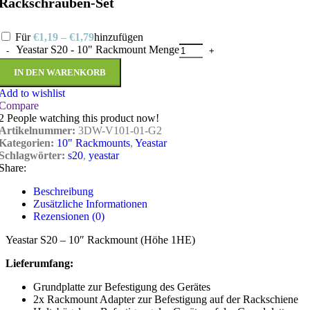
Rackschrauben-Set
Für
€
1,19
–
€
1,79
hinzufügen
Yeastar S20 - 10" Rackmount Menge
IN DEN WARENKORB
Add to wishlist
Compare
2
People watching this product now!
Artikelnummer:
3DW-V101-01-G2
Kategorien:
10" Rackmounts
,
Yeastar
Schlagwörter:
s20
,
yeastar
Share:
Beschreibung
Zusätzliche Informationen
Rezensionen (0)
Yeastar S20 – 10″ Rackmount (Höhe 1HE)
Lieferumfang:
Grundplatte zur Befestigung des Gerätes
2x Rackmount Adapter zur Befestigung auf der Rackschiene