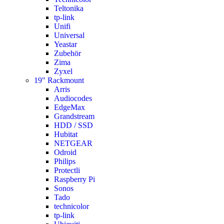
Teltonika
tp-link
Unifi
Universal
Yeastar
Zubehör
Zima
Zyxel
19" Rackmount
Arris
Audiocodes
EdgeMax
Grandstream
HDD / SSD
Hubitat
NETGEAR
Odroid
Philips
Protectli
Raspberry Pi
Sonos
Tado
technicolor
tp-link