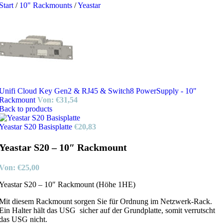
Start
/
10" Rackmounts
/
Yeastar
Unifi Cloud Key Gen2 & RJ45 & Switch8 PowerSupply - 10"
Rackmount
Von:
€
31,54
Back to products
Yeastar S20 Basisplatte
€
20,83
Yeastar S20 – 10″ Rackmount
Von:
€
25,00
Yeastar S20 – 10″ Rackmount (Höhe 1HE)
Mit diesem Rackmount sorgen Sie für Ordnung im Netzwerk-Rack.
Ein Halter hält das USG sicher auf der Grundplatte, somit verrutscht
das USG nicht.