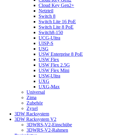
Cloud Key Gen2+
Netzteil
Switch 8
Switch Lite 16 PoE
Switch Lite 8 PoE
Switch8-150
UCG-Ultra
UISP-S
USG
USW Enterprise 8 PoE
USW Flex
USW Flex 2.5G
USW Flex Mini
USW-Ultra
UXG
UXG-Max
Universal
Zima
Zubehör
Zyxel
3DW Racksystem
3DW Racksystem V2
3DWRS-V2-Einschübe
3DWRS-V2-Rahmen