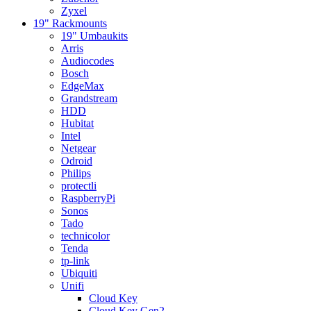
Zyxel
19" Rackmounts
19" Umbaukits
Arris
Audiocodes
Bosch
EdgeMax
Grandstream
HDD
Hubitat
Intel
Netgear
Odroid
Philips
protectli
RaspberryPi
Sonos
Tado
technicolor
Tenda
tp-link
Ubiquiti
Unifi
Cloud Key
Cloud Key Gen2