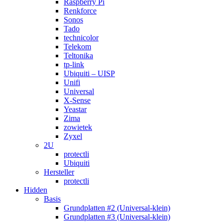
Raspberry Pi
Renkforce
Sonos
Tado
technicolor
Telekom
Teltonika
tp-link
Ubiquiti – UISP
Unifi
Universal
X-Sense
Yeastar
Zima
zowietek
Zyxel
2U
protectli
Ubiquiti
Hersteller
protectli
Hidden
Basis
Grundplatten #2 (Universal-klein)
Grundplatten #3 (Universal-klein)