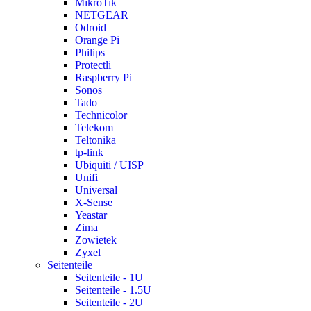
MikroTik
NETGEAR
Odroid
Orange Pi
Philips
Protectli
Raspberry Pi
Sonos
Tado
Technicolor
Telekom
Teltonika
tp-link
Ubiquiti / UISP
Unifi
Universal
X-Sense
Yeastar
Zima
Zowietek
Zyxel
Seitenteile
Seitenteile - 1U
Seitenteile - 1.5U
Seitenteile - 2U