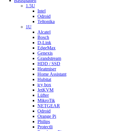
Basisplatten
1.5U
Intel
Odroid
Teltonika
1U
Alcatel
Bosch
D-Link
EdgeMax
Genexis
Grandstream
HDD / SSD
Heatmiser
Home Assistant
Hubitat
icy box
JetKVM
Lüfter
MikroTik
NETGEAR
Odroid
Orange Pi
Philips
Protectli