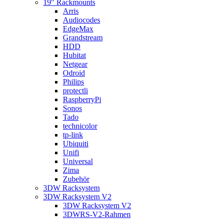
19″ Rackmounts
Arris
Audiocodes
EdgeMax
Grandstream
HDD
Hubitat
Netgear
Odroid
Philips
protectli
RaspberryPi
Sonos
Tado
technicolor
tp-link
Ubiquiti
Unifi
Universal
Zima
Zubehör
3DW Racksystem
3DW Racksystem V2
3DW Racksystem V2
3DWRS-V2-Rahmen