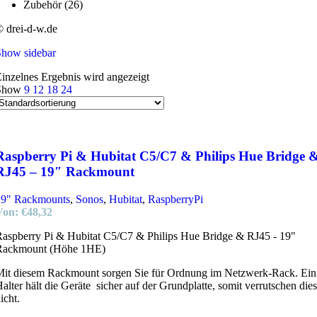
Zubehör
(26)
 drei-d-w.de
Show sidebar
inzelnes Ergebnis wird angezeigt
Show
9
12
18
24
Raspberry Pi & Hubitat C5/C7 & Philips Hue Bridge 
RJ45 – 19″ Rackmount
19" Rackmounts
,
Sonos
,
Hubitat
,
RaspberryPi
Von:
€
48,32
aspberry Pi & Hubitat C5/C7 & Philips Hue Bridge & RJ45 - 19"
Rackmount (Höhe 1HE)
it diesem Rackmount sorgen Sie für Ordnung im Netzwerk-Rack. Ein
alter hält die Geräte sicher auf der Grundplatte, somit verrutschen die
icht.