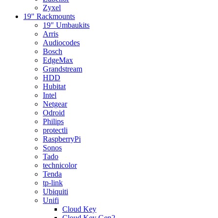
Zyxel
19" Rackmounts
19" Umbaukits
Arris
Audiocodes
Bosch
EdgeMax
Grandstream
HDD
Hubitat
Intel
Netgear
Odroid
Philips
protectli
RaspberryPi
Sonos
Tado
technicolor
Tenda
tp-link
Ubiquiti
Unifi
Cloud Key
Cloud Key Gen2