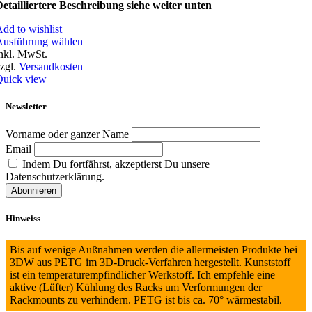
etailliertere Beschreibung siehe weiter unten
dd to wishlist
Ausführung wählen
nkl. MwSt.
zgl.
Versandkosten
Quick view
Newsletter
Vorname oder ganzer Name
Email
Indem Du fortfährst, akzeptierst Du unsere
Datenschutzerklärung.
Hinweiss
Bis auf wenige Außnahmen werden die allermeisten Produkte bei
3DW aus PETG im 3D-Druck-Verfahren hergestellt. Kunststoff
ist ein temperaturempfindlicher Werkstoff. Ich empfehle eine
aktive (Lüfter) Kühlung des Racks um Verformungen der
Rackmounts zu verhindern. PETG ist bis ca. 70° wärmestabil.