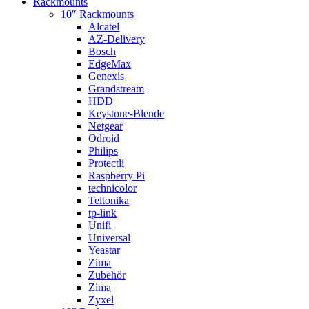
Rackmounts
10″ Rackmounts
Alcatel
AZ-Delivery
Bosch
EdgeMax
Genexis
Grandstream
HDD
Keystone-Blende
Netgear
Odroid
Philips
Protectli
Raspberry Pi
technicolor
Teltonika
tp-link
Unifi
Universal
Yeastar
Zima
Zubehör
Zima
Zyxel