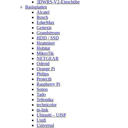
3DWRS-V2-Einschübe
Basisplatten
Alcatel
Bosch
EdgeMax
Genexis
Grandstream
HDD / SSD
Heatmiser
Hubitat
MikroTik
NETGEAR
Odroid
Orange Pi
Philips
Protectli
Raspberry Pi
Sonos
Tado
Teltonika
technicolor
tp-link
Ubiquiti – UISP
Unifi
Universal