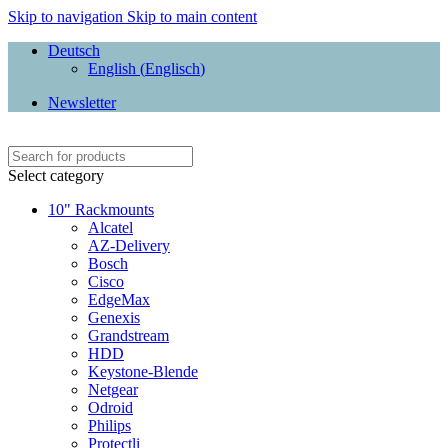
Skip to navigation
Skip to main content
Deutsch
English
(
Englisch
)
Newsletter
Select category
10" Rackmounts
Alcatel
AZ-Delivery
Bosch
Cisco
EdgeMax
Genexis
Grandstream
HDD
Keystone-Blende
Netgear
Odroid
Philips
Protectli