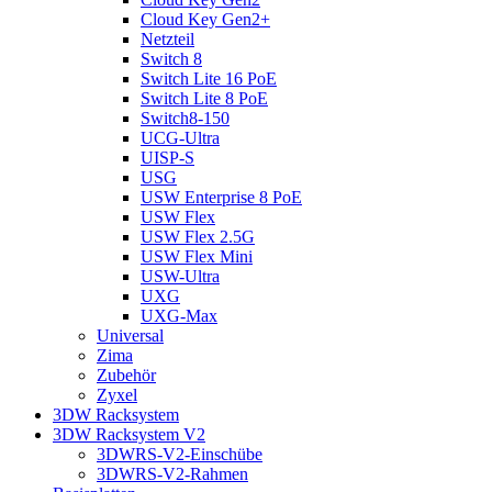
Cloud Key Gen2+
Netzteil
Switch 8
Switch Lite 16 PoE
Switch Lite 8 PoE
Switch8-150
UCG-Ultra
UISP-S
USG
USW Enterprise 8 PoE
USW Flex
USW Flex 2.5G
USW Flex Mini
USW-Ultra
UXG
UXG-Max
Universal
Zima
Zubehör
Zyxel
3DW Racksystem
3DW Racksystem V2
3DWRS-V2-Einschübe
3DWRS-V2-Rahmen