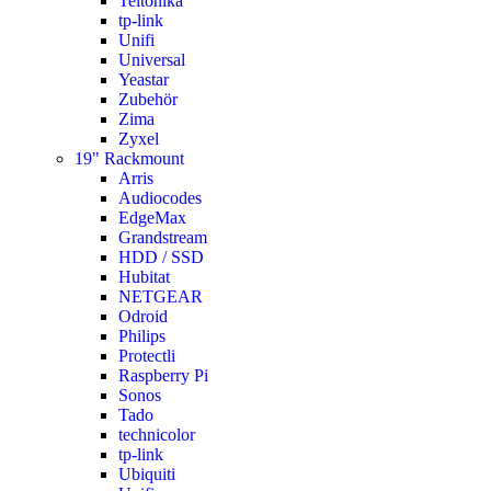
Teltonika
tp-link
Unifi
Universal
Yeastar
Zubehör
Zima
Zyxel
19" Rackmount
Arris
Audiocodes
EdgeMax
Grandstream
HDD / SSD
Hubitat
NETGEAR
Odroid
Philips
Protectli
Raspberry Pi
Sonos
Tado
technicolor
tp-link
Ubiquiti