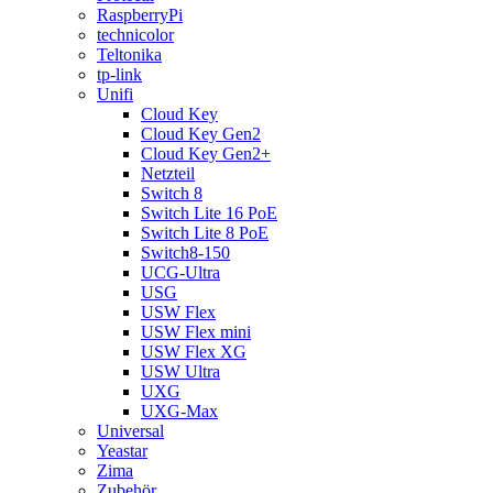
RaspberryPi
technicolor
Teltonika
tp-link
Unifi
Cloud Key
Cloud Key Gen2
Cloud Key Gen2+
Netzteil
Switch 8
Switch Lite 16 PoE
Switch Lite 8 PoE
Switch8-150
UCG-Ultra
USG
USW Flex
USW Flex mini
USW Flex XG
USW Ultra
UXG
UXG-Max
Universal
Yeastar
Zima
Zubehör