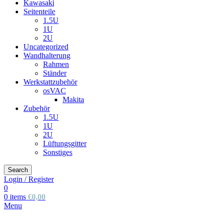
Kawasaki
Seitenteile
1.5U
1U
2U
Uncategorized
Wandhalterung
Rahmen
Ständer
Werkstattzubehör
osVAC
Makita
Zubehör
1.5U
1U
2U
Lüftungsgitter
Sonstiges
Search
Login / Register
0
0
items
€
0,00
Menu