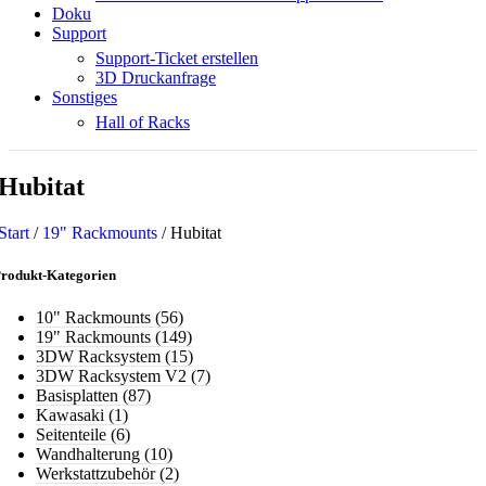
Doku
Support
Support-Ticket erstellen
3D Druckanfrage
Sonstiges
Hall of Racks
Hubitat
Start
/
19" Rackmounts
/
Hubitat
rodukt-Kategorien
10" Rackmounts
(56)
19" Rackmounts
(149)
3DW Racksystem
(15)
3DW Racksystem V2
(7)
Basisplatten
(87)
Kawasaki
(1)
Seitenteile
(6)
Wandhalterung
(10)
Werkstattzubehör
(2)