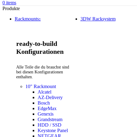
0
items
Produkte
Rackmounts
3DW Racksystem
ready-to-build
Konfigurationen
Alle Teile die du brauchst sind
bei diesen Konfigurationen
enthalten.
10" Rackmount
Alcatel
AZ-Delivery
Bosch
EdgeMax
Genexis
Grandstream
HDD / SSD
Keystone Panel
NETGEAR