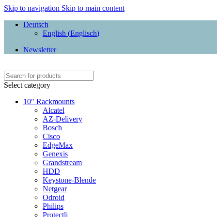
Skip to navigation
Skip to main content
Deutsch
English
(
Englisch
)
Newsletter
Select category
10" Rackmounts
Alcatel
AZ-Delivery
Bosch
Cisco
EdgeMax
Genexis
Grandstream
HDD
Keystone-Blende
Netgear
Odroid
Philips
Protectli