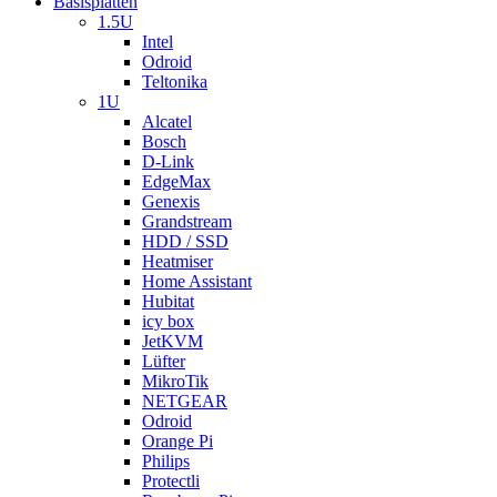
Basisplatten
1.5U
Intel
Odroid
Teltonika
1U
Alcatel
Bosch
D-Link
EdgeMax
Genexis
Grandstream
HDD / SSD
Heatmiser
Home Assistant
Hubitat
icy box
JetKVM
Lüfter
MikroTik
NETGEAR
Odroid
Orange Pi
Philips
Protectli