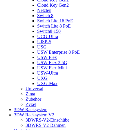
Cloud Key Gen2+
Netzteil
Switch 8
Switch Lite 16 PoE
Switch Lite 8 PoE
Switch8-150
UCG-Ultra
UISP-S
USG
USW Enterprise 8 PoE
USW Flex
USW Flex 2.5G
USW Flex Mini
USW-Ultra
UXG
UXG-Max
Universal
Zima
Zubehör
Zyxel
3DW Racksystem
3DW Racksystem V2
3DWRS-V2-Einschübe
3DWRS-V2-Rahmen