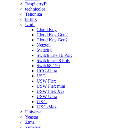
RaspberryPi
technicolor
Teltonika
tp-link
Unifi
Cloud Key
Cloud Key Gen2
Cloud Key Gen2+
Netzteil
Switch 8
Switch Lite 16 PoE
Switch Lite 8 PoE
Switch8-150
UCG-Ultra
USG
USW Flex
USW Flex mini
USW Flex XG
USW Ultra
UXG
UXG-Max
Universal
Yeastar
Zima
Zubehör