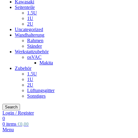
Kawasaki
Seitenteile
1.5U
1U
2U
Uncategorized
Wandhalterung
Rahmen
Ständer
Werkstattzubehör
osVAC
Makita
Zubehör
1.5U
1U
2U
Lüftungsgitter
Sonstiges
Search
Login / Register
0
0
items
€
0,00
Menu