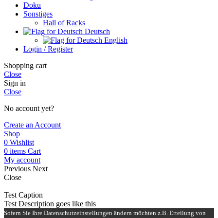
Doku
Sonstiges
Hall of Racks
Deutsch
English
Login / Register
Shopping cart
Close
Sign in
Close
No account yet?
Create an Account
Shop
0
Wishlist
0
items
Cart
My account
Previous
Next
Close
Test Caption
Test Description goes like this
Sofern Sie Ihre Datenschutzeinstellungen ändern möchten z.B. Erteilung von