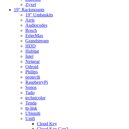
Zyxel
19" Rackmounts
19" Umbaukits
Arris
Audiocodes
Bosch
EdgeMax
Grandstream
HDD
Hubitat
Intel
Netgear
Odroid
Philips
protectli
RaspberryPi
Sonos
Tado
technicolor
Tenda
tp-link
Ubiquiti
Unifi
Cloud Key
Cloud Key Gen2