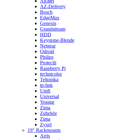
Alcatel
AZ-Delivery
Bosch
EdgeMax
Genexis
Grandstream
HDD
Keystone-Blende
Netgear
Odroid
Philips
Protectli
Raspberry Pi
technicolor
Teltonika
tp-link
Unifi
Universal
Yeastar
Zima
Zubehör
Zima
Zyxel
19″ Rackmounts
Arris