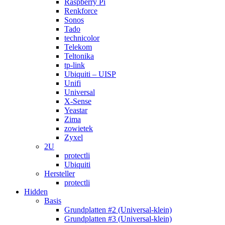
Raspberry Pi
Renkforce
Sonos
Tado
technicolor
Telekom
Teltonika
tp-link
Ubiquiti – UISP
Unifi
Universal
X-Sense
Yeastar
Zima
zowietek
Zyxel
2U
protectli
Ubiquiti
Hersteller
protectli
Hidden
Basis
Grundplatten #2 (Universal-klein)
Grundplatten #3 (Universal-klein)