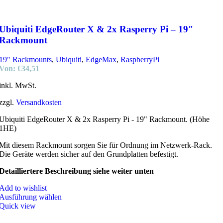
Ubiquiti EdgeRouter X & 2x Rasperry Pi – 19″
Rackmount
19" Rackmounts
,
Ubiquiti
,
EdgeMax
,
RaspberryPi
Von:
€
34,51
inkl. MwSt.
zzgl.
Versandkosten
Ubiquiti EdgeRouter X & 2x Rasperry Pi - 19" Rackmount. (Höhe
1HE)
Mit diesem Rackmount sorgen Sie für Ordnung im Netzwerk-Rack.
Die Geräte werden sicher auf den Grundplatten befestigt.
Detailliertere Beschreibung siehe weiter unten
Add to wishlist
Ausführung wählen
Quick view