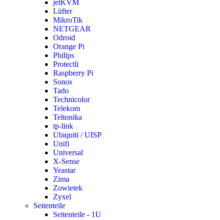
jetKVM
Lüfter
MikroTik
NETGEAR
Odroid
Orange Pi
Philips
Protectli
Raspberry Pi
Sonos
Tado
Technicolor
Telekom
Teltonika
tp-link
Ubiquiti / UISP
Unifi
Universal
X-Sense
Yeastar
Zima
Zowietek
Zyxel
Seitenteile
Seitenteile - 1U