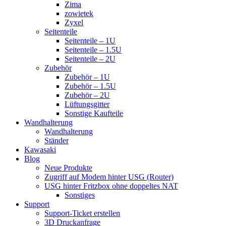
Zima
zowietek
Zyxel
Seitenteile
Seitenteile – 1U
Seitenteile – 1.5U
Seitenteile – 2U
Zubehör
Zubehör – 1U
Zubehör – 1.5U
Zubehör – 2U
Lüftungsgitter
Sonstige Kaufteile
Wandhalterung
Wandhalterung
Ständer
Kawasaki
Blog
Neue Produkte
Zugriff auf Modem hinter USG (Router)
USG hinter Fritzbox ohne doppeltes NAT
Sonstiges
Support
Support-Ticket erstellen
3D Druckanfrage