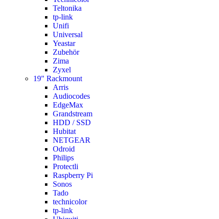
Teltonika
tp-link
Unifi
Universal
Yeastar
Zubehör
Zima
Zyxel
19" Rackmount
Arris
Audiocodes
EdgeMax
Grandstream
HDD / SSD
Hubitat
NETGEAR
Odroid
Philips
Protectli
Raspberry Pi
Sonos
Tado
technicolor
tp-link