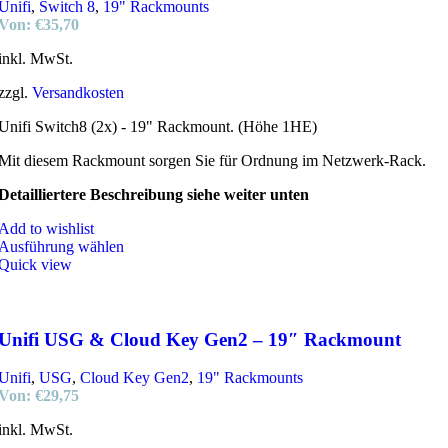
Unifi
,
Switch 8
,
19" Rackmounts
Von:
€
35,70
inkl. MwSt.
zzgl.
Versandkosten
Unifi Switch8 (2x) - 19" Rackmount. (Höhe 1HE)
Mit diesem Rackmount sorgen Sie für Ordnung im Netzwerk-Rack.
Detailliertere Beschreibung siehe weiter unten
Add to wishlist
Ausführung wählen
Quick view
Unifi USG & Cloud Key Gen2 – 19″ Rackmount
Unifi
,
USG
,
Cloud Key Gen2
,
19" Rackmounts
Von:
€
29,75
inkl. MwSt.