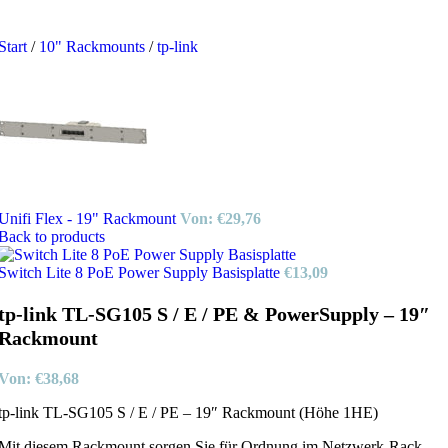
Start
/
10" Rackmounts
/
tp-link
Unifi Flex - 19" Rackmount
Von:
€
29,76
Back to products
Switch Lite 8 PoE Power Supply Basisplatte
€
13,09
tp-link TL-SG105 S / E / PE & PowerSupply – 19″
Rackmount
Von:
€
38,68
tp-link TL-SG105 S / E / PE – 19″ Rackmount (Höhe 1HE)
Mit diesem Rackmount sorgen Sie für Ordnung im Netzwerk-Rack.