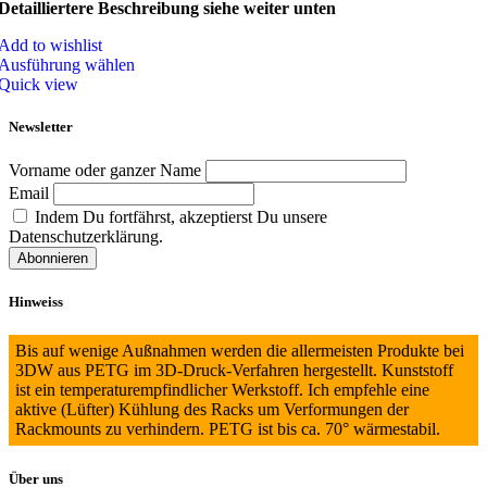
Detailliertere Beschreibung siehe weiter unten
Add to wishlist
Ausführung wählen
Quick view
Newsletter
Vorname oder ganzer Name
Email
Indem Du fortfährst, akzeptierst Du unsere
Datenschutzerklärung.
Hinweiss
Bis auf wenige Außnahmen werden die allermeisten Produkte bei
3DW aus PETG im 3D-Druck-Verfahren hergestellt. Kunststoff
ist ein temperaturempfindlicher Werkstoff. Ich empfehle eine
aktive (Lüfter) Kühlung des Racks um Verformungen der
Rackmounts zu verhindern. PETG ist bis ca. 70° wärmestabil.
Über uns