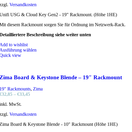
zzgl.
Versandkosten
Unifi USG & Cloud Key Gen2 - 19" Rackmount. (Höhe 1HE)
Mit diesem Rackmount sorgen Sie für Ordnung im Netzwerk-Rack.
Detailliertere Beschreibung siehe weiter unten
Add to wishlist
Ausführung wählen
Quick view
Zima Board & Keystone Blende – 19″ Rackmount
19" Rackmounts
,
Zima
€
32,85
–
€
33,45
inkl. MwSt.
zzgl.
Versandkosten
Zima Board & Keystone Blende - 10" Rackmount (Höhe 1HE)