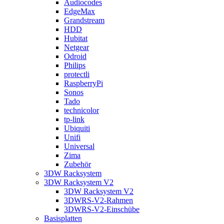
Audiocodes
EdgeMax
Grandstream
HDD
Hubitat
Netgear
Odroid
Philips
protectli
RaspberryPi
Sonos
Tado
technicolor
tp-link
Ubiquiti
Unifi
Universal
Zima
Zubehör
3DW Racksystem
3DW Racksystem V2
3DW Racksystem V2
3DWRS-V2-Rahmen
3DWRS-V2-Einschübe
Basisplatten