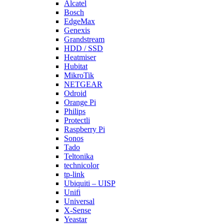
Alcatel
Bosch
EdgeMax
Genexis
Grandstream
HDD / SSD
Heatmiser
Hubitat
MikroTik
NETGEAR
Odroid
Orange Pi
Philips
Protectli
Raspberry Pi
Sonos
Tado
Teltonika
technicolor
tp-link
Ubiquiti – UISP
Unifi
Universal
X-Sense
Yeastar