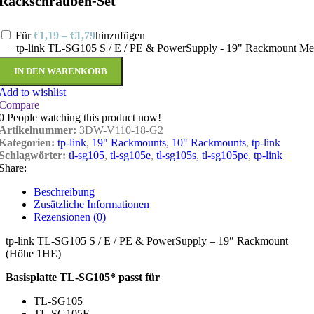
Rackschrauben-Set
Für
€
1,19
–
€
1,79
hinzufügen
tp-link TL-SG105 S / E / PE & PowerSupply - 19" Rackmount M
IN DEN WARENKORB
Add to wishlist
Compare
0
People watching this product now!
Artikelnummer:
3DW-V110-18-G2
Kategorien:
tp-link
,
19" Rackmounts
,
10" Rackmounts
,
tp-link
Schlagwörter:
tl-sg105
,
tl-sg105e
,
tl-sg105s
,
tl-sg105pe
,
tp-link
Share:
Beschreibung
Zusätzliche Informationen
Rezensionen (0)
tp-link TL-SG105 S / E / PE & PowerSupply – 19″ Rackmount
(Höhe 1HE)
Basisplatte TL-SG105* passt für
TL-SG105
TL-SG105E