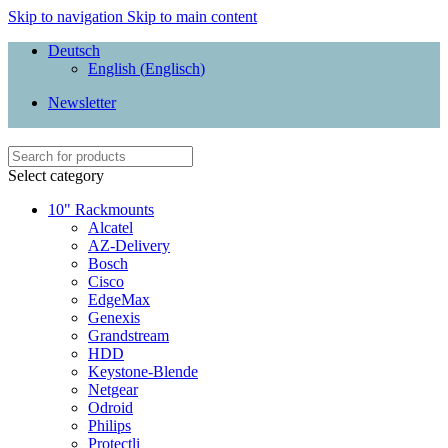
Skip to navigation
Skip to main content
Deutsch
English
(
Englisch
)
Newsletter
Select category
10" Rackmounts
Alcatel
AZ-Delivery
Bosch
Cisco
EdgeMax
Genexis
Grandstream
HDD
Keystone-Blende
Netgear
Odroid
Philips
Protectli