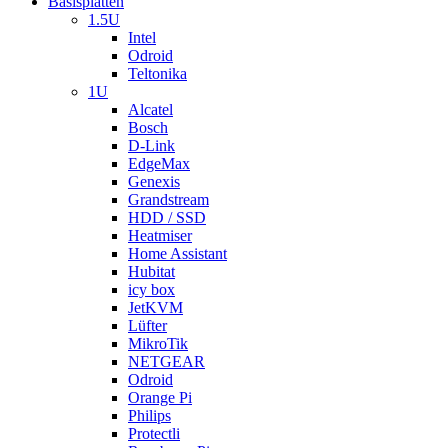
Basisplatten
1.5U
Intel
Odroid
Teltonika
1U
Alcatel
Bosch
D-Link
EdgeMax
Genexis
Grandstream
HDD / SSD
Heatmiser
Home Assistant
Hubitat
icy box
JetKVM
Lüfter
MikroTik
NETGEAR
Odroid
Orange Pi
Philips
Protectli