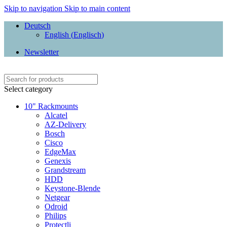
Skip to navigation
Skip to main content
Deutsch
English
(
Englisch
)
Newsletter
Select category
10" Rackmounts
Alcatel
AZ-Delivery
Bosch
Cisco
EdgeMax
Genexis
Grandstream
HDD
Keystone-Blende
Netgear
Odroid
Philips
Protectli