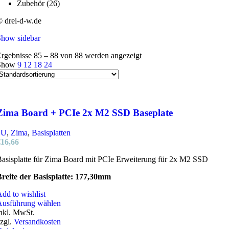
Zubehör
(26)
 drei-d-w.de
Show sidebar
rgebnisse 85 – 88 von 88 werden angezeigt
Show
9
12
18
24
Zima Board + PCIe 2x M2 SSD Baseplate
1U
,
Zima
,
Basisplatten
€
16,66
asisplatte für Zima Board mit PCIe Erweiterung für 2x M2 SSD
reite der Basisplatte: 177,30mm
dd to wishlist
Dieses
Ausführung wählen
Produkt
nkl. MwSt.
weist
zgl.
Versandkosten