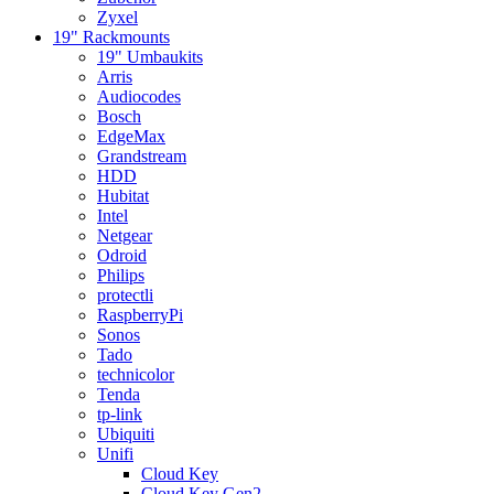
Zyxel
19" Rackmounts
19" Umbaukits
Arris
Audiocodes
Bosch
EdgeMax
Grandstream
HDD
Hubitat
Intel
Netgear
Odroid
Philips
protectli
RaspberryPi
Sonos
Tado
technicolor
Tenda
tp-link
Ubiquiti
Unifi
Cloud Key
Cloud Key Gen2