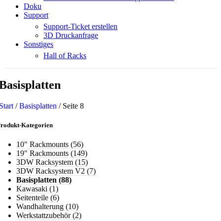
Doku
Support
Support-Ticket erstellen
3D Druckanfrage
Sonstiges
Hall of Racks
Basisplatten
Start
/
Basisplatten
/
Seite 8
rodukt-Kategorien
10" Rackmounts
(56)
19" Rackmounts
(149)
3DW Racksystem
(15)
3DW Racksystem V2
(7)
Basisplatten
(88)
Kawasaki
(1)
Seitenteile
(6)
Wandhalterung
(10)
Werkstattzubehör
(2)