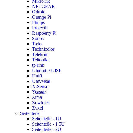
MikroTik
NETGEAR
Odroid
Orange Pi
Philips
Protectli
Raspberry Pi
Sonos
Tado
Technicolor
Telekom
Teltonika
tp-link
Ubiquiti / UISP
Unifi
Universal
X-Sense
Yeastar
Zima
Zowietek
Zyxel
Seitenteile
Seitenteile - 1U
Seitenteile - 1.5U
Seitenteile - 2U