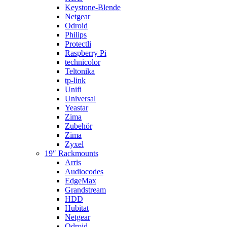
Keystone-Blende
Netgear
Odroid
Philips
Protectli
Raspberry Pi
technicolor
Teltonika
tp-link
Unifi
Universal
Yeastar
Zima
Zubehör
Zima
Zyxel
19″ Rackmounts
Arris
Audiocodes
EdgeMax
Grandstream
HDD
Hubitat
Netgear
Odroid