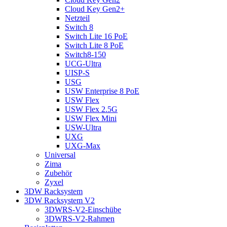
Cloud Key Gen2+
Netzteil
Switch 8
Switch Lite 16 PoE
Switch Lite 8 PoE
Switch8-150
UCG-Ultra
UISP-S
USG
USW Enterprise 8 PoE
USW Flex
USW Flex 2.5G
USW Flex Mini
USW-Ultra
UXG
UXG-Max
Universal
Zima
Zubehör
Zyxel
3DW Racksystem
3DW Racksystem V2
3DWRS-V2-Einschübe
3DWRS-V2-Rahmen