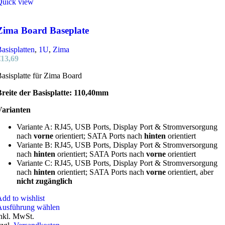
mehrere
Quick view
Varianten
auf.
Die
Zima Board Baseplate
Optionen
können
asisplatten
,
1U
,
Zima
auf
€
13,69
der
Produktseite
asisplatte für Zima Board
gewählt
werden
reite der Basisplatte: 110,40mm
Varianten
Variante A: RJ45, USB Ports, Display Port & Stromversorgung
nach
vorne
orientiert; SATA Ports nach
hinten
orientiert
Variante B: RJ45, USB Ports, Display Port & Stromversorgung
nach
hinten
orientiert; SATA Ports nach
vorne
orientiert
Variante C: RJ45, USB Ports, Display Port & Stromversorgung
nach
hinten
orientiert; SATA Ports nach
vorne
orientiert, aber
nicht zugänglich
dd to wishlist
Dieses
Ausführung wählen
Produkt
nkl. MwSt.
weist