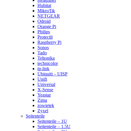
Heatmiser
Hubitat
MikroTik
NETGEAR
Odroid
Orange Pi
Philips
Protectli
Raspberry Pi
Sonos
Tado
Teltonika
technicolor
tp-link
Ubiquiti – UISP
Unifi
Universal
X-Sense
Yeastar
Zima
zowietek
Zyxel
Seitenteile
Seitenteile – 1U
Seitenteile – 1.5U