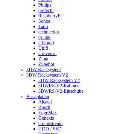
Philips
protectli
RaspberryPi
Sonos
Tado
technicolor
tp-link
Ubiquiti
Unifi
Universal
Zima
Zubehör
3DW Racksystem
3DW Racksystem V2
3DW Racksystem V2
3DWRS-V2-Rahmen
3DWRS-V2-Einschübe
Basisplatten
Alcatel
Bosch
EdgeMax
Genexis
Grandstream
HDD / SSD