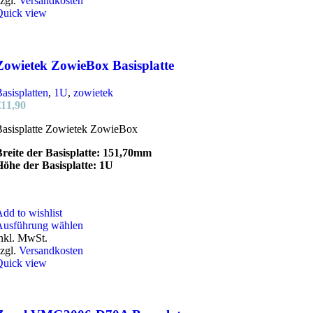
zgl.
Versandkosten
mehrere
Quick view
Varianten
auf.
Die
Optionen
Zowietek ZowieBox Basisplatte
können
auf
asisplatten
,
1U
,
zowietek
der
€
11,90
Produktseite
gewählt
Basisplatte Zowietek ZowieBox
werden
reite der Basisplatte: 151,70mm
Höhe der Basisplatte: 1U
dd to wishlist
Dieses
Ausführung wählen
Produkt
nkl. MwSt.
weist
zgl.
Versandkosten
mehrere
Quick view
Varianten
auf.
Die
Optionen