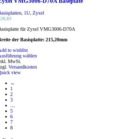
Zyxel VMG3006-D70A Baseplate
können
auf
asisplatten
,
1U
,
Zyxel
der
€
20,83
Produktseite
gewählt
Basisplatte für Zyxel VMG3006-D70A
werden
reite der Basisplatte: 215,20mm
dd to wishlist
Dieses
Ausführung wählen
Produkt
nkl. MwSt.
weist
zgl.
Versandkosten
mehrere
Quick view
Varianten
←
auf.
1
Die
2
Optionen
3
können
…
auf
5
der
6
Produktseite
7
gewählt
8
werden