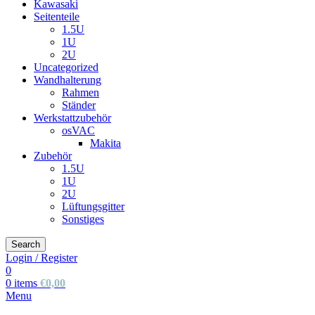
Kawasaki
Seitenteile
1.5U
1U
2U
Uncategorized
Wandhalterung
Rahmen
Ständer
Werkstattzubehör
osVAC
Makita
Zubehör
1.5U
1U
2U
Lüftungsgitter
Sonstiges
Search
Login / Register
0
0
items
€
0,00
Menu