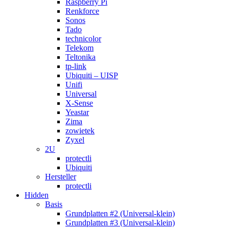
Raspberry Pi
Renkforce
Sonos
Tado
technicolor
Telekom
Teltonika
tp-link
Ubiquiti – UISP
Unifi
Universal
X-Sense
Yeastar
Zima
zowietek
Zyxel
2U
protectli
Ubiquiti
Hersteller
protectli
Hidden
Basis
Grundplatten #2 (Universal-klein)
Grundplatten #3 (Universal-klein)