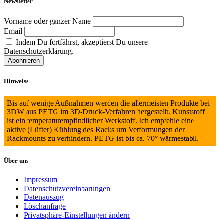
Newsletter
Vorname oder ganzer Name
Email
Indem Du fortfährst, akzeptierst Du unsere
Datenschutzerklärung.
Hinweiss
Bis auf wenige Außnahmen werden die allermeisten Produkte bei
3DW aus PETG im 3D-Druck-Verfahren hergestellt. Kunststoff
ist ein temperaturempfindlicher Werkstoff. Ich empfehle eine
aktive (Lüfter) Kühlung des Racks um Verformungen der
Rackmounts zu verhindern. PETG ist bis ca. 70° wärmestabil.
Über uns
Impressum
Datenschutzvereinbarungen
Datenauszug
Löschanfrage
Privatsphäre-Einstellungen ändern