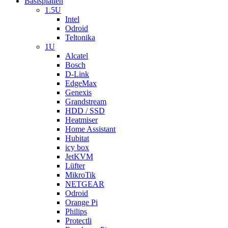
Basisplatten
1.5U
Intel
Odroid
Teltonika
1U
Alcatel
Bosch
D-Link
EdgeMax
Genexis
Grandstream
HDD / SSD
Heatmiser
Home Assistant
Hubitat
icy box
JetKVM
Lüfter
MikroTik
NETGEAR
Odroid
Orange Pi
Philips
Protectli