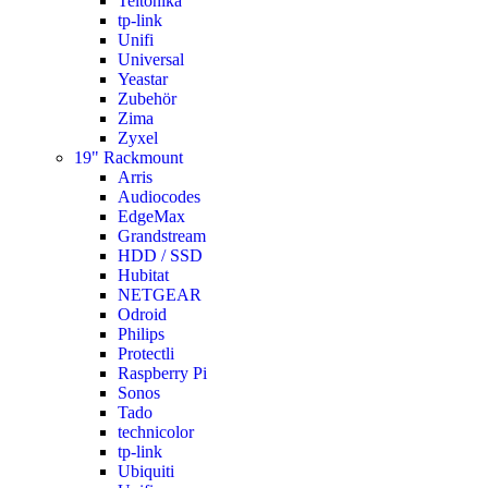
Teltonika
tp-link
Unifi
Universal
Yeastar
Zubehör
Zima
Zyxel
19" Rackmount
Arris
Audiocodes
EdgeMax
Grandstream
HDD / SSD
Hubitat
NETGEAR
Odroid
Philips
Protectli
Raspberry Pi
Sonos
Tado
technicolor
tp-link
Ubiquiti