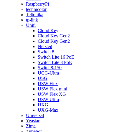
RaspberryPi
technicolor
Teltonika
tp-link
Unifi
Cloud Key
Cloud Key Gen2
Cloud Key Gen2+
Netzteil
Switch 8
Switch Lite 16 PoE
Switch Lite 8 PoE
Switch8-150
UCG-Ultra
USG
USW Flex
USW Flex mini
USW Flex XG
USW Ultra
UXG
UXG-Max
Universal
Yeastar
Zima
Zubehör