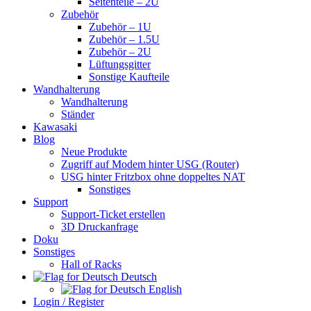
Seitenteile – 2U
Zubehör
Zubehör – 1U
Zubehör – 1.5U
Zubehör – 2U
Lüftungsgitter
Sonstige Kaufteile
Wandhalterung
Wandhalterung
Ständer
Kawasaki
Blog
Neue Produkte
Zugriff auf Modem hinter USG (Router)
USG hinter Fritzbox ohne doppeltes NAT
Sonstiges
Support
Support-Ticket erstellen
3D Druckanfrage
Doku
Sonstiges
Hall of Racks
Deutsch
English
Login / Register