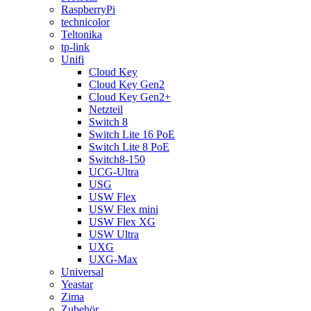
RaspberryPi
technicolor
Teltonika
tp-link
Unifi
Cloud Key
Cloud Key Gen2
Cloud Key Gen2+
Netzteil
Switch 8
Switch Lite 16 PoE
Switch Lite 8 PoE
Switch8-150
UCG-Ultra
USG
USW Flex
USW Flex mini
USW Flex XG
USW Ultra
UXG
UXG-Max
Universal
Yeastar
Zima
Zubehör