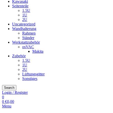
Kawasaki
Seitenteile
1.5U
1U
2U
Uncategorized
Wandhalterung
Rahmen
Ständer
Werkstattzubehör
osVAC
Makita
Zubehör
1.5U
1U
2U
Lüftungsgitter
Sonstiges
Search
Login / Register
0
0
€
0,00
Menu