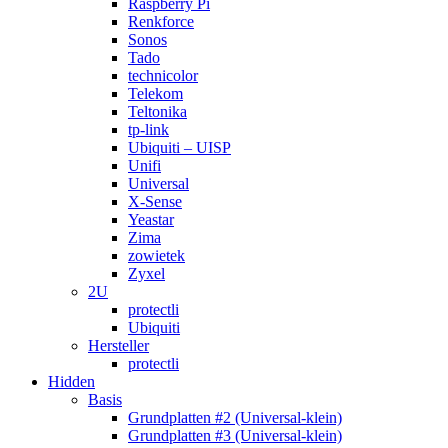
Raspberry Pi
Renkforce
Sonos
Tado
technicolor
Telekom
Teltonika
tp-link
Ubiquiti – UISP
Unifi
Universal
X-Sense
Yeastar
Zima
zowietek
Zyxel
2U
protectli
Ubiquiti
Hersteller
protectli
Hidden
Basis
Grundplatten #2 (Universal-klein)
Grundplatten #3 (Universal-klein)