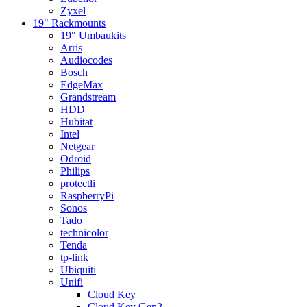
Zyxel
19" Rackmounts
19" Umbaukits
Arris
Audiocodes
Bosch
EdgeMax
Grandstream
HDD
Hubitat
Intel
Netgear
Odroid
Philips
protectli
RaspberryPi
Sonos
Tado
technicolor
Tenda
tp-link
Ubiquiti
Unifi
Cloud Key
Cloud Key Gen2