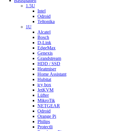
Basisplatten
1.5U
Intel
Odroid
Teltonika
1U
Alcatel
Bosch
D-Link
EdgeMax
Genexis
Grandstream
HDD / SSD
Heatmiser
Home Assistant
Hubitat
icy box
JetKVM
Lüfter
MikroTik
NETGEAR
Odroid
Orange Pi
Philips
Protectli