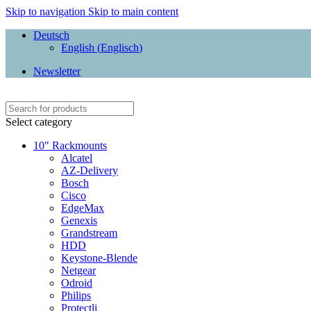
Skip to navigation
Skip to main content
Deutsch
English
(
Englisch
)
Newsletter
Select category
10" Rackmounts
Alcatel
AZ-Delivery
Bosch
Cisco
EdgeMax
Genexis
Grandstream
HDD
Keystone-Blende
Netgear
Odroid
Philips
Protectli