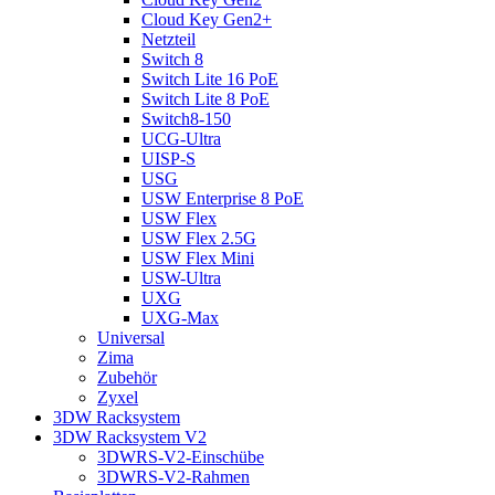
Cloud Key Gen2+
Netzteil
Switch 8
Switch Lite 16 PoE
Switch Lite 8 PoE
Switch8-150
UCG-Ultra
UISP-S
USG
USW Enterprise 8 PoE
USW Flex
USW Flex 2.5G
USW Flex Mini
USW-Ultra
UXG
UXG-Max
Universal
Zima
Zubehör
Zyxel
3DW Racksystem
3DW Racksystem V2
3DWRS-V2-Einschübe
3DWRS-V2-Rahmen