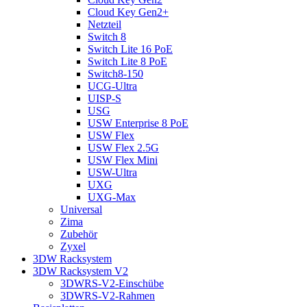
Cloud Key Gen2+
Netzteil
Switch 8
Switch Lite 16 PoE
Switch Lite 8 PoE
Switch8-150
UCG-Ultra
UISP-S
USG
USW Enterprise 8 PoE
USW Flex
USW Flex 2.5G
USW Flex Mini
USW-Ultra
UXG
UXG-Max
Universal
Zima
Zubehör
Zyxel
3DW Racksystem
3DW Racksystem V2
3DWRS-V2-Einschübe
3DWRS-V2-Rahmen