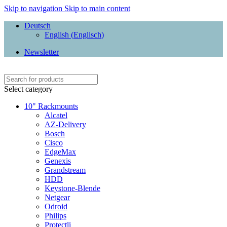
Skip to navigation
Skip to main content
Deutsch
English
(
Englisch
)
Newsletter
Select category
10" Rackmounts
Alcatel
AZ-Delivery
Bosch
Cisco
EdgeMax
Genexis
Grandstream
HDD
Keystone-Blende
Netgear
Odroid
Philips
Protectli