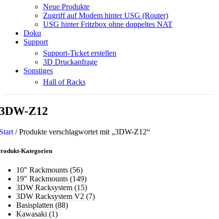
Neue Produkte
Zugriff auf Modem hinter USG (Router)
USG hinter Fritzbox ohne doppeltes NAT
Doku
Support
Support-Ticket erstellen
3D Druckanfrage
Sonstiges
Hall of Racks
3DW-Z12
Start
/
Produkte verschlagwortet mit „3DW-Z12“
rodukt-Kategorien
10" Rackmounts
(56)
19" Rackmounts
(149)
3DW Racksystem
(15)
3DW Racksystem V2
(7)
Basisplatten
(88)
Kawasaki
(1)