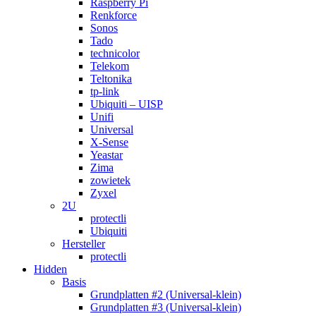
Raspberry Pi
Renkforce
Sonos
Tado
technicolor
Telekom
Teltonika
tp-link
Ubiquiti – UISP
Unifi
Universal
X-Sense
Yeastar
Zima
zowietek
Zyxel
2U
protectli
Ubiquiti
Hersteller
protectli
Hidden
Basis
Grundplatten #2 (Universal-klein)
Grundplatten #3 (Universal-klein)