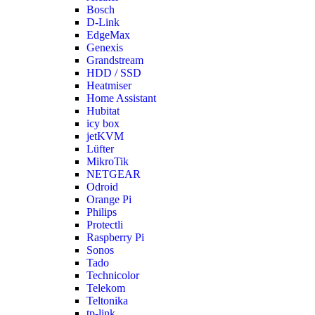
Bosch
D-Link
EdgeMax
Genexis
Grandstream
HDD / SSD
Heatmiser
Home Assistant
Hubitat
icy box
jetKVM
Lüfter
MikroTik
NETGEAR
Odroid
Orange Pi
Philips
Protectli
Raspberry Pi
Sonos
Tado
Technicolor
Telekom
Teltonika
tp-link