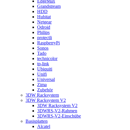
EdgeMax
Grandstream
HDD
Hubitat
Netgear
Odroid
Philips
protectli
RaspberryPi
Sonos
Tado
technicolor
tp-link
Ubiquiti
Unifi
Universal
Zima
Zubehör
3DW Racksystem
3DW Racksystem V2
3DW Racksystem V2
3DWRS-V2-Rahmen
3DWRS-V2-Einschübe
Basisplatten
Alcatel