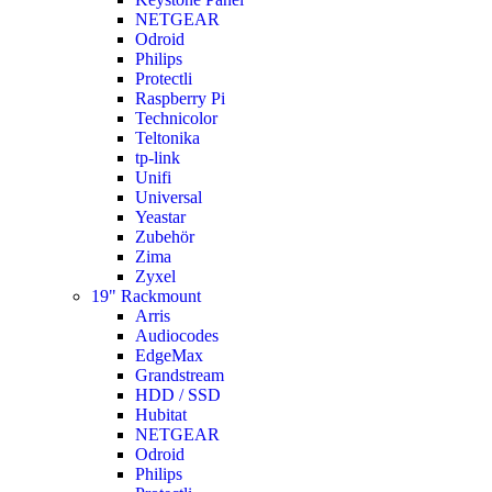
NETGEAR
Odroid
Philips
Protectli
Raspberry Pi
Technicolor
Teltonika
tp-link
Unifi
Universal
Yeastar
Zubehör
Zima
Zyxel
19" Rackmount
Arris
Audiocodes
EdgeMax
Grandstream
HDD / SSD
Hubitat
NETGEAR
Odroid
Philips