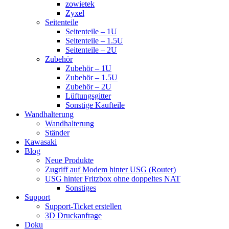
zowietek
Zyxel
Seitenteile
Seitenteile – 1U
Seitenteile – 1.5U
Seitenteile – 2U
Zubehör
Zubehör – 1U
Zubehör – 1.5U
Zubehör – 2U
Lüftungsgitter
Sonstige Kaufteile
Wandhalterung
Wandhalterung
Ständer
Kawasaki
Blog
Neue Produkte
Zugriff auf Modem hinter USG (Router)
USG hinter Fritzbox ohne doppeltes NAT
Sonstiges
Support
Support-Ticket erstellen
3D Druckanfrage
Doku