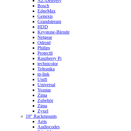
AZ-Delivery
Bosch
EdgeMax
Genexis
Grandstream
HDD
Keystone-Blende
Netgear
Odroid
Philips
Protectli
Raspberry Pi
technicolor
Teltonika
tp-link
Unifi
Universal
Yeastar
Zima
Zubehör
Zima
Zyxel
19″ Rackmounts
Arris
Audiocodes