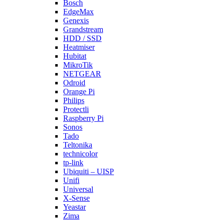
Bosch
EdgeMax
Genexis
Grandstream
HDD / SSD
Heatmiser
Hubitat
MikroTik
NETGEAR
Odroid
Orange Pi
Philips
Protectli
Raspberry Pi
Sonos
Tado
Teltonika
technicolor
tp-link
Ubiquiti – UISP
Unifi
Universal
X-Sense
Yeastar
Zima