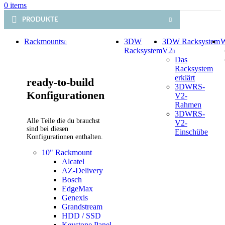
0
items
PRODUKTE
Rackmounts
3DW
3DW Racksystem
W
Racksystem
V2
Das
Racksystem
erklärt
ready-to-build
3DWRS-
Konfigurationen
V2-
Rahmen
3DWRS-
Alle Teile die du brauchst
V2-
sind bei diesen
Einschübe
Konfigurationen enthalten.
10" Rackmount
Alcatel
AZ-Delivery
Bosch
EdgeMax
Genexis
Grandstream
HDD / SSD
Keystone Panel