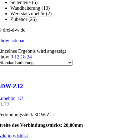
Seitenteile
(6)
Wandhalterung
(10)
Werkstattzubehör
(2)
Zubehör
(26)
 drei-d-w.de
Show sidebar
inzelnes Ergebnis wird angezeigt
Show
9
12
18
24
3DW-Z12
Zubehör
,
1U
€
1,79
Verbindungsstück 3DW-Z12
Breite des Verbindungsstücks: 20,00mm
dd to wishlist