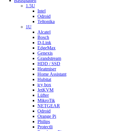
Basisplatten
1.5U
Intel
Odroid
Teltonika
1U
Alcatel
Bosch
D-Link
EdgeMax
Genexis
Grandstream
HDD / SSD
Heatmiser
Home Assistant
Hubitat
icy box
JetKVM
Lüfter
MikroTik
NETGEAR
Odroid
Orange Pi
Philips
Protectli