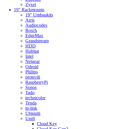
Zyxel
19" Rackmounts
19" Umbaukits
Arris
Audiocodes
Bosch
EdgeMax
Grandstream
HDD
Hubitat
Intel
Netgear
Odroid
Philips
protectli
RaspberryPi
Sonos
Tado
technicolor
Tenda
tp-link
Ubiquiti
Unifi
Cloud Key
Cloud Key Gen2