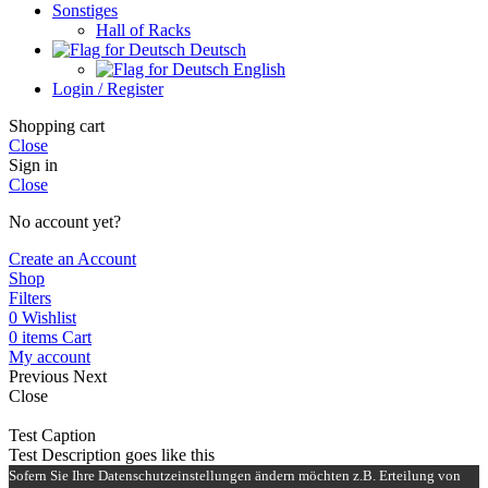
Sonstiges
Hall of Racks
Deutsch
English
Login / Register
Shopping cart
Close
Sign in
Close
No account yet?
Create an Account
Shop
Filters
0
Wishlist
0
items
Cart
My account
Previous
Next
Close
Test Caption
Test Description goes like this
Sofern Sie Ihre Datenschutzeinstellungen ändern möchten z.B. Erteilung von