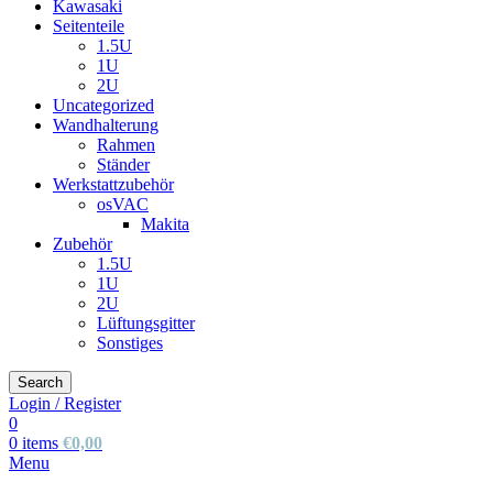
Kawasaki
Seitenteile
1.5U
1U
2U
Uncategorized
Wandhalterung
Rahmen
Ständer
Werkstattzubehör
osVAC
Makita
Zubehör
1.5U
1U
2U
Lüftungsgitter
Sonstiges
Search
Login / Register
0
0
items
€
0,00
Menu