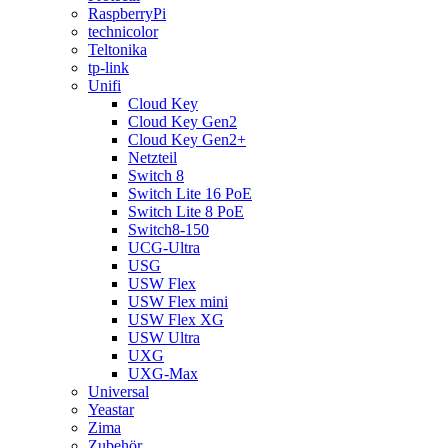
RaspberryPi
technicolor
Teltonika
tp-link
Unifi
Cloud Key
Cloud Key Gen2
Cloud Key Gen2+
Netzteil
Switch 8
Switch Lite 16 PoE
Switch Lite 8 PoE
Switch8-150
UCG-Ultra
USG
USW Flex
USW Flex mini
USW Flex XG
USW Ultra
UXG
UXG-Max
Universal
Yeastar
Zima
Zubehör