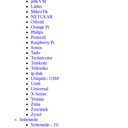
jetKVM
Lüfter
MikroTik
NETGEAR
Odroid
Orange Pi
Philips
Protectli
Raspberry Pi
Sonos
Tado
Technicolor
Telekom
Teltonika
tp-link
Ubiquiti / UISP
Unifi
Universal
X-Sense
Yeastar
Zima
Zowietek
Zyxel
Seitenteile
Seitenteile - 1U