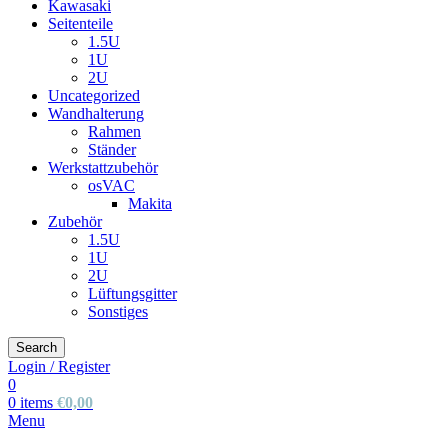
Kawasaki
Seitenteile
1.5U
1U
2U
Uncategorized
Wandhalterung
Rahmen
Ständer
Werkstattzubehör
osVAC
Makita
Zubehör
1.5U
1U
2U
Lüftungsgitter
Sonstiges
Search
Login / Register
0
0
items
€
0,00
Menu