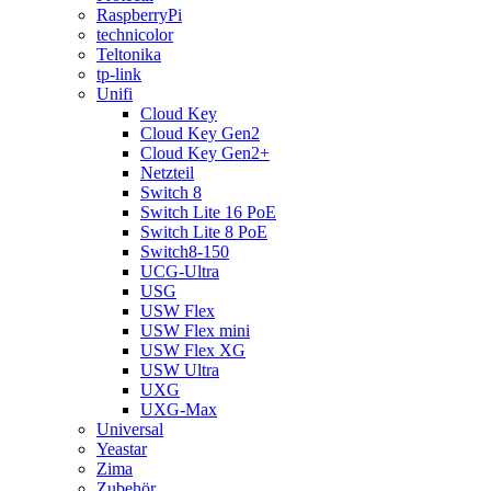
RaspberryPi
technicolor
Teltonika
tp-link
Unifi
Cloud Key
Cloud Key Gen2
Cloud Key Gen2+
Netzteil
Switch 8
Switch Lite 16 PoE
Switch Lite 8 PoE
Switch8-150
UCG-Ultra
USG
USW Flex
USW Flex mini
USW Flex XG
USW Ultra
UXG
UXG-Max
Universal
Yeastar
Zima
Zubehör