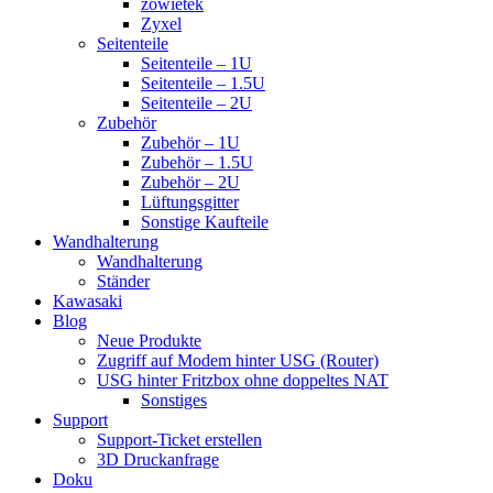
zowietek
Zyxel
Seitenteile
Seitenteile – 1U
Seitenteile – 1.5U
Seitenteile – 2U
Zubehör
Zubehör – 1U
Zubehör – 1.5U
Zubehör – 2U
Lüftungsgitter
Sonstige Kaufteile
Wandhalterung
Wandhalterung
Ständer
Kawasaki
Blog
Neue Produkte
Zugriff auf Modem hinter USG (Router)
USG hinter Fritzbox ohne doppeltes NAT
Sonstiges
Support
Support-Ticket erstellen
3D Druckanfrage
Doku