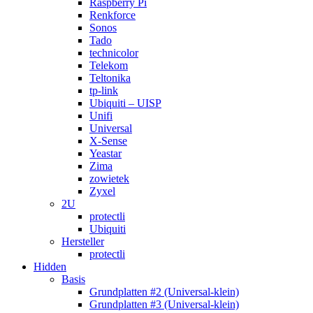
Raspberry Pi
Renkforce
Sonos
Tado
technicolor
Telekom
Teltonika
tp-link
Ubiquiti – UISP
Unifi
Universal
X-Sense
Yeastar
Zima
zowietek
Zyxel
2U
protectli
Ubiquiti
Hersteller
protectli
Hidden
Basis
Grundplatten #2 (Universal-klein)
Grundplatten #3 (Universal-klein)