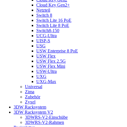
Cloud Key Gen2+
Netzteil
Switch 8
Switch Lite 16 PoE
Switch Lite 8 PoE
Switch8-150
UCG-Ultra
UISP-S
USG
USW Enterprise 8 PoE
USW Flex
USW Flex 2.5G
USW Flex Mini
USW-Ultra
UXG
UXG-Max
Universal
Zima
Zubehör
Zyxel
3DW Racksystem
3DW Racksystem V2
3DWRS-V2-Einschübe
3DWRS-V2-Rahmen