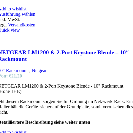
dd to wishlist
Dieses
Ausführung wählen
Produkt
nkl. MwSt.
weist
zgl.
Versandkosten
mehrere
Quick view
Varianten
auf.
Die
Optionen
NETGEAR LM1200 & 2-Port Keystone Blende – 10″
können
Rackmount
auf
der
10" Rackmounts
,
Netgear
Produktseite
Von:
€
21,20
gewählt
werden
NETGEAR LM1200 & 2-Port Keystone Blende - 10" Rackmount
(Höhe 1HE)
it diesem Rackmount sorgen Sie für Ordnung im Netzwerk-Rack. Ein
alter hält die Geräte sicher auf der Grundplatte, somit verrutschen die
icht.
etailliertere Beschreibung siehe weiter unten
dd to wishlist