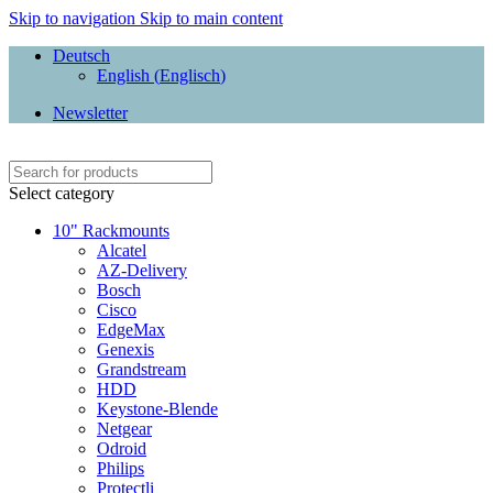
Skip to navigation
Skip to main content
Deutsch
English
(
Englisch
)
Newsletter
Select category
10" Rackmounts
Alcatel
AZ-Delivery
Bosch
Cisco
EdgeMax
Genexis
Grandstream
HDD
Keystone-Blende
Netgear
Odroid
Philips
Protectli