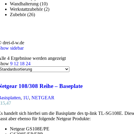
Wandhalterung
(10)
Werkstattzubehör
(2)
Zubehör
(26)
 drei-d-w.de
Show sidebar
lle 4 Ergebnisse werden angezeigt
Show
9
12
18
24
Netgear 108/308 Reihe – Baseplate
asisplatten
,
1U
,
NETGEAR
€
15,47
s handelt sich hierbei um die Basisplatte des tp-link TL-SG108E. Dies
asst aber ebenso für folgende Netgear Produkte:
Netgear GS108E/PE