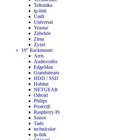
Teltonika
tp-link
Unifi
Universal
Yeastar
Zubehör
Zima
Zyxel
19" Rackmount
Arris
Audiocodes
EdgeMax
Grandstream
HDD / SSD
Hubitat
NETGEAR
Odroid
Philips
Protectli
Raspberry Pi
Sonos
Tado
technicolor
tp-link