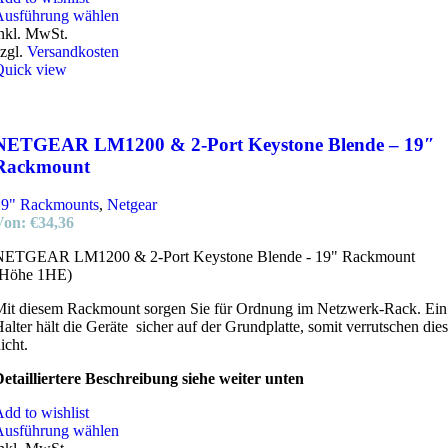
Ausführung wählen
nkl. MwSt.
zgl.
Versandkosten
Quick view
NETGEAR LM1200 & 2-Port Keystone Blende – 19″
Rackmount
19" Rackmounts
,
Netgear
Von:
€
34,36
NETGEAR LM1200 & 2-Port Keystone Blende - 19" Rackmount
(Höhe 1HE)
it diesem Rackmount sorgen Sie für Ordnung im Netzwerk-Rack. Ein
alter hält die Geräte sicher auf der Grundplatte, somit verrutschen die
icht.
etailliertere Beschreibung siehe weiter unten
dd to wishlist
Ausführung wählen