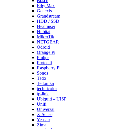
Bosch
EdgeMax
Genexis
Grandstream
HDD / SSD
Heatmiser
Hubitat
MikroTik
NETGEAR
Odroid
Orange Pi
Philips
Protectli
Raspberry Pi
Sonos
Tado
Teltonika
technicolor
tp-link
Ubiquiti – UISP
Unifi
Universal
X-Sense
Yeastar
Zima