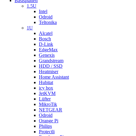
Basisplatten
1.5U
Intel
Odroid
Teltonika
1U
Alcatel
Bosch
D-Link
EdgeMax
Genexis
Grandstream
HDD / SSD
Heatmiser
Home Assistant
Hubitat
icy box
JetKVM
Lüfter
MikroTik
NETGEAR
Odroid
Orange Pi
Philips
Protectli