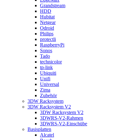
Grandstream
HDD
Hubitat
Netgear
Odroid
Philips
protectli
RaspberryPi
Sonos
Tado
technicolor
tp-link
Ubiquiti
Unifi
Universal
Zima
Zubehör
3DW Racksystem
3DW Racksystem V2
3DW Racksystem V2
3DWRS-V2-Rahmen
3DWRS-V2-Einschübe
Basisplatten
Alcatel