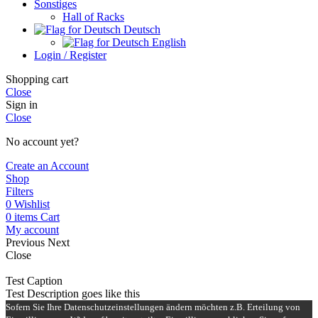
Sonstiges
Hall of Racks
Deutsch
English
Login / Register
Shopping cart
Close
Sign in
Close
No account yet?
Create an Account
Shop
Filters
0
Wishlist
0
items
Cart
My account
Previous
Next
Close
Test Caption
Test Description goes like this
Sofern Sie Ihre Datenschutzeinstellungen ändern möchten z.B. Erteilung von