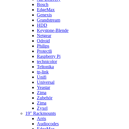
Bosch
EdgeMax
Genexis
Grandstream
HDD
Keystone-Blende
Netgear
Odroid
Philips
Protectli
Raspberry Pi
technicolor
Teltonika
tp-link
Unifi
Universal
Yeastar
Zima
Zubehör
Zima
Zyxel
19″ Rackmounts
Arris
Audiocodes
EdgeMax