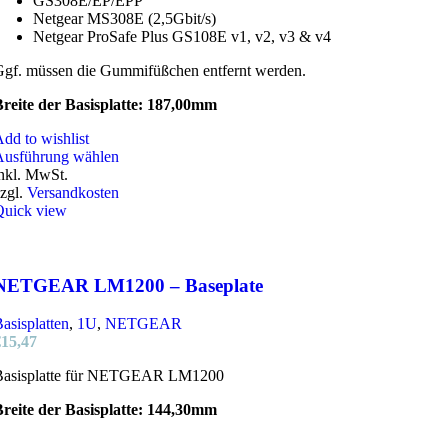
GS308E/EP/EPP
Netgear MS308E (2,5Gbit/s)
Netgear ProSafe Plus GS108E v1, v2, v3 & v4
gf. müssen die Gummifüßchen entfernt werden.
reite der Basisplatte: 187,00mm
dd to wishlist
Dieses
Ausführung wählen
Produkt
nkl. MwSt.
weist
zgl.
Versandkosten
mehrere
Quick view
Varianten
auf.
Die
Optionen
NETGEAR LM1200 – Baseplate
können
auf
asisplatten
,
1U
,
NETGEAR
der
€
15,47
Produktseite
gewählt
Basisplatte für NETGEAR LM1200
werden
reite der Basisplatte: 144,30mm