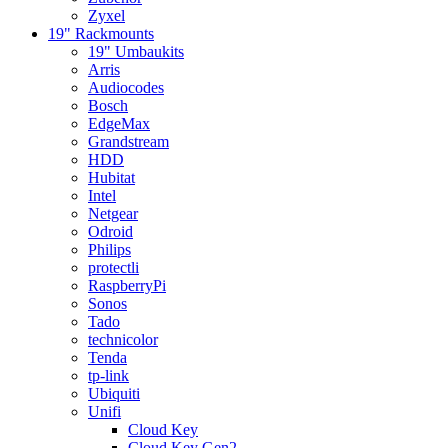
Zyxel
19" Rackmounts
19" Umbaukits
Arris
Audiocodes
Bosch
EdgeMax
Grandstream
HDD
Hubitat
Intel
Netgear
Odroid
Philips
protectli
RaspberryPi
Sonos
Tado
technicolor
Tenda
tp-link
Ubiquiti
Unifi
Cloud Key
Cloud Key Gen2