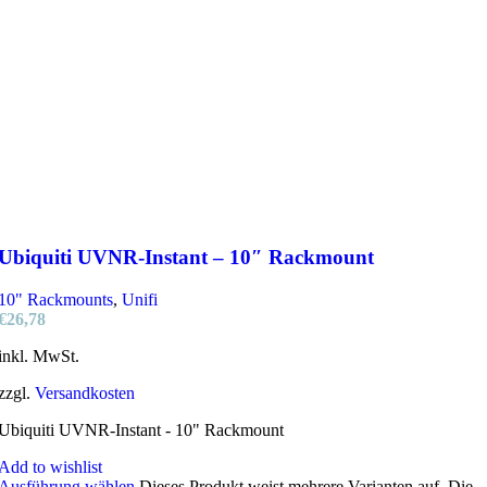
Ubiquiti UVNR-Instant – 10″ Rackmount
10" Rackmounts
,
Unifi
€
26,78
inkl. MwSt.
zzgl.
Versandkosten
Ubiquiti UVNR-Instant - 10" Rackmount
Add to wishlist
Ausführung wählen
Dieses Produkt weist mehrere Varianten auf. Die