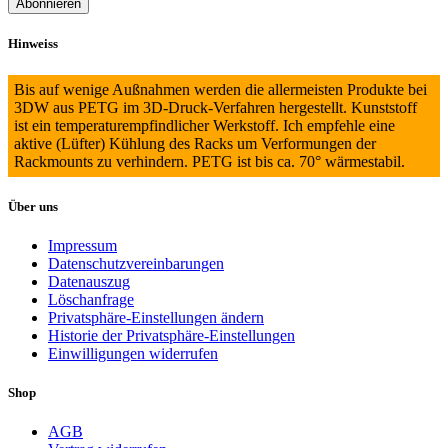
Hinweiss
Bis auf wenige Außnahmen werden die allermeisten Produkte bei
3DW aus PETG im 3D-Druck-Verfahren hergestellt. Kunststoff
ist ein temperaturempfindlicher Werkstoff. Ich empfehle eine
aktive (Lüfter) Kühlung des Racks um Verformungen der
Rackmounts zu verhindern. PETG ist bis ca. 70° wärmestabil.
Über uns
Impressum
Datenschutzvereinbarungen
Datenauszug
Löschanfrage
Privatsphäre-Einstellungen ändern
Historie der Privatsphäre-Einstellungen
Einwilligungen widerrufen
Shop
AGB