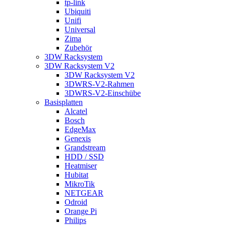
tp-link
Ubiquiti
Unifi
Universal
Zima
Zubehör
3DW Racksystem
3DW Racksystem V2
3DW Racksystem V2
3DWRS-V2-Rahmen
3DWRS-V2-Einschübe
Basisplatten
Alcatel
Bosch
EdgeMax
Genexis
Grandstream
HDD / SSD
Heatmiser
Hubitat
MikroTik
NETGEAR
Odroid
Orange Pi
Philips