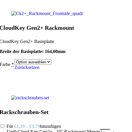
CloudKey Gen2+ Rackmount
CloudKey Gen2+ Basisplatte
Breite der Basisplatte: 164,00mm
Farbe
*
Zurücksetzen
Rackschrauben-Set
Für
€
1,19
–
€
1,79
hinzufügen
Unifi Cloud Key Gen2+ - 10" Rackmount Menge