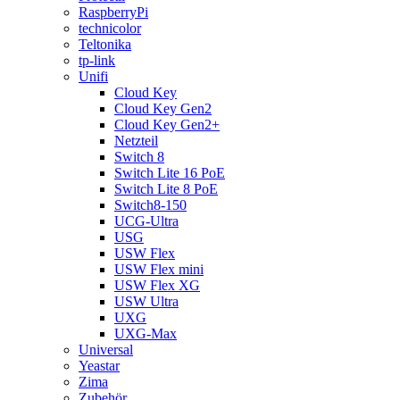
RaspberryPi
technicolor
Teltonika
tp-link
Unifi
Cloud Key
Cloud Key Gen2
Cloud Key Gen2+
Netzteil
Switch 8
Switch Lite 16 PoE
Switch Lite 8 PoE
Switch8-150
UCG-Ultra
USG
USW Flex
USW Flex mini
USW Flex XG
USW Ultra
UXG
UXG-Max
Universal
Yeastar
Zima
Zubehör