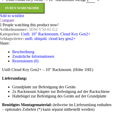
IN DEN WARENKORB
Add to wishlist
Compare
2
People watching this product now!
Artikelnummer:
3DW-V50-01-G2
Kategorien:
Unifi
,
10" Rackmounts
,
Cloud Key Gen2+
Schlagwörter:
unifi
,
ubiquiti
,
cloud key gen2+
Share:
Beschreibung
Zusätzliche Informationen
Rezensionen (0)
Unifi Cloud Key Gen2+ – 10″ Rackmount. (Höhe 1HE)
Lieferumfang:
Grundplatte zur Befestigung des Geräts
2x Rackmount Adapter zur Befestigung auf der Rackschiene
Haltebügel zur Befestigung des Geräts auf der Grundplatte
Benötigtes Montagematerial:
(teilweise im Lieferumfang enthalten
– optionales Zubehör (*) kann separat mitbestellt werden)