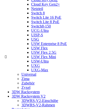
Cloud Key Gen2+
Netzteil
Switch 8
Switch Lite 16 PoE
Switch Lite 8 PoE
Switch8-150
UCG-Ultra
UISP-S
USG
USW Enterprise 8 PoE
USW Flex
USW Flex 2.5G
USW Flex Mini
USW-Ultra
UXG
UXG-Max
Universal
Zima
Zubehör
Zyxel
3DW Racksystem
3DW Racksystem V2
3DWRS-V2-Einschübe
3DWRS-V2-Rahmen