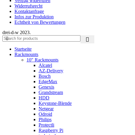
Vertrag widerrufen
Widerrufsrecht
Kontaktanfrage
Infos zur Produktion
Echtheit von Bewertungen
drei-d-w
2023.
Startseite
Rackmounts
10″ Rackmounts
Alcatel
AZ-Delivery
Bosch
EdgeMax
Genexis
Grandstream
HDD
Keystone-Blende
Netgear
Odroid
Philips
Protectli
Raspberry Pi