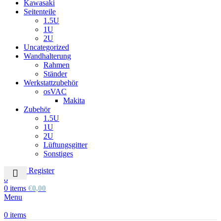
Kawasaki
Seitenteile
1.5U
1U
2U
Uncategorized
Wandhalterung
Rahmen
Ständer
Werkstattzubehör
osVAC
Makita
Zubehör
1.5U
1U
2U
Lüftungsgitter
Sonstiges
Login / Register
0
0
items
€
0,00
Menu
0
items