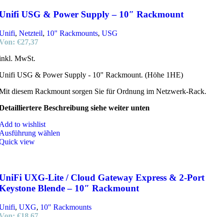
Unifi USG & Power Supply – 10″ Rackmount
Unifi
,
Netzteil
,
10" Rackmounts
,
USG
Von:
€
27,37
inkl. MwSt.
Unifi USG & Power Supply - 10" Rackmount. (Höhe 1HE)
Mit diesem Rackmount sorgen Sie für Ordnung im Netzwerk-Rack.
Detailliertere Beschreibung siehe weiter unten
Add to wishlist
Ausführung wählen
Quick view
UniFi UXG-Lite / Cloud Gateway Express & 2-Port
Keystone Blende – 10″ Rackmount
Unifi
,
UXG
,
10" Rackmounts
Von:
€
18,67