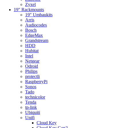
Zyxel
19" Rackmounts
19" Umbaukits
Arris
Audiocodes
Bosch
EdgeMax
Grandstream
HDD
Hubitat
Intel
Netgear
Odroid
Philips
protectli
RaspberryPi
Sonos
Tado
technicolor
Tenda
tp-link
Ubiquiti
Unifi
Cloud Key
Cloud Key Gen2