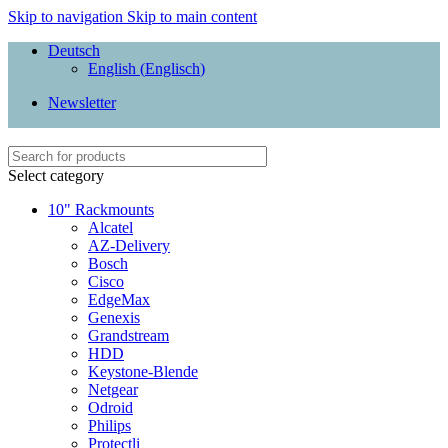
Skip to navigation
Skip to main content
Deutsch
English
(
Englisch
)
Newsletter
Select category
10" Rackmounts
Alcatel
AZ-Delivery
Bosch
Cisco
EdgeMax
Genexis
Grandstream
HDD
Keystone-Blende
Netgear
Odroid
Philips
Protectli