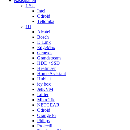
Basisplatten
1.5U
Intel
Odroid
Teltonika
1U
Alcatel
Bosch
D-Link
EdgeMax
Genexis
Grandstream
HDD / SSD
Heatmiser
Home Assistant
Hubitat
icy box
JetKVM
Lüfter
MikroTik
NETGEAR
Odroid
Orange Pi
Philips
Protectli