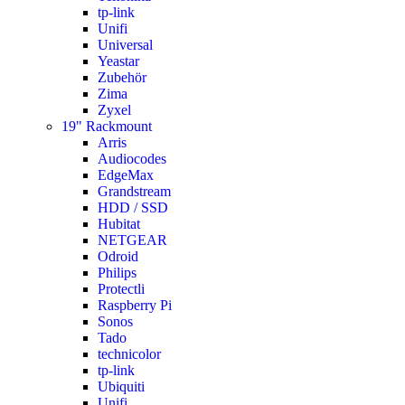
tp-link
Unifi
Universal
Yeastar
Zubehör
Zima
Zyxel
19" Rackmount
Arris
Audiocodes
EdgeMax
Grandstream
HDD / SSD
Hubitat
NETGEAR
Odroid
Philips
Protectli
Raspberry Pi
Sonos
Tado
technicolor
tp-link
Ubiquiti
Unifi