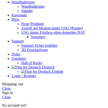
Wandhalterung
Wandhalterung
Ständer
Kawasaki
Blog
Neue Produkte
Zugriff auf Modem hinter USG (Router)
USG hinter Fritzbox ohne doppeltes NAT
Sonstiges
Support
Support-Ticket erstellen
3D Druckanfrage
Doku
Sonstiges
Hall of Racks
Deutsch
English
Login / Register
Shopping cart
Close
Sign in
Close
No account yet?