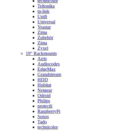
technicolor
Teltonika
tp-link
Unifi
Universal
Yeastar
Zima
Zubehör
Zima
Zyxel
19″ Rackmounts
Arris
Audiocodes
EdgeMax
Grandstream
HDD
Hubitat
Netgear
Odroid
Philips
protectli
RaspberryPi
Sonos
Tado
technicolor