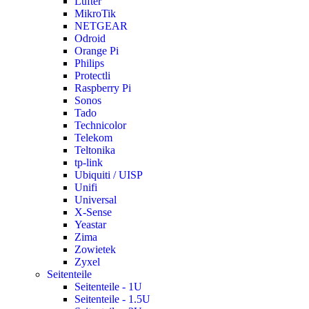
Lüfter
MikroTik
NETGEAR
Odroid
Orange Pi
Philips
Protectli
Raspberry Pi
Sonos
Tado
Technicolor
Telekom
Teltonika
tp-link
Ubiquiti / UISP
Unifi
Universal
X-Sense
Yeastar
Zima
Zowietek
Zyxel
Seitenteile
Seitenteile - 1U
Seitenteile - 1.5U