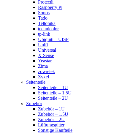
Protectli
Raspberry Pi
Sonos
Tado
Teltonika
technicolor
tp-link
Ubiquiti – UISP
Unifi
Universal
X-Sense
Yeastar
Zima
zowietek
Zyxel
Seitenteile
Seitenteile – 1U
Seitenteile – 1.5U
Seitenteile – 2U
Zubehör
Zubehör – 1U
Zubehör – 1.5U
Zubehör – 2U
Lüftungsgitter
Sonstige Kaufteile