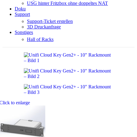
USG hinter Fritzbox ohne doppeltes NAT
Doku
Support
Support-Ticket erstellen
3D Druckanfrage
Sonstiges
Hall of Racks
Click to enlarge