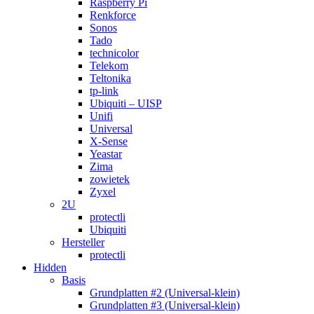
Raspberry Pi
Renkforce
Sonos
Tado
technicolor
Telekom
Teltonika
tp-link
Ubiquiti – UISP
Unifi
Universal
X-Sense
Yeastar
Zima
zowietek
Zyxel
2U
protectli
Ubiquiti
Hersteller
protectli
Hidden
Basis
Grundplatten #2 (Universal-klein)
Grundplatten #3 (Universal-klein)