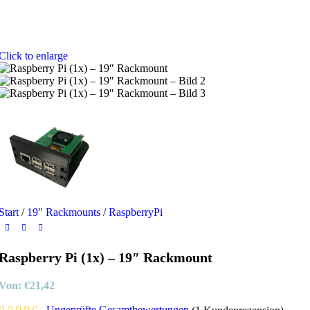
Click to enlarge
Start
/
19" Rackmounts
/
RaspberryPi
Raspberry Pi (1x) – 19″ Rackmount
Von:
€
21,42
Ungeprüfte Gesamtbewertungen