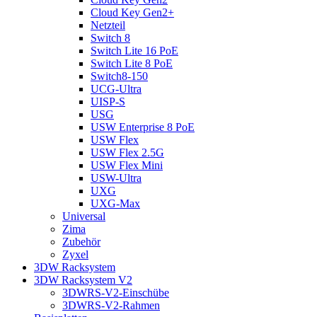
Cloud Key Gen2+
Netzteil
Switch 8
Switch Lite 16 PoE
Switch Lite 8 PoE
Switch8-150
UCG-Ultra
UISP-S
USG
USW Enterprise 8 PoE
USW Flex
USW Flex 2.5G
USW Flex Mini
USW-Ultra
UXG
UXG-Max
Universal
Zima
Zubehör
Zyxel
3DW Racksystem
3DW Racksystem V2
3DWRS-V2-Einschübe
3DWRS-V2-Rahmen