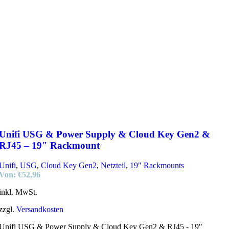
Unifi USG & Power Supply & Cloud Key Gen2 &
RJ45 – 19″ Rackmount
Unifi
,
USG
,
Cloud Key Gen2
,
Netzteil
,
19" Rackmounts
Von:
€
52,96
inkl. MwSt.
zzgl.
Versandkosten
Unifi USG & Power Supply & Cloud Key Gen2 & RJ45 - 19"