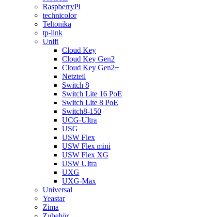
RaspberryPi
technicolor
Teltonika
tp-link
Unifi
Cloud Key
Cloud Key Gen2
Cloud Key Gen2+
Netzteil
Switch 8
Switch Lite 16 PoE
Switch Lite 8 PoE
Switch8-150
UCG-Ultra
USG
USW Flex
USW Flex mini
USW Flex XG
USW Ultra
UXG
UXG-Max
Universal
Yeastar
Zima
Zubehör