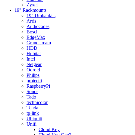
Zyxel
19" Rackmounts
19" Umbaukits
Arris
Audiocodes
Bosch
EdgeMax
Grandstream
HDD
Hubitat
Intel
Netgear
Odroid
Philips
protectli
RaspberryPi
Sonos
Tado
technicolor
Tenda
tp-link
Ubiquiti
Unifi
Cloud Key
Cloud Key Gen2