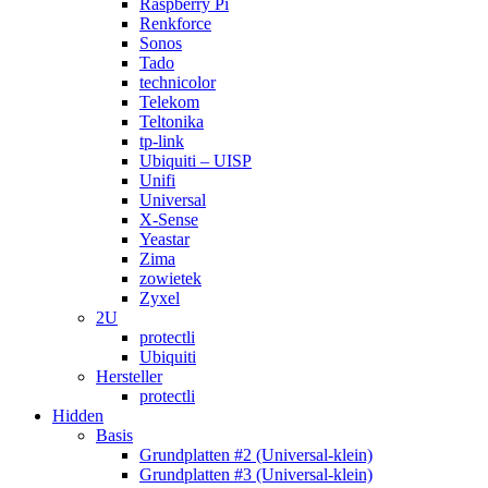
Raspberry Pi
Renkforce
Sonos
Tado
technicolor
Telekom
Teltonika
tp-link
Ubiquiti – UISP
Unifi
Universal
X-Sense
Yeastar
Zima
zowietek
Zyxel
2U
protectli
Ubiquiti
Hersteller
protectli
Hidden
Basis
Grundplatten #2 (Universal-klein)
Grundplatten #3 (Universal-klein)