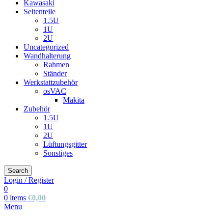
Kawasaki
Seitenteile
1.5U
1U
2U
Uncategorized
Wandhalterung
Rahmen
Ständer
Werkstattzubehör
osVAC
Makita
Zubehör
1.5U
1U
2U
Lüftungsgitter
Sonstiges
Search
Login / Register
0
0
items
€
0,00
Menu