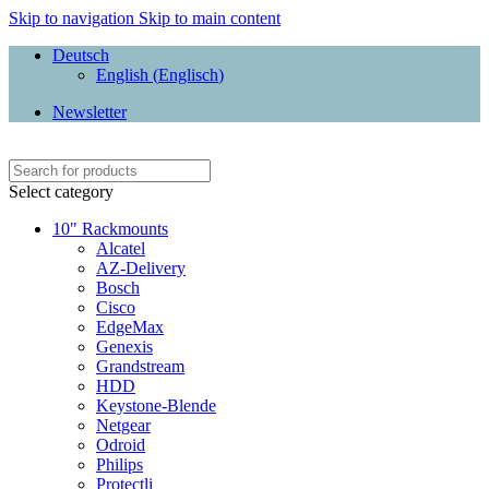
Skip to navigation
Skip to main content
Deutsch
English
(
Englisch
)
Newsletter
Select category
10" Rackmounts
Alcatel
AZ-Delivery
Bosch
Cisco
EdgeMax
Genexis
Grandstream
HDD
Keystone-Blende
Netgear
Odroid
Philips
Protectli