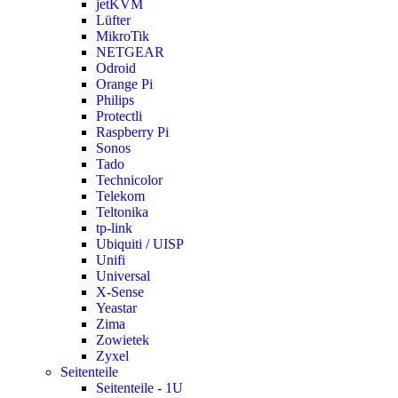
jetKVM
Lüfter
MikroTik
NETGEAR
Odroid
Orange Pi
Philips
Protectli
Raspberry Pi
Sonos
Tado
Technicolor
Telekom
Teltonika
tp-link
Ubiquiti / UISP
Unifi
Universal
X-Sense
Yeastar
Zima
Zowietek
Zyxel
Seitenteile
Seitenteile - 1U