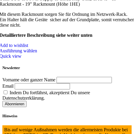
Rackmount - 19" Rackmount (Höhe 1HE)
Mit diesem Rackmount sorgen Sie für Ordnung im Netzwerk-Rack.
Ein Halter hält die Geräte sicher auf der Grundplatte, somit verrutsche
diese nicht.
Detailliertere Beschreibung siehe weiter unten
Add to wishlist
Ausführung wählen
Quick view
Newsletter
Vorname oder ganzer Name
Email
Indem Du fortfährst, akzeptierst Du unsere
Datenschutzerklärung.
Hinweiss
Bis auf wenige Außnahmen werden die allermeisten Produkte bei