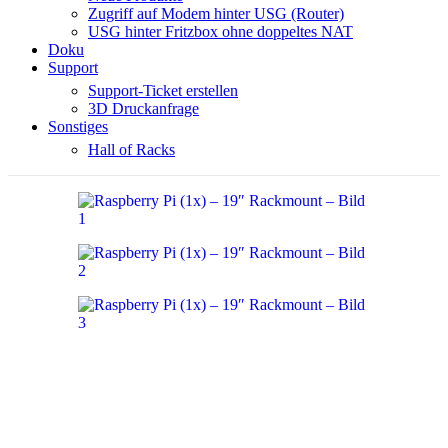
Zugriff auf Modem hinter USG (Router)
USG hinter Fritzbox ohne doppeltes NAT
Doku
Support
Support-Ticket erstellen
3D Druckanfrage
Sonstiges
Hall of Racks