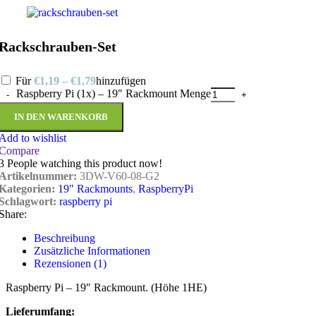
Rackschrauben-Set
Für
€
1,19
–
€
1,79
hinzufügen
Raspberry Pi (1x) – 19″ Rackmount Menge
IN DEN WARENKORB
Add to wishlist
Compare
3
People watching this product now!
Artikelnummer:
3DW-V60-08-G2
Kategorien:
19" Rackmounts
,
RaspberryPi
Schlagwort:
raspberry pi
Share:
Beschreibung
Zusätzliche Informationen
Rezensionen (1)
Raspberry Pi – 19″ Rackmount. (Höhe 1HE)
Lieferumfang: