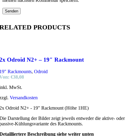
meinen nächsten Kommentar speichern.
RELATED PRODUCTS
2x Odroid N2+ – 19″ Rackmount
19" Rackmounts
,
Odroid
Von:
€
38,08
inkl. MwSt.
zzgl.
Versandkosten
2x Odroid N2+ - 19" Rackmount (Höhe 1HE)
Die Darstellung der Bilder zeigt jeweils entweder die aktive- oder
passive-Kühlungsvariante des Rackmounts.
Detailliertere Beschreibung siehe weiter unten