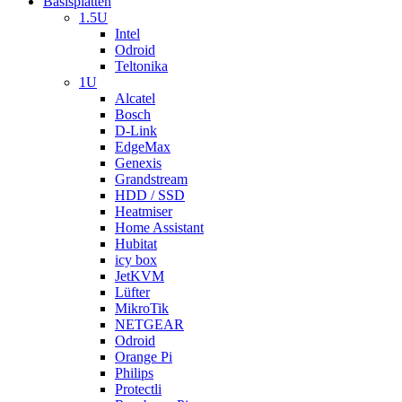
Basisplatten
1.5U
Intel
Odroid
Teltonika
1U
Alcatel
Bosch
D-Link
EdgeMax
Genexis
Grandstream
HDD / SSD
Heatmiser
Home Assistant
Hubitat
icy box
JetKVM
Lüfter
MikroTik
NETGEAR
Odroid
Orange Pi
Philips
Protectli