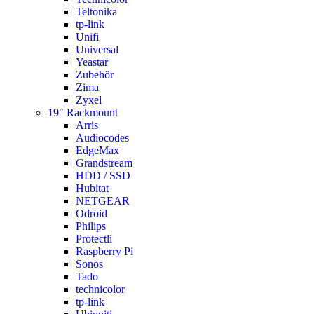
Teltonika
tp-link
Unifi
Universal
Yeastar
Zubehör
Zima
Zyxel
19" Rackmount
Arris
Audiocodes
EdgeMax
Grandstream
HDD / SSD
Hubitat
NETGEAR
Odroid
Philips
Protectli
Raspberry Pi
Sonos
Tado
technicolor
tp-link