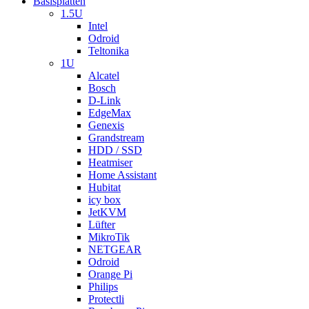
Basisplatten
1.5U
Intel
Odroid
Teltonika
1U
Alcatel
Bosch
D-Link
EdgeMax
Genexis
Grandstream
HDD / SSD
Heatmiser
Home Assistant
Hubitat
icy box
JetKVM
Lüfter
MikroTik
NETGEAR
Odroid
Orange Pi
Philips
Protectli