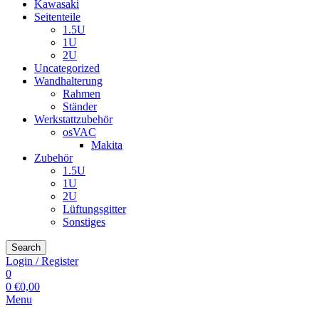
Kawasaki
Seitenteile
1.5U
1U
2U
Uncategorized
Wandhalterung
Rahmen
Ständer
Werkstattzubehör
osVAC
Makita
Zubehör
1.5U
1U
2U
Lüftungsgitter
Sonstiges
Search
Login / Register
0
0
€
0,00
Menu