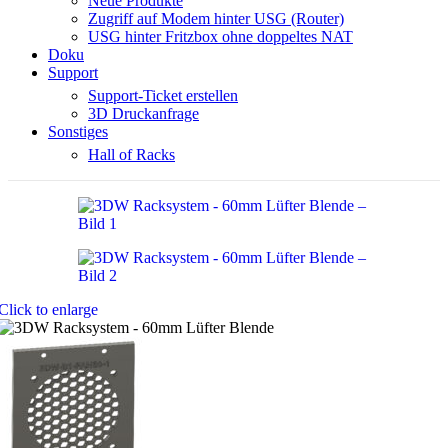
Neue Produkte
Zugriff auf Modem hinter USG (Router)
USG hinter Fritzbox ohne doppeltes NAT
Doku
Support
Support-Ticket erstellen
3D Druckanfrage
Sonstiges
Hall of Racks
Click to enlarge