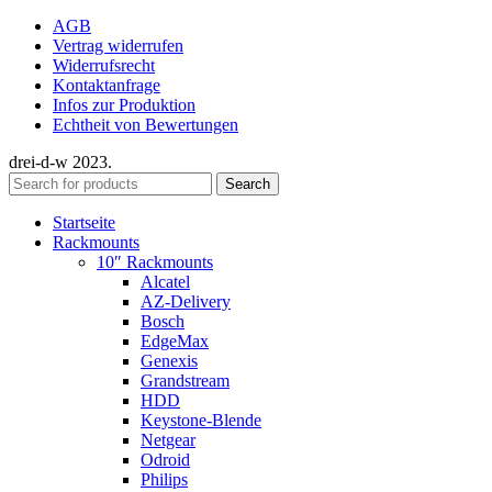
AGB
Vertrag widerrufen
Widerrufsrecht
Kontaktanfrage
Infos zur Produktion
Echtheit von Bewertungen
drei-d-w
2023.
Search
Startseite
Rackmounts
10″ Rackmounts
Alcatel
AZ-Delivery
Bosch
EdgeMax
Genexis
Grandstream
HDD
Keystone-Blende
Netgear
Odroid
Philips