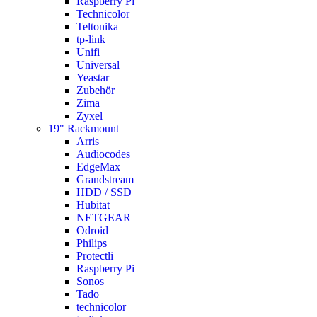
Raspberry Pi
Technicolor
Teltonika
tp-link
Unifi
Universal
Yeastar
Zubehör
Zima
Zyxel
19" Rackmount
Arris
Audiocodes
EdgeMax
Grandstream
HDD / SSD
Hubitat
NETGEAR
Odroid
Philips
Protectli
Raspberry Pi
Sonos
Tado
technicolor