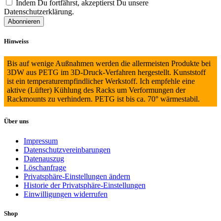
Indem Du fortfährst, akzeptierst Du unsere
Datenschutzerklärung.
Hinweiss
Bis auf wenige Außnahmen werden die allermeisten Produkte bei
3DW aus PETG im 3D-Druck-Verfahren hergestellt. Kunststoff
ist ein temperaturempfindlicher Werkstoff. Ich empfehle eine
aktive (Lüfter) Kühlung des Racks um Verformungen der
Rackmounts zu verhindern. PETG ist bis ca. 70° wärmestabil.
Über uns
Impressum
Datenschutzvereinbarungen
Datenauszug
Löschanfrage
Privatsphäre-Einstellungen ändern
Historie der Privatsphäre-Einstellungen
Einwilligungen widerrufen
Shop