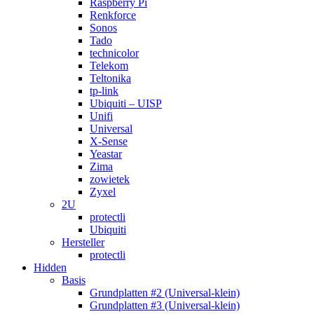
Raspberry Pi
Renkforce
Sonos
Tado
technicolor
Telekom
Teltonika
tp-link
Ubiquiti – UISP
Unifi
Universal
X-Sense
Yeastar
Zima
zowietek
Zyxel
2U
protectli
Ubiquiti
Hersteller
protectli
Hidden
Basis
Grundplatten #2 (Universal-klein)
Grundplatten #3 (Universal-klein)