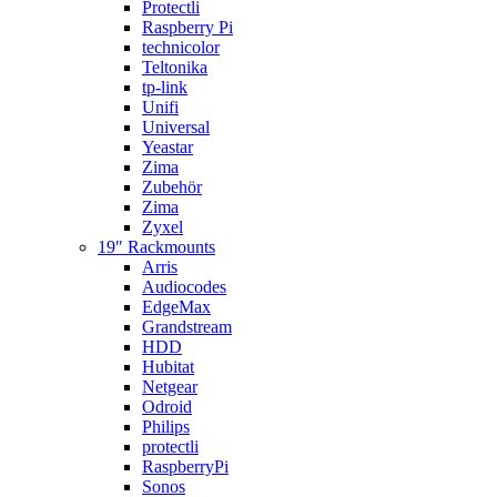
Protectli
Raspberry Pi
technicolor
Teltonika
tp-link
Unifi
Universal
Yeastar
Zima
Zubehör
Zima
Zyxel
19″ Rackmounts
Arris
Audiocodes
EdgeMax
Grandstream
HDD
Hubitat
Netgear
Odroid
Philips
protectli
RaspberryPi
Sonos