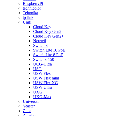
RaspberryPi
technicolor
Teltonika
tp-link
Unifi
Cloud Key
Cloud Key Gen2
Cloud Key Gen2+
Netzteil
Switch 8
Switch Lite 16 PoE
Switch Lite 8 PoE
Switch8-150
UCG-Ultra
USG
USW Flex
USW Flex mini
USW Flex XG
USW Ultra
UXG
UXG-Max
Universal
Yeastar
Zima
Zubehör