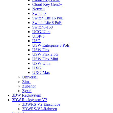
Cloud Key Gen2+
Netzteil
Switch 8
Switch Lite 16 PoE
Switch Lite 8 PoE
Switch8-150
UCG-Ultra
UISP-S
USG
USW Enterprise 8 PoE
USW Flex
USW Flex 2.5G
USW Flex Mini
USW-Ultra
UXG
UXG-Max
Universal
Zima
Zubehör
Zyxel
3DW Racksystem
3DW Racksystem V2
3DWRS-V2-Einschübe
3DWRS-V2-Rahmen