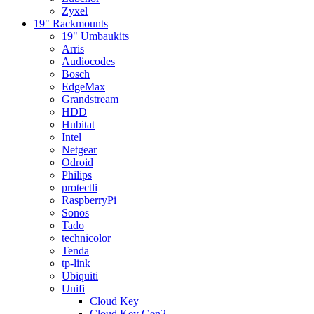
Zyxel
19" Rackmounts
19" Umbaukits
Arris
Audiocodes
Bosch
EdgeMax
Grandstream
HDD
Hubitat
Intel
Netgear
Odroid
Philips
protectli
RaspberryPi
Sonos
Tado
technicolor
Tenda
tp-link
Ubiquiti
Unifi
Cloud Key
Cloud Key Gen2