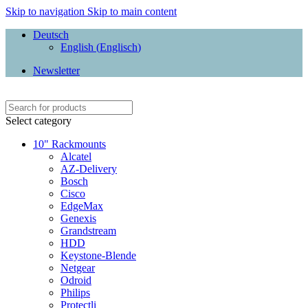
Skip to navigation
Skip to main content
Deutsch
English
(
Englisch
)
Newsletter
Select category
10" Rackmounts
Alcatel
AZ-Delivery
Bosch
Cisco
EdgeMax
Genexis
Grandstream
HDD
Keystone-Blende
Netgear
Odroid
Philips
Protectli