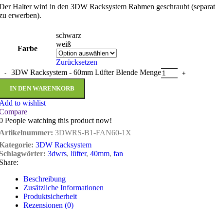
Der Halter wird in den 3DW Racksystem Rahmen geschraubt (separat
zu erwerben).
schwarz
weiß
Farbe
Zurücksetzen
3DW Racksystem - 60mm Lüfter Blende Menge
IN DEN WARENKORB
Add to wishlist
Compare
0
People watching this product now!
Artikelnummer:
3DWRS-B1-FAN60-1X
Kategorie:
3DW Racksystem
Schlagwörter:
3dwrs
,
lüfter
,
40mm
,
fan
Share:
Beschreibung
Zusätzliche Informationen
Produktsicherheit
Rezensionen (0)