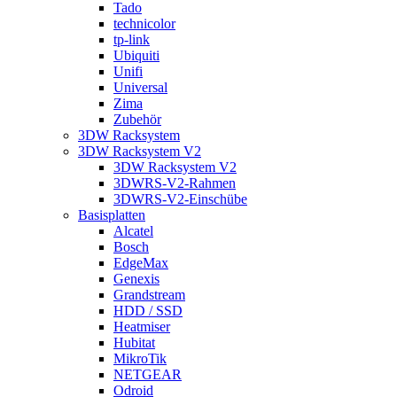
Tado
technicolor
tp-link
Ubiquiti
Unifi
Universal
Zima
Zubehör
3DW Racksystem
3DW Racksystem V2
3DW Racksystem V2
3DWRS-V2-Rahmen
3DWRS-V2-Einschübe
Basisplatten
Alcatel
Bosch
EdgeMax
Genexis
Grandstream
HDD / SSD
Heatmiser
Hubitat
MikroTik
NETGEAR
Odroid