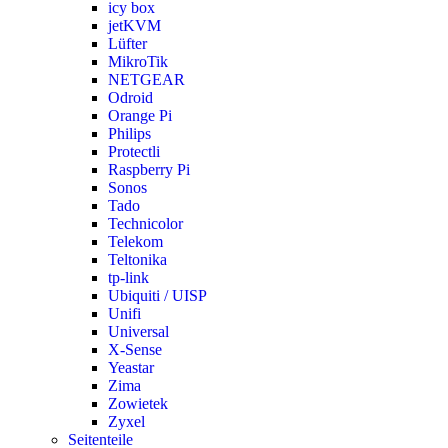
icy box
jetKVM
Lüfter
MikroTik
NETGEAR
Odroid
Orange Pi
Philips
Protectli
Raspberry Pi
Sonos
Tado
Technicolor
Telekom
Teltonika
tp-link
Ubiquiti / UISP
Unifi
Universal
X-Sense
Yeastar
Zima
Zowietek
Zyxel
Seitenteile