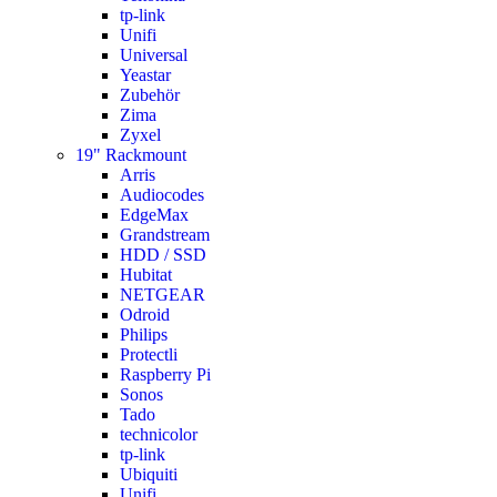
tp-link
Unifi
Universal
Yeastar
Zubehör
Zima
Zyxel
19" Rackmount
Arris
Audiocodes
EdgeMax
Grandstream
HDD / SSD
Hubitat
NETGEAR
Odroid
Philips
Protectli
Raspberry Pi
Sonos
Tado
technicolor
tp-link
Ubiquiti
Unifi