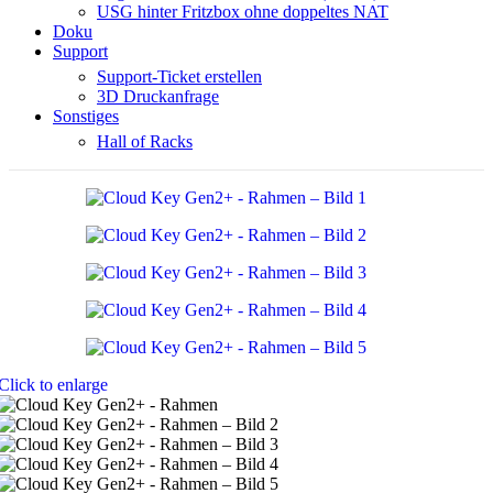
USG hinter Fritzbox ohne doppeltes NAT
Doku
Support
Support-Ticket erstellen
3D Druckanfrage
Sonstiges
Hall of Racks
Click to enlarge