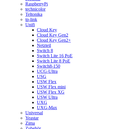
RaspberryPi
technicolor
Teltonika
tp-link
Unifi
Cloud Key
Cloud Key Gen2
Cloud Key Gen2+
Netzteil
Switch 8
Switch Lite 16 PoE
Switch Lite 8 PoE
Switch8-150
UCG-Ultra
USG
USW Flex
USW Flex mini
USW Flex XG
USW Ultra
UXG
UXG-Max
Universal
Yeastar
Zima
Zubehör