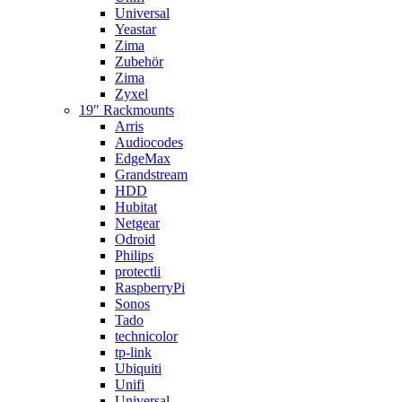
Universal
Yeastar
Zima
Zubehör
Zima
Zyxel
19″ Rackmounts
Arris
Audiocodes
EdgeMax
Grandstream
HDD
Hubitat
Netgear
Odroid
Philips
protectli
RaspberryPi
Sonos
Tado
technicolor
tp-link
Ubiquiti
Unifi
Universal