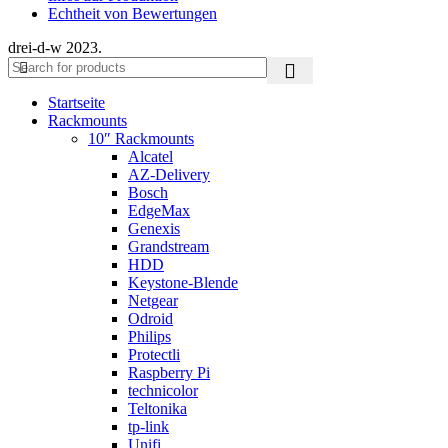
Echtheit von Bewertungen
drei-d-w
2023.
Startseite
Rackmounts
10″ Rackmounts
Alcatel
AZ-Delivery
Bosch
EdgeMax
Genexis
Grandstream
HDD
Keystone-Blende
Netgear
Odroid
Philips
Protectli
Raspberry Pi
technicolor
Teltonika
tp-link
Unifi