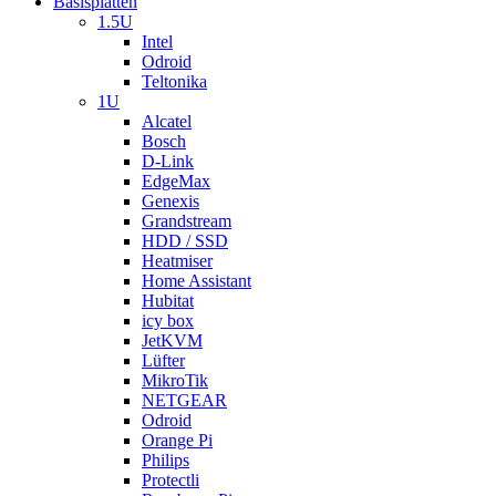
Basisplatten
1.5U
Intel
Odroid
Teltonika
1U
Alcatel
Bosch
D-Link
EdgeMax
Genexis
Grandstream
HDD / SSD
Heatmiser
Home Assistant
Hubitat
icy box
JetKVM
Lüfter
MikroTik
NETGEAR
Odroid
Orange Pi
Philips
Protectli