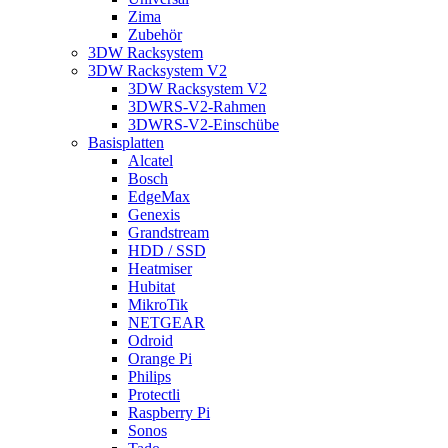
Zima
Zubehör
3DW Racksystem
3DW Racksystem V2
3DW Racksystem V2
3DWRS-V2-Rahmen
3DWRS-V2-Einschübe
Basisplatten
Alcatel
Bosch
EdgeMax
Genexis
Grandstream
HDD / SSD
Heatmiser
Hubitat
MikroTik
NETGEAR
Odroid
Orange Pi
Philips
Protectli
Raspberry Pi
Sonos