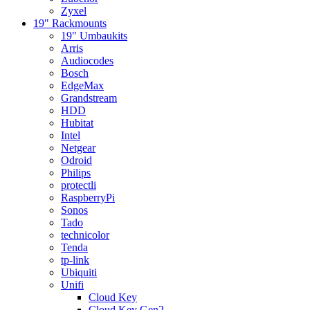
Zyxel
19" Rackmounts
19" Umbaukits
Arris
Audiocodes
Bosch
EdgeMax
Grandstream
HDD
Hubitat
Intel
Netgear
Odroid
Philips
protectli
RaspberryPi
Sonos
Tado
technicolor
Tenda
tp-link
Ubiquiti
Unifi
Cloud Key
Cloud Key Gen2