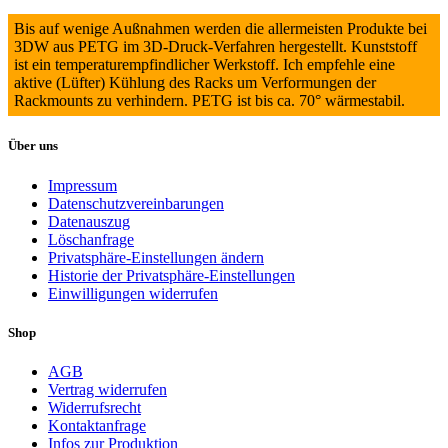
Bis auf wenige Außnahmen werden die allermeisten Produkte bei
3DW aus PETG im 3D-Druck-Verfahren hergestellt. Kunststoff
ist ein temperaturempfindlicher Werkstoff. Ich empfehle eine
aktive (Lüfter) Kühlung des Racks um Verformungen der
Rackmounts zu verhindern. PETG ist bis ca. 70° wärmestabil.
Über uns
Impressum
Datenschutzvereinbarungen
Datenauszug
Löschanfrage
Privatsphäre-Einstellungen ändern
Historie der Privatsphäre-Einstellungen
Einwilligungen widerrufen
Shop
AGB
Vertrag widerrufen
Widerrufsrecht
Kontaktanfrage
Infos zur Produktion