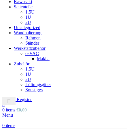
Kawasaki
Seitenteile
1.5U
1U
2U
Uncategorized
Wandhalterung
Rahmen
Ständer
Werkstattzubehör
osVAC
Makita
Zubehör
1.5U
1U
2U
Lüftungsgitter
Sonstiges
Login / Register
0
0
items
€
0,00
Menu
0
items