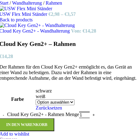
Start
/
Wandhalterung
/
Rahmen
USW Flex Mini Ständer
€
2,98
–
€
3,57
Back to products
Cloud Key Gen2+ - Wandhalterung
Von:
€
14,28
Cloud Key Gen2+ – Rahmen
€
14,28
Der Rahmen für den Cloud Key Gen2+ ermöglicht es, das Gerät an
einer Wand zu befestigen. Dazu wird der Rahmen in eine
entsprechende Aufnahme, die an der Wand befestigt wird, eingehängt.
schwarz
weiß
Farbe
Zurücksetzen
Cloud Key Gen2+ - Rahmen Menge
IN DEN WARENKORB
Add to wishlist