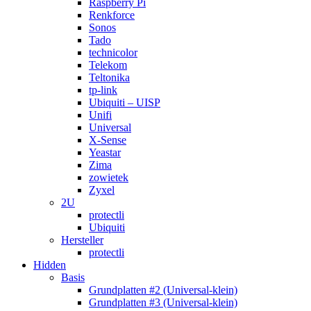
Raspberry Pi
Renkforce
Sonos
Tado
technicolor
Telekom
Teltonika
tp-link
Ubiquiti – UISP
Unifi
Universal
X-Sense
Yeastar
Zima
zowietek
Zyxel
2U
protectli
Ubiquiti
Hersteller
protectli
Hidden
Basis
Grundplatten #2 (Universal-klein)
Grundplatten #3 (Universal-klein)