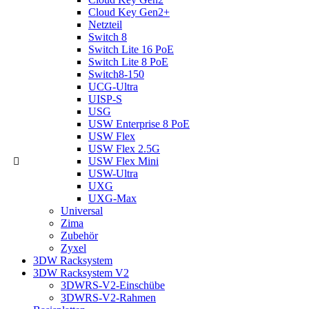
Cloud Key Gen2+
Netzteil
Switch 8
Switch Lite 16 PoE
Switch Lite 8 PoE
Switch8-150
UCG-Ultra
UISP-S
USG
USW Enterprise 8 PoE
USW Flex
USW Flex 2.5G
USW Flex Mini
USW-Ultra
UXG
UXG-Max
Universal
Zima
Zubehör
Zyxel
3DW Racksystem
3DW Racksystem V2
3DWRS-V2-Einschübe
3DWRS-V2-Rahmen