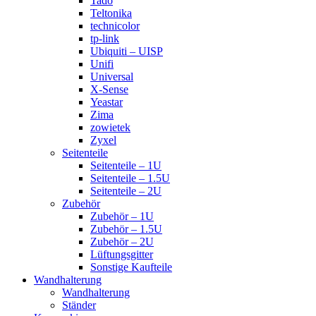
Tado
Teltonika
technicolor
tp-link
Ubiquiti – UISP
Unifi
Universal
X-Sense
Yeastar
Zima
zowietek
Zyxel
Seitenteile
Seitenteile – 1U
Seitenteile – 1.5U
Seitenteile – 2U
Zubehör
Zubehör – 1U
Zubehör – 1.5U
Zubehör – 2U
Lüftungsgitter
Sonstige Kaufteile
Wandhalterung
Wandhalterung
Ständer