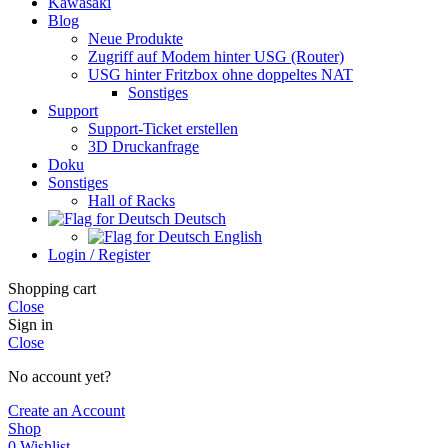
Kawasaki
Blog
Neue Produkte
Zugriff auf Modem hinter USG (Router)
USG hinter Fritzbox ohne doppeltes NAT
Sonstiges
Support
Support-Ticket erstellen
3D Druckanfrage
Doku
Sonstiges
Hall of Racks
Deutsch
English
Login / Register
Shopping cart
Close
Sign in
Close
No account yet?
Create an Account
Shop
0
Wishlist