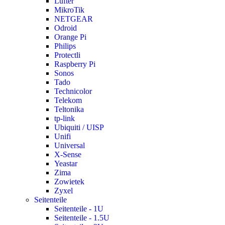
Lüfter
MikroTik
NETGEAR
Odroid
Orange Pi
Philips
Protectli
Raspberry Pi
Sonos
Tado
Technicolor
Telekom
Teltonika
tp-link
Ubiquiti / UISP
Unifi
Universal
X-Sense
Yeastar
Zima
Zowietek
Zyxel
Seitenteile
Seitenteile - 1U
Seitenteile - 1.5U