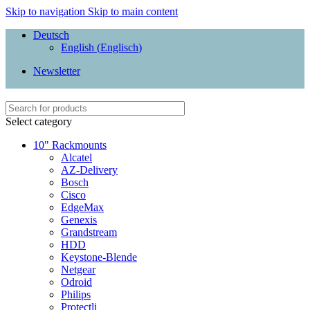
Skip to navigation
Skip to main content
Deutsch
English
(
Englisch
)
Newsletter
Select category
10" Rackmounts
Alcatel
AZ-Delivery
Bosch
Cisco
EdgeMax
Genexis
Grandstream
HDD
Keystone-Blende
Netgear
Odroid
Philips
Protectli