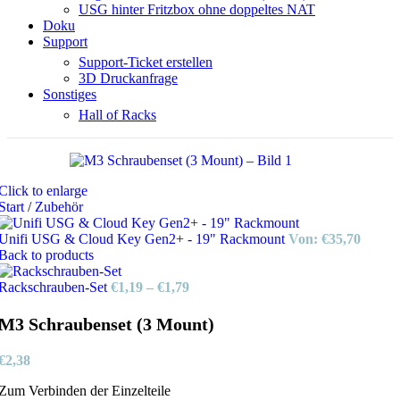
USG hinter Fritzbox ohne doppeltes NAT
Doku
Support
Support-Ticket erstellen
3D Druckanfrage
Sonstiges
Hall of Racks
Click to enlarge
Start
/
Zubehör
Unifi USG & Cloud Key Gen2+ - 19" Rackmount
Von:
€
35,70
Back to products
Rackschrauben-Set
€
1,19
–
€
1,79
M3 Schraubenset (3 Mount)
€
2,38
Zum Verbinden der Einzelteile