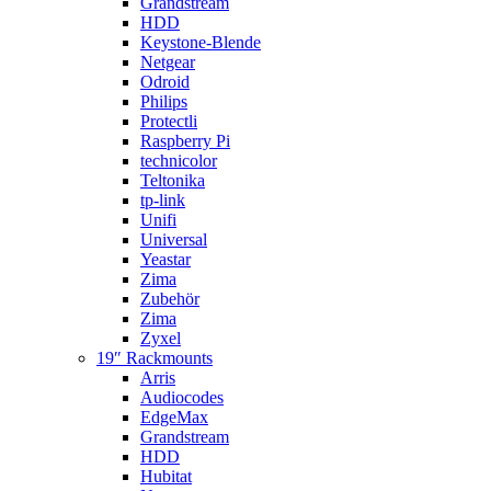
Grandstream
HDD
Keystone-Blende
Netgear
Odroid
Philips
Protectli
Raspberry Pi
technicolor
Teltonika
tp-link
Unifi
Universal
Yeastar
Zima
Zubehör
Zima
Zyxel
19″ Rackmounts
Arris
Audiocodes
EdgeMax
Grandstream
HDD
Hubitat