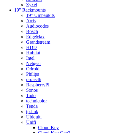
Zyxel
19" Rackmounts
19" Umbaukits
Arris
Audiocodes
Bosch
EdgeMax
Grandstream
HDD
Hubitat
Intel
Netgear
Odroid
Philips
protectli
RaspberryPi
Sonos
Tado
technicolor
Tenda
tp-link
Ubiquiti
Unifi
Cloud Key
Cloud Key Gen2