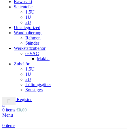
Kawasaki
Seitenteile
1.5U
1U
2U
Uncategorized
Wandhalterung
Rahmen
Ständer
Werkstattzubehör
osVAC
Makita
Zubehör
1.5U
1U
2U
Lüftungsgitter
Sonstiges
Login / Register
0
0
items
€
0,00
Menu
0
items