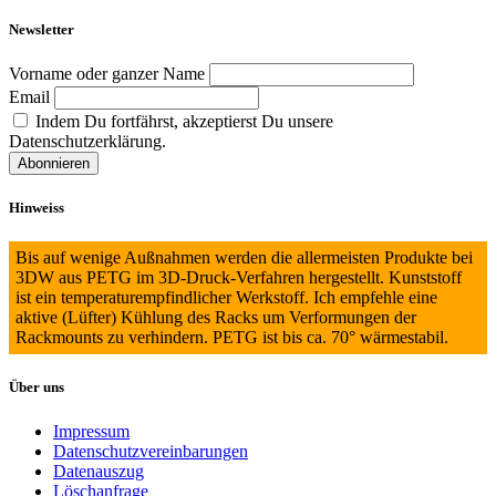
Newsletter
Vorname oder ganzer Name
Email
Indem Du fortfährst, akzeptierst Du unsere
Datenschutzerklärung.
Hinweiss
Bis auf wenige Außnahmen werden die allermeisten Produkte bei
3DW aus PETG im 3D-Druck-Verfahren hergestellt. Kunststoff
ist ein temperaturempfindlicher Werkstoff. Ich empfehle eine
aktive (Lüfter) Kühlung des Racks um Verformungen der
Rackmounts zu verhindern. PETG ist bis ca. 70° wärmestabil.
Über uns
Impressum
Datenschutzvereinbarungen
Datenauszug
Löschanfrage