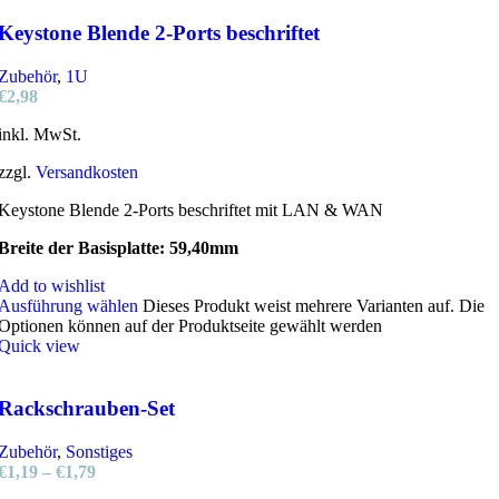
Keystone Blende 2-Ports beschriftet
Zubehör
,
1U
€
2,98
inkl. MwSt.
zzgl.
Versandkosten
Keystone Blende 2-Ports beschriftet mit LAN & WAN
Breite der Basisplatte: 59,40mm
Add to wishlist
Ausführung wählen
Dieses Produkt weist mehrere Varianten auf. Die
Optionen können auf der Produktseite gewählt werden
Quick view
Rackschrauben-Set
Zubehör
,
Sonstiges
€
1,19
–
€
1,79