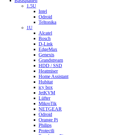
Basisplatten
1.5U
Intel
Odroid
Teltonika
1U
Alcatel
Bosch
D-Link
EdgeMax
Genexis
Grandstream
HDD / SSD
Heatmiser
Home Assistant
Hubitat
icy box
JetKVM
Lüfter
MikroTik
NETGEAR
Odroid
Orange Pi
Philips
Protectli