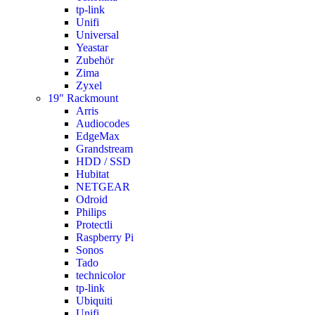
tp-link
Unifi
Universal
Yeastar
Zubehör
Zima
Zyxel
19" Rackmount
Arris
Audiocodes
EdgeMax
Grandstream
HDD / SSD
Hubitat
NETGEAR
Odroid
Philips
Protectli
Raspberry Pi
Sonos
Tado
technicolor
tp-link
Ubiquiti
Unifi