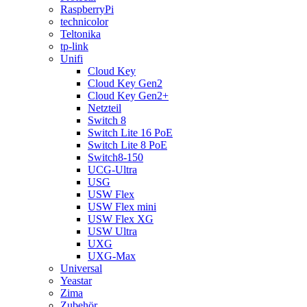
RaspberryPi
technicolor
Teltonika
tp-link
Unifi
Cloud Key
Cloud Key Gen2
Cloud Key Gen2+
Netzteil
Switch 8
Switch Lite 16 PoE
Switch Lite 8 PoE
Switch8-150
UCG-Ultra
USG
USW Flex
USW Flex mini
USW Flex XG
USW Ultra
UXG
UXG-Max
Universal
Yeastar
Zima
Zubehör