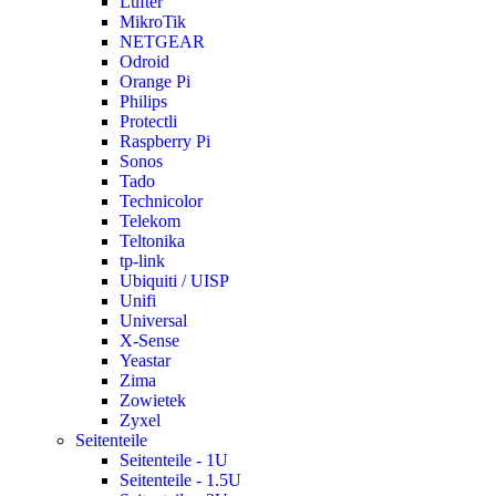
Lüfter
MikroTik
NETGEAR
Odroid
Orange Pi
Philips
Protectli
Raspberry Pi
Sonos
Tado
Technicolor
Telekom
Teltonika
tp-link
Ubiquiti / UISP
Unifi
Universal
X-Sense
Yeastar
Zima
Zowietek
Zyxel
Seitenteile
Seitenteile - 1U
Seitenteile - 1.5U