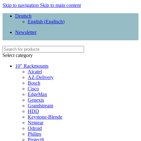
Skip to navigation
Skip to main content
Deutsch
English
(
Englisch
)
Newsletter
Select category
10" Rackmounts
Alcatel
AZ-Delivery
Bosch
Cisco
EdgeMax
Genexis
Grandstream
HDD
Keystone-Blende
Netgear
Odroid
Philips
Protectli