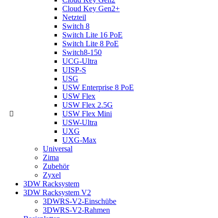
Cloud Key Gen2+
Netzteil
Switch 8
Switch Lite 16 PoE
Switch Lite 8 PoE
Switch8-150
UCG-Ultra
UISP-S
USG
USW Enterprise 8 PoE
USW Flex
USW Flex 2.5G
USW Flex Mini
USW-Ultra
UXG
UXG-Max
Universal
Zima
Zubehör
Zyxel
3DW Racksystem
3DW Racksystem V2
3DWRS-V2-Einschübe
3DWRS-V2-Rahmen