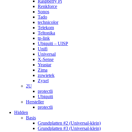
Raspberry Pi
Renkforce
Sonos
Tado
technicolor
Telekom
Teltonika
tp-link
Ubiquiti – UISP
Unifi
Universal
X-Sense
Yeastar
Zima
zowietek
Zyxel
2U
protectli
Ubiquiti
Hersteller
protectli
Hidden
Basis
Grundplatten #2 (Universal-klein)
Grundplatten #3 (Universal-klein)