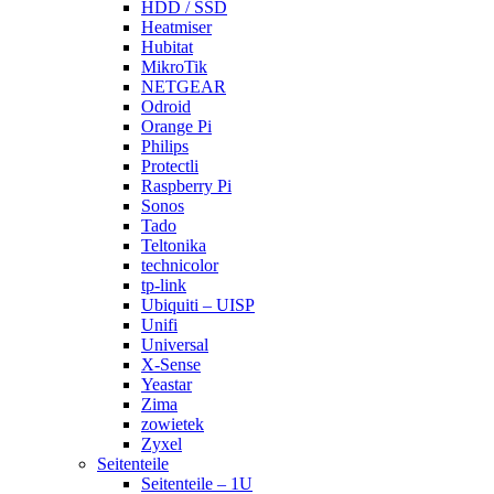
HDD / SSD
Heatmiser
Hubitat
MikroTik
NETGEAR
Odroid
Orange Pi
Philips
Protectli
Raspberry Pi
Sonos
Tado
Teltonika
technicolor
tp-link
Ubiquiti – UISP
Unifi
Universal
X-Sense
Yeastar
Zima
zowietek
Zyxel
Seitenteile
Seitenteile – 1U