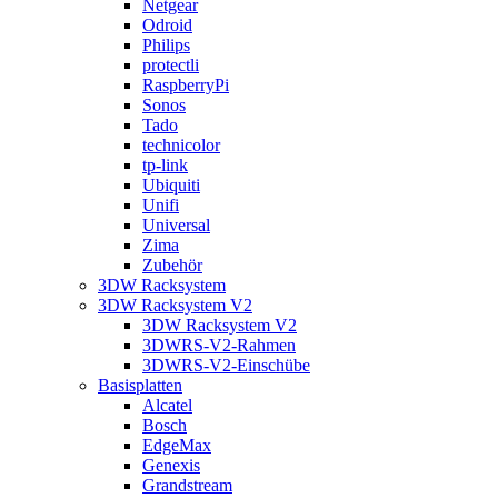
Netgear
Odroid
Philips
protectli
RaspberryPi
Sonos
Tado
technicolor
tp-link
Ubiquiti
Unifi
Universal
Zima
Zubehör
3DW Racksystem
3DW Racksystem V2
3DW Racksystem V2
3DWRS-V2-Rahmen
3DWRS-V2-Einschübe
Basisplatten
Alcatel
Bosch
EdgeMax
Genexis
Grandstream