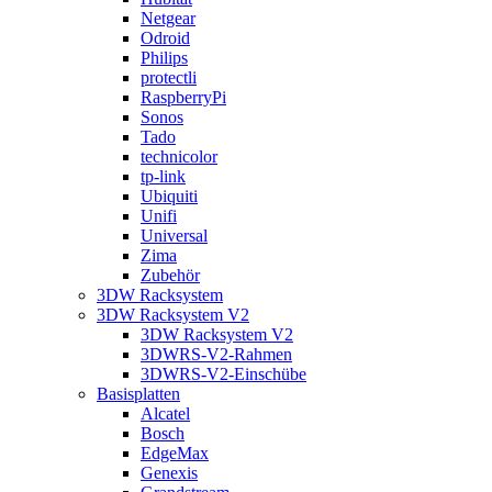
Netgear
Odroid
Philips
protectli
RaspberryPi
Sonos
Tado
technicolor
tp-link
Ubiquiti
Unifi
Universal
Zima
Zubehör
3DW Racksystem
3DW Racksystem V2
3DW Racksystem V2
3DWRS-V2-Rahmen
3DWRS-V2-Einschübe
Basisplatten
Alcatel
Bosch
EdgeMax
Genexis