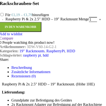
Rackschrauben-Set
Für
€
1,19
–
€
1,79
hinzufügen
Raspberry Pi & 2x 2.5″ HDD – 19″ Rackmount Menge
IN DEN WARENKORB
Add to wishlist
Compare
0
People watching this product now!
Artikelnummer:
3DW-V60-14-G2-1
Kategorien:
19" Rackmounts
,
RaspberryPi
,
HDD
Schlagwörter:
raspberry pi
,
hdd
Share:
Beschreibung
Zusätzliche Informationen
Rezensionen (0)
Raspberry Pi & 2x 2.5″ HDD – 19″ Rackmount. (Höhe 1HE)
Lieferumfang:
Grundplatte zur Befestigung des Gerätes
2x Rackmount Adapter zur Befestigung auf der Rackschiene