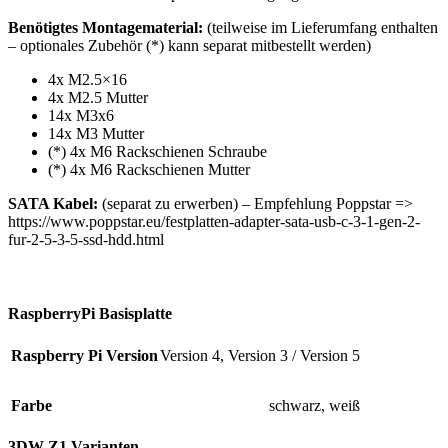
Benötigtes Montagematerial:
(teilweise im Lieferumfang enthalten
– optionales Zubehör (*) kann separat mitbestellt werden)
4x M2.5×16
4x M2.5 Mutter
14x M3x6
14x M3 Mutter
(*) 4x M6 Rackschienen Schraube
(*) 4x M6 Rackschienen Mutter
SATA Kabel:
(separat zu erwerben) – Empfehlung Poppstar =>
https://www.poppstar.eu/festplatten-adapter-sata-usb-c-3-1-gen-2-
fur-2-5-3-5-ssd-hdd.html
RaspberryPi Basisplatte
Raspberry Pi Version
Version 4
,
Version 3 / Version 5
Farbe
schwarz
,
weiß
3DW-Z1 Varianten