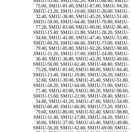
SM1U-55.80
,
SM1U-62.20
,
SM1U-68.60
,
SM1U-
75.00
,
SM1U-81.40
,
SM1U-87.80
,
SM1U-94.20
,
SM1U-13.20
,
SM1U-19.60
,
SM1U-26.00
,
SM1U-
32.40
,
SM1U-38.80
,
SM1U-45.20
,
SM1U-51.60
,
SM1U-58.00
,
SM1U-64.40
,
SM1U-70.80
,
SM1U-
77.20
,
SM1U-83.60
,
SM1U-90.00
,
SM1U-96.40
,
SM1U-15.40
,
SM1U-21.80
,
SM1U-28.20
,
SM1U-
34.60
,
SM1U-41.00
,
SM1U-47.40
,
SM1U-53.80
,
SM1U-60.20
,
SM1U-66.60
,
SM1U-73.00
,
SM1U-
79.40
,
SM1U-85.80
,
SM1U-92.20
,
SM1U-98.60
,
SM1U-11.20
,
SM1U-17.60
,
SM1U-24.00
,
SM1U-
30.40
,
SM1U-36.80
,
SM1U-43.20
,
SM1U-49.60
,
SM1U-56.00
,
SM1U-62.40
,
SM1U-68.80
,
SM1U-
75.20
,
SM1U-81.60
,
SM1U-88.00
,
SM1U-94.40
,
SM1U-13.40
,
SM1U-19.80
,
SM1U-26.20
,
SM1U-
32.60
,
SM1U-39.00
,
SM1U-45.40
,
SM1U-51.80
,
SM1U-58.20
,
SM1U-64.60
,
SM1U-71.00
,
SM1U-
77.40
,
SM1U-83.80
,
SM1U-90.20
,
SM1U-96.60
,
SM1U-15.60
,
SM1U-22.00
,
SM1U-28.40
,
SM1U-
34.80
,
SM1U-41.20
,
SM1U-47.60
,
SM1U-54.00
,
SM1U-60.40
,
SM1U-66.80
,
SM1U-73.20
,
SM1U-
79.60
,
SM1U-86.00
,
SM1U-92.40
,
SM1U-98.80
,
SM1U-11.40
,
SM1U-17.80
,
SM1U-24.20
,
SM1U-
30.60
,
SM1U-37.00
,
SM1U-43.40
,
SM1U-49.80
,
SM1U-56.20
,
SM1U-62.60
,
SM1U-69.00
,
SM1U-