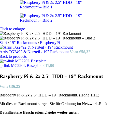
Click to enlarge
Start
/
19" Rackmounts
/
RaspberryPi
Arris TG2492 & Netzteil - 19" Rackmount
Von:
€
58,32
Back to products
tp-link MC220L Baseplate
€
11,90
Raspberry Pi & 2x 2.5″ HDD – 19″ Rackmount
Von:
€
36,25
Raspberry Pi & 2x 2.5″ HDD – 19″ Rackmount. (Höhe 1HE)
Mit diesem Rackmount sorgen Sie für Ordnung im Netzwerk-Rack.
Detailliertere Beschreibung siehe weiter unten