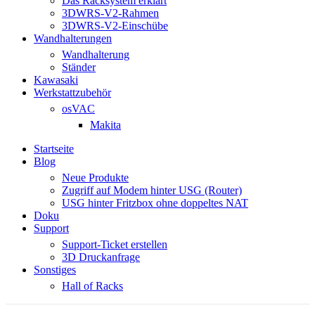
Das Racksystem erklärt
3DWRS-V2-Rahmen
3DWRS-V2-Einschübe
Wandhalterungen
Wandhalterung
Ständer
Kawasaki
Werkstattzubehör
osVAC
Makita
Startseite
Blog
Neue Produkte
Zugriff auf Modem hinter USG (Router)
USG hinter Fritzbox ohne doppeltes NAT
Doku
Support
Support-Ticket erstellen
3D Druckanfrage
Sonstiges
Hall of Racks