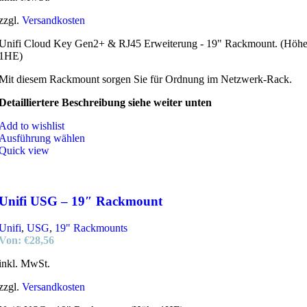
zzgl.
Versandkosten
Unifi Cloud Key Gen2+ & RJ45 Erweiterung - 19" Rackmount. (Höh
1HE)
Mit diesem Rackmount sorgen Sie für Ordnung im Netzwerk-Rack.
Detailliertere Beschreibung siehe weiter unten
Add to wishlist
Ausführung wählen
Quick view
Unifi USG – 19″ Rackmount
Unifi
,
USG
,
19" Rackmounts
Von:
€
28,56
inkl. MwSt.
zzgl.
Versandkosten