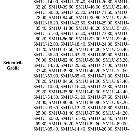
SM1U-14.00
,
SM1U-20.40
,
SM1U-26.80
,
SM1U-
33.20
,
SM1U-39.60
,
SM1U-46.00
,
SM1U-52.40
,
SM1U-58.80
,
SM1U-65.20
,
SM1U-71.60
,
SM1U-
78.00
,
SM1U-84.40
,
SM1U-90.80
,
SM1U-97.20
,
SM1U-16.20
,
SM1U-22.60
,
SM1U-29.00
,
SM1U-
35.40
,
SM1U-41.80
,
SM1U-48.20
,
SM1U-54.60
,
SM1U-61.00
,
SM1U-67.40
,
SM1U-73.80
,
SM1U-
80.20
,
SM1U-86.60
,
SM1U-93.00
,
SM1U-99.40
,
SM1U-12.00
,
SM1U-18.40
,
SM1U-24.80
,
SM1U-
31.20
,
SM1U-37.60
,
SM1U-44.00
,
SM1U-50.40
,
SM1U-56.80
,
SM1U-63.20
,
SM1U-69.60
,
SM1U-
76.00
,
SM1U-82.40
,
SM1U-88.80
,
SM1U-95.20
,
Seitenteil-
SM1U-14.20
,
SM1U-20.60
,
SM1U-27.00
,
SM1U-
Größe
33.40
,
SM1U-39.80
,
SM1U-46.20
,
SM1U-52.60
,
SM1U-59.00
,
SM1U-65.40
,
SM1U-71.80
,
SM1U-
78.20
,
SM1U-84.60
,
SM1U-91.00
,
SM1U-97.40
,
SM1U-10.00
,
SM1U-16.40
,
SM1U-22.80
,
SM1U-
29.20
,
SM1U-35.60
,
SM1U-42.00
,
SM1U-48.40
,
SM1U-54.80
,
SM1U-61.20
,
SM1U-67.60
,
SM1U-
74.00
,
SM1U-80.40
,
SM1U-86.80
,
SM1U-93.20
,
SM1U-99.60
,
SM1U-12.20
,
SM1U-18.60
,
SM1U-
25.00
,
SM1U-31.40
,
SM1U-37.80
,
SM1U-44.20
,
SM1U-50.60
,
SM1U-57.00
,
SM1U-63.40
,
SM1U-
69.80
,
SM1U-76.20
,
SM1U-82.60
,
SM1U-89.00
,
SM1U-95.40
,
SM1U-14.40
,
SM1U-20.80
,
SM1U-