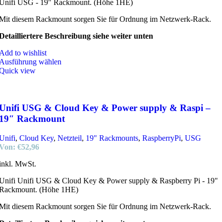
Unifi USG - 19" Rackmount. (Höhe 1HE)
Mit diesem Rackmount sorgen Sie für Ordnung im Netzwerk-Rack.
Detailliertere Beschreibung siehe weiter unten
Add to wishlist
Ausführung wählen
Quick view
Unifi USG & Cloud Key & Power supply & Raspi –
19″ Rackmount
Unifi
,
Cloud Key
,
Netzteil
,
19" Rackmounts
,
RaspberryPi
,
USG
Von:
€
52,96
inkl. MwSt.
Unifi Unifi USG & Cloud Key & Power supply & Raspberry Pi - 19"
Rackmount. (Höhe 1HE)
Mit diesem Rackmount sorgen Sie für Ordnung im Netzwerk-Rack.