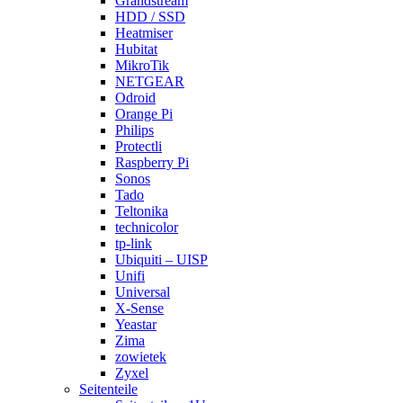
Grandstream
HDD / SSD
Heatmiser
Hubitat
MikroTik
NETGEAR
Odroid
Orange Pi
Philips
Protectli
Raspberry Pi
Sonos
Tado
Teltonika
technicolor
tp-link
Ubiquiti – UISP
Unifi
Universal
X-Sense
Yeastar
Zima
zowietek
Zyxel
Seitenteile