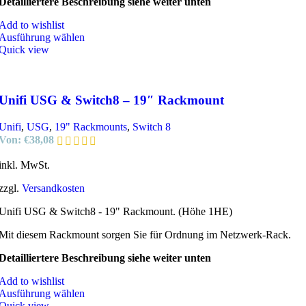
Detailliertere Beschreibung siehe weiter unten
Add to wishlist
Ausführung wählen
Quick view
Unifi USG & Switch8 – 19″ Rackmount
Unifi
,
USG
,
19" Rackmounts
,
Switch 8
Von:
€
38,08
inkl. MwSt.
zzgl.
Versandkosten
Unifi USG & Switch8 - 19" Rackmount. (Höhe 1HE)
Mit diesem Rackmount sorgen Sie für Ordnung im Netzwerk-Rack.
Detailliertere Beschreibung siehe weiter unten
Add to wishlist
Ausführung wählen
Quick view