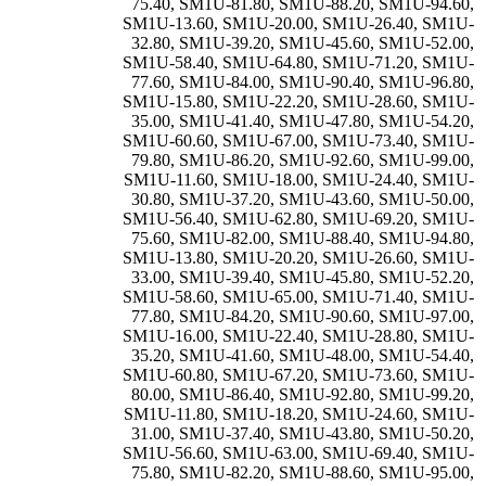
75.40
,
SM1U-81.80
,
SM1U-88.20
,
SM1U-94.60
,
SM1U-13.60
,
SM1U-20.00
,
SM1U-26.40
,
SM1U-
32.80
,
SM1U-39.20
,
SM1U-45.60
,
SM1U-52.00
,
SM1U-58.40
,
SM1U-64.80
,
SM1U-71.20
,
SM1U-
77.60
,
SM1U-84.00
,
SM1U-90.40
,
SM1U-96.80
,
SM1U-15.80
,
SM1U-22.20
,
SM1U-28.60
,
SM1U-
35.00
,
SM1U-41.40
,
SM1U-47.80
,
SM1U-54.20
,
SM1U-60.60
,
SM1U-67.00
,
SM1U-73.40
,
SM1U-
79.80
,
SM1U-86.20
,
SM1U-92.60
,
SM1U-99.00
,
SM1U-11.60
,
SM1U-18.00
,
SM1U-24.40
,
SM1U-
30.80
,
SM1U-37.20
,
SM1U-43.60
,
SM1U-50.00
,
SM1U-56.40
,
SM1U-62.80
,
SM1U-69.20
,
SM1U-
75.60
,
SM1U-82.00
,
SM1U-88.40
,
SM1U-94.80
,
SM1U-13.80
,
SM1U-20.20
,
SM1U-26.60
,
SM1U-
33.00
,
SM1U-39.40
,
SM1U-45.80
,
SM1U-52.20
,
SM1U-58.60
,
SM1U-65.00
,
SM1U-71.40
,
SM1U-
77.80
,
SM1U-84.20
,
SM1U-90.60
,
SM1U-97.00
,
SM1U-16.00
,
SM1U-22.40
,
SM1U-28.80
,
SM1U-
35.20
,
SM1U-41.60
,
SM1U-48.00
,
SM1U-54.40
,
SM1U-60.80
,
SM1U-67.20
,
SM1U-73.60
,
SM1U-
80.00
,
SM1U-86.40
,
SM1U-92.80
,
SM1U-99.20
,
SM1U-11.80
,
SM1U-18.20
,
SM1U-24.60
,
SM1U-
31.00
,
SM1U-37.40
,
SM1U-43.80
,
SM1U-50.20
,
SM1U-56.60
,
SM1U-63.00
,
SM1U-69.40
,
SM1U-
75.80
,
SM1U-82.20
,
SM1U-88.60
,
SM1U-95.00
,