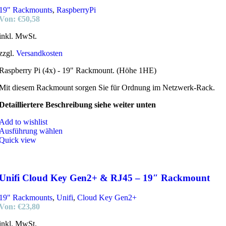
19" Rackmounts
,
RaspberryPi
Von:
€
50,58
inkl. MwSt.
zzgl.
Versandkosten
Raspberry Pi (4x) - 19" Rackmount. (Höhe 1HE)
Mit diesem Rackmount sorgen Sie für Ordnung im Netzwerk-Rack.
Detailliertere Beschreibung siehe weiter unten
Add to wishlist
Ausführung wählen
Quick view
Unifi Cloud Key Gen2+ & RJ45 – 19″ Rackmount
19" Rackmounts
,
Unifi
,
Cloud Key Gen2+
Von:
€
23,80
inkl. MwSt.