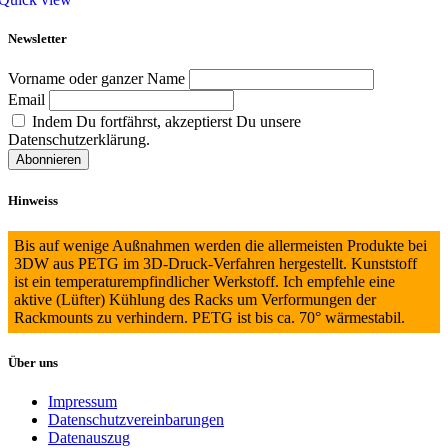
Newsletter
Vorname oder ganzer Name
Email
Indem Du fortfährst, akzeptierst Du unsere
Datenschutzerklärung.
Hinweiss
Bis auf wenige Außnahmen werden die allermeisten Produkte bei
3DW aus PETG im 3D-Druck-Verfahren hergestellt. Kunststoff
ist ein temperaturempfindlicher Werkstoff. Ich empfehle eine
aktive (Lüfter) Kühlung des Racks um Verformungen der
Rackmounts zu verhindern. PETG ist bis ca. 70° wärmestabil.
Über uns
Impressum
Datenschutzvereinbarungen
Datenauszug