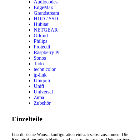
Audiocodes
EdgeMax
Grandstream
HDD / SSD
Hubitat
NETGEAR
Odroid
Philips
Protectli
Raspberry Pi
Sonos
Tado
technicolor
tp-link
Ubiquiti
Unifi
Universal
Zima
Zubehör
Einzelteile
Bau dir deine Wunschkonfiguration einfach selbst zusammen. Die
Kombinationsmöglichkeiten sind nahezu grenzenlos. Dein einziges