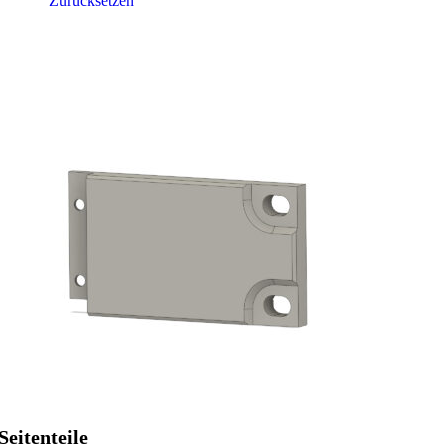
Zurücksetzen
Seitenteile