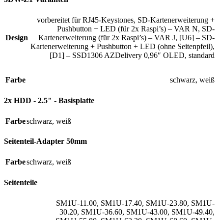
vorbereitet für RJ45-Keystones
,
SD-Kartenerweiterung +
Pushbutton + LED (für 2x Raspi’s) – VAR N
,
SD-
Design
Kartenerweiterung (für 2x Raspi’s) – VAR J
,
[U6] – SD-
Kartenerweiterung + Pushbutton + LED (ohne Seitenpfeil)
,
[D1] – SSD1306 AZDelivery 0,96″ OLED
,
standard
Farbe
schwarz
,
weiß
2x HDD - 2.5" - Basisplatte
Farbe
schwarz
,
weiß
Seitenteil-Adapter 50mm
Farbe
schwarz
,
weiß
Seitenteile
SM1U-11.00
,
SM1U-17.40
,
SM1U-23.80
,
SM1U-
30.20
,
SM1U-36.60
,
SM1U-43.00
,
SM1U-49.40
,