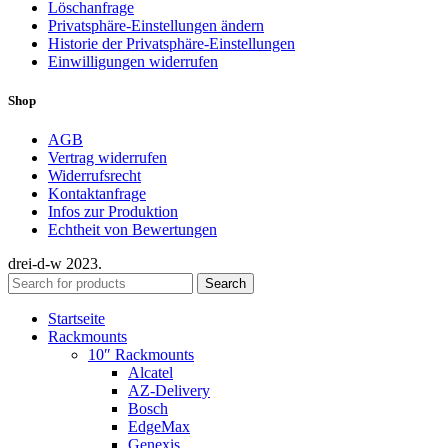
Löschanfrage
Privatsphäre-Einstellungen ändern
Historie der Privatsphäre-Einstellungen
Einwilligungen widerrufen
Shop
AGB
Vertrag widerrufen
Widerrufsrecht
Kontaktanfrage
Infos zur Produktion
Echtheit von Bewertungen
drei-d-w
2023.
Search
Startseite
Rackmounts
10″ Rackmounts
Alcatel
AZ-Delivery
Bosch
EdgeMax
Genexis