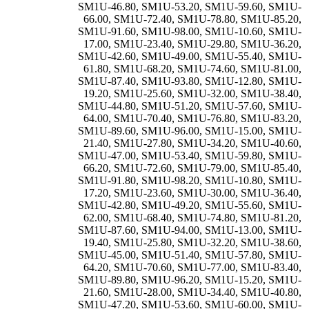
SM1U-46.80
,
SM1U-53.20
,
SM1U-59.60
,
SM1U-
66.00
,
SM1U-72.40
,
SM1U-78.80
,
SM1U-85.20
,
SM1U-91.60
,
SM1U-98.00
,
SM1U-10.60
,
SM1U-
17.00
,
SM1U-23.40
,
SM1U-29.80
,
SM1U-36.20
,
SM1U-42.60
,
SM1U-49.00
,
SM1U-55.40
,
SM1U-
61.80
,
SM1U-68.20
,
SM1U-74.60
,
SM1U-81.00
,
SM1U-87.40
,
SM1U-93.80
,
SM1U-12.80
,
SM1U-
19.20
,
SM1U-25.60
,
SM1U-32.00
,
SM1U-38.40
,
SM1U-44.80
,
SM1U-51.20
,
SM1U-57.60
,
SM1U-
64.00
,
SM1U-70.40
,
SM1U-76.80
,
SM1U-83.20
,
SM1U-89.60
,
SM1U-96.00
,
SM1U-15.00
,
SM1U-
21.40
,
SM1U-27.80
,
SM1U-34.20
,
SM1U-40.60
,
SM1U-47.00
,
SM1U-53.40
,
SM1U-59.80
,
SM1U-
66.20
,
SM1U-72.60
,
SM1U-79.00
,
SM1U-85.40
,
SM1U-91.80
,
SM1U-98.20
,
SM1U-10.80
,
SM1U-
17.20
,
SM1U-23.60
,
SM1U-30.00
,
SM1U-36.40
,
SM1U-42.80
,
SM1U-49.20
,
SM1U-55.60
,
SM1U-
62.00
,
SM1U-68.40
,
SM1U-74.80
,
SM1U-81.20
,
SM1U-87.60
,
SM1U-94.00
,
SM1U-13.00
,
SM1U-
19.40
,
SM1U-25.80
,
SM1U-32.20
,
SM1U-38.60
,
SM1U-45.00
,
SM1U-51.40
,
SM1U-57.80
,
SM1U-
64.20
,
SM1U-70.60
,
SM1U-77.00
,
SM1U-83.40
,
SM1U-89.80
,
SM1U-96.20
,
SM1U-15.20
,
SM1U-
21.60
,
SM1U-28.00
,
SM1U-34.40
,
SM1U-40.80
,
SM1U-47.20
,
SM1U-53.60
,
SM1U-60.00
,
SM1U-