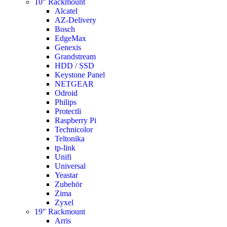
10" Rackmount
Alcatel
AZ-Delivery
Bosch
EdgeMax
Genexis
Grandstream
HDD / SSD
Keystone Panel
NETGEAR
Odroid
Philips
Protectli
Raspberry Pi
Technicolor
Teltonika
tp-link
Unifi
Universal
Yeastar
Zubehör
Zima
Zyxel
19" Rackmount
Arris