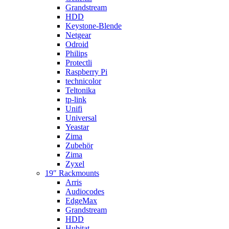
Grandstream
HDD
Keystone-Blende
Netgear
Odroid
Philips
Protectli
Raspberry Pi
technicolor
Teltonika
tp-link
Unifi
Universal
Yeastar
Zima
Zubehör
Zima
Zyxel
19″ Rackmounts
Arris
Audiocodes
EdgeMax
Grandstream
HDD
Hubitat