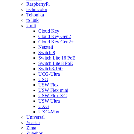
RaspberryPi
technicolor
Teltonika
tp-link
Unifi
Cloud Key
Cloud Key Gen2
Cloud Key Gen2+
Netzteil
Switch 8
Switch Lite 16 PoE
Switch Lite 8 PoE
Switch8-150
UCG-Ultra
USG
USW Flex
USW Flex mini
USW Flex XG
USW Ultra
UXG
UXG-Max
Universal
Yeastar
Zima
Zubehör