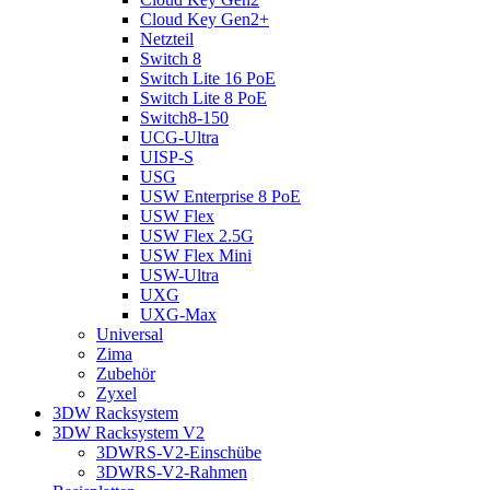
Cloud Key Gen2+
Netzteil
Switch 8
Switch Lite 16 PoE
Switch Lite 8 PoE
Switch8-150
UCG-Ultra
UISP-S
USG
USW Enterprise 8 PoE
USW Flex
USW Flex 2.5G
USW Flex Mini
USW-Ultra
UXG
UXG-Max
Universal
Zima
Zubehör
Zyxel
3DW Racksystem
3DW Racksystem V2
3DWRS-V2-Einschübe
3DWRS-V2-Rahmen