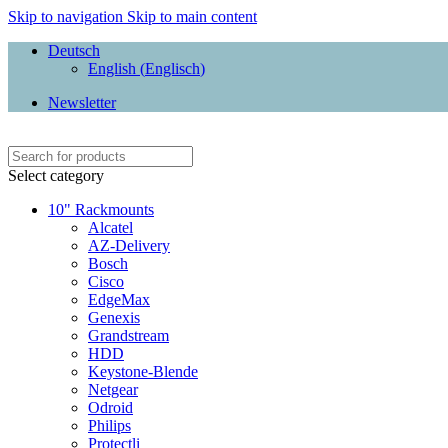
Skip to navigation
Skip to main content
Deutsch
English
(
Englisch
)
Newsletter
Select category
10" Rackmounts
Alcatel
AZ-Delivery
Bosch
Cisco
EdgeMax
Genexis
Grandstream
HDD
Keystone-Blende
Netgear
Odroid
Philips
Protectli