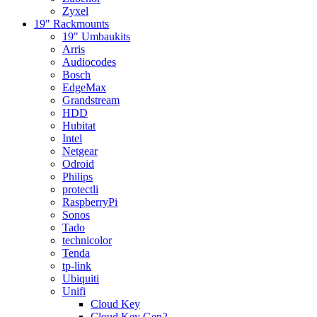
Zyxel
19" Rackmounts
19" Umbaukits
Arris
Audiocodes
Bosch
EdgeMax
Grandstream
HDD
Hubitat
Intel
Netgear
Odroid
Philips
protectli
RaspberryPi
Sonos
Tado
technicolor
Tenda
tp-link
Ubiquiti
Unifi
Cloud Key
Cloud Key Gen2