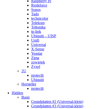
Raspberry Pi
Renkforce
Sonos
Tado
technicolor
Telekom
Teltonika
tp-link
Ubiquiti – UISP
Unifi
Universal
X-Sense
Yeastar
Zima
zowietek
Zyxel
2U
protectli
Ubiquiti
Hersteller
protectli
Hidden
Basis
Grundplatten #2 (Universal-klein)
Grundplatten #3 (Universal-klein)