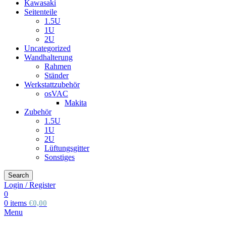
Kawasaki
Seitenteile
1.5U
1U
2U
Uncategorized
Wandhalterung
Rahmen
Ständer
Werkstattzubehör
osVAC
Makita
Zubehör
1.5U
1U
2U
Lüftungsgitter
Sonstiges
Search
Login / Register
0
0
items
€
0,00
Menu