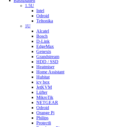
Basisplatten
1.5U
Intel
Odroid
Teltonika
1U
Alcatel
Bosch
D-Link
EdgeMax
Genexis
Grandstream
HDD / SSD
Heatmiser
Home Assistant
Hubitat
icy box
JetKVM
Lüfter
MikroTik
NETGEAR
Odroid
Orange Pi
Philips
Protectli