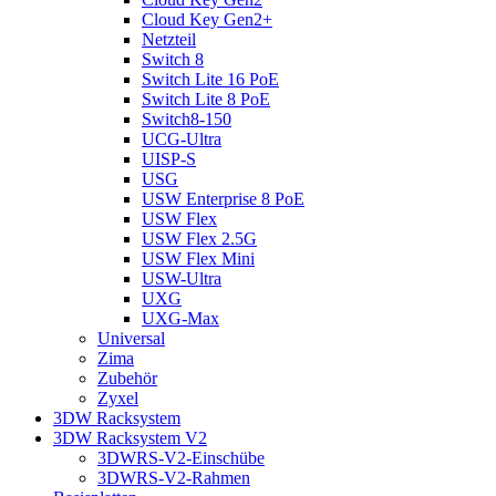
Cloud Key Gen2+
Netzteil
Switch 8
Switch Lite 16 PoE
Switch Lite 8 PoE
Switch8-150
UCG-Ultra
UISP-S
USG
USW Enterprise 8 PoE
USW Flex
USW Flex 2.5G
USW Flex Mini
USW-Ultra
UXG
UXG-Max
Universal
Zima
Zubehör
Zyxel
3DW Racksystem
3DW Racksystem V2
3DWRS-V2-Einschübe
3DWRS-V2-Rahmen