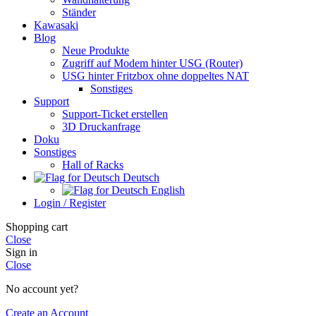
Ständer
Kawasaki
Blog
Neue Produkte
Zugriff auf Modem hinter USG (Router)
USG hinter Fritzbox ohne doppeltes NAT
Sonstiges
Support
Support-Ticket erstellen
3D Druckanfrage
Doku
Sonstiges
Hall of Racks
Deutsch
English
Login / Register
Shopping cart
Close
Sign in
Close
No account yet?
Create an Account