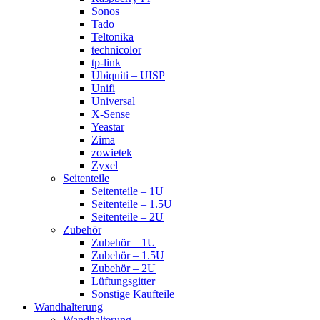
Sonos
Tado
Teltonika
technicolor
tp-link
Ubiquiti – UISP
Unifi
Universal
X-Sense
Yeastar
Zima
zowietek
Zyxel
Seitenteile
Seitenteile – 1U
Seitenteile – 1.5U
Seitenteile – 2U
Zubehör
Zubehör – 1U
Zubehör – 1.5U
Zubehör – 2U
Lüftungsgitter
Sonstige Kaufteile
Wandhalterung
Wandhalterung