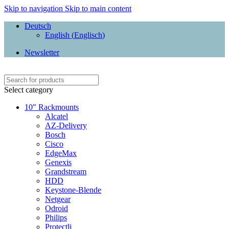
Skip to navigation
Skip to main content
Deutsch
English
(
Englisch
)
Newsletter
Select category
10" Rackmounts
Alcatel
AZ-Delivery
Bosch
Cisco
EdgeMax
Genexis
Grandstream
HDD
Keystone-Blende
Netgear
Odroid
Philips
Protectli