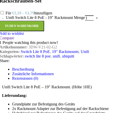
Rackschrauben-Set
Für
€
1,19
–
€
1,79
hinzufügen
Unifi Switch Lite 8 PoE - 19" Rackmount Menge
IN DEN WARENKORB
Add to wishlist
Compare
1
People watching this product now!
Artikelnummer:
3DW-V21-02-G2
Kategorien:
Switch Lite 8 PoE
,
19" Rackmounts
,
Unifi
Schlagwörter:
switch lite 8 poe
,
unifi
,
ubiquiti
Share:
Beschreibung
Zusätzliche Informationen
Rezensionen (0)
Unifi Switch Lite 8 PoE – 19″ Rackmount. (Höhe 1HE)
Lieferumfang:
Grundplatte zur Befestigung des Geräts
2x Rackmount Adapter zur Befestigung auf der Rackschiene