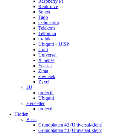
Raspberry Pi
Renkforce
Sonos
Tado
technicolor
Telekom
Teltonika
tp-link
Ubiquiti – UISP
Unifi
Universal
X-Sense
Yeastar
Zima
zowietek
Zyxel
2U
protectli
Ubiquiti
Hersteller
protectli
Hidden
Basis
Grundplatten #2 (Universal-klein)
Grundplatten #3 (Universal-klein)