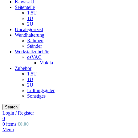
Kawasaki
Seitenteile
1.5U
1U
2U
Uncategorized
Wandhalterung
Rahmen
Ständer
Werkstattzubehör
osVAC
Makita
Zubehör
1.5U
1U
2U
Lüftungsgitter
Sonstiges
Search
Login / Register
0
0
items
€
0,00
Menu