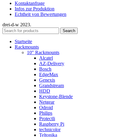
Kontaktanfrage
Infos zur Produktion
Echtheit von Bewertungen
drei-d-w
2023.
Search
Startseite
Rackmounts
10″ Rackmounts
Alcatel
AZ-Delivery
Bosch
EdgeMax
Genexis
Grandstream
HDD
Keystone-Blende
Netgear
Odroid
Philips
Protectli
Raspberry Pi
technicolor
Teltonika