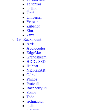
Teltonika
tp-link
Unifi
Universal
Yeastar
Zubehör
Zima
Zyxel
19" Rackmount
Arris
Audiocodes
EdgeMax
Grandstream
HDD / SSD
Hubitat
NETGEAR
Odroid
Philips
Protectli
Raspberry Pi
Sonos
Tado
technicolor
tp-link