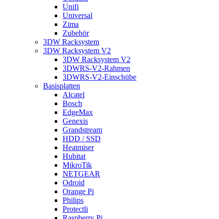
Unifi
Universal
Zima
Zubehör
3DW Racksystem
3DW Racksystem V2
3DW Racksystem V2
3DWRS-V2-Rahmen
3DWRS-V2-Einschübe
Basisplatten
Alcatel
Bosch
EdgeMax
Genexis
Grandstream
HDD / SSD
Heatmiser
Hubitat
MikroTik
NETGEAR
Odroid
Orange Pi
Philips
Protectli
Raspberry Pi