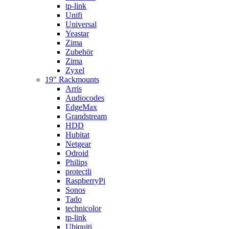
tp-link
Unifi
Universal
Yeastar
Zima
Zubehör
Zima
Zyxel
19″ Rackmounts
Arris
Audiocodes
EdgeMax
Grandstream
HDD
Hubitat
Netgear
Odroid
Philips
protectli
RaspberryPi
Sonos
Tado
technicolor
tp-link
Ubiquiti