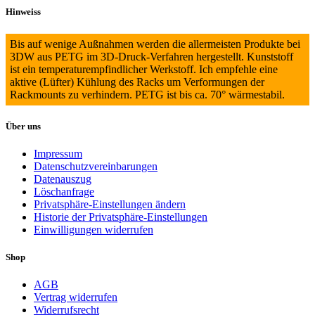
Hinweiss
Bis auf wenige Außnahmen werden die allermeisten Produkte bei
3DW aus PETG im 3D-Druck-Verfahren hergestellt. Kunststoff
ist ein temperaturempfindlicher Werkstoff. Ich empfehle eine
aktive (Lüfter) Kühlung des Racks um Verformungen der
Rackmounts zu verhindern. PETG ist bis ca. 70° wärmestabil.
Über uns
Impressum
Datenschutzvereinbarungen
Datenauszug
Löschanfrage
Privatsphäre-Einstellungen ändern
Historie der Privatsphäre-Einstellungen
Einwilligungen widerrufen
Shop
AGB
Vertrag widerrufen
Widerrufsrecht