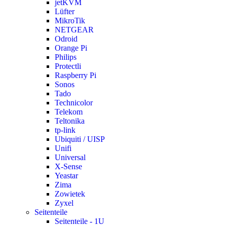
jetKVM
Lüfter
MikroTik
NETGEAR
Odroid
Orange Pi
Philips
Protectli
Raspberry Pi
Sonos
Tado
Technicolor
Telekom
Teltonika
tp-link
Ubiquiti / UISP
Unifi
Universal
X-Sense
Yeastar
Zima
Zowietek
Zyxel
Seitenteile
Seitenteile - 1U