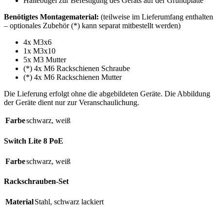
Haltebügel zur Befestigung des Geräts auf der Grundplatte
Benötigtes Montagematerial:
(teilweise im Lieferumfang enthalten
– optionales Zubehör (*) kann separat mitbestellt werden)
4x M3x6
1x M3x10
5x M3 Mutter
(*) 4x M6 Rackschienen Schraube
(*) 4x M6 Rackschienen Mutter
Die Lieferung erfolgt ohne die abgebildeten Geräte. Die Abbildung
der Geräte dient nur zur Veranschaulichung.
Farbe
schwarz
,
weiß
Switch Lite 8 PoE
Farbe
schwarz
,
weiß
Rackschrauben-Set
Material
Stahl
,
schwarz lackiert