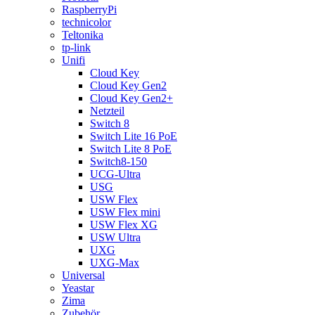
RaspberryPi
technicolor
Teltonika
tp-link
Unifi
Cloud Key
Cloud Key Gen2
Cloud Key Gen2+
Netzteil
Switch 8
Switch Lite 16 PoE
Switch Lite 8 PoE
Switch8-150
UCG-Ultra
USG
USW Flex
USW Flex mini
USW Flex XG
USW Ultra
UXG
UXG-Max
Universal
Yeastar
Zima
Zubehör