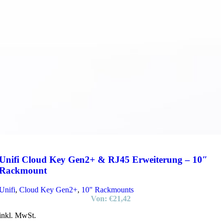
Unifi Cloud Key Gen2+ & RJ45 Erweiterung – 10″
Rackmount
Unifi
,
Cloud Key Gen2+
,
10" Rackmounts
Von:
€
21,42
inkl. MwSt.