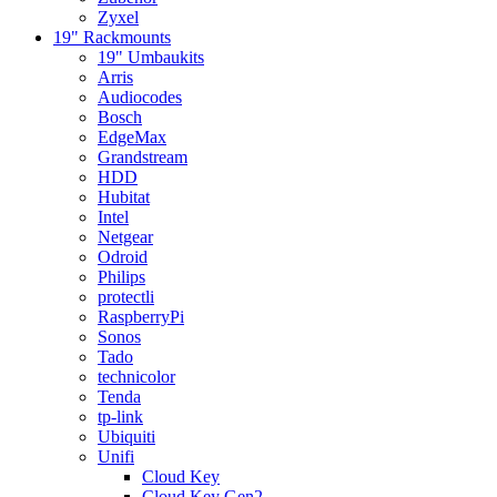
Zyxel
19" Rackmounts
19" Umbaukits
Arris
Audiocodes
Bosch
EdgeMax
Grandstream
HDD
Hubitat
Intel
Netgear
Odroid
Philips
protectli
RaspberryPi
Sonos
Tado
technicolor
Tenda
tp-link
Ubiquiti
Unifi
Cloud Key
Cloud Key Gen2