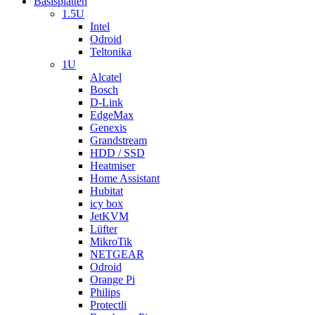
Basisplatten
1.5U
Intel
Odroid
Teltonika
1U
Alcatel
Bosch
D-Link
EdgeMax
Genexis
Grandstream
HDD / SSD
Heatmiser
Home Assistant
Hubitat
icy box
JetKVM
Lüfter
MikroTik
NETGEAR
Odroid
Orange Pi
Philips
Protectli