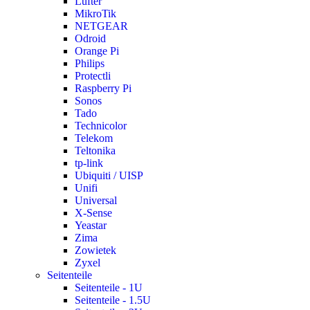
Lüfter
MikroTik
NETGEAR
Odroid
Orange Pi
Philips
Protectli
Raspberry Pi
Sonos
Tado
Technicolor
Telekom
Teltonika
tp-link
Ubiquiti / UISP
Unifi
Universal
X-Sense
Yeastar
Zima
Zowietek
Zyxel
Seitenteile
Seitenteile - 1U
Seitenteile - 1.5U