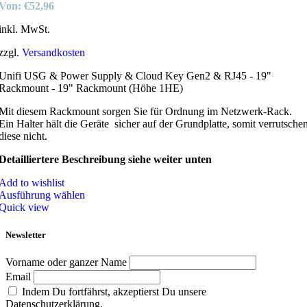
Von:
€
52,96
inkl. MwSt.
zzgl.
Versandkosten
Unifi USG & Power Supply & Cloud Key Gen2 & RJ45 - 19"
Rackmount - 19" Rackmount (Höhe 1HE)
Mit diesem Rackmount sorgen Sie für Ordnung im Netzwerk-Rack.
Ein Halter hält die Geräte sicher auf der Grundplatte, somit verrutsche
diese nicht.
Detailliertere Beschreibung siehe weiter unten
Add to wishlist
Ausführung wählen
Quick view
Newsletter
Vorname oder ganzer Name
Email
Indem Du fortfährst, akzeptierst Du unsere
Datenschutzerklärung.