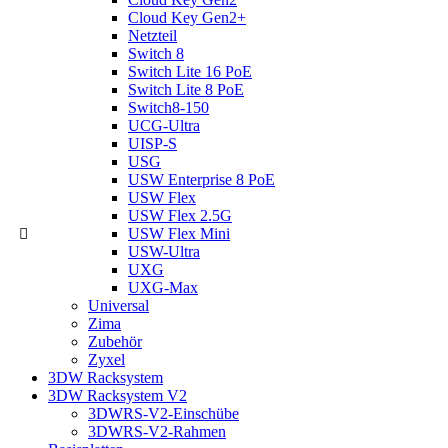
Cloud Key Gen2+
Netzteil
Switch 8
Switch Lite 16 PoE
Switch Lite 8 PoE
Switch8-150
UCG-Ultra
UISP-S
USG
USW Enterprise 8 PoE
USW Flex
USW Flex 2.5G
USW Flex Mini
USW-Ultra
UXG
UXG-Max
Universal
Zima
Zubehör
Zyxel
3DW Racksystem
3DW Racksystem V2
3DWRS-V2-Einschübe
3DWRS-V2-Rahmen