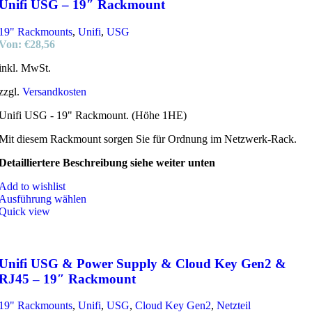
Unifi USG – 19″ Rackmount
19" Rackmounts
,
Unifi
,
USG
Von:
€
28,56
inkl. MwSt.
zzgl.
Versandkosten
Unifi USG - 19" Rackmount. (Höhe 1HE)
Mit diesem Rackmount sorgen Sie für Ordnung im Netzwerk-Rack.
Detailliertere Beschreibung siehe weiter unten
Add to wishlist
Ausführung wählen
Quick view
Unifi USG & Power Supply & Cloud Key Gen2 &
RJ45 – 19″ Rackmount
19" Rackmounts
,
Unifi
,
USG
,
Cloud Key Gen2
,
Netzteil