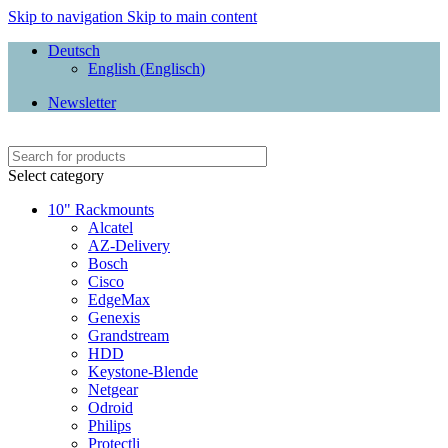
Skip to navigation
Skip to main content
Deutsch
English
(
Englisch
)
Newsletter
Select category
10" Rackmounts
Alcatel
AZ-Delivery
Bosch
Cisco
EdgeMax
Genexis
Grandstream
HDD
Keystone-Blende
Netgear
Odroid
Philips
Protectli