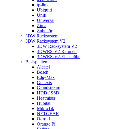
tp-link
Ubiquiti
Unifi
Universal
Zima
Zubehör
3DW Racksystem
3DW Racksystem V2
3DW Racksystem V2
3DWRS-V2-Rahmen
3DWRS-V2-Einschübe
Basisplatten
Alcatel
Bosch
EdgeMax
Genexis
Grandstream
HDD / SSD
Heatmiser
Hubitat
MikroTik
NETGEAR
Odroid
Orange Pi