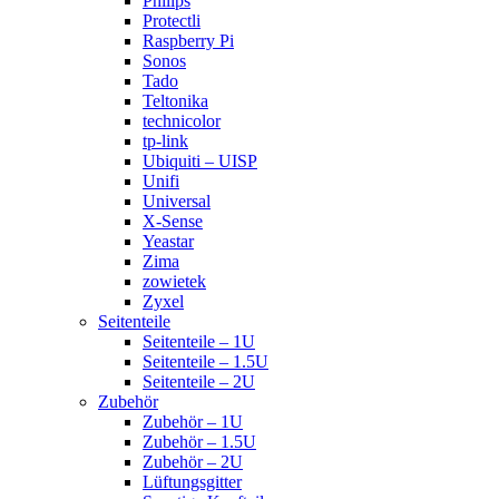
Philips
Protectli
Raspberry Pi
Sonos
Tado
Teltonika
technicolor
tp-link
Ubiquiti – UISP
Unifi
Universal
X-Sense
Yeastar
Zima
zowietek
Zyxel
Seitenteile
Seitenteile – 1U
Seitenteile – 1.5U
Seitenteile – 2U
Zubehör
Zubehör – 1U
Zubehör – 1.5U
Zubehör – 2U
Lüftungsgitter