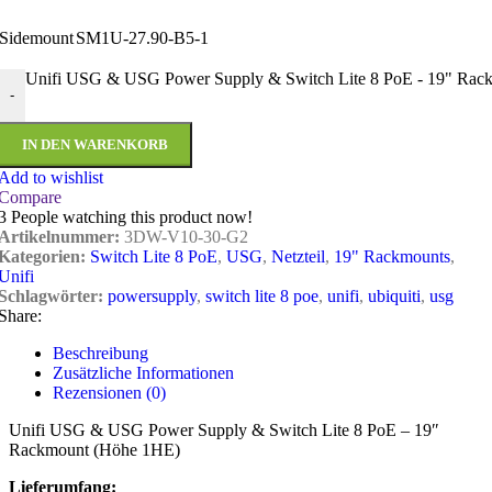
Sidemount
SM1U-27.90-B5-1
Unifi USG & USG Power Supply & Switch Lite 8 PoE - 19" Ra
-
IN DEN WARENKORB
Add to wishlist
Compare
3
People watching this product now!
Artikelnummer:
3DW-V10-30-G2
Kategorien:
Switch Lite 8 PoE
,
USG
,
Netzteil
,
19" Rackmounts
,
Unifi
Schlagwörter:
powersupply
,
switch lite 8 poe
,
unifi
,
ubiquiti
,
usg
Share:
Beschreibung
Zusätzliche Informationen
Rezensionen (0)
Unifi USG & USG Power Supply & Switch Lite 8 PoE – 19″
Rackmount (Höhe 1HE)
Lieferumfang: