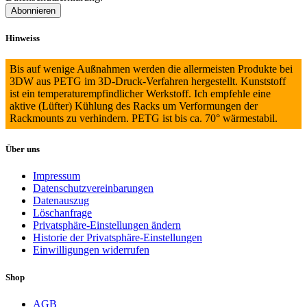
Hinweiss
Bis auf wenige Außnahmen werden die allermeisten Produkte bei
3DW aus PETG im 3D-Druck-Verfahren hergestellt. Kunststoff
ist ein temperaturempfindlicher Werkstoff. Ich empfehle eine
aktive (Lüfter) Kühlung des Racks um Verformungen der
Rackmounts zu verhindern. PETG ist bis ca. 70° wärmestabil.
Über uns
Impressum
Datenschutzvereinbarungen
Datenauszug
Löschanfrage
Privatsphäre-Einstellungen ändern
Historie der Privatsphäre-Einstellungen
Einwilligungen widerrufen
Shop
AGB