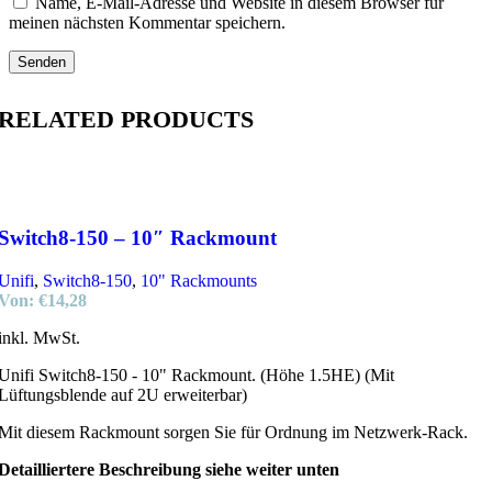
Name, E-Mail-Adresse und Website in diesem Browser für
meinen nächsten Kommentar speichern.
RELATED PRODUCTS
Switch8-150 – 10″ Rackmount
Unifi
,
Switch8-150
,
10" Rackmounts
Von:
€
14,28
inkl. MwSt.
Unifi Switch8-150 - 10" Rackmount. (Höhe 1.5HE) (Mit
Lüftungsblende auf 2U erweiterbar)
Mit diesem Rackmount sorgen Sie für Ordnung im Netzwerk-Rack.
Detailliertere Beschreibung siehe weiter unten