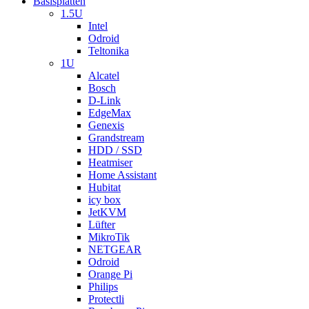
Basisplatten
1.5U
Intel
Odroid
Teltonika
1U
Alcatel
Bosch
D-Link
EdgeMax
Genexis
Grandstream
HDD / SSD
Heatmiser
Home Assistant
Hubitat
icy box
JetKVM
Lüfter
MikroTik
NETGEAR
Odroid
Orange Pi
Philips
Protectli