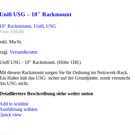
Unifi USG – 10″ Rackmount
10" Rackmounts
,
Unifi
,
USG
Von:
€
16,66
inkl. MwSt.
zzgl.
Versandkosten
Unifi USG - 10" Rackmount. (Höhe 1HE)
Mit diesem Rackmount sorgen Sie für Ordnung im Netzwerk-Rack.
Ein Halter hält das USG sicher auf der Grundplatte, somit verrutscht
das USG nicht.
Detailliertere Beschreibung siehe weiter unten
Add to wishlist
Ausführung wählen
Quick view