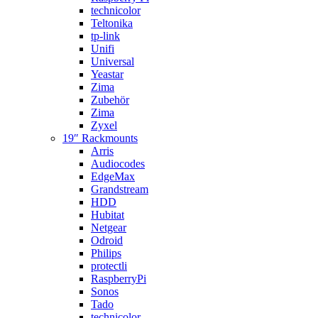
technicolor
Teltonika
tp-link
Unifi
Universal
Yeastar
Zima
Zubehör
Zima
Zyxel
19″ Rackmounts
Arris
Audiocodes
EdgeMax
Grandstream
HDD
Hubitat
Netgear
Odroid
Philips
protectli
RaspberryPi
Sonos
Tado
technicolor