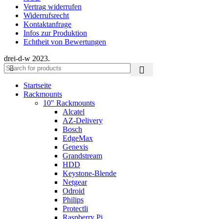
Vertrag widerrufen
Widerrufsrecht
Kontaktanfrage
Infos zur Produktion
Echtheit von Bewertungen
drei-d-w
2023.
Startseite
Rackmounts
10″ Rackmounts
Alcatel
AZ-Delivery
Bosch
EdgeMax
Genexis
Grandstream
HDD
Keystone-Blende
Netgear
Odroid
Philips
Protectli
Raspberry Pi