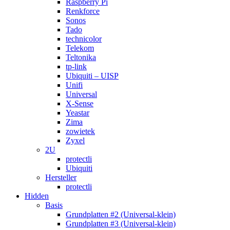
Raspberry Pi
Renkforce
Sonos
Tado
technicolor
Telekom
Teltonika
tp-link
Ubiquiti – UISP
Unifi
Universal
X-Sense
Yeastar
Zima
zowietek
Zyxel
2U
protectli
Ubiquiti
Hersteller
protectli
Hidden
Basis
Grundplatten #2 (Universal-klein)
Grundplatten #3 (Universal-klein)