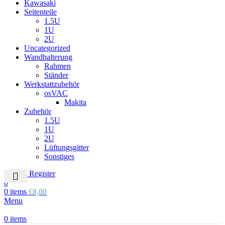
Kawasaki
Seitenteile
1.5U
1U
2U
Uncategorized
Wandhalterung
Rahmen
Ständer
Werkstattzubehör
osVAC
Makita
Zubehör
1.5U
1U
2U
Lüftungsgitter
Sonstiges
Login / Register
0
0
items
€
0,00
Menu
0
items