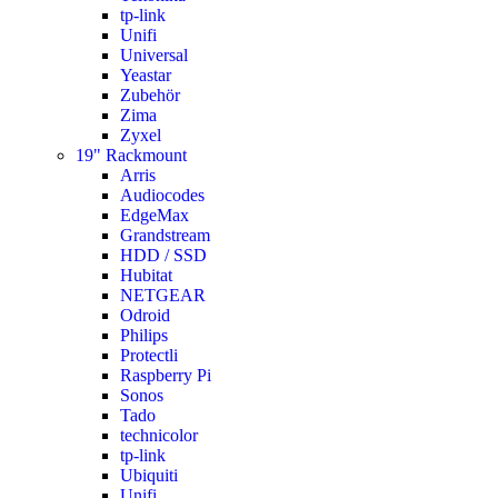
tp-link
Unifi
Universal
Yeastar
Zubehör
Zima
Zyxel
19" Rackmount
Arris
Audiocodes
EdgeMax
Grandstream
HDD / SSD
Hubitat
NETGEAR
Odroid
Philips
Protectli
Raspberry Pi
Sonos
Tado
technicolor
tp-link
Ubiquiti
Unifi