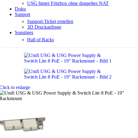
USG hinter Fritzbox ohne doppeltes NAT
Doku
Support
Support-Ticket erstellen
3D Druckanfrage
Sonstiges
Hall of Racks
Click to enlarge