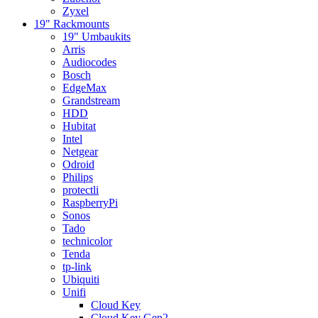
Zyxel
19" Rackmounts
19" Umbaukits
Arris
Audiocodes
Bosch
EdgeMax
Grandstream
HDD
Hubitat
Intel
Netgear
Odroid
Philips
protectli
RaspberryPi
Sonos
Tado
technicolor
Tenda
tp-link
Ubiquiti
Unifi
Cloud Key
Cloud Key Gen2