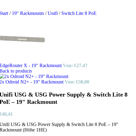
Start
/
19" Rackmounts
/
Unifi
/
Switch Lite 8 PoE
EdgeRouter X - 19" Rackmount
Von:
€
27,47
Back to products
2x Odroid N2+ - 19" Rackmount
Von:
€
38,08
Unifi USG & USG Power Supply & Switch Lite 8
PoE – 19″ Rackmount
€
46,41
Unifi USG & USG Power Supply & Switch Lite 8 PoE – 19″
Rackmount (Höhe 1HE)