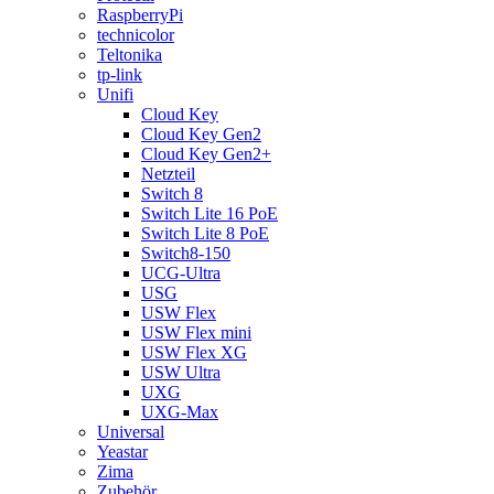
RaspberryPi
technicolor
Teltonika
tp-link
Unifi
Cloud Key
Cloud Key Gen2
Cloud Key Gen2+
Netzteil
Switch 8
Switch Lite 16 PoE
Switch Lite 8 PoE
Switch8-150
UCG-Ultra
USG
USW Flex
USW Flex mini
USW Flex XG
USW Ultra
UXG
UXG-Max
Universal
Yeastar
Zima
Zubehör