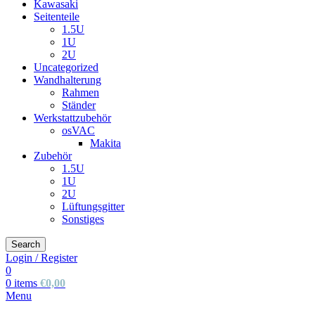
Kawasaki
Seitenteile
1.5U
1U
2U
Uncategorized
Wandhalterung
Rahmen
Ständer
Werkstattzubehör
osVAC
Makita
Zubehör
1.5U
1U
2U
Lüftungsgitter
Sonstiges
Search
Login / Register
0
0
items
€
0,00
Menu