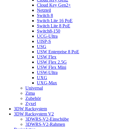
Cloud Key Gen2+
Netzteil
Switch 8
Switch Lite 16 PoE
Switch Lite 8 PoE
Switch8-150
UCG-Ultra
UISP-S
USG
USW Enterprise 8 PoE
USW Flex
USW Flex 2.5G
USW Flex Mini
USW-Ultra
UXG
UXG-Max
Universal
Zima
Zubehör
Zyxel
3DW Racksystem
3DW Racksystem V2
3DWRS-V2-Einschübe
3DWRS-V2-Rahmen