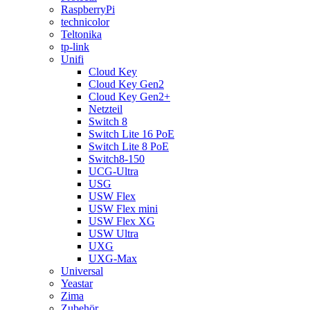
RaspberryPi
technicolor
Teltonika
tp-link
Unifi
Cloud Key
Cloud Key Gen2
Cloud Key Gen2+
Netzteil
Switch 8
Switch Lite 16 PoE
Switch Lite 8 PoE
Switch8-150
UCG-Ultra
USG
USW Flex
USW Flex mini
USW Flex XG
USW Ultra
UXG
UXG-Max
Universal
Yeastar
Zima
Zubehör