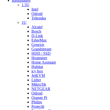
Basisplatten
1.5U
Intel
Odroid
Teltonika
1U
Alcatel
Bosch
D-Link
EdgeMax
Genexis
Grandstream
HDD / SSD
Heatmiser
Home Assistant
Hubitat
icy box
JetKVM
Lüfter
MikroTik
NETGEAR
Odroid
Orange Pi
Philips
Protectli