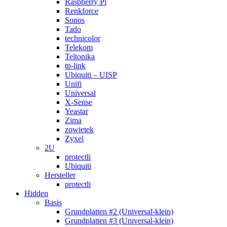
Raspberry Pi
Renkforce
Sonos
Tado
technicolor
Telekom
Teltonika
tp-link
Ubiquiti – UISP
Unifi
Universal
X-Sense
Yeastar
Zima
zowietek
Zyxel
2U
protectli
Ubiquiti
Hersteller
protectli
Hidden
Basis
Grundplatten #2 (Universal-klein)
Grundplatten #3 (Universal-klein)