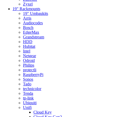
Zyxel
19" Rackmounts
19" Umbaukits
Arris
Audiocodes
Bosch
EdgeMax
Grandstream
HDD
Hubitat
Intel
Netgear
Odroid
Philips
protectli
RaspberryPi
Sonos
Tado
technicolor
Tenda
tp-link
Ubiquiti
Unifi
Cloud Key
Cloud Key Gen2