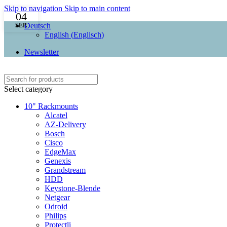
Skip to navigation
Skip to main content
04
Deutsch
SEP.
English
(
Englisch
)
Newsletter
Select category
10" Rackmounts
Alcatel
AZ-Delivery
Bosch
Cisco
EdgeMax
Genexis
Grandstream
HDD
Keystone-Blende
Netgear
Odroid
Philips
Protectli