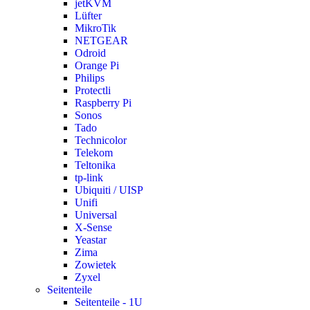
jetKVM
Lüfter
MikroTik
NETGEAR
Odroid
Orange Pi
Philips
Protectli
Raspberry Pi
Sonos
Tado
Technicolor
Telekom
Teltonika
tp-link
Ubiquiti / UISP
Unifi
Universal
X-Sense
Yeastar
Zima
Zowietek
Zyxel
Seitenteile
Seitenteile - 1U