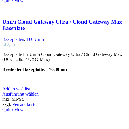
Quick view
UniFi Cloud Gateway Ultra / Cloud Gateway Max
Baseplate
Basisplatten
,
1U
,
Unifi
€
17,55
Basisplatte für UniFi Cloud Gateway Ultra / Cloud Gateway Max
(UCG-Ultra / UXG-Max)
Breite der Basisplatte: 170,30mm
Add to wishlist
Dieses
Ausführung wählen
Produkt
inkl. MwSt.
weist
zzgl.
Versandkosten
mehrere
Quick view
Varianten
auf.
Die