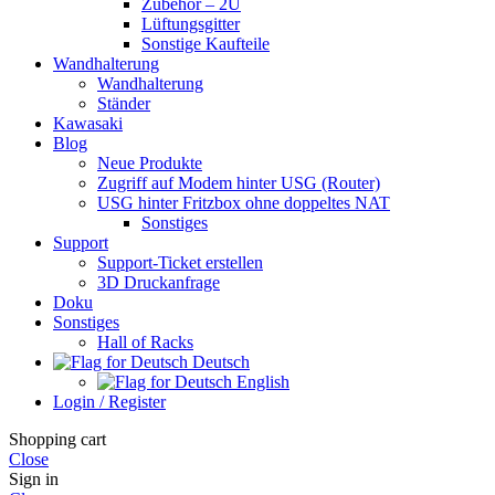
Zubehör – 2U
Lüftungsgitter
Sonstige Kaufteile
Wandhalterung
Wandhalterung
Ständer
Kawasaki
Blog
Neue Produkte
Zugriff auf Modem hinter USG (Router)
USG hinter Fritzbox ohne doppeltes NAT
Sonstiges
Support
Support-Ticket erstellen
3D Druckanfrage
Doku
Sonstiges
Hall of Racks
Deutsch
English
Login / Register
Shopping cart
Close
Sign in