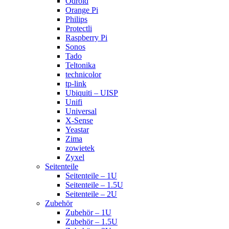
Odroid
Orange Pi
Philips
Protectli
Raspberry Pi
Sonos
Tado
Teltonika
technicolor
tp-link
Ubiquiti – UISP
Unifi
Universal
X-Sense
Yeastar
Zima
zowietek
Zyxel
Seitenteile
Seitenteile – 1U
Seitenteile – 1.5U
Seitenteile – 2U
Zubehör
Zubehör – 1U
Zubehör – 1.5U