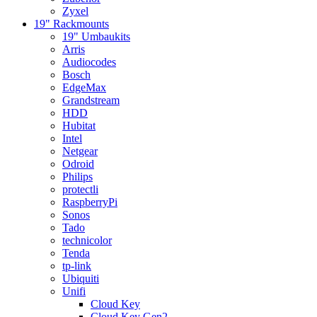
Zyxel
19" Rackmounts
19" Umbaukits
Arris
Audiocodes
Bosch
EdgeMax
Grandstream
HDD
Hubitat
Intel
Netgear
Odroid
Philips
protectli
RaspberryPi
Sonos
Tado
technicolor
Tenda
tp-link
Ubiquiti
Unifi
Cloud Key
Cloud Key Gen2