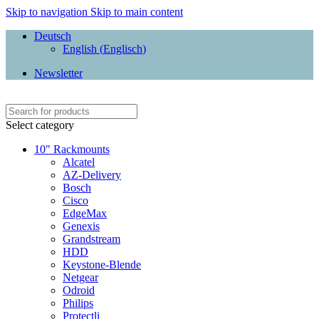
Skip to navigation
Skip to main content
Deutsch
English
(
Englisch
)
Newsletter
Select category
10" Rackmounts
Alcatel
AZ-Delivery
Bosch
Cisco
EdgeMax
Genexis
Grandstream
HDD
Keystone-Blende
Netgear
Odroid
Philips
Protectli