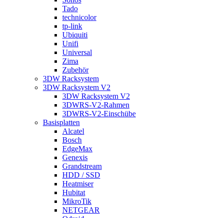
Tado
technicolor
tp-link
Ubiquiti
Unifi
Universal
Zima
Zubehör
3DW Racksystem
3DW Racksystem V2
3DW Racksystem V2
3DWRS-V2-Rahmen
3DWRS-V2-Einschübe
Basisplatten
Alcatel
Bosch
EdgeMax
Genexis
Grandstream
HDD / SSD
Heatmiser
Hubitat
MikroTik
NETGEAR