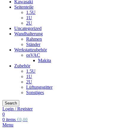
Kawasaki
Seitenteile
1.5U
1U
2U
Uncategorized
Wandhalterung
Rahmen
Ständer
Werkstattzubehör
osVAC
Makita
Zubehör
1.5U
1U
2U
Lüftungsgitter
Sonstiges
Search
Login / Register
0
0
items
€
0,00
Menu