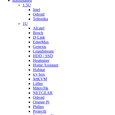
Basisplatten
1.5U
Intel
Odroid
Teltonika
1U
Alcatel
Bosch
D-Link
EdgeMax
Genexis
Grandstream
HDD / SSD
Heatmiser
Home Assistant
Hubitat
icy box
JetKVM
Lüfter
MikroTik
NETGEAR
Odroid
Orange Pi
Philips
Protectli