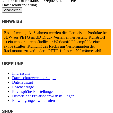
Indem Du fortfährst, akzeptierst Du unsere
Datenschutzerklärung.
HINWEISS
Bis auf wenige Außnahmen werden die allermeisten Produkte bei
3DW aus PETG im 3D-Druck-Verfahren hergestellt. Kunststoff
ist ein temperaturempfindlicher Werkstoff. Ich empfehle eine
aktive (Lüfter) Kühlung des Racks um Verformungen der
Rackmounts zu verhindern. PETG ist bis ca. 70° wärmestabil.
ÜBER UNS
Impressum
Datenschutzvereinbarungen
Datenauszug
Löschanfrage
Privatsphäre-Einstellungen ändern
Historie der Privatsphäre-Einstellungen
Einwilligungen widerrufen
SHOP