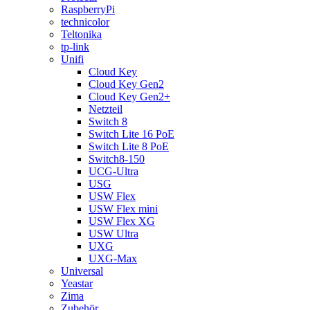
RaspberryPi
technicolor
Teltonika
tp-link
Unifi
Cloud Key
Cloud Key Gen2
Cloud Key Gen2+
Netzteil
Switch 8
Switch Lite 16 PoE
Switch Lite 8 PoE
Switch8-150
UCG-Ultra
USG
USW Flex
USW Flex mini
USW Flex XG
USW Ultra
UXG
UXG-Max
Universal
Yeastar
Zima
Zubehör