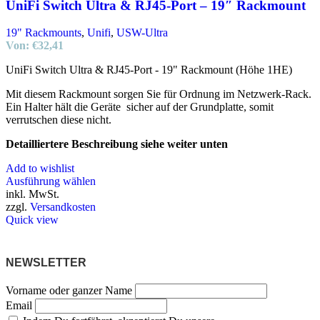
Optionen
UniFi Switch Ultra & RJ45-Port – 19″ Rackmount
können
auf
19" Rackmounts
,
Unifi
,
USW-Ultra
der
Von:
€
32,41
Produktseite
gewählt
UniFi Switch Ultra & RJ45-Port - 19" Rackmount (Höhe 1HE)
werden
Mit diesem Rackmount sorgen Sie für Ordnung im Netzwerk-Rack.
Ein Halter hält die Geräte sicher auf der Grundplatte, somit
verrutschen diese nicht.
Detailliertere Beschreibung siehe weiter unten
Add to wishlist
Ausführung wählen
inkl. MwSt.
zzgl.
Versandkosten
Quick view
NEWSLETTER
Vorname oder ganzer Name
Email