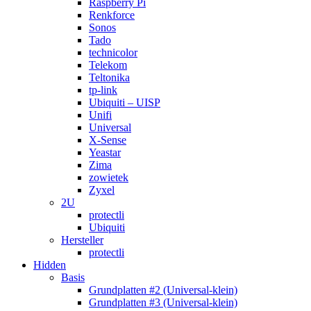
Raspberry Pi
Renkforce
Sonos
Tado
technicolor
Telekom
Teltonika
tp-link
Ubiquiti – UISP
Unifi
Universal
X-Sense
Yeastar
Zima
zowietek
Zyxel
2U
protectli
Ubiquiti
Hersteller
protectli
Hidden
Basis
Grundplatten #2 (Universal-klein)
Grundplatten #3 (Universal-klein)