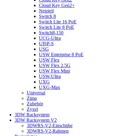
Cloud Key Gen2+
Netzteil
Switch 8
Switch Lite 16 PoE
Switch Lite 8 PoE
Switch8-150
UCG-Ultra
UISP-S
USG
USW Enterprise 8 PoE
USW Flex
USW Flex 2.5G
USW Flex Mini
USW-Ultra
UXG
UXG-Max
Universal
Zima
Zubehör
Zyxel
3DW Racksystem
3DW Racksystem V2
3DWRS-V2-Einschübe
3DWRS-V2-Rahmen