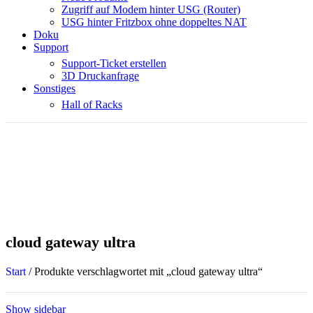
Zugriff auf Modem hinter USG (Router)
USG hinter Fritzbox ohne doppeltes NAT
Doku
Support
Support-Ticket erstellen
3D Druckanfrage
Sonstiges
Hall of Racks
cloud gateway ultra
Start
/
Produkte verschlagwortet mit „cloud gateway ultra“
Show sidebar