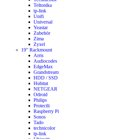
Teltonika
tp-link
Unifi
Universal
Yeastar
Zubehör
Zima
Zyxel
19" Rackmount
Arris
Audiocodes
EdgeMax
Grandstream
HDD / SSD
Hubitat
NETGEAR
Odroid
Philips
Protectli
Raspberry Pi
Sonos
Tado
technicolor
tp-link