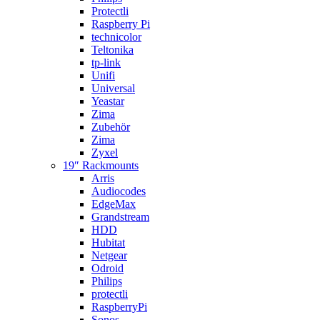
Protectli
Raspberry Pi
technicolor
Teltonika
tp-link
Unifi
Universal
Yeastar
Zima
Zubehör
Zima
Zyxel
19″ Rackmounts
Arris
Audiocodes
EdgeMax
Grandstream
HDD
Hubitat
Netgear
Odroid
Philips
protectli
RaspberryPi
Sonos