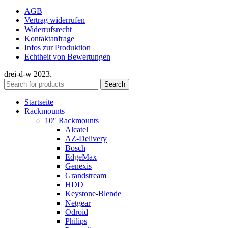
AGB
Vertrag widerrufen
Widerrufsrecht
Kontaktanfrage
Infos zur Produktion
Echtheit von Bewertungen
drei-d-w
2023.
Search
Startseite
Rackmounts
10″ Rackmounts
Alcatel
AZ-Delivery
Bosch
EdgeMax
Genexis
Grandstream
HDD
Keystone-Blende
Netgear
Odroid
Philips