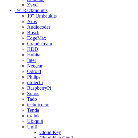
Zyxel
19" Rackmounts
19" Umbaukits
Arris
Audiocodes
Bosch
EdgeMax
Grandstream
HDD
Hubitat
Intel
Netgear
Odroid
Philips
protectli
RaspberryPi
Sonos
Tado
technicolor
Tenda
tp-link
Ubiquiti
Unifi
Cloud Key
Cloud Key Gen2