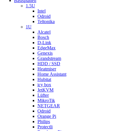
Basisplatten
1.5U
Intel
Odroid
Teltonika
1U
Alcatel
Bosch
D-Link
EdgeMax
Genexis
Grandstream
HDD / SSD
Heatmiser
Home Assistant
Hubitat
icy box
JetKVM
Lüfter
MikroTik
NETGEAR
Odroid
Orange Pi
Philips
Protectli