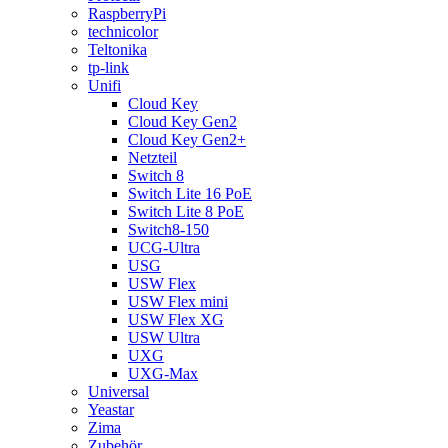
RaspberryPi
technicolor
Teltonika
tp-link
Unifi
Cloud Key
Cloud Key Gen2
Cloud Key Gen2+
Netzteil
Switch 8
Switch Lite 16 PoE
Switch Lite 8 PoE
Switch8-150
UCG-Ultra
USG
USW Flex
USW Flex mini
USW Flex XG
USW Ultra
UXG
UXG-Max
Universal
Yeastar
Zima
Zubehör