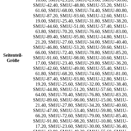
SM1U-42.40
,
SM1U-48.80
,
SM1U-55.20
,
SM1U-
61.60
,
SM1U-68.00
,
SM1U-74.40
,
SM1U-80.80
,
SM1U-87.20
,
SM1U-93.60
,
SM1U-12.60
,
SM1U-
19.00
,
SM1U-25.40
,
SM1U-31.80
,
SM1U-38.20
,
SM1U-44.60
,
SM1U-51.00
,
SM1U-57.40
,
SM1U-
63.80
,
SM1U-70.20
,
SM1U-76.60
,
SM1U-83.00
,
SM1U-89.40
,
SM1U-95.80
,
SM1U-14.80
,
SM1U-
21.20
,
SM1U-27.60
,
SM1U-34.00
,
SM1U-40.40
,
SM1U-46.80
,
SM1U-53.20
,
SM1U-59.60
,
SM1U-
66.00
,
SM1U-72.40
,
SM1U-78.80
,
SM1U-85.20
,
Seitenteil-
SM1U-91.60
,
SM1U-98.00
,
SM1U-10.60
,
SM1U-
Größe
17.00
,
SM1U-23.40
,
SM1U-29.80
,
SM1U-36.20
,
SM1U-42.60
,
SM1U-49.00
,
SM1U-55.40
,
SM1U-
61.80
,
SM1U-68.20
,
SM1U-74.60
,
SM1U-81.00
,
SM1U-87.40
,
SM1U-93.80
,
SM1U-12.80
,
SM1U-
19.20
,
SM1U-25.60
,
SM1U-32.00
,
SM1U-38.40
,
SM1U-44.80
,
SM1U-51.20
,
SM1U-57.60
,
SM1U-
64.00
,
SM1U-70.40
,
SM1U-76.80
,
SM1U-83.20
,
SM1U-89.60
,
SM1U-96.00
,
SM1U-15.00
,
SM1U-
21.40
,
SM1U-27.80
,
SM1U-34.20
,
SM1U-40.60
,
SM1U-47.00
,
SM1U-53.40
,
SM1U-59.80
,
SM1U-
66.20
,
SM1U-72.60
,
SM1U-79.00
,
SM1U-85.40
,
SM1U-91.80
,
SM1U-98.20
,
SM1U-10.80
,
SM1U-
17.20
,
SM1U-23.60
,
SM1U-30.00
,
SM1U-36.40
,