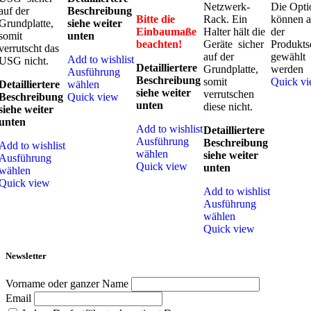
Netzwerk-
Die Opti
auf der
Beschreibung
Bitte die
Rack. Ein
können a
Grundplatte,
siehe weiter
Einbaumaße
Halter hält die
der
somit
unten
beachten!
Geräte sicher
Produkts
verrutscht das
auf der
gewählt
Add to wishlist
USG nicht.
Detailliertere
Grundplatte,
werden
Ausführung
Beschreibung
somit
Quick v
Detailliertere
wählen
siehe weiter
verrutschen
Beschreibung
Quick view
unten
diese nicht.
siehe weiter
unten
Add to wishlist
Detailliertere
Ausführung
Beschreibung
Add to wishlist
wählen
siehe weiter
Ausführung
Quick view
unten
wählen
Quick view
Add to wishlist
Ausführung
wählen
Quick view
Newsletter
Vorname oder ganzer Name
Email