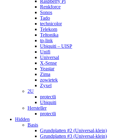
Raspberry Pi
Renkforce
Sonos
Tado
technicolor
Telekom
Teltonika
tp-link
Ubiquiti – UISP
Unifi
Universal
X-Sense
Yeastar
Zima
zowietek
Zyxel
2U
protectli
Ubiquiti
Hersteller
protectli
Hidden
Basis
Grundplatten #2 (Universal-klein)
Grundplatten #3 (Universal-klein)