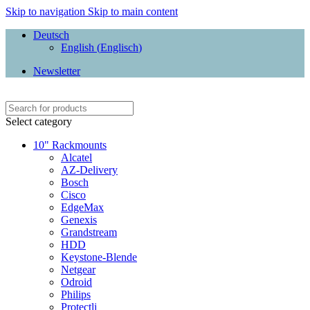
Skip to navigation
Skip to main content
Deutsch
English
(
Englisch
)
Newsletter
Select category
10" Rackmounts
Alcatel
AZ-Delivery
Bosch
Cisco
EdgeMax
Genexis
Grandstream
HDD
Keystone-Blende
Netgear
Odroid
Philips
Protectli