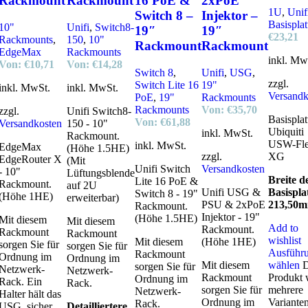
Rackmount
Rackmount
16 PoE &
2xPoE
1U
,
Unif
Switch 8 –
Injektor –
Basisplat
10"
Unifi
,
Switch8-
19″
19″
€
23,21
Rackmounts
,
150
,
10"
Rackmount
Rackmount
EdgeMax
Rackmounts
inkl. Mw
Von:
€
10,71
Von:
€
14,28
Switch 8
,
Unifi
,
USG
,
zzgl.
Switch Lite 16
19"
inkl. MwSt.
inkl. MwSt.
Versandk
PoE
,
19"
Rackmounts
Rackmounts
Von:
€
35,70
zzgl.
Unifi Switch8-
Basisplat
Von:
€
61,88
Versandkosten
150 - 10"
Ubiquiti
inkl. MwSt.
Rackmount.
USW-Fle
inkl. MwSt.
EdgeMax
(Höhe 1.5HE)
zzgl.
XG
EdgeRouter X
(Mit
Unifi Switch
Versandkosten
- 10"
Lüftungsblende
Breite d
Lite 16 PoE &
Rackmount.
auf 2U
Unifi USG &
Basispla
Switch 8 - 19"
(Höhe 1HE)
erweiterbar)
PSU & 2xPoE
213,50
Rackmount.
Injektor - 19"
(Höhe 1.5HE)
Mit diesem
Mit diesem
Add to
Rackmount.
Rackmount
Rackmount
wishlist
Mit diesem
(Höhe 1HE)
sorgen Sie für
sorgen Sie für
Ausführ
Rackmount
Ordnung im
Ordnung im
Mit diesem
wählen
D
sorgen Sie für
Netzwerk-
Netzwerk-
Rackmount
Produkt 
Ordnung im
Rack. Ein
Rack.
sorgen Sie für
mehrere
Netzwerk-
Halter hält das
Ordnung im
Varianten
Rack.
USG sicher
Detailliertere