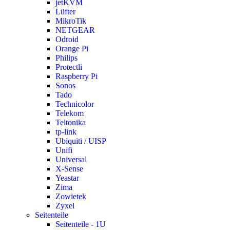
jetKVM
Lüfter
MikroTik
NETGEAR
Odroid
Orange Pi
Philips
Protectli
Raspberry Pi
Sonos
Tado
Technicolor
Telekom
Teltonika
tp-link
Ubiquiti / UISP
Unifi
Universal
X-Sense
Yeastar
Zima
Zowietek
Zyxel
Seitenteile
Seitenteile - 1U