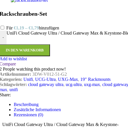
Rackschrauben-Set
Für
€
1,19
–
€
1,79
hinzufügen
UniFi Cloud Gateway Ultra / Cloud Gateway Max & Keystone-B
-
IN DEN WARENKORB
Add to wishlist
Compare
2
People watching this product now!
Artikelnummer:
3DW-V012-51-G2
Kategorien:
Unifi
,
UCG-Ultra
,
UXG-Max
,
19" Rackmounts
Schlagwörter:
cloud gateway ultra
,
ucg-ultra
,
uxg-max
,
cloud gatewa
max
,
unifi
Share:
Beschreibung
Zusätzliche Informationen
Rezensionen (0)
UniFi Cloud Gateway Ultra / Cloud Gateway Max & Keystone-