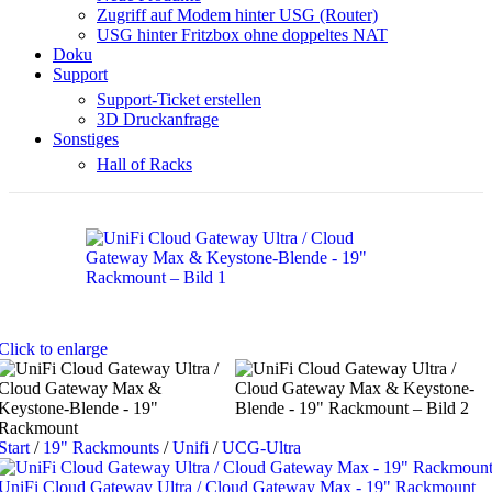
Zugriff auf Modem hinter USG (Router)
USG hinter Fritzbox ohne doppeltes NAT
Doku
Support
Support-Ticket erstellen
3D Druckanfrage
Sonstiges
Hall of Racks
Click to enlarge
Start
/
19" Rackmounts
/
Unifi
/
UCG-Ultra
UniFi Cloud Gateway Ultra / Cloud Gateway Max - 19" Rackmount