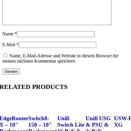
Name
*
E-Mail
*
Name, E-Mail-Adresse und Website in diesem Browser für
meinen nächsten Kommentar speichern.
RELATED PRODUCTS
EdgeRouter
Switch8-
Unifi
Unifi USG
USW-F
X – 10″
150 – 10″
Switch Lite
& PSU &
XG