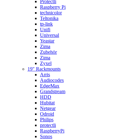
Protectli
Raspberry Pi
technicolor
Teltonika
tp-link
Unifi
Universal
Yeastar
Zima
Zubehör
Zima
Zyxel
19″ Rackmounts
Arris
Audiocodes
EdgeMax
Grandstream
HDD
Hubitat
Netgear
Odroid
Philips
protectli
RaspberryPi
Sonos