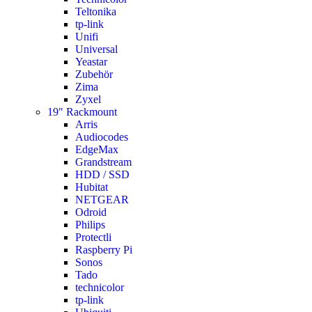
Teltonika
tp-link
Unifi
Universal
Yeastar
Zubehör
Zima
Zyxel
19" Rackmount
Arris
Audiocodes
EdgeMax
Grandstream
HDD / SSD
Hubitat
NETGEAR
Odroid
Philips
Protectli
Raspberry Pi
Sonos
Tado
technicolor
tp-link