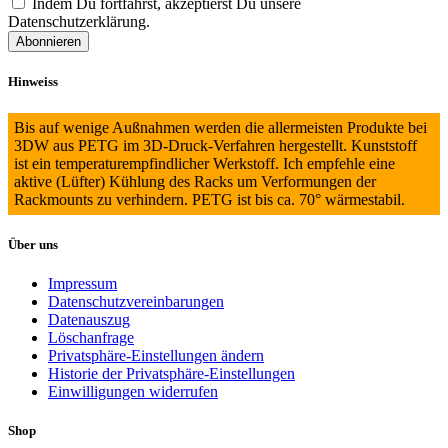
Indem Du fortfährst, akzeptierst Du unsere
Datenschutzerklärung.
Hinweiss
Bis auf wenige Außnahmen werden die allermeisten Produkte bei
3DW aus PETG im 3D-Druck-Verfahren hergestellt. Kunststoff
ist ein temperaturempfindlicher Werkstoff. Ich empfehle eine
aktive (Lüfter) Kühlung des Racks um Verformungen der
Rackmounts zu verhindern. PETG ist bis ca. 70° wärmestabil.
Über uns
Impressum
Datenschutzvereinbarungen
Datenauszug
Löschanfrage
Privatsphäre-Einstellungen ändern
Historie der Privatsphäre-Einstellungen
Einwilligungen widerrufen
Shop