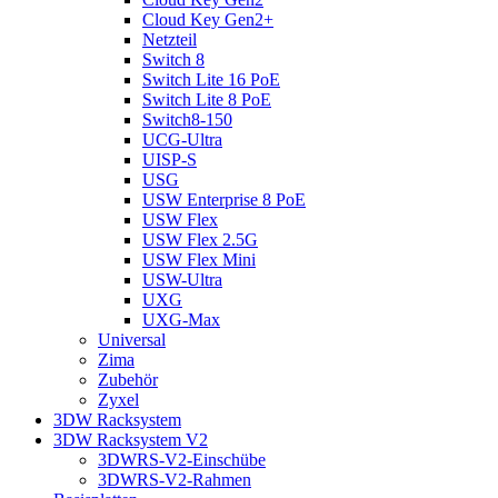
Cloud Key Gen2+
Netzteil
Switch 8
Switch Lite 16 PoE
Switch Lite 8 PoE
Switch8-150
UCG-Ultra
UISP-S
USG
USW Enterprise 8 PoE
USW Flex
USW Flex 2.5G
USW Flex Mini
USW-Ultra
UXG
UXG-Max
Universal
Zima
Zubehör
Zyxel
3DW Racksystem
3DW Racksystem V2
3DWRS-V2-Einschübe
3DWRS-V2-Rahmen