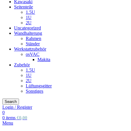
Kawasaki
Seitenteile
1.5U
1U
2U
Uncategorized
Wandhalterung
Rahmen
Ständer
Werkstattzubehör
osVAC
Makita
Zubehör
1.5U
1U
2U
Lüftungsgitter
Sonstiges
Search
Login / Register
0
0
items
€
0,00
Menu