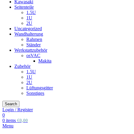
Kawasaki
Seitenteile
1.5U
1U
2U
Uncategorized
Wandhalterung
Rahmen
Ständer
Werkstattzubehör
osVAC
Makita
Zubehör
1.5U
1U
2U
Lüftungsgitter
Sonstiges
Search
Login / Register
0
0
items
€
0,00
Menu