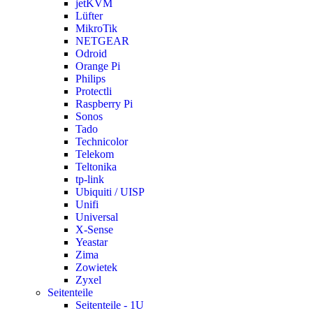
jetKVM
Lüfter
MikroTik
NETGEAR
Odroid
Orange Pi
Philips
Protectli
Raspberry Pi
Sonos
Tado
Technicolor
Telekom
Teltonika
tp-link
Ubiquiti / UISP
Unifi
Universal
X-Sense
Yeastar
Zima
Zowietek
Zyxel
Seitenteile
Seitenteile - 1U