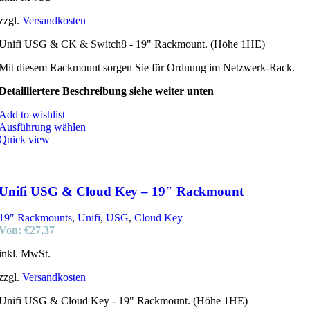
zzgl.
Versandkosten
Unifi USG & CK & Switch8 - 19" Rackmount. (Höhe 1HE)
Mit diesem Rackmount sorgen Sie für Ordnung im Netzwerk-Rack.
Detailliertere Beschreibung siehe weiter unten
Add to wishlist
Ausführung wählen
Quick view
Unifi USG & Cloud Key – 19″ Rackmount
19" Rackmounts
,
Unifi
,
USG
,
Cloud Key
Von:
€
27,37
inkl. MwSt.
zzgl.
Versandkosten
Unifi USG & Cloud Key - 19" Rackmount. (Höhe 1HE)