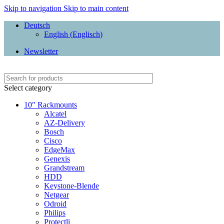
Skip to navigation
Skip to main content
Deutsch
English
(
Englisch
)
Newsletter
Select category
10" Rackmounts
Alcatel
AZ-Delivery
Bosch
Cisco
EdgeMax
Genexis
Grandstream
HDD
Keystone-Blende
Netgear
Odroid
Philips
Protectli