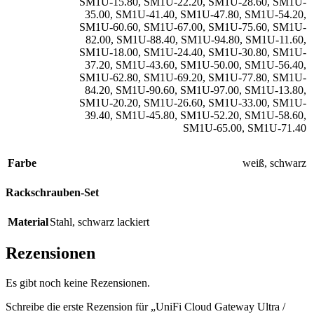
SM1U-15.80
,
SM1U-22.20
,
SM1U-28.60
,
SM1U-
35.00
,
SM1U-41.40
,
SM1U-47.80
,
SM1U-54.20
,
SM1U-60.60
,
SM1U-67.00
,
SM1U-75.60
,
SM1U-
82.00
,
SM1U-88.40
,
SM1U-94.80
,
SM1U-11.60
,
SM1U-18.00
,
SM1U-24.40
,
SM1U-30.80
,
SM1U-
37.20
,
SM1U-43.60
,
SM1U-50.00
,
SM1U-56.40
,
SM1U-62.80
,
SM1U-69.20
,
SM1U-77.80
,
SM1U-
84.20
,
SM1U-90.60
,
SM1U-97.00
,
SM1U-13.80
,
SM1U-20.20
,
SM1U-26.60
,
SM1U-33.00
,
SM1U-
39.40
,
SM1U-45.80
,
SM1U-52.20
,
SM1U-58.60
,
SM1U-65.00
,
SM1U-71.40
Farbe
weiß
,
schwarz
Rackschrauben-Set
Material
Stahl
,
schwarz lackiert
Rezensionen
Es gibt noch keine Rezensionen.
Schreibe die erste Rezension für „UniFi Cloud Gateway Ultra /