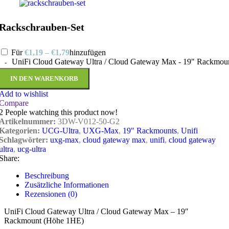
Rackschrauben-Set
Für
€
1,19
–
€
1,79
hinzufügen
UniFi Cloud Gateway Ultra / Cloud Gateway Max - 19" Rackmo
IN DEN WARENKORB
Add to wishlist
Compare
2
People watching this product now!
Artikelnummer:
3DW-V012-50-G2
Kategorien:
UCG-Ultra
,
UXG-Max
,
19" Rackmounts
,
Unifi
Schlagwörter:
uxg-max
,
cloud gateway max
,
unifi
,
cloud gateway
ultra
,
ucg-ultra
Share:
Beschreibung
Zusätzliche Informationen
Rezensionen (0)
UniFi Cloud Gateway Ultra / Cloud Gateway Max – 19″
Rackmount (Höhe 1HE)