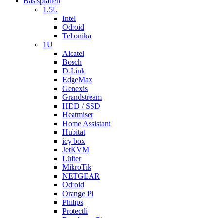
Basisplatten
1.5U
Intel
Odroid
Teltonika
1U
Alcatel
Bosch
D-Link
EdgeMax
Genexis
Grandstream
HDD / SSD
Heatmiser
Home Assistant
Hubitat
icy box
JetKVM
Lüfter
MikroTik
NETGEAR
Odroid
Orange Pi
Philips
Protectli