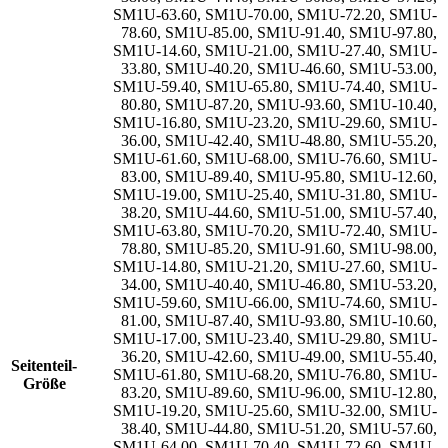
SM1U-63.60
,
SM1U-70.00
,
SM1U-72.20
,
SM1U-
78.60
,
SM1U-85.00
,
SM1U-91.40
,
SM1U-97.80
,
SM1U-14.60
,
SM1U-21.00
,
SM1U-27.40
,
SM1U-
33.80
,
SM1U-40.20
,
SM1U-46.60
,
SM1U-53.00
,
SM1U-59.40
,
SM1U-65.80
,
SM1U-74.40
,
SM1U-
80.80
,
SM1U-87.20
,
SM1U-93.60
,
SM1U-10.40
,
SM1U-16.80
,
SM1U-23.20
,
SM1U-29.60
,
SM1U-
36.00
,
SM1U-42.40
,
SM1U-48.80
,
SM1U-55.20
,
SM1U-61.60
,
SM1U-68.00
,
SM1U-76.60
,
SM1U-
83.00
,
SM1U-89.40
,
SM1U-95.80
,
SM1U-12.60
,
SM1U-19.00
,
SM1U-25.40
,
SM1U-31.80
,
SM1U-
38.20
,
SM1U-44.60
,
SM1U-51.00
,
SM1U-57.40
,
SM1U-63.80
,
SM1U-70.20
,
SM1U-72.40
,
SM1U-
78.80
,
SM1U-85.20
,
SM1U-91.60
,
SM1U-98.00
,
SM1U-14.80
,
SM1U-21.20
,
SM1U-27.60
,
SM1U-
34.00
,
SM1U-40.40
,
SM1U-46.80
,
SM1U-53.20
,
SM1U-59.60
,
SM1U-66.00
,
SM1U-74.60
,
SM1U-
81.00
,
SM1U-87.40
,
SM1U-93.80
,
SM1U-10.60
,
SM1U-17.00
,
SM1U-23.40
,
SM1U-29.80
,
SM1U-
36.20
,
SM1U-42.60
,
SM1U-49.00
,
SM1U-55.40
,
Seitenteil-
SM1U-61.80
,
SM1U-68.20
,
SM1U-76.80
,
SM1U-
Größe
83.20
,
SM1U-89.60
,
SM1U-96.00
,
SM1U-12.80
,
SM1U-19.20
,
SM1U-25.60
,
SM1U-32.00
,
SM1U-
38.40
,
SM1U-44.80
,
SM1U-51.20
,
SM1U-57.60
,
SM1U-64.00
,
SM1U-70.40
,
SM1U-72.60
,
SM1U-