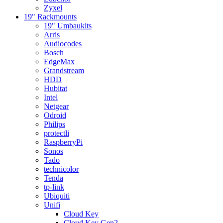
Zyxel
19" Rackmounts
19" Umbaukits
Arris
Audiocodes
Bosch
EdgeMax
Grandstream
HDD
Hubitat
Intel
Netgear
Odroid
Philips
protectli
RaspberryPi
Sonos
Tado
technicolor
Tenda
tp-link
Ubiquiti
Unifi
Cloud Key
Cloud Key Gen2