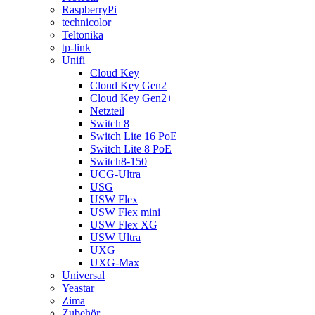
RaspberryPi
technicolor
Teltonika
tp-link
Unifi
Cloud Key
Cloud Key Gen2
Cloud Key Gen2+
Netzteil
Switch 8
Switch Lite 16 PoE
Switch Lite 8 PoE
Switch8-150
UCG-Ultra
USG
USW Flex
USW Flex mini
USW Flex XG
USW Ultra
UXG
UXG-Max
Universal
Yeastar
Zima
Zubehör