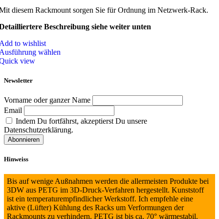
Mit diesem Rackmount sorgen Sie für Ordnung im Netzwerk-Rack.
Detailliertere Beschreibung siehe weiter unten
Add to wishlist
Ausführung wählen
Quick view
Newsletter
Vorname oder ganzer Name
Email
Indem Du fortfährst, akzeptierst Du unsere
Datenschutzerklärung.
Hinweiss
Bis auf wenige Außnahmen werden die allermeisten Produkte bei
3DW aus PETG im 3D-Druck-Verfahren hergestellt. Kunststoff
ist ein temperaturempfindlicher Werkstoff. Ich empfehle eine
aktive (Lüfter) Kühlung des Racks um Verformungen der
Rackmounts zu verhindern. PETG ist bis ca. 70° wärmestabil.