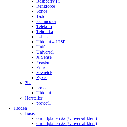
Raspberry Pi
Renkforce
Sonos
Tado
technicolor
Telekom
Teltonika
tp-link
Ubiquiti – UISP
Unifi
Universal
X-Sense
Yeastar
Zima
zowietek
Zyxel
2U
protectli
Ubiquiti
Hersteller
protectli
Hidden
Basis
Grundplatten #2 (Universal-klein)
Grundplatten #3 (Universal-klein)