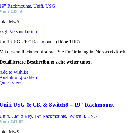
19" Rackmounts
,
Unifi
,
USG
Von:
€
28,56
inkl. MwSt.
zzgl.
Versandkosten
Unifi USG - 19" Rackmount. (Höhe 1HE)
Mit diesem Rackmount sorgen Sie für Ordnung im Netzwerk-Rack.
Detailliertere Beschreibung siehe weiter unten
Add to wishlist
Ausführung wählen
Quick view
Unifi USG & CK & Switch8 – 19″ Rackmount
Unifi
,
Cloud Key
,
19" Rackmounts
,
Switch 8
,
USG
Von:
€
41,65
inkl. MwSt.