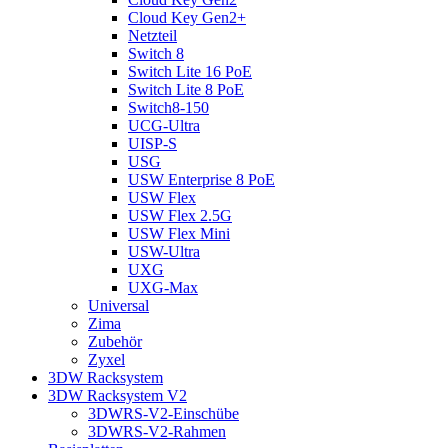
Cloud Key Gen2+
Netzteil
Switch 8
Switch Lite 16 PoE
Switch Lite 8 PoE
Switch8-150
UCG-Ultra
UISP-S
USG
USW Enterprise 8 PoE
USW Flex
USW Flex 2.5G
USW Flex Mini
USW-Ultra
UXG
UXG-Max
Universal
Zima
Zubehör
Zyxel
3DW Racksystem
3DW Racksystem V2
3DWRS-V2-Einschübe
3DWRS-V2-Rahmen