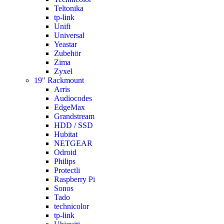
Teltonika
tp-link
Unifi
Universal
Yeastar
Zubehör
Zima
Zyxel
19" Rackmount
Arris
Audiocodes
EdgeMax
Grandstream
HDD / SSD
Hubitat
NETGEAR
Odroid
Philips
Protectli
Raspberry Pi
Sonos
Tado
technicolor
tp-link