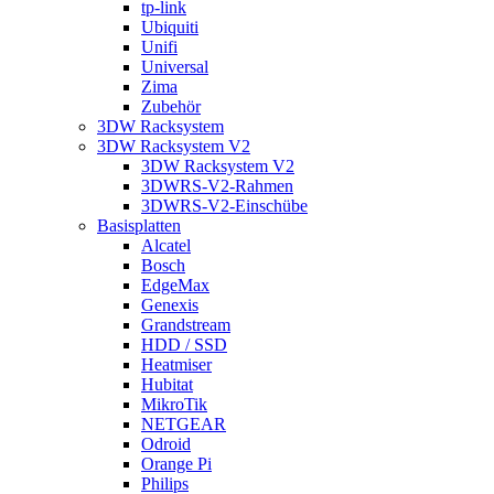
tp-link
Ubiquiti
Unifi
Universal
Zima
Zubehör
3DW Racksystem
3DW Racksystem V2
3DW Racksystem V2
3DWRS-V2-Rahmen
3DWRS-V2-Einschübe
Basisplatten
Alcatel
Bosch
EdgeMax
Genexis
Grandstream
HDD / SSD
Heatmiser
Hubitat
MikroTik
NETGEAR
Odroid
Orange Pi
Philips