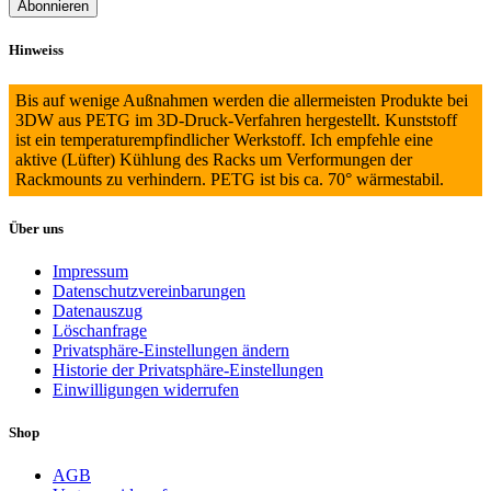
Hinweiss
Bis auf wenige Außnahmen werden die allermeisten Produkte bei
3DW aus PETG im 3D-Druck-Verfahren hergestellt. Kunststoff
ist ein temperaturempfindlicher Werkstoff. Ich empfehle eine
aktive (Lüfter) Kühlung des Racks um Verformungen der
Rackmounts zu verhindern. PETG ist bis ca. 70° wärmestabil.
Über uns
Impressum
Datenschutzvereinbarungen
Datenauszug
Löschanfrage
Privatsphäre-Einstellungen ändern
Historie der Privatsphäre-Einstellungen
Einwilligungen widerrufen
Shop
AGB