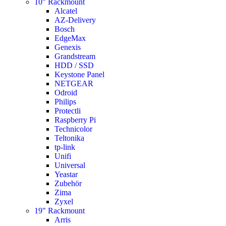
10" Rackmount
Alcatel
AZ-Delivery
Bosch
EdgeMax
Genexis
Grandstream
HDD / SSD
Keystone Panel
NETGEAR
Odroid
Philips
Protectli
Raspberry Pi
Technicolor
Teltonika
tp-link
Unifi
Universal
Yeastar
Zubehör
Zima
Zyxel
19" Rackmount
Arris