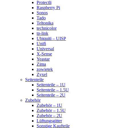
Protectli
Raspberry Pi
Sonos
Tado
Teltonika
technicolor
tp-link
Ubiquiti – UISP
Unifi
Universal
X-Sense
Yeastar
Zima
zowietek
Zyxel
Seitenteile
Seitenteile – 1U
Seitenteile – 1.5U
Seitenteile – 2U
Zubehör
Zubehör – 1U
Zubehör – 1.5U
Zubehör – 2U
Lüftungsgitter
Sonstige Kaufteile