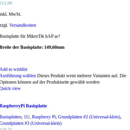
€
11,90
inkl. MwSt.
zzgl.
Versandkosten
Basisplatte für MikroTik hAP ac²
Breite der Basisplatte: 149,60mm
Add to wishlist
Ausführung wählen
Dieses Produkt weist mehrere Varianten auf. Die
Optionen können auf der Produktseite gewählt werden
Quick view
RaspberryPi Basisplatte
Basisplatten
,
1U
,
Raspberry Pi
,
Grundplatten #2 (Universal-klein)
,
Grundplatten #3 (Universal-klein)
€
10,71