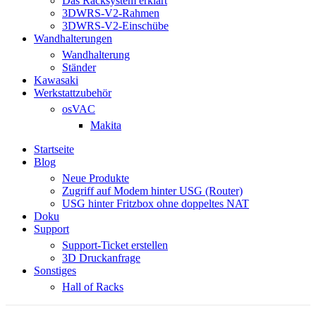
Das Racksystem erklärt
3DWRS-V2-Rahmen
3DWRS-V2-Einschübe
Wandhalterungen
Wandhalterung
Ständer
Kawasaki
Werkstattzubehör
osVAC
Makita
Startseite
Blog
Neue Produkte
Zugriff auf Modem hinter USG (Router)
USG hinter Fritzbox ohne doppeltes NAT
Doku
Support
Support-Ticket erstellen
3D Druckanfrage
Sonstiges
Hall of Racks