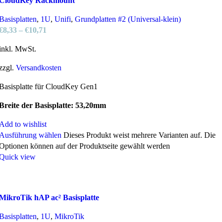
CloudKey Rackmount
Basisplatten
,
1U
,
Unifi
,
Grundplatten #2 (Universal-klein)
€
8,33
–
€
10,71
inkl. MwSt.
zzgl.
Versandkosten
Basisplatte für CloudKey Gen1
Breite der Basisplatte: 53,20mm
Add to wishlist
Ausführung wählen
Dieses Produkt weist mehrere Varianten auf. Die
Optionen können auf der Produktseite gewählt werden
Quick view
MikroTik hAP ac² Basisplatte
Basisplatten
,
1U
,
MikroTik