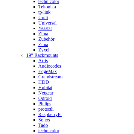
technicolor
Teltonika
tp-link
Unifi
Universal
Yeastar
Zima
Zubehör
Zima
Zyxel
19″ Rackmounts
Arris
Audiocodes
EdgeMax
Grandstream
HDD
Hubitat
Netgear
Odroid
Philips
protectli
RaspberryPi
Sonos
Tado
technicolor