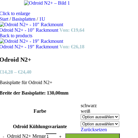
Click to enlarge
Start
/
Basisplatten
/
1U
Odroid N2+ - 10" Rackmount
Von:
€
19,64
Back to products
Odroid N2+ - 19" Rackmount
Von:
€
26,18
Odroid N2+
€
14,28
–
€
24,40
Basisplatte für Odroid N2+
Breite der Basisplatte: 130,00mm
schwarz
Farbe
weiß
Odroid Kühlungsvariante
Zurücksetzen
Odroid N2+ Menge