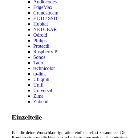
Audiocodes
EdgeMax
Grandstream
HDD / SSD
Hubitat
NETGEAR
Odroid
Philips
Protectli
Raspberry Pi
Sonos
Tado
technicolor
tp-link
Ubiquiti
Unifi
Universal
Zima
Zubehör
Einzelteile
Bau dir deine Wunschkonfiguration einfach selbst zusammen. Die
Kombinationsmöglichkeiten sind nahezu grenzenlos. Dein einziges