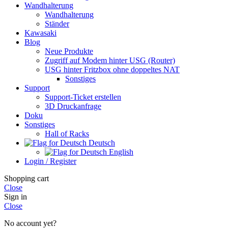
Wandhalterung
Wandhalterung
Ständer
Kawasaki
Blog
Neue Produkte
Zugriff auf Modem hinter USG (Router)
USG hinter Fritzbox ohne doppeltes NAT
Sonstiges
Support
Support-Ticket erstellen
3D Druckanfrage
Doku
Sonstiges
Hall of Racks
Deutsch
English
Login / Register
Shopping cart
Close
Sign in
Close
No account yet?