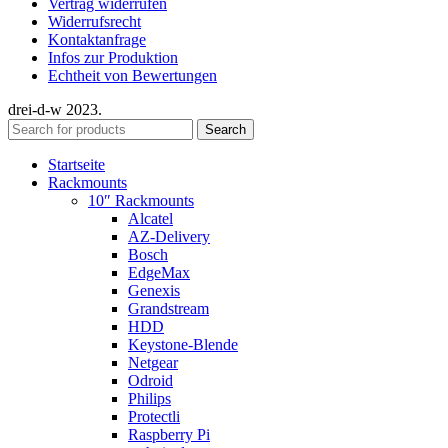
Vertrag widerrufen
Widerrufsrecht
Kontaktanfrage
Infos zur Produktion
Echtheit von Bewertungen
drei-d-w
2023.
Search
Startseite
Rackmounts
10″ Rackmounts
Alcatel
AZ-Delivery
Bosch
EdgeMax
Genexis
Grandstream
HDD
Keystone-Blende
Netgear
Odroid
Philips
Protectli
Raspberry Pi