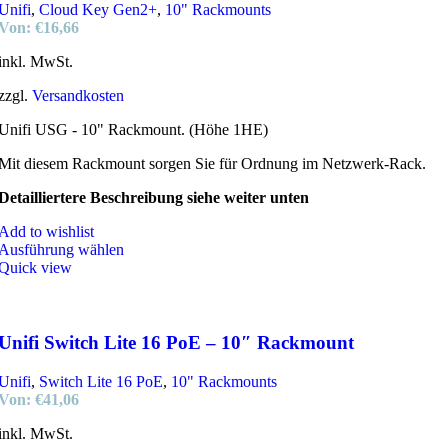
Unifi
,
Cloud Key Gen2+
,
10" Rackmounts
Von:
€
16,66
inkl. MwSt.
zzgl.
Versandkosten
Unifi USG - 10" Rackmount. (Höhe 1HE)
Mit diesem Rackmount sorgen Sie für Ordnung im Netzwerk-Rack.
Detailliertere Beschreibung siehe weiter unten
Add to wishlist
Ausführung wählen
Quick view
Unifi Switch Lite 16 PoE – 10″ Rackmount
Unifi
,
Switch Lite 16 PoE
,
10" Rackmounts
Von:
€
41,06
inkl. MwSt.