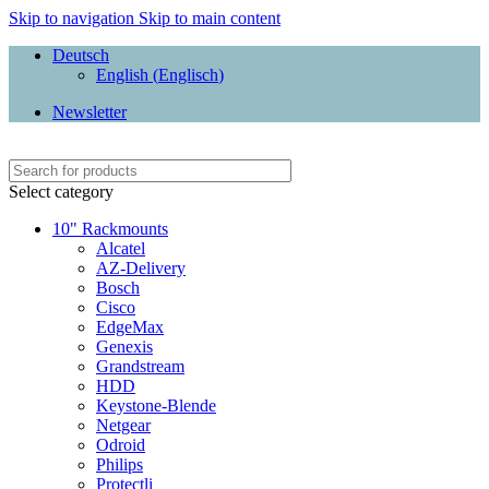
Skip to navigation
Skip to main content
Deutsch
English
(
Englisch
)
Newsletter
Select category
10" Rackmounts
Alcatel
AZ-Delivery
Bosch
Cisco
EdgeMax
Genexis
Grandstream
HDD
Keystone-Blende
Netgear
Odroid
Philips
Protectli