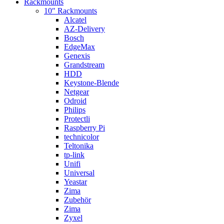
Rackmounts
10″ Rackmounts
Alcatel
AZ-Delivery
Bosch
EdgeMax
Genexis
Grandstream
HDD
Keystone-Blende
Netgear
Odroid
Philips
Protectli
Raspberry Pi
technicolor
Teltonika
tp-link
Unifi
Universal
Yeastar
Zima
Zubehör
Zima
Zyxel