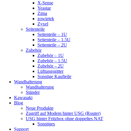
X-Sense
Yeastar
Zima
zowietek
Zyxel
Seitenteile
Seitenteile – 1U
Seitenteile – 1.5U
Seitenteile – 2U
Zubehör
Zubehör – 1U
Zubehör – 1.5U
Zubehör – 2U
Lüftungsgitter
Sonstige Kaufteile
Wandhalterung
Wandhalterung
Ständer
Kawasaki
Blog
Neue Produkte
Zugriff auf Modem hinter USG (Router)
USG hinter Fritzbox ohne doppeltes NAT
Sonstiges
Support