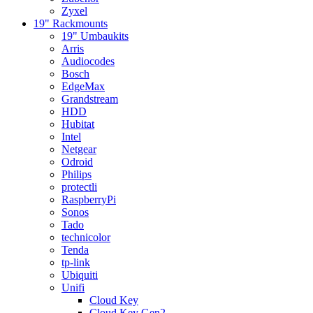
Zyxel
19" Rackmounts
19" Umbaukits
Arris
Audiocodes
Bosch
EdgeMax
Grandstream
HDD
Hubitat
Intel
Netgear
Odroid
Philips
protectli
RaspberryPi
Sonos
Tado
technicolor
Tenda
tp-link
Ubiquiti
Unifi
Cloud Key
Cloud Key Gen2