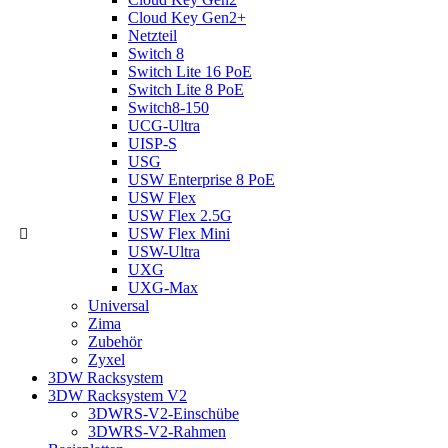
Cloud Key Gen2+
Netzteil
Switch 8
Switch Lite 16 PoE
Switch Lite 8 PoE
Switch8-150
UCG-Ultra
UISP-S
USG
USW Enterprise 8 PoE
USW Flex
USW Flex 2.5G
USW Flex Mini
USW-Ultra
UXG
UXG-Max
Universal
Zima
Zubehör
Zyxel
3DW Racksystem
3DW Racksystem V2
3DWRS-V2-Einschübe
3DWRS-V2-Rahmen