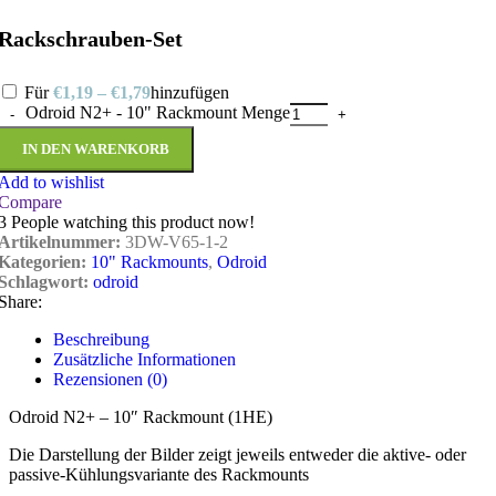
Rackschrauben-Set
Für
€
1,19
–
€
1,79
hinzufügen
Odroid N2+ - 10" Rackmount Menge
IN DEN WARENKORB
Add to wishlist
Compare
3
People watching this product now!
Artikelnummer:
3DW-V65-1-2
Kategorien:
10" Rackmounts
,
Odroid
Schlagwort:
odroid
Share:
Beschreibung
Zusätzliche Informationen
Rezensionen (0)
Odroid N2+ – 10″ Rackmount (1HE)
Die Darstellung der Bilder zeigt jeweils entweder die aktive- oder
passive-Kühlungsvariante des Rackmounts