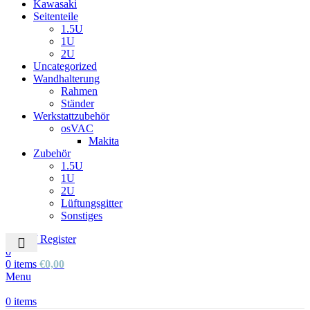
Kawasaki
Seitenteile
1.5U
1U
2U
Uncategorized
Wandhalterung
Rahmen
Ständer
Werkstattzubehör
osVAC
Makita
Zubehör
1.5U
1U
2U
Lüftungsgitter
Sonstiges
Login / Register
0
0
items
€
0,00
Menu
0
items