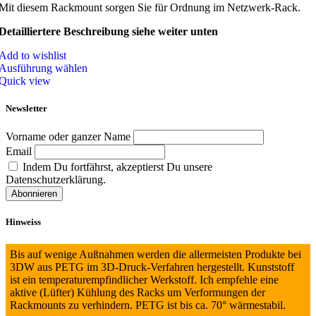
Mit diesem Rackmount sorgen Sie für Ordnung im Netzwerk-Rack.
Detailliertere Beschreibung siehe weiter unten
Add to wishlist
Ausführung wählen
Quick view
Newsletter
Vorname oder ganzer Name
Email
Indem Du fortfährst, akzeptierst Du unsere
Datenschutzerklärung.
Hinweiss
Bis auf wenige Außnahmen werden die allermeisten Produkte bei
3DW aus PETG im 3D-Druck-Verfahren hergestellt. Kunststoff
ist ein temperaturempfindlicher Werkstoff. Ich empfehle eine
aktive (Lüfter) Kühlung des Racks um Verformungen der
Rackmounts zu verhindern. PETG ist bis ca. 70° wärmestabil.