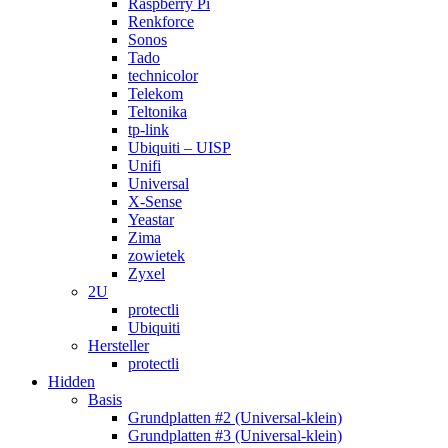
Raspberry Pi
Renkforce
Sonos
Tado
technicolor
Telekom
Teltonika
tp-link
Ubiquiti – UISP
Unifi
Universal
X-Sense
Yeastar
Zima
zowietek
Zyxel
2U
protectli
Ubiquiti
Hersteller
protectli
Hidden
Basis
Grundplatten #2 (Universal-klein)
Grundplatten #3 (Universal-klein)