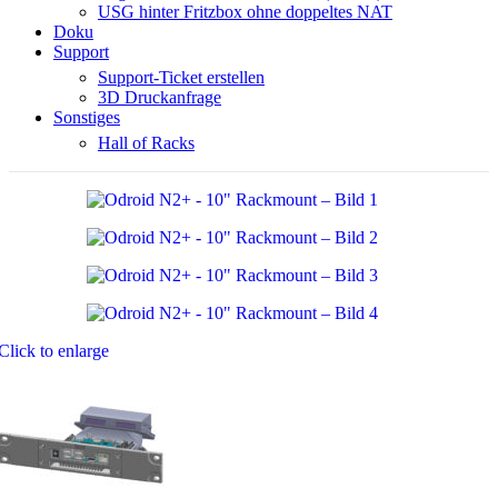
USG hinter Fritzbox ohne doppeltes NAT
Doku
Support
Support-Ticket erstellen
3D Druckanfrage
Sonstiges
Hall of Racks
Click to enlarge