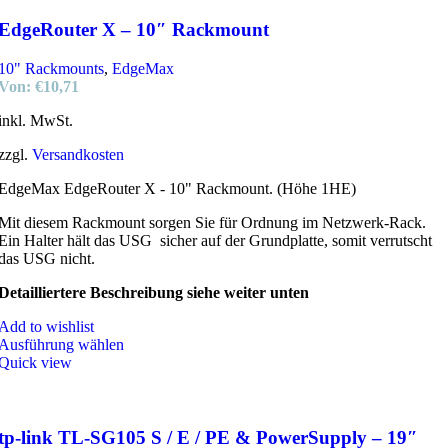
EdgeRouter X – 10″ Rackmount
10" Rackmounts
,
EdgeMax
Von:
€
10,71
inkl. MwSt.
zzgl.
Versandkosten
EdgeMax EdgeRouter X - 10" Rackmount. (Höhe 1HE)
Mit diesem Rackmount sorgen Sie für Ordnung im Netzwerk-Rack.
Ein Halter hält das USG sicher auf der Grundplatte, somit verrutscht
das USG nicht.
Detailliertere Beschreibung siehe weiter unten
Add to wishlist
Ausführung wählen
Quick view
tp-link TL-SG105 S / E / PE & PowerSupply – 19″