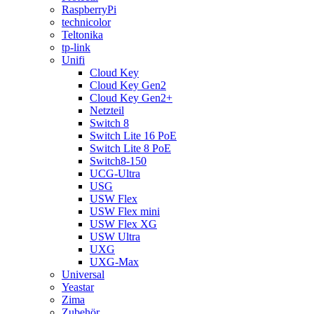
RaspberryPi
technicolor
Teltonika
tp-link
Unifi
Cloud Key
Cloud Key Gen2
Cloud Key Gen2+
Netzteil
Switch 8
Switch Lite 16 PoE
Switch Lite 8 PoE
Switch8-150
UCG-Ultra
USG
USW Flex
USW Flex mini
USW Flex XG
USW Ultra
UXG
UXG-Max
Universal
Yeastar
Zima
Zubehör