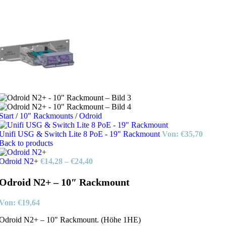
Start
/
10" Rackmounts
/
Odroid
Unifi USG & Switch Lite 8 PoE - 19" Rackmount
Von:
€
35,70
Back to products
Odroid N2+
€
14,28
–
€
24,40
Odroid N2+ – 10″ Rackmount
Von:
€
19,64
Odroid N2+ – 10″ Rackmount. (Höhe 1HE)