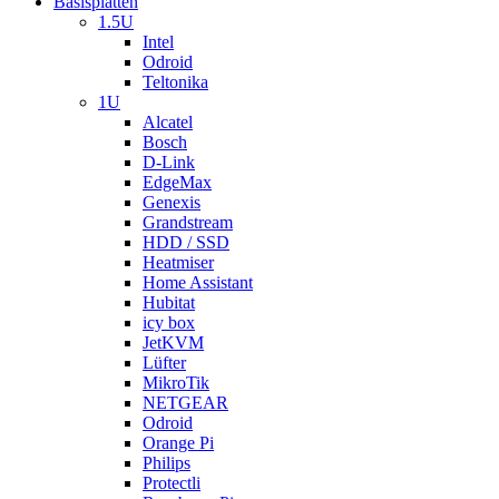
Basisplatten
1.5U
Intel
Odroid
Teltonika
1U
Alcatel
Bosch
D-Link
EdgeMax
Genexis
Grandstream
HDD / SSD
Heatmiser
Home Assistant
Hubitat
icy box
JetKVM
Lüfter
MikroTik
NETGEAR
Odroid
Orange Pi
Philips
Protectli