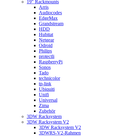
19″ Rackmounts
Arris
Audiocodes
EdgeMax
Grandstream
HDD
Hubitat
Netgear
Odroid
Philips
protectli
RaspberryPi
Sonos
Tado
technicolor
tp-link
Ubiquiti
Unifi
Universal
Zima
Zubehör
3DW Racksystem
3DW Racksystem V2
3DW Racksystem V2
3DWRS-V2-Rahmen