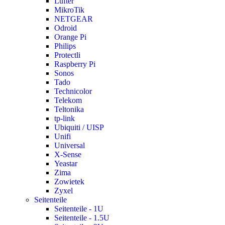
Lüfter
MikroTik
NETGEAR
Odroid
Orange Pi
Philips
Protectli
Raspberry Pi
Sonos
Tado
Technicolor
Telekom
Teltonika
tp-link
Ubiquiti / UISP
Unifi
Universal
X-Sense
Yeastar
Zima
Zowietek
Zyxel
Seitenteile
Seitenteile - 1U
Seitenteile - 1.5U