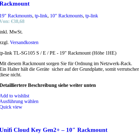
Rackmount
19" Rackmounts
,
tp-link
,
10" Rackmounts
,
tp-link
Von:
€
38,68
inkl. MwSt.
zzgl.
Versandkosten
tp-link TL-SG105 S / E / PE - 19" Rackmount (Höhe 1HE)
Mit diesem Rackmount sorgen Sie für Ordnung im Netzwerk-Rack.
Ein Halter hält die Geräte sicher auf der Grundplatte, somit verrutsche
diese nicht.
Detailliertere Beschreibung siehe weiter unten
Add to wishlist
Ausführung wählen
Quick view
Unifi Cloud Key Gen2+ – 10″ Rackmount