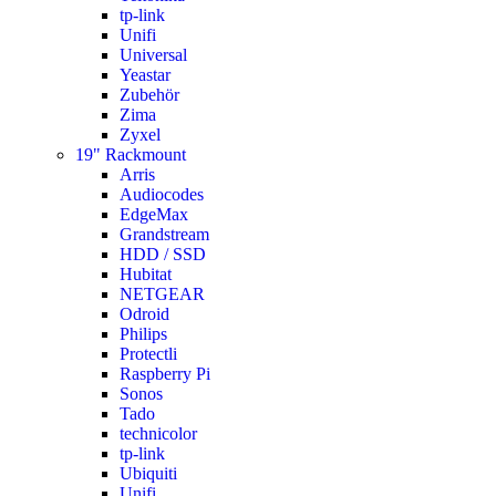
tp-link
Unifi
Universal
Yeastar
Zubehör
Zima
Zyxel
19" Rackmount
Arris
Audiocodes
EdgeMax
Grandstream
HDD / SSD
Hubitat
NETGEAR
Odroid
Philips
Protectli
Raspberry Pi
Sonos
Tado
technicolor
tp-link
Ubiquiti
Unifi