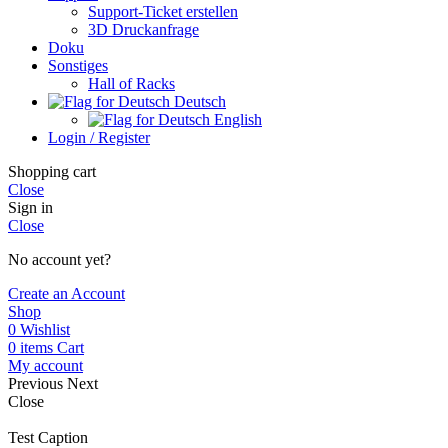
Support-Ticket erstellen
3D Druckanfrage
Doku
Sonstiges
Hall of Racks
Deutsch
English
Login / Register
Shopping cart
Close
Sign in
Close
No account yet?
Create an Account
Shop
0
Wishlist
0
items
Cart
My account
Previous
Next
Close
Test Caption