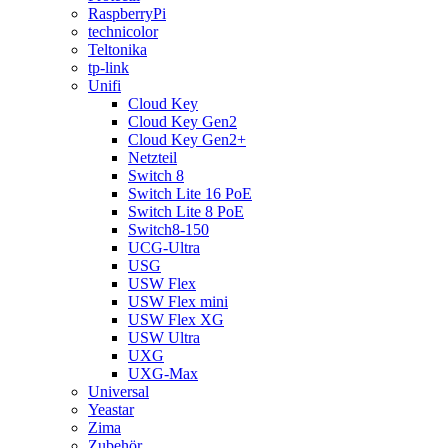
RaspberryPi
technicolor
Teltonika
tp-link
Unifi
Cloud Key
Cloud Key Gen2
Cloud Key Gen2+
Netzteil
Switch 8
Switch Lite 16 PoE
Switch Lite 8 PoE
Switch8-150
UCG-Ultra
USG
USW Flex
USW Flex mini
USW Flex XG
USW Ultra
UXG
UXG-Max
Universal
Yeastar
Zima
Zubehör