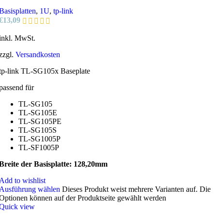
Basisplatten
,
1U
,
tp-link
€
13,09
inkl. MwSt.
zzgl.
Versandkosten
tp-link TL-SG105x Baseplate
passend für
TL-SG105
TL-SG105E
TL-SG105PE
TL-SG105S
TL-SG1005P
TL-SF1005P
Breite der Basisplatte: 128,20mm
Add to wishlist
Ausführung wählen
Dieses Produkt weist mehrere Varianten auf. Die
Optionen können auf der Produktseite gewählt werden
Quick view