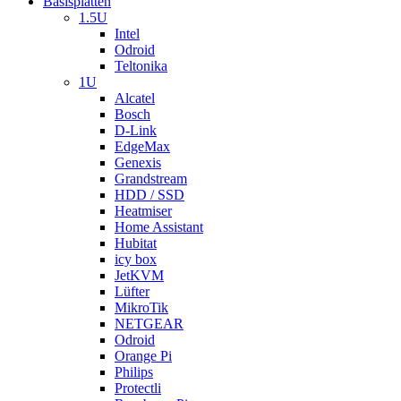
Basisplatten
1.5U
Intel
Odroid
Teltonika
1U
Alcatel
Bosch
D-Link
EdgeMax
Genexis
Grandstream
HDD / SSD
Heatmiser
Home Assistant
Hubitat
icy box
JetKVM
Lüfter
MikroTik
NETGEAR
Odroid
Orange Pi
Philips
Protectli