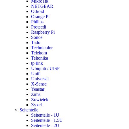
MikroTik
NETGEAR
Odroid
Orange Pi
Philips
Protectli
Raspberry Pi
Sonos
Tado
Technicolor
Telekom
Teltonika
tp-link
Ubiquiti / UISP
Unifi
Universal
X-Sense
Yeastar
Zima
Zowietek
Zyxel
Seitenteile
Seitenteile - 1U
Seitenteile - 1.5U
Seitenteile - 2U