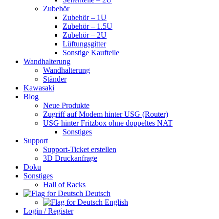
Zubehör
Zubehör – 1U
Zubehör – 1.5U
Zubehör – 2U
Lüftungsgitter
Sonstige Kaufteile
Wandhalterung
Wandhalterung
Ständer
Kawasaki
Blog
Neue Produkte
Zugriff auf Modem hinter USG (Router)
USG hinter Fritzbox ohne doppeltes NAT
Sonstiges
Support
Support-Ticket erstellen
3D Druckanfrage
Doku
Sonstiges
Hall of Racks
Deutsch
English
Login / Register