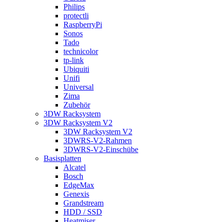
Philips
protectli
RaspberryPi
Sonos
Tado
technicolor
tp-link
Ubiquiti
Unifi
Universal
Zima
Zubehör
3DW Racksystem
3DW Racksystem V2
3DW Racksystem V2
3DWRS-V2-Rahmen
3DWRS-V2-Einschübe
Basisplatten
Alcatel
Bosch
EdgeMax
Genexis
Grandstream
HDD / SSD
Heatmiser