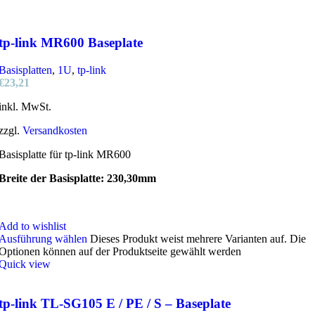
tp-link MR600 Baseplate
Basisplatten
,
1U
,
tp-link
€
23,21
inkl. MwSt.
zzgl.
Versandkosten
Basisplatte für tp-link MR600
Breite der Basisplatte: 230,30mm
Add to wishlist
Ausführung wählen
Dieses Produkt weist mehrere Varianten auf. Die
Optionen können auf der Produktseite gewählt werden
Quick view
tp-link TL-SG105 E / PE / S – Baseplate