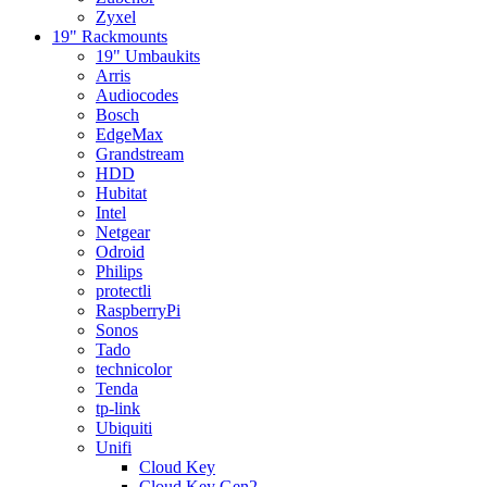
Zyxel
19" Rackmounts
19" Umbaukits
Arris
Audiocodes
Bosch
EdgeMax
Grandstream
HDD
Hubitat
Intel
Netgear
Odroid
Philips
protectli
RaspberryPi
Sonos
Tado
technicolor
Tenda
tp-link
Ubiquiti
Unifi
Cloud Key
Cloud Key Gen2