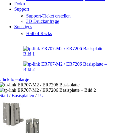
Doku
Support
Support-Ticket erstellen
3D Druckanfrage
Sonstiges
Hall of Racks
Click to enlarge
Start
/
Basisplatten
/
1U