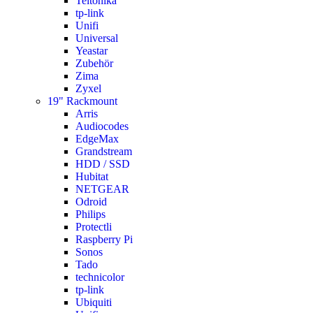
Teltonika
tp-link
Unifi
Universal
Yeastar
Zubehör
Zima
Zyxel
19" Rackmount
Arris
Audiocodes
EdgeMax
Grandstream
HDD / SSD
Hubitat
NETGEAR
Odroid
Philips
Protectli
Raspberry Pi
Sonos
Tado
technicolor
tp-link
Ubiquiti