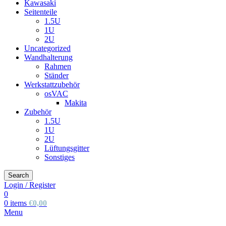
Kawasaki
Seitenteile
1.5U
1U
2U
Uncategorized
Wandhalterung
Rahmen
Ständer
Werkstattzubehör
osVAC
Makita
Zubehör
1.5U
1U
2U
Lüftungsgitter
Sonstiges
Search
Login / Register
0
0
items
€
0,00
Menu