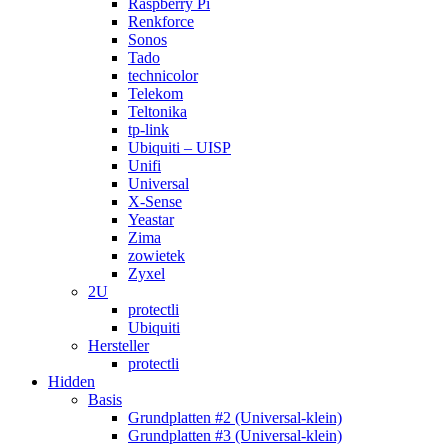
Raspberry Pi
Renkforce
Sonos
Tado
technicolor
Telekom
Teltonika
tp-link
Ubiquiti – UISP
Unifi
Universal
X-Sense
Yeastar
Zima
zowietek
Zyxel
2U
protectli
Ubiquiti
Hersteller
protectli
Hidden
Basis
Grundplatten #2 (Universal-klein)
Grundplatten #3 (Universal-klein)