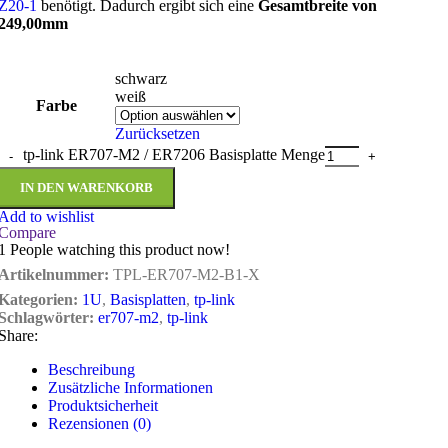
Z20-1
benötigt. Dadurch ergibt sich eine
Gesamtbreite von
249,00mm
schwarz
weiß
Farbe
Zurücksetzen
tp-link ER707-M2 / ER7206 Basisplatte Menge
IN DEN WARENKORB
Add to wishlist
Compare
1
People watching this product now!
Artikelnummer:
TPL-ER707-M2-B1-X
Kategorien:
1U
,
Basisplatten
,
tp-link
Schlagwörter:
er707-m2
,
tp-link
Share:
Beschreibung
Zusätzliche Informationen
Produktsicherheit
Rezensionen (0)