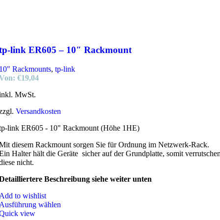
tp-link ER605 – 10″ Rackmount
10" Rackmounts
,
tp-link
Von:
€
19,04
inkl. MwSt.
zzgl.
Versandkosten
tp-link ER605 - 10" Rackmount (Höhe 1HE)
Mit diesem Rackmount sorgen Sie für Ordnung im Netzwerk-Rack.
Ein Halter hält die Geräte sicher auf der Grundplatte, somit verrutsche
diese nicht.
Detailliertere Beschreibung siehe weiter unten
Add to wishlist
Ausführung wählen
Quick view