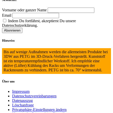
Vorname oder ganzer Name
Email
Indem Du fortfährst, akzeptierst Du unsere
Datenschutzerklärung.
Hinweiss
Bis auf wenige Außnahmen werden die allermeisten Produkte bei
3DW aus PETG im 3D-Druck-Verfahren hergestellt. Kunststoff
ist ein temperaturempfindlicher Werkstoff. Ich empfehle eine
aktive (Lüfter) Kühlung des Racks um Verformungen der
Rackmounts zu verhindern. PETG ist bis ca. 70° wärmestabil.
Über uns
Impressum
Datenschutzvereinbarungen
Datenauszug
Löschanfrage
Privatsphäre-Einstellungen ändern