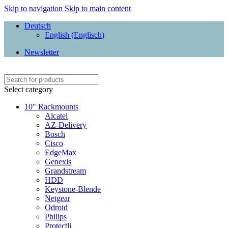
Skip to navigation
Skip to main content
Deutsch
English
(
Englisch
)
Newsletter
Select category
10" Rackmounts
Alcatel
AZ-Delivery
Bosch
Cisco
EdgeMax
Genexis
Grandstream
HDD
Keystone-Blende
Netgear
Odroid
Philips
Protectli