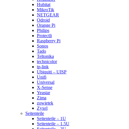
Hubitat
MikroTik
NETGEAR
Odroid
Orange Pi
Philips
Protectli
Raspberry Pi
Sonos
Tado
Teltonika
technicolor
tp-link
Ubiquiti – UISP
Unifi
Universal
X-Sense
Yeastar
Zima
zowietek
Zyxel
Seitenteile
Seitenteile – 1U
Seitenteile – 1.5U
Seitenteile – 2U