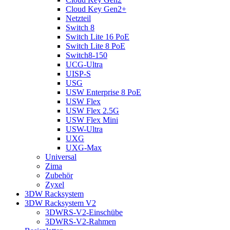
Cloud Key Gen2+
Netzteil
Switch 8
Switch Lite 16 PoE
Switch Lite 8 PoE
Switch8-150
UCG-Ultra
UISP-S
USG
USW Enterprise 8 PoE
USW Flex
USW Flex 2.5G
USW Flex Mini
USW-Ultra
UXG
UXG-Max
Universal
Zima
Zubehör
Zyxel
3DW Racksystem
3DW Racksystem V2
3DWRS-V2-Einschübe
3DWRS-V2-Rahmen