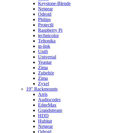
Keystone-Blende
Netgear
Odroid
Philips
Protectli
Raspberry Pi
technicolor
Teltonika
tp-link
Unifi
Universal
Yeastar
Zima
Zubehör
Zima
Zyxel
19″ Rackmounts
Arris
Audiocodes
EdgeMax
Grandstream
HDD
Hubitat
Netgear
Odroid