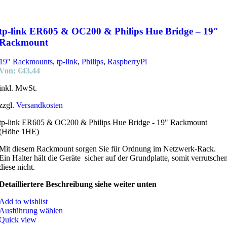
tp-link ER605 & OC200 & Philips Hue Bridge – 19″
Rackmount
19" Rackmounts
,
tp-link
,
Philips
,
RaspberryPi
Von:
€
43,44
inkl. MwSt.
zzgl.
Versandkosten
tp-link ER605 & OC200 & Philips Hue Bridge - 19" Rackmount
(Höhe 1HE)
Mit diesem Rackmount sorgen Sie für Ordnung im Netzwerk-Rack.
Ein Halter hält die Geräte sicher auf der Grundplatte, somit verrutsche
diese nicht.
Detailliertere Beschreibung siehe weiter unten
Add to wishlist
Ausführung wählen
Quick view