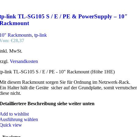
tp-link TL-SG105 S / E / PE & PowerSupply – 10″
Rackmount
10" Rackmounts
,
tp-link
Von:
€
28,37
inkl. MwSt.
zzgl.
Versandkosten
tp-link TL-SG105 S / E / PE - 10" Rackmount (Höhe 1HE)
Mit diesem Rackmount sorgen Sie für Ordnung im Netzwerk-Rack.
Ein Halter hält die Geräte sicher auf der Grundplatte, somit verrutsche
diese nicht.
Detailliertere Beschreibung siehe weiter unten
Add to wishlist
Ausführung wählen
Quick view
Newsletter