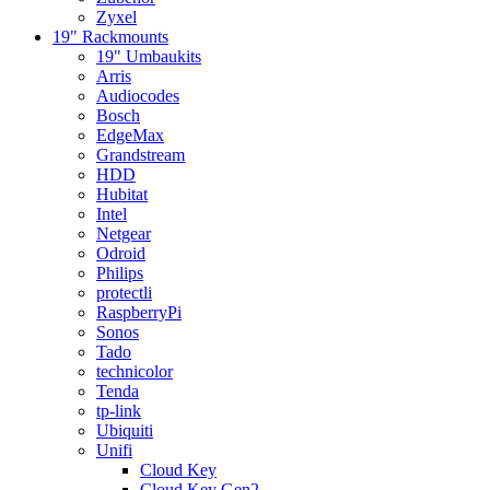
Zyxel
19" Rackmounts
19" Umbaukits
Arris
Audiocodes
Bosch
EdgeMax
Grandstream
HDD
Hubitat
Intel
Netgear
Odroid
Philips
protectli
RaspberryPi
Sonos
Tado
technicolor
Tenda
tp-link
Ubiquiti
Unifi
Cloud Key
Cloud Key Gen2