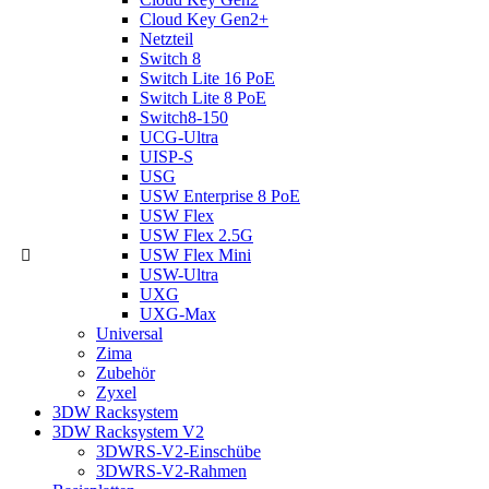
Cloud Key Gen2+
Netzteil
Switch 8
Switch Lite 16 PoE
Switch Lite 8 PoE
Switch8-150
UCG-Ultra
UISP-S
USG
USW Enterprise 8 PoE
USW Flex
USW Flex 2.5G
USW Flex Mini
USW-Ultra
UXG
UXG-Max
Universal
Zima
Zubehör
Zyxel
3DW Racksystem
3DW Racksystem V2
3DWRS-V2-Einschübe
3DWRS-V2-Rahmen