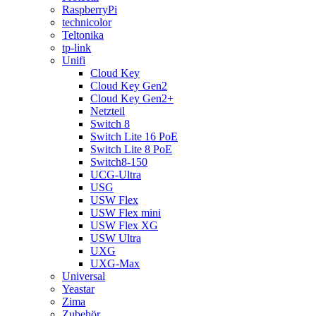
RaspberryPi
technicolor
Teltonika
tp-link
Unifi
Cloud Key
Cloud Key Gen2
Cloud Key Gen2+
Netzteil
Switch 8
Switch Lite 16 PoE
Switch Lite 8 PoE
Switch8-150
UCG-Ultra
USG
USW Flex
USW Flex mini
USW Flex XG
USW Ultra
UXG
UXG-Max
Universal
Yeastar
Zima
Zubehör