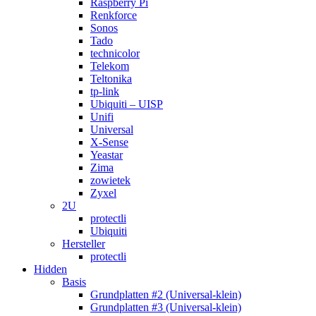
Raspberry Pi
Renkforce
Sonos
Tado
technicolor
Telekom
Teltonika
tp-link
Ubiquiti – UISP
Unifi
Universal
X-Sense
Yeastar
Zima
zowietek
Zyxel
2U
protectli
Ubiquiti
Hersteller
protectli
Hidden
Basis
Grundplatten #2 (Universal-klein)
Grundplatten #3 (Universal-klein)