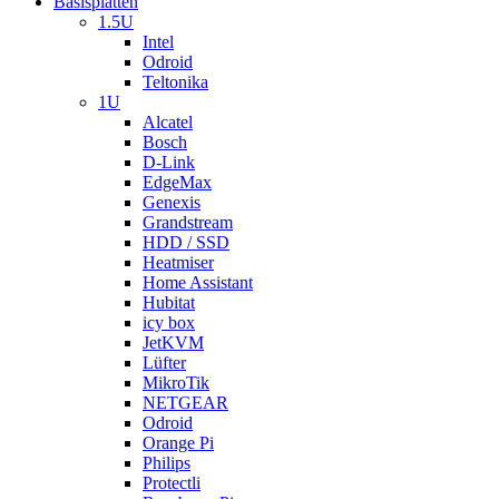
Basisplatten
1.5U
Intel
Odroid
Teltonika
1U
Alcatel
Bosch
D-Link
EdgeMax
Genexis
Grandstream
HDD / SSD
Heatmiser
Home Assistant
Hubitat
icy box
JetKVM
Lüfter
MikroTik
NETGEAR
Odroid
Orange Pi
Philips
Protectli