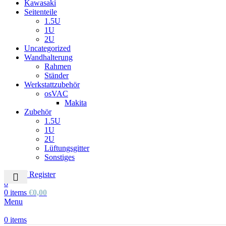
Kawasaki
Seitenteile
1.5U
1U
2U
Uncategorized
Wandhalterung
Rahmen
Ständer
Werkstattzubehör
osVAC
Makita
Zubehör
1.5U
1U
2U
Lüftungsgitter
Sonstiges
Login / Register
0
0
items
€
0,00
Menu
0
items