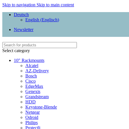
Skip to navigation
Skip to main content
Deutsch
English
(
Englisch
)
Newsletter
Select category
10" Rackmounts
Alcatel
AZ-Delivery
Bosch
Cisco
EdgeMax
Genexis
Grandstream
HDD
Keystone-Blende
Netgear
Odroid
Philips
Protectli