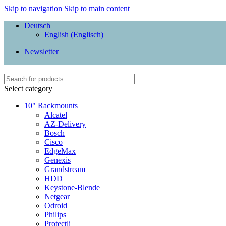
Skip to navigation
Skip to main content
Deutsch
English
(
Englisch
)
Newsletter
Select category
10" Rackmounts
Alcatel
AZ-Delivery
Bosch
Cisco
EdgeMax
Genexis
Grandstream
HDD
Keystone-Blende
Netgear
Odroid
Philips
Protectli