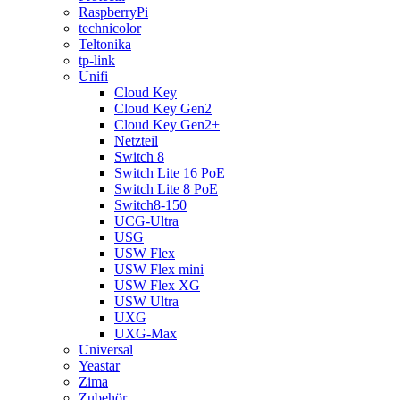
RaspberryPi
technicolor
Teltonika
tp-link
Unifi
Cloud Key
Cloud Key Gen2
Cloud Key Gen2+
Netzteil
Switch 8
Switch Lite 16 PoE
Switch Lite 8 PoE
Switch8-150
UCG-Ultra
USG
USW Flex
USW Flex mini
USW Flex XG
USW Ultra
UXG
UXG-Max
Universal
Yeastar
Zima
Zubehör