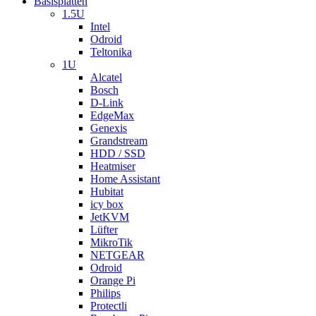
Basisplatten
1.5U
Intel
Odroid
Teltonika
1U
Alcatel
Bosch
D-Link
EdgeMax
Genexis
Grandstream
HDD / SSD
Heatmiser
Home Assistant
Hubitat
icy box
JetKVM
Lüfter
MikroTik
NETGEAR
Odroid
Orange Pi
Philips
Protectli