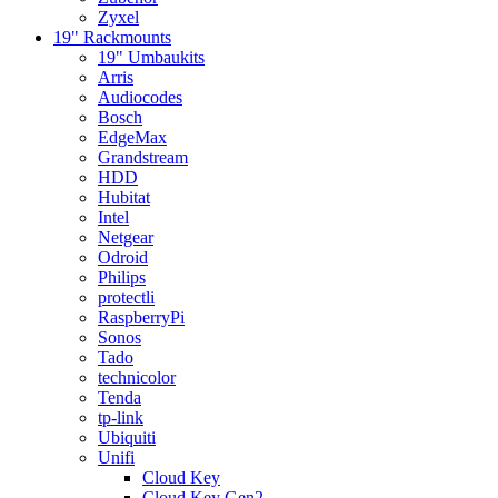
Zyxel
19" Rackmounts
19" Umbaukits
Arris
Audiocodes
Bosch
EdgeMax
Grandstream
HDD
Hubitat
Intel
Netgear
Odroid
Philips
protectli
RaspberryPi
Sonos
Tado
technicolor
Tenda
tp-link
Ubiquiti
Unifi
Cloud Key
Cloud Key Gen2