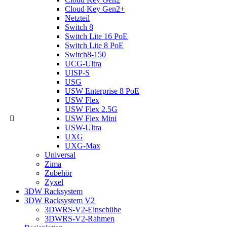
Cloud Key Gen2+
Netzteil
Switch 8
Switch Lite 16 PoE
Switch Lite 8 PoE
Switch8-150
UCG-Ultra
UISP-S
USG
USW Enterprise 8 PoE
USW Flex
USW Flex 2.5G
USW Flex Mini
USW-Ultra
UXG
UXG-Max
Universal
Zima
Zubehör
Zyxel
3DW Racksystem
3DW Racksystem V2
3DWRS-V2-Einschübe
3DWRS-V2-Rahmen