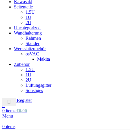
Kawasaki
Seitenteile
1.5U
1U
2U
Uncategorized
Wandhalterung
Rahmen
Ständer
Werkstattzubehör
osVAC
Makita
Zubehör
1.5U
1U
2U
Lüftungsgitter
Sonstiges
Login / Register
0
0
items
€
0,00
Menu
0
items