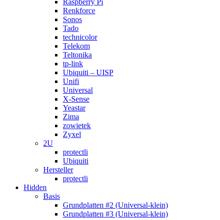
Raspberry Pi
Renkforce
Sonos
Tado
technicolor
Telekom
Teltonika
tp-link
Ubiquiti – UISP
Unifi
Universal
X-Sense
Yeastar
Zima
zowietek
Zyxel
2U
protectli
Ubiquiti
Hersteller
protectli
Hidden
Basis
Grundplatten #2 (Universal-klein)
Grundplatten #3 (Universal-klein)