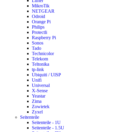
Lüfter
MikroTik
NETGEAR
Odroid
Orange Pi
Philips
Protectli
Raspberry Pi
Sonos
Tado
Technicolor
Telekom
Teltonika
tp-link
Ubiquiti / UISP
Unifi
Universal
X-Sense
Yeastar
Zima
Zowietek
Zyxel
Seitenteile
Seitenteile - 1U
Seitenteile - 1.5U