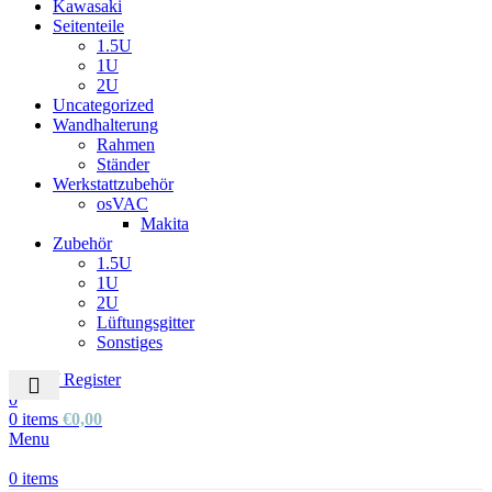
Kawasaki
Seitenteile
1.5U
1U
2U
Uncategorized
Wandhalterung
Rahmen
Ständer
Werkstattzubehör
osVAC
Makita
Zubehör
1.5U
1U
2U
Lüftungsgitter
Sonstiges
Login / Register
0
0
items
€
0,00
Menu
0
items