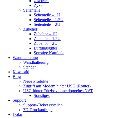
zowietek
Zyxel
Seitenteile
Seitenteile – 1U
Seitenteile – 1.5U
Seitenteile – 2U
Zubehör
Zubehör – 1U
Zubehör – 1.5U
Zubehör – 2U
Lüftungsgitter
Sonstige Kaufteile
Wandhalterung
Wandhalterung
Ständer
Kawasaki
Blog
Neue Produkte
Zugriff auf Modem hinter USG (Router)
USG hinter Fritzbox ohne doppeltes NAT
Sonstiges
Support
Support-Ticket erstellen
3D Druckanfrage
Doku