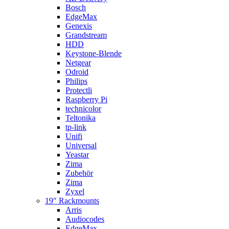
Bosch
EdgeMax
Genexis
Grandstream
HDD
Keystone-Blende
Netgear
Odroid
Philips
Protectli
Raspberry Pi
technicolor
Teltonika
tp-link
Unifi
Universal
Yeastar
Zima
Zubehör
Zima
Zyxel
19″ Rackmounts
Arris
Audiocodes
EdgeMax