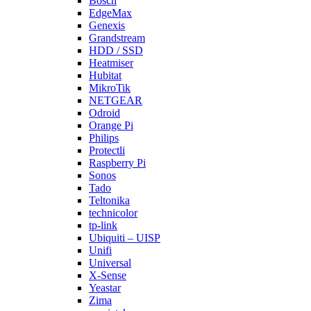
Bosch
EdgeMax
Genexis
Grandstream
HDD / SSD
Heatmiser
Hubitat
MikroTik
NETGEAR
Odroid
Orange Pi
Philips
Protectli
Raspberry Pi
Sonos
Tado
Teltonika
technicolor
tp-link
Ubiquiti – UISP
Unifi
Universal
X-Sense
Yeastar
Zima