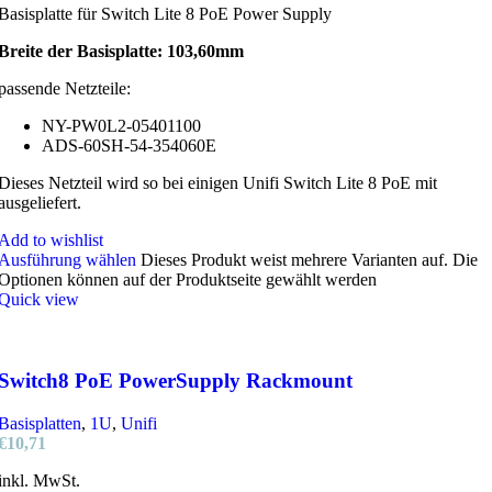
Basisplatte für Switch Lite 8 PoE Power Supply
Breite der Basisplatte: 103,60mm
passende Netzteile:
NY-PW0L2-05401100
ADS-60SH-54-354060E
Dieses Netzteil wird so bei einigen Unifi Switch Lite 8 PoE mit
ausgeliefert.
Add to wishlist
Ausführung wählen
Dieses Produkt weist mehrere Varianten auf. Die
Optionen können auf der Produktseite gewählt werden
Quick view
Switch8 PoE PowerSupply Rackmount
Basisplatten
,
1U
,
Unifi
€
10,71
inkl. MwSt.