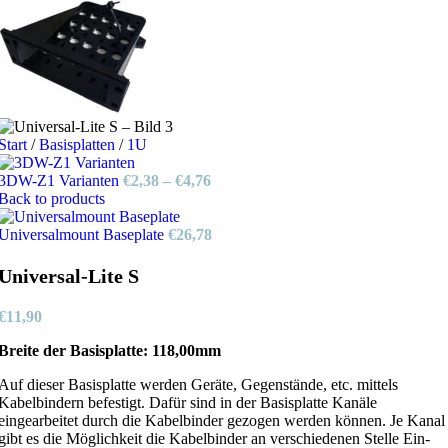
Start
/
Basisplatten
/
1U
3DW-Z1 Varianten
€
2,38
–
€
4,76
Back to products
Universalmount Baseplate
€
26,78
Universal-Lite S
€
11,90
Breite der Basisplatte: 118,00mm
Auf dieser Basisplatte werden Geräte, Gegenstände, etc. mittels
Kabelbindern befestigt. Dafür sind in der Basisplatte Kanäle
eingearbeitet durch die Kabelbinder gezogen werden können. Je Kanal
gibt es die Möglichkeit die Kabelbinder an verschiedenen Stelle Ein-