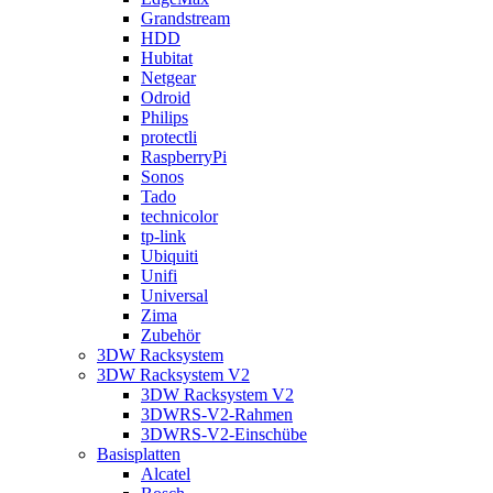
Grandstream
HDD
Hubitat
Netgear
Odroid
Philips
protectli
RaspberryPi
Sonos
Tado
technicolor
tp-link
Ubiquiti
Unifi
Universal
Zima
Zubehör
3DW Racksystem
3DW Racksystem V2
3DW Racksystem V2
3DWRS-V2-Rahmen
3DWRS-V2-Einschübe
Basisplatten
Alcatel