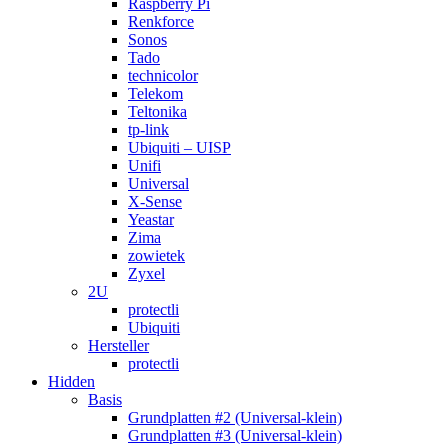
Raspberry Pi
Renkforce
Sonos
Tado
technicolor
Telekom
Teltonika
tp-link
Ubiquiti – UISP
Unifi
Universal
X-Sense
Yeastar
Zima
zowietek
Zyxel
2U
protectli
Ubiquiti
Hersteller
protectli
Hidden
Basis
Grundplatten #2 (Universal-klein)
Grundplatten #3 (Universal-klein)