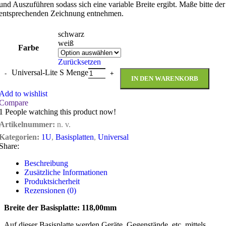
und Auszuführen sodass sich eine variable Breite ergibt. Maße bitte der
entsprechenden Zeichnung entnehmen.
schwarz
weiß
Farbe
Zurücksetzen
Universal-Lite S Menge
IN DEN WARENKORB
Add to wishlist
Compare
1
People watching this product now!
Artikelnummer:
n. v.
Kategorien:
1U
,
Basisplatten
,
Universal
Share:
Beschreibung
Zusätzliche Informationen
Produktsicherheit
Rezensionen (0)
Breite der Basisplatte: 118,00mm
Auf dieser Basisplatte werden Geräte, Gegenstände, etc. mittels