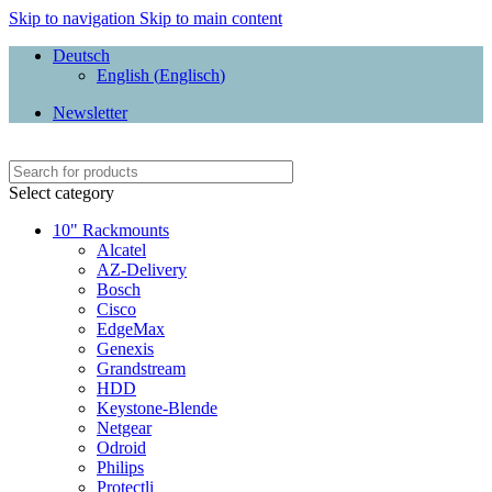
Skip to navigation
Skip to main content
Deutsch
English
(
Englisch
)
Newsletter
Select category
10" Rackmounts
Alcatel
AZ-Delivery
Bosch
Cisco
EdgeMax
Genexis
Grandstream
HDD
Keystone-Blende
Netgear
Odroid
Philips
Protectli