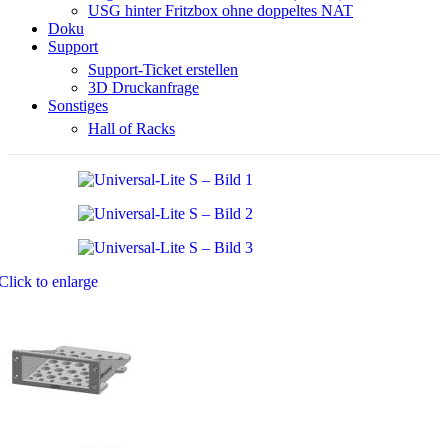
USG hinter Fritzbox ohne doppeltes NAT
Doku
Support
Support-Ticket erstellen
3D Druckanfrage
Sonstiges
Hall of Racks
Click to enlarge