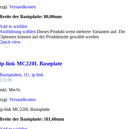
zzgl.
Versandkosten
Breite der Basisplatte: 80,00mm
Add to wishlist
Ausführung wählen
Dieses Produkt weist mehrere Varianten auf. Die
Optionen können auf der Produktseite gewählt werden
Quick view
tp-link MC220L Baseplate
Basisplatten
,
1U
,
tp-link
€
11,90
inkl. MwSt.
zzgl.
Versandkosten
tp-link MC220L Basisplatte
Breite der Basisplatte: 101,60mm
Add to wishlist