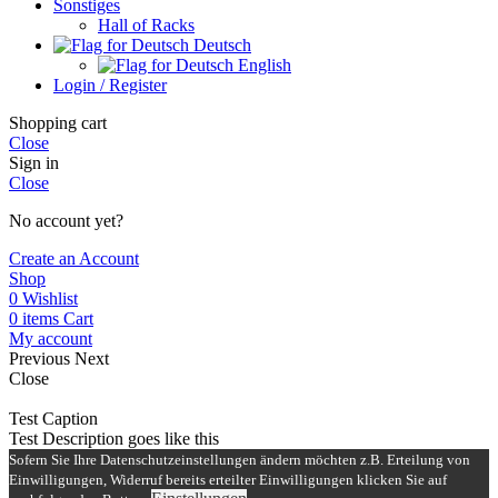
Sonstiges
Hall of Racks
Deutsch
English
Login / Register
Shopping cart
Close
Sign in
Close
No account yet?
Create an Account
Shop
0
Wishlist
0
items
Cart
My account
Previous
Next
Close
Test Caption
Test Description goes like this
Sofern Sie Ihre Datenschutzeinstellungen ändern möchten z.B. Erteilung von
Einwilligungen, Widerruf bereits erteilter Einwilligungen klicken Sie auf