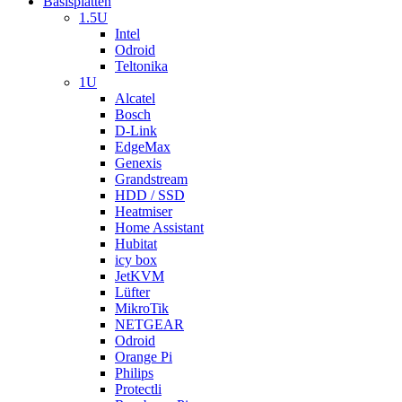
Basisplatten
1.5U
Intel
Odroid
Teltonika
1U
Alcatel
Bosch
D-Link
EdgeMax
Genexis
Grandstream
HDD / SSD
Heatmiser
Home Assistant
Hubitat
icy box
JetKVM
Lüfter
MikroTik
NETGEAR
Odroid
Orange Pi
Philips
Protectli