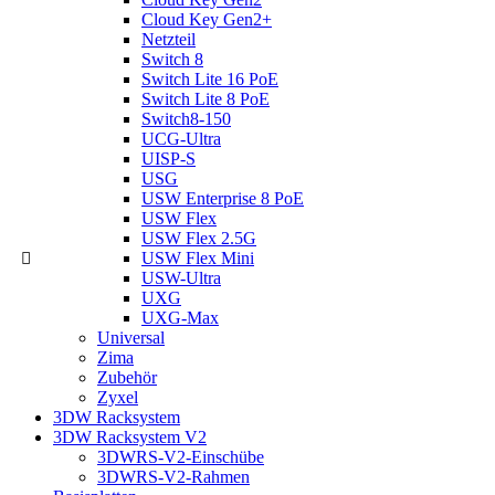
Cloud Key Gen2+
Netzteil
Switch 8
Switch Lite 16 PoE
Switch Lite 8 PoE
Switch8-150
UCG-Ultra
UISP-S
USG
USW Enterprise 8 PoE
USW Flex
USW Flex 2.5G
USW Flex Mini
USW-Ultra
UXG
UXG-Max
Universal
Zima
Zubehör
Zyxel
3DW Racksystem
3DW Racksystem V2
3DWRS-V2-Einschübe
3DWRS-V2-Rahmen