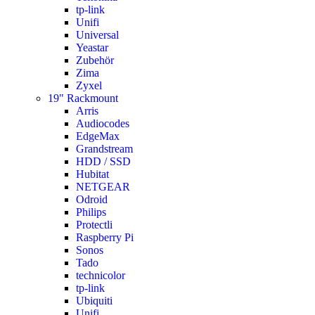
tp-link
Unifi
Universal
Yeastar
Zubehör
Zima
Zyxel
19" Rackmount
Arris
Audiocodes
EdgeMax
Grandstream
HDD / SSD
Hubitat
NETGEAR
Odroid
Philips
Protectli
Raspberry Pi
Sonos
Tado
technicolor
tp-link
Ubiquiti
Unifi