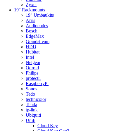
Zyxel
19" Rackmounts
19" Umbaukits
Arris
Audiocodes
Bosch
EdgeMax
Grandstream
HDD
Hubitat
Intel
Netgear
Odroid
Philips
protectli
RaspberryPi
Sonos
Tado
technicolor
Tenda
tp-link
Ubiquiti
Unifi
Cloud Key
Cloud Key Gen2