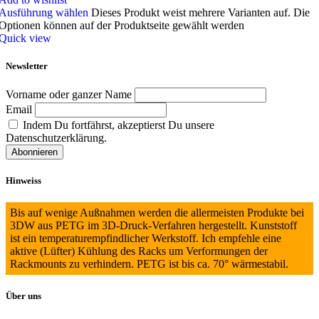
Ausführung wählen
Dieses Produkt weist mehrere Varianten auf. Die
Optionen können auf der Produktseite gewählt werden
Quick view
Newsletter
Vorname oder ganzer Name
Email
Indem Du fortfährst, akzeptierst Du unsere
Datenschutzerklärung.
Hinweiss
Bis auf wenige Außnahmen werden die allermeisten Produkte bei
3DW aus PETG im 3D-Druck-Verfahren hergestellt. Kunststoff
ist ein temperaturempfindlicher Werkstoff. Ich empfehle eine
aktive (Lüfter) Kühlung des Racks um Verformungen der
Rackmounts zu verhindern. PETG ist bis ca. 70° wärmestabil.
Über uns