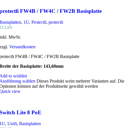
protectli FW4B / FW4C / FW2B Basisplatte
Basisplatten
,
1U
,
Protectli
,
protectli
€
13,69
inkl. MwSt.
zzgl.
Versandkosten
protectli FW4B / FW4C / FW2B Basisplatte
Breite der Basisplatte: 143,60mm
Add to wishlist
Ausführung wählen
Dieses Produkt weist mehrere Varianten auf. Die
Optionen können auf der Produktseite gewählt werden
Quick view
Switch Lite 8 PoE
1U
,
Unifi
,
Basisplatten