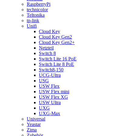
RaspberryPi
technicolor
Teltonika
tp-link
Unifi
Cloud Key
Cloud Key Gen2
Cloud Key Gen2+
Netzteil
Switch 8
Switch Lite 16 PoE
Switch Lite 8 PoE
Switch8-150
UCG-Ultra
USG
USW Flex
USW Flex mini
USW Flex XG
USW Ultra
UXG
UXG-Max
Universal
Yeastar
Zima
Zubehör