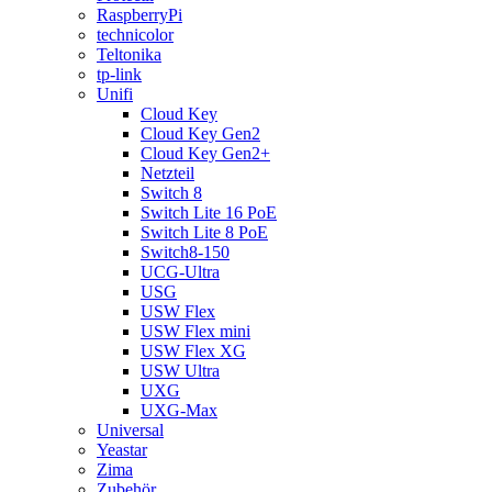
RaspberryPi
technicolor
Teltonika
tp-link
Unifi
Cloud Key
Cloud Key Gen2
Cloud Key Gen2+
Netzteil
Switch 8
Switch Lite 16 PoE
Switch Lite 8 PoE
Switch8-150
UCG-Ultra
USG
USW Flex
USW Flex mini
USW Flex XG
USW Ultra
UXG
UXG-Max
Universal
Yeastar
Zima
Zubehör