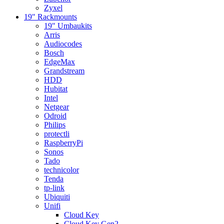
Zyxel
19" Rackmounts
19" Umbaukits
Arris
Audiocodes
Bosch
EdgeMax
Grandstream
HDD
Hubitat
Intel
Netgear
Odroid
Philips
protectli
RaspberryPi
Sonos
Tado
technicolor
Tenda
tp-link
Ubiquiti
Unifi
Cloud Key
Cloud Key Gen2