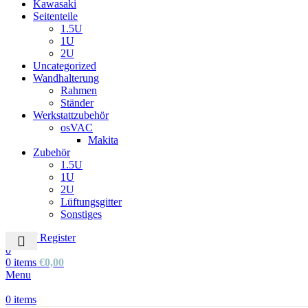
Kawasaki
Seitenteile
1.5U
1U
2U
Uncategorized
Wandhalterung
Rahmen
Ständer
Werkstattzubehör
osVAC
Makita
Zubehör
1.5U
1U
2U
Lüftungsgitter
Sonstiges
Login / Register
0
0
items
€
0,00
Menu
0
items