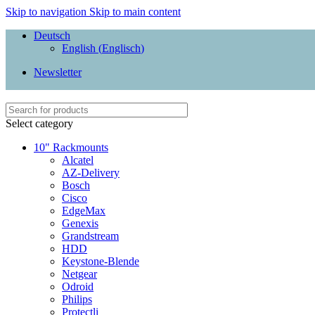
Skip to navigation
Skip to main content
Deutsch
English
(
Englisch
)
Newsletter
Select category
10" Rackmounts
Alcatel
AZ-Delivery
Bosch
Cisco
EdgeMax
Genexis
Grandstream
HDD
Keystone-Blende
Netgear
Odroid
Philips
Protectli