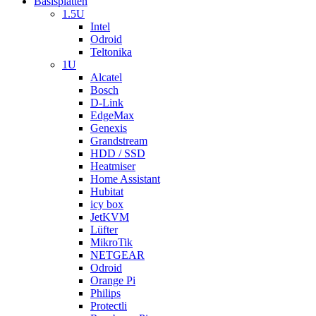
Basisplatten
1.5U
Intel
Odroid
Teltonika
1U
Alcatel
Bosch
D-Link
EdgeMax
Genexis
Grandstream
HDD / SSD
Heatmiser
Home Assistant
Hubitat
icy box
JetKVM
Lüfter
MikroTik
NETGEAR
Odroid
Orange Pi
Philips
Protectli