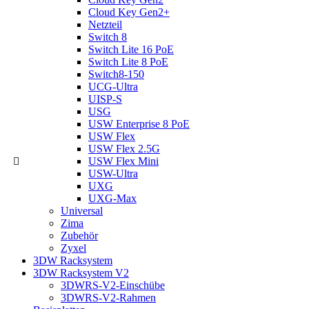
Cloud Key Gen2+
Netzteil
Switch 8
Switch Lite 16 PoE
Switch Lite 8 PoE
Switch8-150
UCG-Ultra
UISP-S
USG
USW Enterprise 8 PoE
USW Flex
USW Flex 2.5G
USW Flex Mini
USW-Ultra
UXG
UXG-Max
Universal
Zima
Zubehör
Zyxel
3DW Racksystem
3DW Racksystem V2
3DWRS-V2-Einschübe
3DWRS-V2-Rahmen