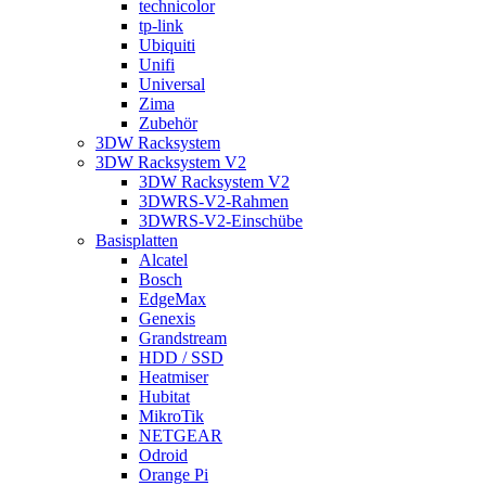
technicolor
tp-link
Ubiquiti
Unifi
Universal
Zima
Zubehör
3DW Racksystem
3DW Racksystem V2
3DW Racksystem V2
3DWRS-V2-Rahmen
3DWRS-V2-Einschübe
Basisplatten
Alcatel
Bosch
EdgeMax
Genexis
Grandstream
HDD / SSD
Heatmiser
Hubitat
MikroTik
NETGEAR
Odroid
Orange Pi