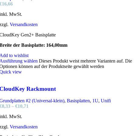
€
16,66
inkl. MwSt.
zzgl.
Versandkosten
CloudKey Gen2+ Basisplatte
Breite der Basisplatte: 164,00mm
Add to wishlist
Ausführung wählen
Dieses Produkt weist mehrere Varianten auf. Die
Optionen können auf der Produktseite gewählt werden
Quick view
CloudKey Rackmount
Grundplatten #2 (Universal-klein)
,
Basisplatten
,
1U
,
Unifi
€
8,33
–
€
10,71
inkl. MwSt.
zzgl.
Versandkosten