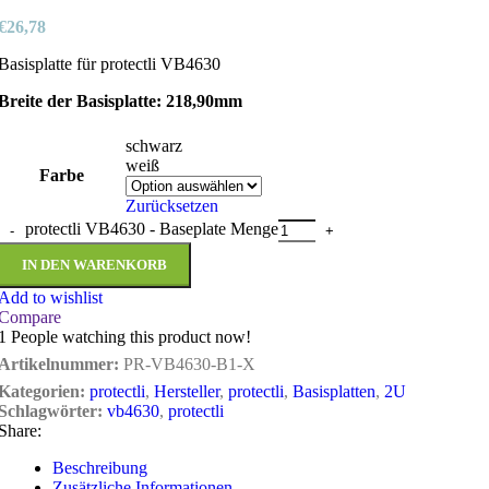
€
26,78
Basisplatte für protectli VB4630
Breite der Basisplatte: 218,90mm
schwarz
weiß
Farbe
Zurücksetzen
protectli VB4630 - Baseplate Menge
IN DEN WARENKORB
Add to wishlist
Compare
1
People watching this product now!
Artikelnummer:
PR-VB4630-B1-X
Kategorien:
protectli
,
Hersteller
,
protectli
,
Basisplatten
,
2U
Schlagwörter:
vb4630
,
protectli
Share:
Beschreibung
Zusätzliche Informationen