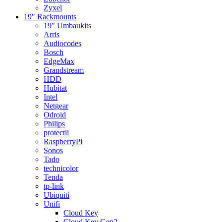
Zyxel
19" Rackmounts
19" Umbaukits
Arris
Audiocodes
Bosch
EdgeMax
Grandstream
HDD
Hubitat
Intel
Netgear
Odroid
Philips
protectli
RaspberryPi
Sonos
Tado
technicolor
Tenda
tp-link
Ubiquiti
Unifi
Cloud Key
Cloud Key Gen2