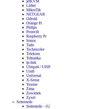
jetKVM
Lüfter
MikroTik
NETGEAR
Odroid
Orange Pi
Philips
Protectli
Raspberry Pi
Sonos
Tado
Technicolor
Telekom
Teltonika
tp-link
Ubiquiti / UISP
Unifi
Universal
X-Sense
Yeastar
Zima
Zowietek
Zyxel
Seitenteile
Seitenteile - 1U