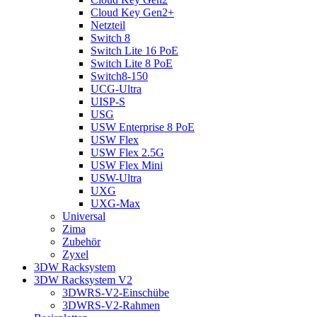
Cloud Key Gen2+
Netzteil
Switch 8
Switch Lite 16 PoE
Switch Lite 8 PoE
Switch8-150
UCG-Ultra
UISP-S
USG
USW Enterprise 8 PoE
USW Flex
USW Flex 2.5G
USW Flex Mini
USW-Ultra
UXG
UXG-Max
Universal
Zima
Zubehör
Zyxel
3DW Racksystem
3DW Racksystem V2
3DWRS-V2-Einschübe
3DWRS-V2-Rahmen