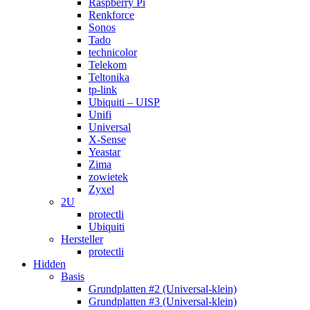
Raspberry Pi
Renkforce
Sonos
Tado
technicolor
Telekom
Teltonika
tp-link
Ubiquiti – UISP
Unifi
Universal
X-Sense
Yeastar
Zima
zowietek
Zyxel
2U
protectli
Ubiquiti
Hersteller
protectli
Hidden
Basis
Grundplatten #2 (Universal-klein)
Grundplatten #3 (Universal-klein)