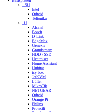
Basisplatten
1.5U
Intel
Odroid
Teltonika
1U
Alcatel
Bosch
D-Link
EdgeMax
Genexis
Grandstream
HDD / SSD
Heatmiser
Home Assistant
Hubitat
icy box
JetKVM
Lüfter
MikroTik
NETGEAR
Odroid
Orange Pi
Philips
Protectli