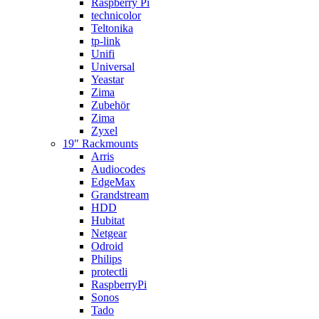
Raspberry Pi
technicolor
Teltonika
tp-link
Unifi
Universal
Yeastar
Zima
Zubehör
Zima
Zyxel
19″ Rackmounts
Arris
Audiocodes
EdgeMax
Grandstream
HDD
Hubitat
Netgear
Odroid
Philips
protectli
RaspberryPi
Sonos
Tado