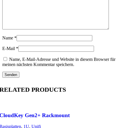
Name
*
E-Mail
*
Name, E-Mail-Adresse und Website in diesem Browser für
meinen nächsten Kommentar speichern.
RELATED PRODUCTS
CloudKey Gen2+ Rackmount
Basisplatten
,
1U
,
Unifi