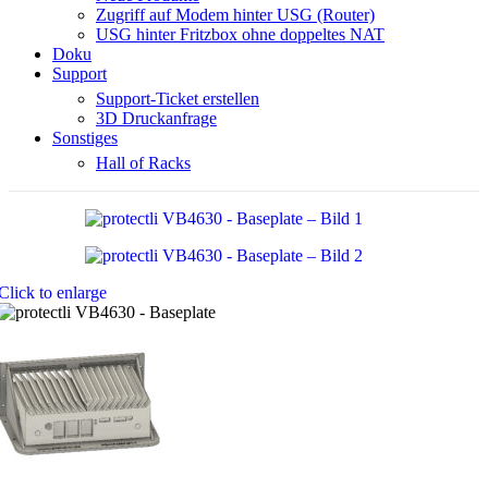
Zugriff auf Modem hinter USG (Router)
USG hinter Fritzbox ohne doppeltes NAT
Doku
Support
Support-Ticket erstellen
3D Druckanfrage
Sonstiges
Hall of Racks
Click to enlarge