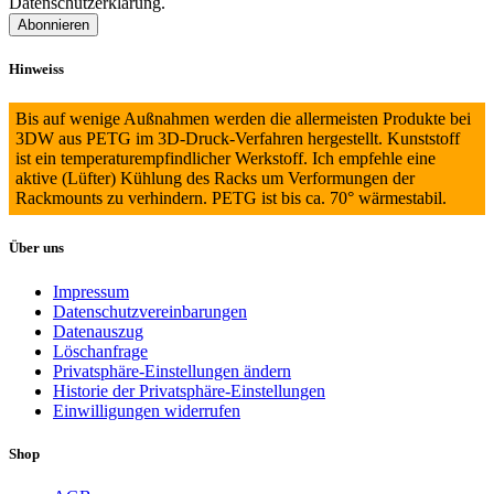
Datenschutzerklärung.
Hinweiss
Bis auf wenige Außnahmen werden die allermeisten Produkte bei
3DW aus PETG im 3D-Druck-Verfahren hergestellt. Kunststoff
ist ein temperaturempfindlicher Werkstoff. Ich empfehle eine
aktive (Lüfter) Kühlung des Racks um Verformungen der
Rackmounts zu verhindern. PETG ist bis ca. 70° wärmestabil.
Über uns
Impressum
Datenschutzvereinbarungen
Datenauszug
Löschanfrage
Privatsphäre-Einstellungen ändern
Historie der Privatsphäre-Einstellungen
Einwilligungen widerrufen
Shop