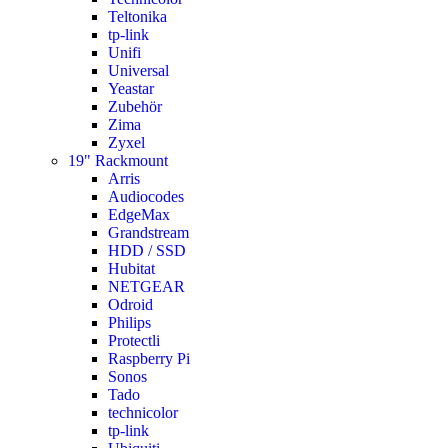
Teltonika
tp-link
Unifi
Universal
Yeastar
Zubehör
Zima
Zyxel
19" Rackmount
Arris
Audiocodes
EdgeMax
Grandstream
HDD / SSD
Hubitat
NETGEAR
Odroid
Philips
Protectli
Raspberry Pi
Sonos
Tado
technicolor
tp-link