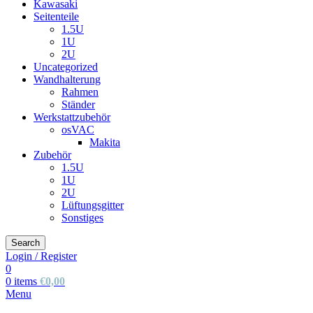
Kawasaki
Seitenteile
1.5U
1U
2U
Uncategorized
Wandhalterung
Rahmen
Ständer
Werkstattzubehör
osVAC
Makita
Zubehör
1.5U
1U
2U
Lüftungsgitter
Sonstiges
Search
Login / Register
0
0
items
€
0,00
Menu