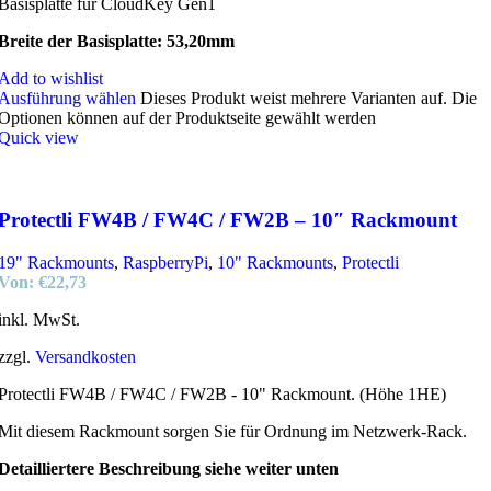
Basisplatte für CloudKey Gen1
Breite der Basisplatte: 53,20mm
Add to wishlist
Ausführung wählen
Dieses Produkt weist mehrere Varianten auf. Die
Optionen können auf der Produktseite gewählt werden
Quick view
Protectli FW4B / FW4C / FW2B – 10″ Rackmount
19" Rackmounts
,
RaspberryPi
,
10" Rackmounts
,
Protectli
Von:
€
22,73
inkl. MwSt.
zzgl.
Versandkosten
Protectli FW4B / FW4C / FW2B - 10" Rackmount. (Höhe 1HE)
Mit diesem Rackmount sorgen Sie für Ordnung im Netzwerk-Rack.
Detailliertere Beschreibung siehe weiter unten