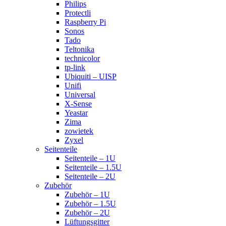
Philips
Protectli
Raspberry Pi
Sonos
Tado
Teltonika
technicolor
tp-link
Ubiquiti – UISP
Unifi
Universal
X-Sense
Yeastar
Zima
zowietek
Zyxel
Seitenteile
Seitenteile – 1U
Seitenteile – 1.5U
Seitenteile – 2U
Zubehör
Zubehör – 1U
Zubehör – 1.5U
Zubehör – 2U
Lüftungsgitter