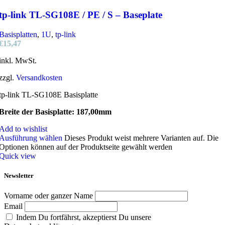
tp-link TL-SG108E / PE / S – Baseplate
Basisplatten
,
1U
,
tp-link
€
15,47
inkl. MwSt.
zzgl.
Versandkosten
tp-link TL-SG108E Basisplatte
Breite der Basisplatte: 187,00mm
Add to wishlist
Ausführung wählen
Dieses Produkt weist mehrere Varianten auf. Die
Optionen können auf der Produktseite gewählt werden
Quick view
Newsletter
Vorname oder ganzer Name
Email
Indem Du fortfährst, akzeptierst Du unsere