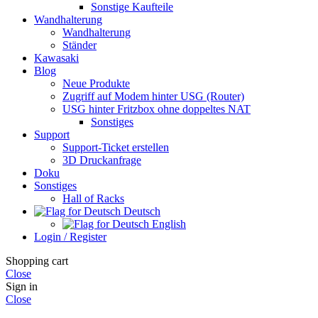
Sonstige Kaufteile
Wandhalterung
Wandhalterung
Ständer
Kawasaki
Blog
Neue Produkte
Zugriff auf Modem hinter USG (Router)
USG hinter Fritzbox ohne doppeltes NAT
Sonstiges
Support
Support-Ticket erstellen
3D Druckanfrage
Doku
Sonstiges
Hall of Racks
Deutsch
English
Login / Register
Shopping cart
Close
Sign in
Close