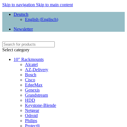
Skip to navigation
Skip to main content
Deutsch
English
(
Englisch
)
Newsletter
Select category
10" Rackmounts
Alcatel
AZ-Delivery
Bosch
Cisco
EdgeMax
Genexis
Grandstream
HDD
Keystone-Blende
Netgear
Odroid
Philips
Protectli