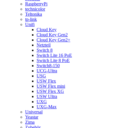
RaspberryPi
technicolor
Teltonika
tp-link
Unifi
Cloud Key
Cloud Key Gen2
Cloud Key Gen2+
Netzteil
Switch 8
Switch Lite 16 PoE
Switch Lite 8 PoE
Switch8-150
UCG-Ultra
USG
USW Flex
USW Flex mini
USW Flex XG
USW Ultra
UXG
UXG-Max
Universal
Yeastar
Zima
Zubehör