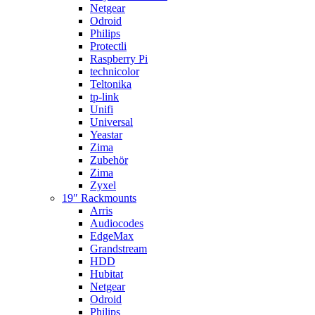
Netgear
Odroid
Philips
Protectli
Raspberry Pi
technicolor
Teltonika
tp-link
Unifi
Universal
Yeastar
Zima
Zubehör
Zima
Zyxel
19″ Rackmounts
Arris
Audiocodes
EdgeMax
Grandstream
HDD
Hubitat
Netgear
Odroid
Philips