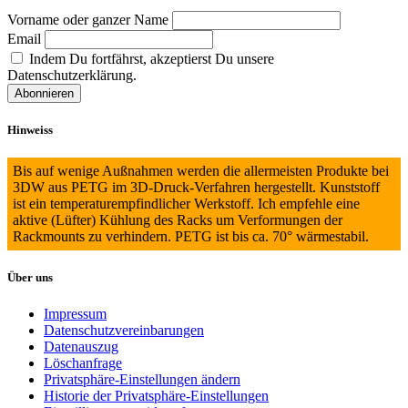
Vorname oder ganzer Name
Email
Indem Du fortfährst, akzeptierst Du unsere
Datenschutzerklärung.
Hinweiss
Bis auf wenige Außnahmen werden die allermeisten Produkte bei
3DW aus PETG im 3D-Druck-Verfahren hergestellt. Kunststoff
ist ein temperaturempfindlicher Werkstoff. Ich empfehle eine
aktive (Lüfter) Kühlung des Racks um Verformungen der
Rackmounts zu verhindern. PETG ist bis ca. 70° wärmestabil.
Über uns
Impressum
Datenschutzvereinbarungen
Datenauszug
Löschanfrage
Privatsphäre-Einstellungen ändern
Historie der Privatsphäre-Einstellungen