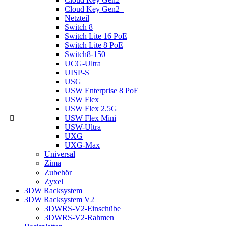
Cloud Key Gen2+
Netzteil
Switch 8
Switch Lite 16 PoE
Switch Lite 8 PoE
Switch8-150
UCG-Ultra
UISP-S
USG
USW Enterprise 8 PoE
USW Flex
USW Flex 2.5G
USW Flex Mini
USW-Ultra
UXG
UXG-Max
Universal
Zima
Zubehör
Zyxel
3DW Racksystem
3DW Racksystem V2
3DWRS-V2-Einschübe
3DWRS-V2-Rahmen