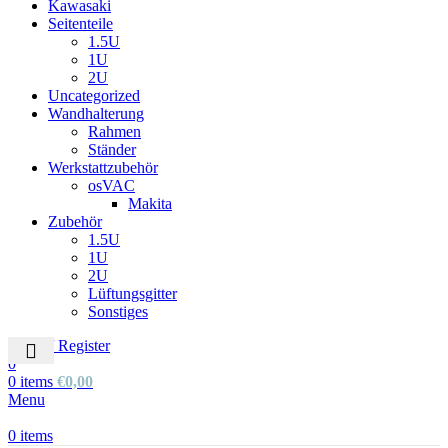
Kawasaki
Seitenteile
1.5U
1U
2U
Uncategorized
Wandhalterung
Rahmen
Ständer
Werkstattzubehör
osVAC
Makita
Zubehör
1.5U
1U
2U
Lüftungsgitter
Sonstiges
Login / Register
0
0
items
€
0,00
Menu
0
items