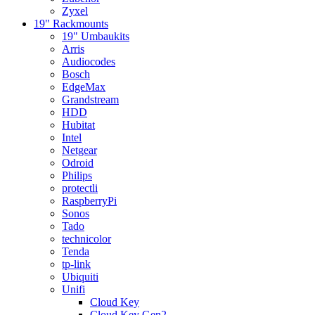
Zyxel
19" Rackmounts
19" Umbaukits
Arris
Audiocodes
Bosch
EdgeMax
Grandstream
HDD
Hubitat
Intel
Netgear
Odroid
Philips
protectli
RaspberryPi
Sonos
Tado
technicolor
Tenda
tp-link
Ubiquiti
Unifi
Cloud Key
Cloud Key Gen2