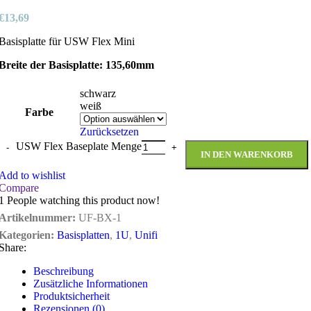
€
13,69
Basisplatte für USW Flex Mini
Breite der Basisplatte: 135,60mm
schwarz
weiß
Farbe
Zurücksetzen
USW Flex Baseplate Menge
IN DEN WARENKORB
Add to wishlist
Compare
1
People watching this product now!
Artikelnummer:
UF-BX-1
Kategorien:
Basisplatten
,
1U
,
Unifi
Share:
Beschreibung
Zusätzliche Informationen
Produktsicherheit
Rezensionen (0)