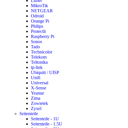
Lüfter
MikroTik
NETGEAR
Odroid
Orange Pi
Philips
Protectli
Raspberry Pi
Sonos
Tado
Technicolor
Telekom
Teltonika
tp-link
Ubiquiti / UISP
Unifi
Universal
X-Sense
Yeastar
Zima
Zowietek
Zyxel
Seitenteile
Seitenteile - 1U
Seitenteile - 1.5U