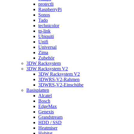
protectli
RaspberryPi
Sonos
Tado
technicolor
tp-link
Ubiquiti
Unifi
Universal
Zima
Zubehör
3DW Racksystem
3DW Racksystem V2
3DW Racksystem V2
3DWRS-V2-Rahmen
3DWRS-V2-Einschübe
Basisplatten
Alcatel
Bosch
EdgeMax
Genexis
Grandstream
HDD / SSD
Heatmiser
Hubitat