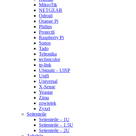
MikroTik
NETGEAR
Odroid
Orange Pi
Philips
Protectli
Raspberry Pi
Sonos
Tado
Teltonika
technicolor
tp-link
Ubiquiti – UISP
Unifi
Universal
X-Sense
Yeastar
Zima
zowietek
Zyxel
Seitenteile
Seitenteile – 1U
Seitenteile – 1.5U
Seitenteile – 2U
Zubehör