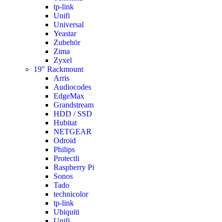
tp-link
Unifi
Universal
Yeastar
Zubehör
Zima
Zyxel
19" Rackmount
Arris
Audiocodes
EdgeMax
Grandstream
HDD / SSD
Hubitat
NETGEAR
Odroid
Philips
Protectli
Raspberry Pi
Sonos
Tado
technicolor
tp-link
Ubiquiti
Unifi