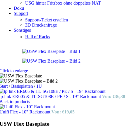
USG hinter Fritzbox ohne doppeltes NAT
Doku
Support
Support-Ticket erstellen
3D Druckanfrage
Sonstiges
Hall of Racks
Click to enlarge
Start
/
Basisplatten
/
1U
tp-link ER605 & TL-SG108E / PE / S - 19" Rackmount
Von:
€
36,30
Back to products
Unifi Flex - 10" Rackmount
Von:
€
19,05
USW Flex Baseplate