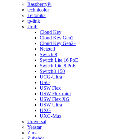
RaspberryPi
technicolor
Teltonika
tp-link
Unifi
Cloud Key
Cloud Key Gen2
Cloud Key Gen2+
Netzteil
Switch 8
Switch Lite 16 PoE
Switch Lite 8 PoE
Switch8-150
UCG-Ultra
USG
USW Flex
USW Flex mini
USW Flex XG
USW Ultra
UXG
UXG-Max
Universal
Yeastar
Zima
Zubehör