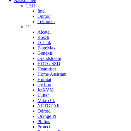
Basisplatten
1.5U
Intel
Odroid
Teltonika
1U
Alcatel
Bosch
D-Link
EdgeMax
Genexis
Grandstream
HDD / SSD
Heatmiser
Home Assistant
Hubitat
icy box
JetKVM
Lüfter
MikroTik
NETGEAR
Odroid
Orange Pi
Philips
Protectli