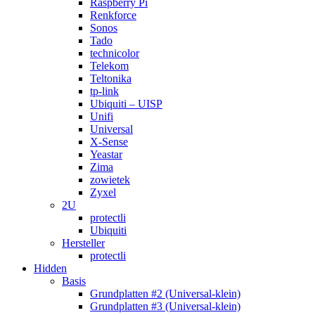
Raspberry Pi
Renkforce
Sonos
Tado
technicolor
Telekom
Teltonika
tp-link
Ubiquiti – UISP
Unifi
Universal
X-Sense
Yeastar
Zima
zowietek
Zyxel
2U
protectli
Ubiquiti
Hersteller
protectli
Hidden
Basis
Grundplatten #2 (Universal-klein)
Grundplatten #3 (Universal-klein)