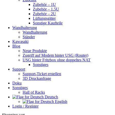
Zubehör – 1U
Zubehör – 1.5U
Zubehör – 2U
Lüftungsgitter
Sonstige Kaufteile
Wandhalterung
Wandhalterung
Ständer
Kawasaki
Blog
Neue Produkte
Zugriff auf Modem hinter USG (Router)
USG hinter Fritzbox ohne doppeltes NAT
Sonstiges
Support
Support-Ticket erstellen
3D Druckanfrage
Doku
Sonstiges
Hall of Racks
Deutsch
English
Login / Register
Shopping cart