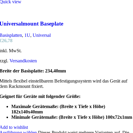
Quick view
Universalmount Baseplate
Basisplatten
,
1U
,
Universal
€
26,78
inkl. MwSt.
zzgl.
Versandkosten
Breite der Basisplatte: 234,40mm
Mittels flexibel einstellbarem Befestigungssystem wird das Gerät auf
dem Rackmount fixiert.
Geignet für Geräte mit folgender Größe:
Maximale Gerätemaße: (Breite x Tiefe x Höhe)
182x140x40mm
Minimale Gerätemaße: (Breite x Tiefe x Höhe) 100x72x1mm
Add to wishlist
Ausführung wählen
Dieses Produkt weist mehrere Varianten auf. Die