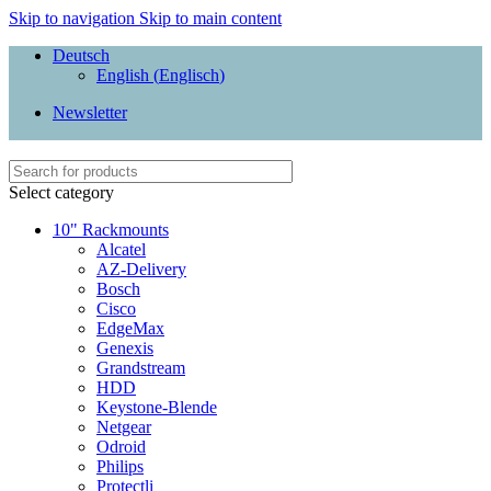
Skip to navigation
Skip to main content
Deutsch
English
(
Englisch
)
Newsletter
Select category
10" Rackmounts
Alcatel
AZ-Delivery
Bosch
Cisco
EdgeMax
Genexis
Grandstream
HDD
Keystone-Blende
Netgear
Odroid
Philips
Protectli