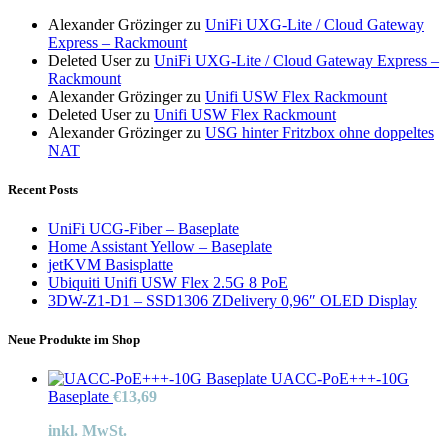
Alexander Grözinger
zu
UniFi UXG-Lite / Cloud Gateway
Express – Rackmount
Deleted User
zu
UniFi UXG-Lite / Cloud Gateway Express –
Rackmount
Alexander Grözinger
zu
Unifi USW Flex Rackmount
Deleted User
zu
Unifi USW Flex Rackmount
Alexander Grözinger
zu
USG hinter Fritzbox ohne doppeltes
NAT
Recent Posts
UniFi UCG-Fiber – Baseplate
Home Assistant Yellow – Baseplate
jetKVM Basisplatte
Ubiquiti Unifi USW Flex 2.5G 8 PoE
3DW-Z1-D1 – SSD1306 ZDelivery 0,96″ OLED Display
Neue Produkte im Shop
UACC-PoE+++-10G
Baseplate
€
13,69
inkl. MwSt.