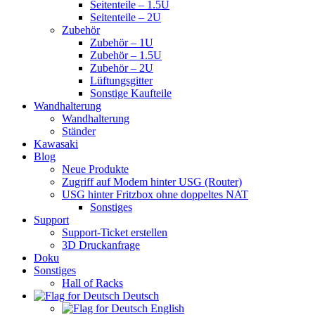
Seitenteile – 1.5U
Seitenteile – 2U
Zubehör
Zubehör – 1U
Zubehör – 1.5U
Zubehör – 2U
Lüftungsgitter
Sonstige Kaufteile
Wandhalterung
Wandhalterung
Ständer
Kawasaki
Blog
Neue Produkte
Zugriff auf Modem hinter USG (Router)
USG hinter Fritzbox ohne doppeltes NAT
Sonstiges
Support
Support-Ticket erstellen
3D Druckanfrage
Doku
Sonstiges
Hall of Racks
Deutsch
English