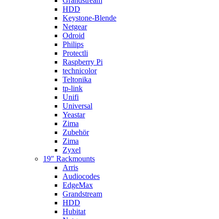
Grandstream
HDD
Keystone-Blende
Netgear
Odroid
Philips
Protectli
Raspberry Pi
technicolor
Teltonika
tp-link
Unifi
Universal
Yeastar
Zima
Zubehör
Zima
Zyxel
19″ Rackmounts
Arris
Audiocodes
EdgeMax
Grandstream
HDD
Hubitat