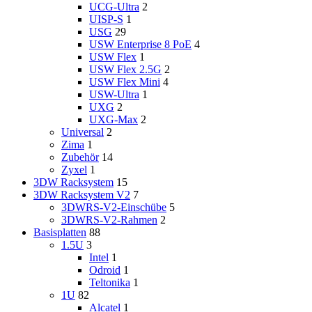
UCG-Ultra
2
UISP-S
1
USG
29
USW Enterprise 8 PoE
4
USW Flex
1
USW Flex 2.5G
2
USW Flex Mini
4
USW-Ultra
1
UXG
2
UXG-Max
2
Universal
2
Zima
1
Zubehör
14
Zyxel
1
3DW Racksystem
15
3DW Racksystem V2
7
3DWRS-V2-Einschübe
5
3DWRS-V2-Rahmen
2
Basisplatten
88
1.5U
3
Intel
1
Odroid
1
Teltonika
1
1U
82
Alcatel
1