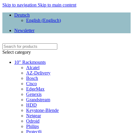
Skip to navigation
Skip to main content
Deutsch
English
(
Englisch
)
Newsletter
Select category
10" Rackmounts
Alcatel
AZ-Delivery
Bosch
Cisco
EdgeMax
Genexis
Grandstream
HDD
Keystone-Blende
Netgear
Odroid
Philips
Protectli