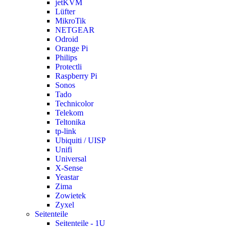
jetKVM
Lüfter
MikroTik
NETGEAR
Odroid
Orange Pi
Philips
Protectli
Raspberry Pi
Sonos
Tado
Technicolor
Telekom
Teltonika
tp-link
Ubiquiti / UISP
Unifi
Universal
X-Sense
Yeastar
Zima
Zowietek
Zyxel
Seitenteile
Seitenteile - 1U