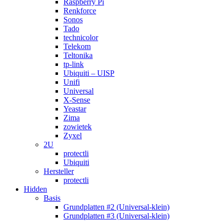
Raspberry Pi
Renkforce
Sonos
Tado
technicolor
Telekom
Teltonika
tp-link
Ubiquiti – UISP
Unifi
Universal
X-Sense
Yeastar
Zima
zowietek
Zyxel
2U
protectli
Ubiquiti
Hersteller
protectli
Hidden
Basis
Grundplatten #2 (Universal-klein)
Grundplatten #3 (Universal-klein)