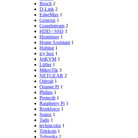
Bosch
2
D-Link
2
EdgeMax
1
Genexis
1
Grandstream
2
HDD / SSD
3
Heatmiser
1
Home Assistant
1
Hubitat
1
icy box
1
JetKVM
1
Lüfter
1
MikroTik
3
NETGEAR
2
Odroid
1
Orange Pi
1
Philips
1
Protectli
1
Raspberry Pi
1
Renkforce
1
Sonos
1
Tado
1
technicolor
1
Telekom
1
Teltonika
2