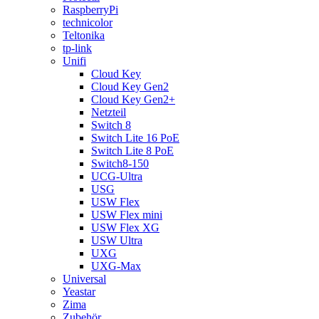
RaspberryPi
technicolor
Teltonika
tp-link
Unifi
Cloud Key
Cloud Key Gen2
Cloud Key Gen2+
Netzteil
Switch 8
Switch Lite 16 PoE
Switch Lite 8 PoE
Switch8-150
UCG-Ultra
USG
USW Flex
USW Flex mini
USW Flex XG
USW Ultra
UXG
UXG-Max
Universal
Yeastar
Zima
Zubehör