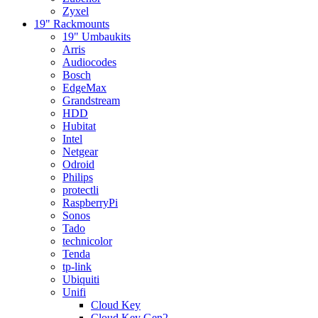
Zyxel
19" Rackmounts
19" Umbaukits
Arris
Audiocodes
Bosch
EdgeMax
Grandstream
HDD
Hubitat
Intel
Netgear
Odroid
Philips
protectli
RaspberryPi
Sonos
Tado
technicolor
Tenda
tp-link
Ubiquiti
Unifi
Cloud Key
Cloud Key Gen2