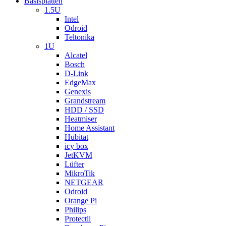
Basisplatten
1.5U
Intel
Odroid
Teltonika
1U
Alcatel
Bosch
D-Link
EdgeMax
Genexis
Grandstream
HDD / SSD
Heatmiser
Home Assistant
Hubitat
icy box
JetKVM
Lüfter
MikroTik
NETGEAR
Odroid
Orange Pi
Philips
Protectli