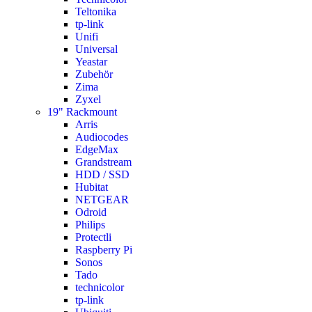
Teltonika
tp-link
Unifi
Universal
Yeastar
Zubehör
Zima
Zyxel
19" Rackmount
Arris
Audiocodes
EdgeMax
Grandstream
HDD / SSD
Hubitat
NETGEAR
Odroid
Philips
Protectli
Raspberry Pi
Sonos
Tado
technicolor
tp-link