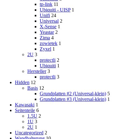
tp-link
11
Ubiquiti - UISP
1
Unifi
24
Universal
2
X-Sense
1
Yeastar
2
Zima
4
zowietek
1
Zyxel
1
2U
3
protectli
2
Ubiquiti
1
Hersteller
3
protectli
3
Hidden
12
Basis
12
Grundplatten #2 (Universal-klein)
5
Grundplatten #3 (Universal-klein)
1
Kawasaki
1
Seitenteile
6
1.5U
2
1U
3
2U
1
Uncategorized
2
Wandhalterung
10