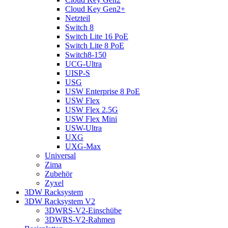
Cloud Key Gen2+
Netzteil
Switch 8
Switch Lite 16 PoE
Switch Lite 8 PoE
Switch8-150
UCG-Ultra
UISP-S
USG
USW Enterprise 8 PoE
USW Flex
USW Flex 2.5G
USW Flex Mini
USW-Ultra
UXG
UXG-Max
Universal
Zima
Zubehör
Zyxel
3DW Racksystem
3DW Racksystem V2
3DWRS-V2-Einschübe
3DWRS-V2-Rahmen