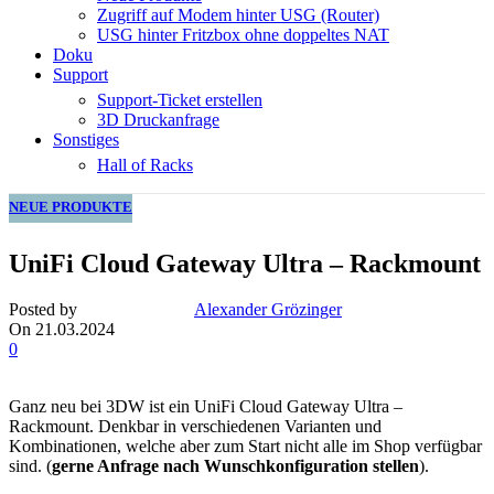
Zugriff auf Modem hinter USG (Router)
USG hinter Fritzbox ohne doppeltes NAT
Doku
Support
Support-Ticket erstellen
3D Druckanfrage
Sonstiges
Hall of Racks
NEUE PRODUKTE
UniFi Cloud Gateway Ultra – Rackmount
Posted by
Alexander Grözinger
On 21.03.2024
0
Ganz neu bei 3DW ist ein UniFi Cloud Gateway Ultra –
Rackmount. Denkbar in verschiedenen Varianten und
Kombinationen, welche aber zum Start nicht alle im Shop verfügbar
sind. (
gerne Anfrage nach Wunschkonfiguration stellen
).