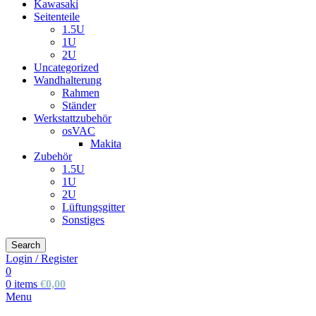
Kawasaki
Seitenteile
1.5U
1U
2U
Uncategorized
Wandhalterung
Rahmen
Ständer
Werkstattzubehör
osVAC
Makita
Zubehör
1.5U
1U
2U
Lüftungsgitter
Sonstiges
Search
Login / Register
0
0
items
€
0,00
Menu