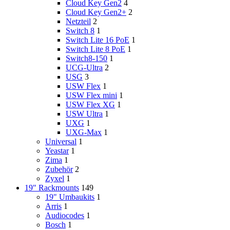
Cloud Key Gen2
4
Cloud Key Gen2+
2
Netzteil
2
Switch 8
1
Switch Lite 16 PoE
1
Switch Lite 8 PoE
1
Switch8-150
1
UCG-Ultra
2
USG
3
USW Flex
1
USW Flex mini
1
USW Flex XG
1
USW Ultra
1
UXG
1
UXG-Max
1
Universal
1
Yeastar
1
Zima
1
Zubehör
2
Zyxel
1
19" Rackmounts
149
19" Umbaukits
1
Arris
1
Audiocodes
1
Bosch
1