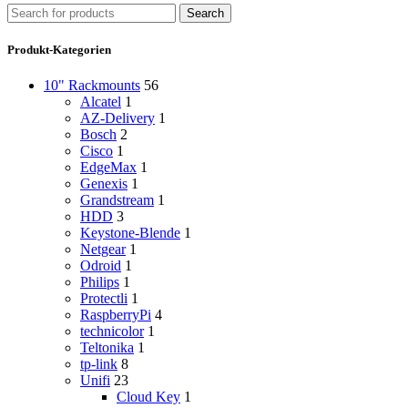
Search
Produkt-Kategorien
10" Rackmounts
56
Alcatel
1
AZ-Delivery
1
Bosch
2
Cisco
1
EdgeMax
1
Genexis
1
Grandstream
1
HDD
3
Keystone-Blende
1
Netgear
1
Odroid
1
Philips
1
Protectli
1
RaspberryPi
4
technicolor
1
Teltonika
1
tp-link
8
Unifi
23
Cloud Key
1