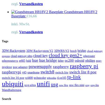
zzgl.
Versandkosten
Grandstream H818V2
Baseplate
€
16,66
inkl. MwSt.
zzgl.
Versandkosten
Tags
3DW-Racksystem
bridge
3DW Racksystem V2
3DWRS-V2
bosch
cloud gateway
cloud key gen2+
cloud key
cloud gateway ultra
edgerouter
express
hue
hue bridge
odroid
philips
oc200
poe-
edgerouter-x
hdd
er605
lüfter
raspberry pi
powersupply
raspberry
injektor
poe adapter
switch8
raspberrypi
switch lite 8 poe
switch lite
rj45
smarthome
tp-link
switch lite 16 poe
tc4400
technicolor
tl-sg105
teltonika
ubiquiti
unifi
usg
ucg-ultra
usw flex mini
usw flex
uxg
uxg-lite
Wandhalterung
Search