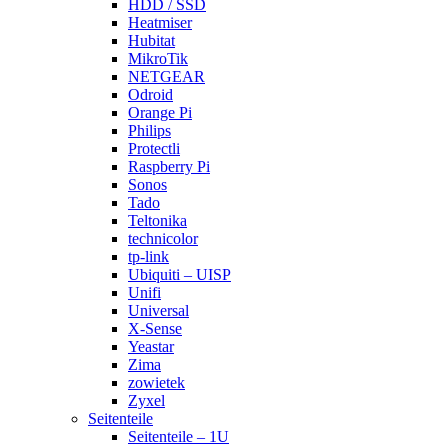
HDD / SSD
Heatmiser
Hubitat
MikroTik
NETGEAR
Odroid
Orange Pi
Philips
Protectli
Raspberry Pi
Sonos
Tado
Teltonika
technicolor
tp-link
Ubiquiti – UISP
Unifi
Universal
X-Sense
Yeastar
Zima
zowietek
Zyxel
Seitenteile
Seitenteile – 1U