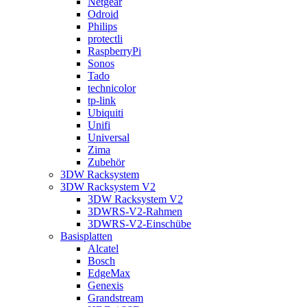
Netgear
Odroid
Philips
protectli
RaspberryPi
Sonos
Tado
technicolor
tp-link
Ubiquiti
Unifi
Universal
Zima
Zubehör
3DW Racksystem
3DW Racksystem V2
3DW Racksystem V2
3DWRS-V2-Rahmen
3DWRS-V2-Einschübe
Basisplatten
Alcatel
Bosch
EdgeMax
Genexis
Grandstream