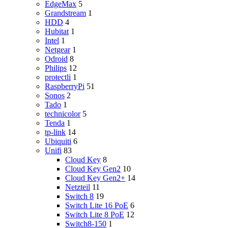
EdgeMax
5
Grandstream
1
HDD
4
Hubitat
1
Intel
1
Netgear
1
Odroid
8
Philips
12
protectli
1
RaspberryPi
51
Sonos
2
Tado
1
technicolor
5
Tenda
1
tp-link
14
Ubiquiti
6
Unifi
83
Cloud Key
8
Cloud Key Gen2
10
Cloud Key Gen2+
14
Netzteil
11
Switch 8
19
Switch Lite 16 PoE
6
Switch Lite 8 PoE
12
Switch8-150
1